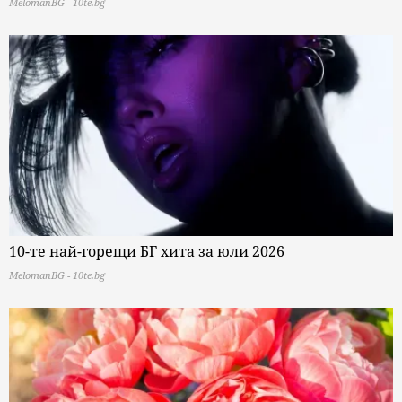
MelomanBG - 10te.bg
10-те най-горещи БГ хита за юли 2026
MelomanBG - 10te.bg