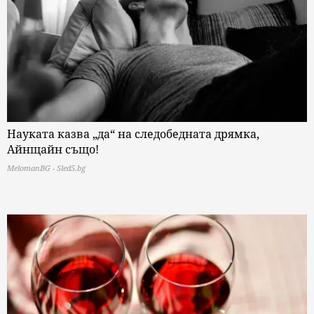
Науката казва „да“ на следобедната дрямка,
Айнщайн също!
MelomanBG - Sled5.bg