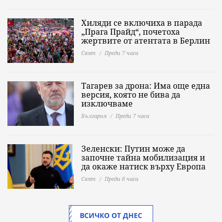
Хиляди се включиха в парада
„Прага Прайд“, почетоха
жертвите от атентата в Берлин
Свят
Преди 7 часа
Тагарев за дрона: Има още една
версия, която не бива да
изключваме
България
Преди 7 часа
Зеленски: Путин може да
започне тайна мобилизация и
да окаже натиск върху Европа
Свят
Преди 8 часа
ВСИЧКО ОТ ДНЕС