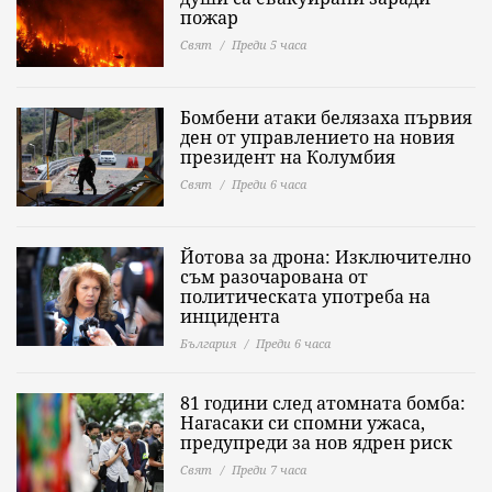
пожар
Свят
Преди 5 часа
Бомбени атаки белязаха първия
ден от управлението на новия
президент на Колумбия
Свят
Преди 6 часа
Йотова за дрона: Изключително
съм разочарована от
политическата употреба на
инцидента
България
Преди 6 часа
81 години след атомната бомба:
Нагасаки си спомни ужаса,
предупреди за нов ядрен риск
Свят
Преди 7 часа