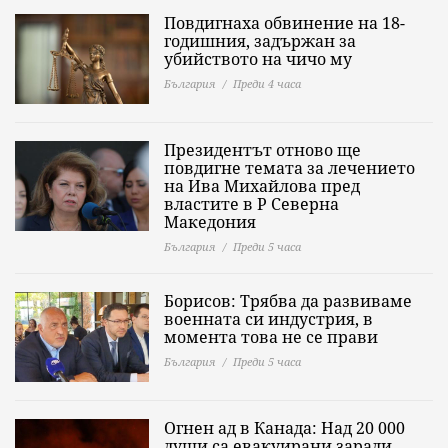
Повдигнаха обвинение на 18-
годишния, задържан за
убийството на чичо му
България
Преди 4 часа
Президентът отново ще
повдигне темата за лечението
на Ива Михайлова пред
властите в Р Северна
Македония
България
Преди 5 часа
Борисов: Трябва да развиваме
военната си индустрия, в
момента това не се прави
България
Преди 5 часа
Огнен ад в Канада: Над 20 000
души са евакуирани заради