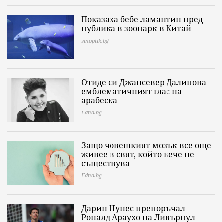
Показаха бебе ламантин пред
публика в зоопарк в Китай
sinoptik.bg
Отиде си Джансевер Далипова –
емблематичният глас на
арабеска
Edna.bg
Защо човешкият мозък все още
живее в свят, който вече не
съществува
Edna.bg
Дарин Нунес препоръчал
Роналд Араухо на Ливърпул