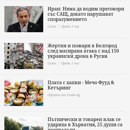
Иран: Няма да водим преговори
със САЩ, докато нарушават
споразумението
Свят
Преди 1 час
Жертви и пожари в Белгород
след масирана атака с над 150
украински дрона в Русия
Свят
Преди 1 час
Плата с хапки - Мечо Фууд &
Кетъринг
Оферта от Grabo.bg
Пътнически и товарен влак се
удариха в Хърватия, 25 души са
пострадали