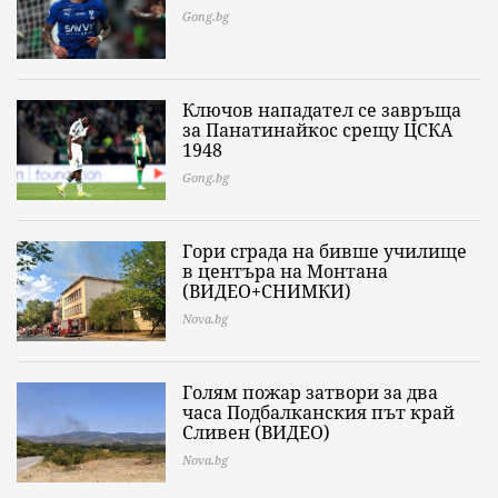
Gong.bg
Ключов нападател се завръща
за Панатинайкос срещу ЦСКА
1948
Gong.bg
Гори сграда на бивше училище
в центъра на Монтана
(ВИДЕО+СНИМКИ)
Nova.bg
Голям пожар затвори за два
часа Подбалканския път край
Сливен (ВИДЕО)
Nova.bg