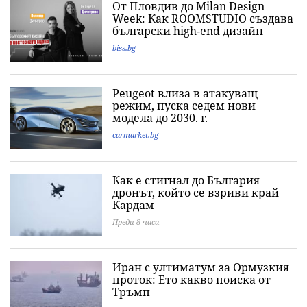
От Пловдив до Milan Design
Week: Как ROOMSTUDIO създава
български high-end дизайн
biss.bg
Peugeot влиза в атакуващ
режим, пуска седем нови
модела до 2030. г.
carmarket.bg
Как е стигнал до България
дронът, който се взриви край
Кардам
Преди 8 часа
Иран с ултиматум за Ормузкия
проток: Ето какво поиска от
Тръмп