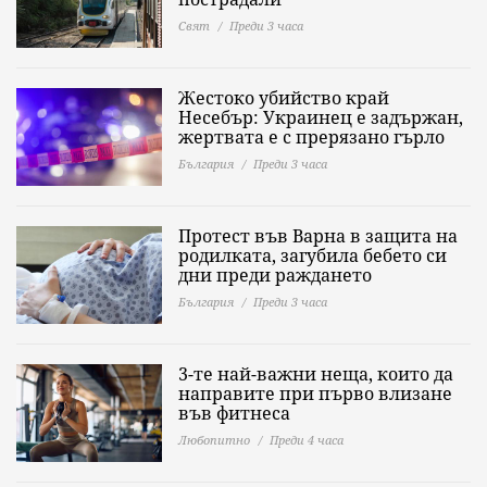
Свят
Преди 3 часа
Жестоко убийство край
Несебър: Украинец е задържан,
жертвата е с прерязано гърло
България
Преди 3 часа
Протест във Варна в защита на
родилката, загубила бебето си
дни преди раждането
България
Преди 3 часа
3-те най-важни неща, които да
направите при първо влизане
във фитнеса
Любопитно
Преди 4 часа