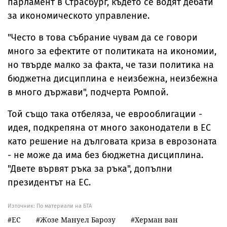
парламент в Страсбург, където се водят дебати
за икономическото управление.
"Често в това събрание чувам да се говори
много за ефектите от политиката на икономии,
но твърде малко за факта, че тази политика на
бюджетна дисциплина е неизбежна, неизбежна
в много държави", подчерта Ромпой.
Той също така отбеляза, че еврооблигации -
идея, подкрепяна от много законодатели в ЕС
като решение на дълговата криза в еврозоната
- не може да има без бюджетна дисциплина.
"Двете вървят ръка за ръка", допълни
президентът на ЕС.
Източник:
По материали на БТА
ЕС
Жозе Мануел Барозу
Херман ван