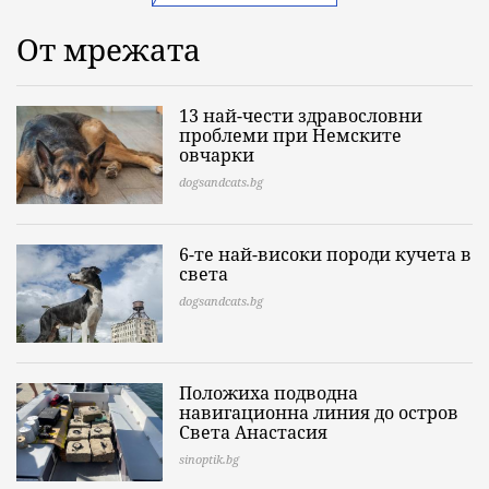
От мрежата
13 най-чести здравословни
проблеми при Немските
овчарки
dogsandcats.bg
6-те най-високи породи кучета в
света
dogsandcats.bg
Положиха подводна
навигационна линия до остров
Света Анастасия
sinoptik.bg