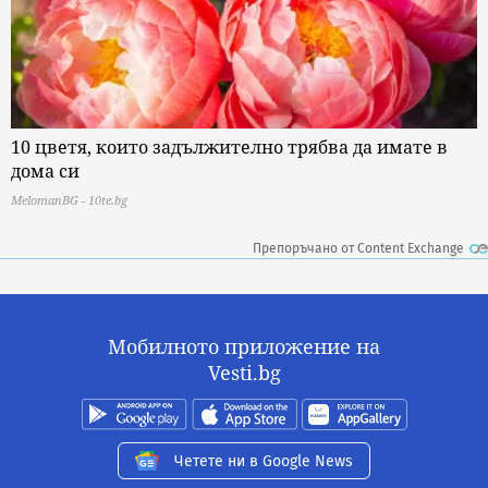
10 цветя, които задължително трябва да имате в
дома си
MelomanBG - 10te.bg
Препоръчано от Content Exchange
Мобилното приложение на
Vesti.bg
Четете ни в Google News