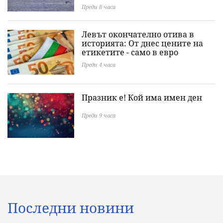
Преди 8 часа
Левът окончателно отива в
историята: Oт днес цените на
етикетите - само в евро
Преди 4 часа
Празник е! Кой има имен ден
Преди 9 часа
Последни новини