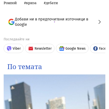
Ромпой
криза
дебати
Добави ни в предпочитани източници в
Google
Последвайте ни
Viber
Newsletter
Google News
Faceb
По темата