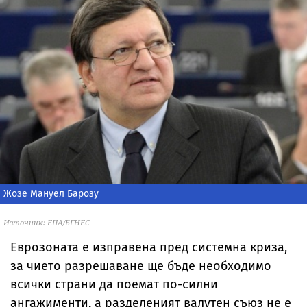
Жозе Мануел Барозу
Източник: ЕПА/БГНЕС
Еврозоната е изправена пред системна криза,
за чието разрешаване ще бъде необходимо
всички страни да поемат по-силни
ангажименти, а разделеният валутен съюз не е