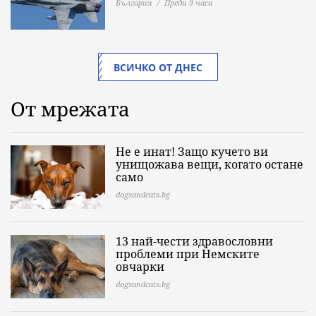
България
Преди 9 часа
ВСИЧКО ОТ ДНЕС
От мрежата
Не е инат! Защо кучето ви
унищожава вещи, когато остане
само
dogsandcats.bg
13 най-чести здравословни
проблеми при Немските
овчарки
dogsandcats.bg