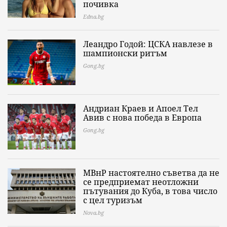
почивка
Edna.bg
Леандро Годой: ЦСКА навлезе в
шампионски ритъм
Gong.bg
Андриан Краев и Апоел Тел
Авив с нова победа в Европа
Gong.bg
МВнР настоятелно съветва да не
се предприемат неотложни
пътувания до Куба, в това число
с цел туризъм
Nova.bg