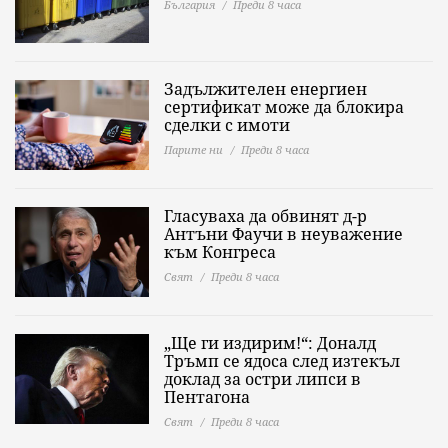
България
Преди 8 часа
Задължителен енергиен
сертификат може да блокира
сделки с имоти
Парите ни
Преди 8 часа
Гласуваха да обвинят д-р
Антъни Фаучи в неуважение
към Конгреса
Свят
Преди 8 часа
„Ще ги издирим!“: Доналд
Тръмп се ядоса след изтекъл
доклад за остри липси в
Пентагона
Свят
Преди 8 часа