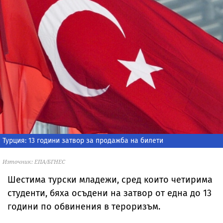
Турция: 13 години затвор за продажба на билети
Източник: ЕПА/БГНЕС
Шестима турски младежи, сред които четирима
студенти, бяха осъдени на затвор от една до 13
години по обвинения в тероризъм.