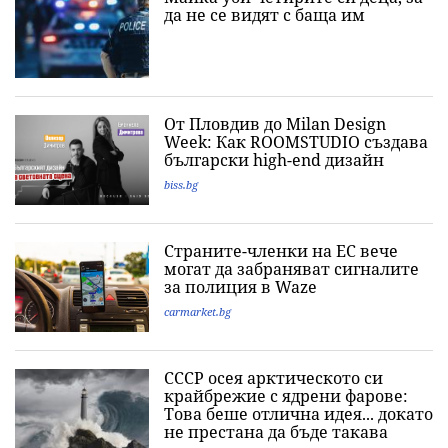
да не се видят с баща им
От Пловдив до Milan Design
Week: Как ROOMSTUDIO създава
български high-end дизайн
biss.bg
Страните-членки на ЕС вече
могат да забраняват сигналите
за полиция в Waze
carmarket.bg
СССР осея арктическото си
крайбрежие с ядрени фарове:
Това беше отлична идея... докато
не престана да бъде такава