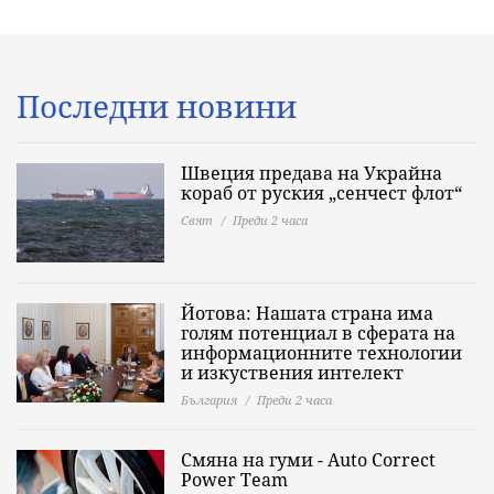
Последни новини
Швеция предава на Украйна
кораб от руския „сенчест флот“
Свят
Преди 2 часа
Йотова: Нашата страна има
голям потенциал в сферата на
информационните технологии
и изкуствения интелект
България
Преди 2 часа
Смяна на гуми - Auto Correct
Power Теаm