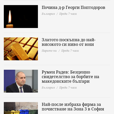
Почина д-р Георги Поптодоров
България
Преди 7 часа
Златото поскъпна до най-
високото си ниво от юни
Парите ни
Преди 7 часа
Румен Радев: Безценно
свидетелство за борбите на
македонските българи
България
Преди 7 часа
Най-после избраха фирма за
почистване на Зона 3 в София