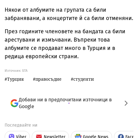
Някои от албумите на групата са били
забранявани, а концертите й са били отменяни.
През годините членовете на бандата са били
арестувани и измъчвани. Въпреки това
албумите се продават много в Турция и в
редица европейски страни.
Източник:
БТА
Турция
правосъдие
студенти
Добави ни в предпочитани източници в
Google
Последвайте ни
Viber
Newsletter
Google News
Faceb