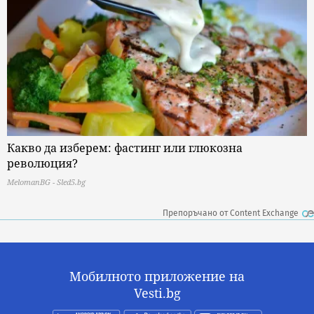
Какво да изберем: фастинг или глюкозна
революция?
MelomanBG - Sled5.bg
Препоръчано от Content Exchange
Мобилното приложение на
Vesti.bg