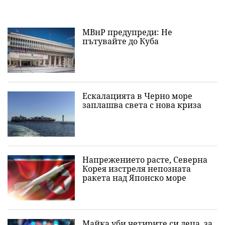
МВнР предупреди: Не
пътувайте до Куба
Ескалацията в Черно море
заплашва света с нова криза
Напрежението расте, Северна
Корея изстреля непозната
ракета над Японско море
Майка уби четирите си деца, за