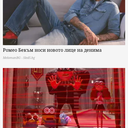
Ромео Бекъм носи новото лице на денима
MelomanBG - Sled5.bg