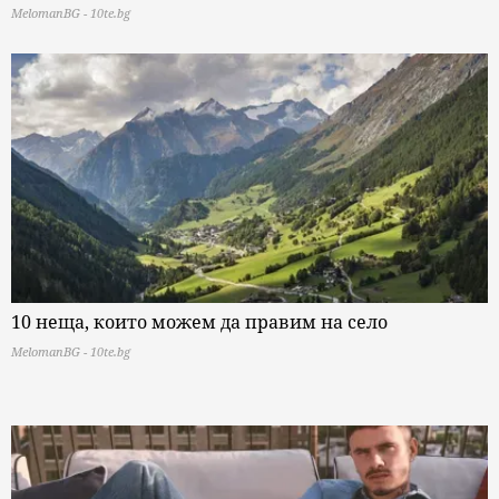
MelomanBG - 10te.bg
10 неща, които можем да правим на село
MelomanBG - 10te.bg