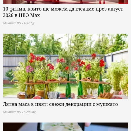
10 филма, които ще можем да гледаме през август
2026 в HBO Max
MelomanBG - 10te.bg
Лятна маса в цвят: свежи декорации с мушкато
MelomanBG - Sled5.bg