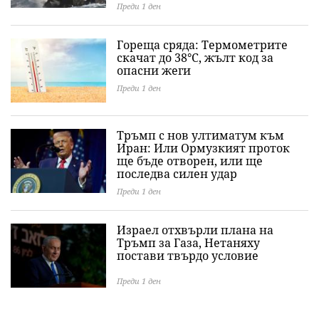
Преди 1 ден
Гореща сряда: Термометрите
скачат до 38°C, жълт код за
опасни жеги
Преди 1 ден
Тръмп с нов ултиматум към
Иран: Или Ормузкият проток
ще бъде отворен, или ще
последва силен удар
Преди 1 ден
Израел отхвърли плана на
Тръмп за Газа, Нетаняху
постави твърдо условие
Преди 1 ден