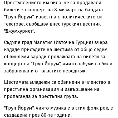
Престъплението им било, че са продавали
билети за концерт на 8-ми март на бандата
"Груп Йорум", известна с политическите си
текстове, съобщава днес турският вестник
"Джумхуриет".
Съдът в град Малатия (Източна Турция) вчера
издаде присъдите на шестима от общо седем
обвиняеми заради продажбата на билети за
концерт на "Груп Йорум", чиито албуми са били
забранявани от властите неведнъж.
Шестимата младежи са обвинени в членство в
престъпна организация и извършване на
пропаганда за престъпна група.
"Груп Йорум", чиято музика е в стил фолк рок, е
създадена през 80-те години.