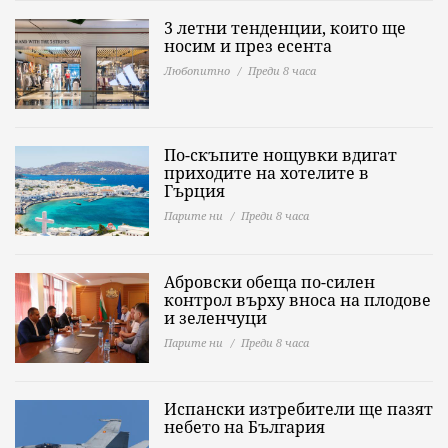
3 летни тенденции, които ще
носим и през есента
Любопитно
Преди 8 часа
По-скъпите нощувки вдигат
приходите на хотелите в
Гърция
Парите ни
Преди 8 часа
Абровски обеща по-силен
контрол върху вноса на плодове
и зеленчуци
Парите ни
Преди 8 часа
Испански изтребители ще пазят
небето на България