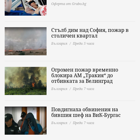
Оферта от Grabo.bg
Стълб дим над София, пожар в
столичен квартал
България
Преди 5 часа
Огромен пожар временно
блокира АМ „Тракия“ до
отбивката за Велинград
България
Преди 7 часа
Повдигнаха обвинения на
бившия шеф на ВиК-Бургас
България
Преди 7 часа