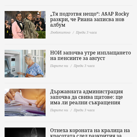
„Тя подготвя нещо“: A$AP Rocky
разкри, че Риана записва нов
албум
Любопитно
Преди 3 часа
НОИ започва утре изплащането
на пенсиите за август
Парите ни
Преди 3 часа
Държавната администрация
започва да свива щатове: ще
има ли реални съкращения
Парите ни
Преди 3 часа
Отнеха короната на кралица на
красотата след разкрития за