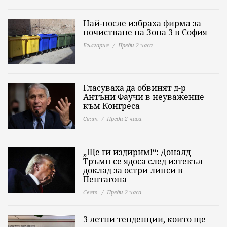
Най-после избраха фирма за
почистване на Зона 3 в София
България
Преди 2 часа
Гласуваха да обвинят д-р
Антъни Фаучи в неуважение
към Конгреса
Свят
Преди 2 часа
„Ще ги издирим!“: Доналд
Тръмп се ядоса след изтекъл
доклад за остри липси в
Пентагона
Свят
Преди 2 часа
3 летни тенденции, които ще