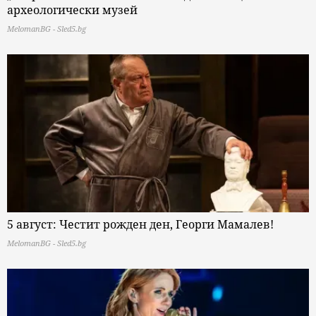
археологически музей
MelomanBG - Sled5.bg
5 август: Честит рожден ден, Георги Мамалев!
MelomanBG - Sled5.bg