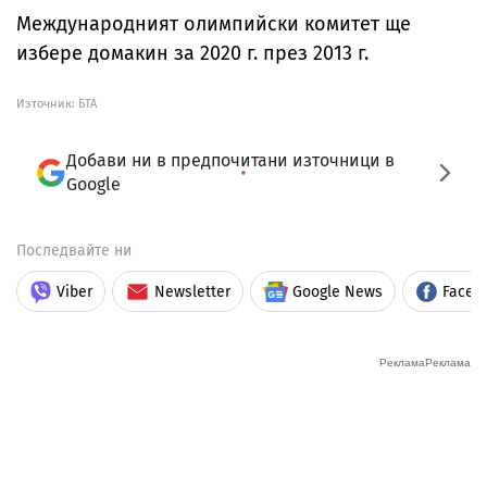
Международният олимпийски комитет ще
избере домакин за 2020 г. през 2013 г.
Източник:
БТА
Добави ни в предпочитани източници в
Google
Последвайте ни
Viber
Newsletter
Google News
Faceb