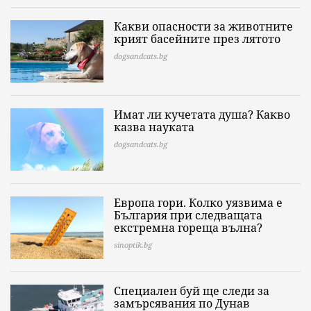
Какви опасности за животните
крият басейните през лятото
dogsandcats.bg
Имат ли кучетата душа? Какво
казва науката
dogsandcats.bg
Европа гори. Колко уязвима е
България при следващата
екстремна гореща вълна?
sinoptik.bg
Специален буй ще следи за
замърсявания по Дунав