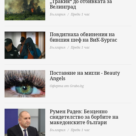
„Тракия“ до отбивката за
Велинград
България
Преди 1 час
Повдигнаха обвинения на
бившия шеф на ВиК-Бургас
България
Преди 1 час
Поставяне на мигли - Beauty
Angels
Оферта от Grabo.bg
Румен Радев: Безценно
свидетелство за борбите на
македонските българи
България
Преди 1 час