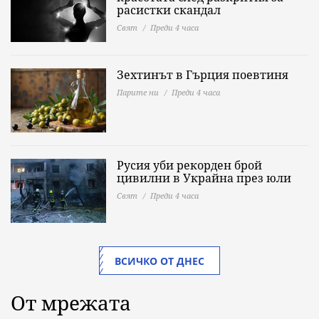
расистки скандал
Свят
Преди 4 часа
Зехтинът в Гърция поевтиня
Парите ни
Преди 4 часа
Русия уби рекорден брой
цивилни в Украйна през юли
Свят
Преди 4 часа
ВСИЧКО ОТ ДНЕС
От мрежата