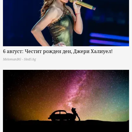
6 август: Честит рожден ден, Джери Халиуел!
MelomanBG - Sled5.bg