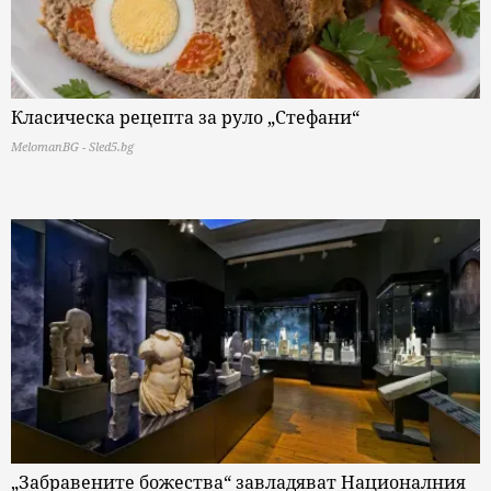
Класическа рецепта за руло „Стефани“
MelomanBG - Sled5.bg
„Забравените божества“ завладяват Националния