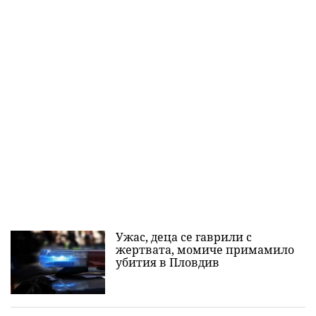
Ужас, деца се гаврили с
жертвата, момиче примамило
убития в Пловдив