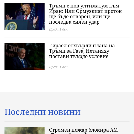
Тръмп с нов ултиматум към
Иран: Или Ормузкият проток
ще бъде отворен, или ще
последва силен удар
Преди 1 ден
Израел отхвърли плана на
Тръмп за Газа, Нетаняху
постави твърдо условие
Преди 1 ден
Последни новини
Огромен пожар блокира АМ