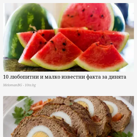
10 любопитни и малко известни факта за динята
MelomanBG - 10te.bg