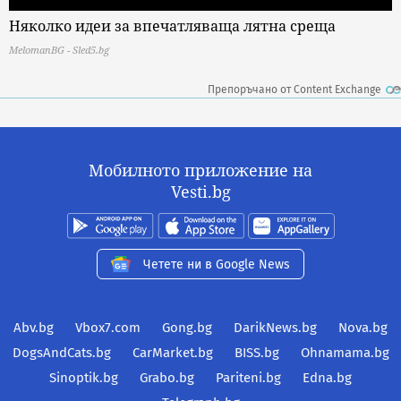
Няколко идеи за впечатляваща лятна среща
MelomanBG - Sled5.bg
Препоръчано от Content Exchange
Мобилното приложение на
Vesti.bg
Четете ни в Google News
Abv.bg
Vbox7.com
Gong.bg
DarikNews.bg
Nova.bg
DogsAndCats.bg
CarMarket.bg
BISS.bg
Ohnamama.bg
Sinoptik.bg
Grabo.bg
Pariteni.bg
Edna.bg