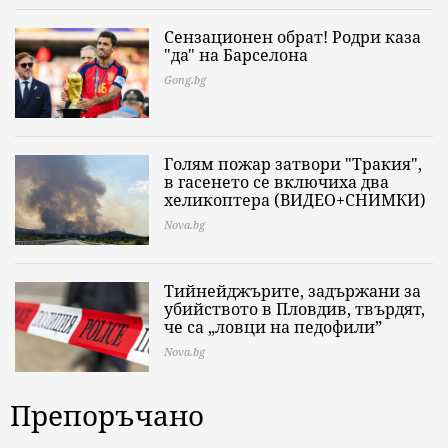
Сензационен обрат! Родри каза
"да" на Барселона
Gong.bg
Голям пожар затвори "Тракия",
в гасенето се включиха два
хеликоптера (ВИДЕО+СНИМКИ)
Nova.bg
Тийнейджърите, задържани за
убийството в Пловдив, твърдят,
че са „ловци на педофили”
Nova.bg
Препоръчано