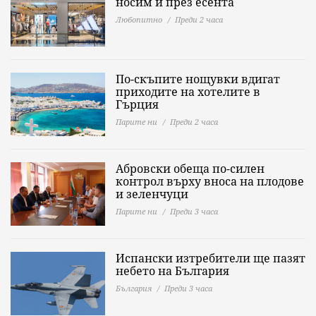
носим и през есента
Любопитно
Преди 2 часа
По-скъпите нощувки вдигат
приходите на хотелите в
Гърция
Парите ни
Преди 2 часа
Абровски обеща по-силен
контрол върху вноса на плодове
и зеленчуци
Парите ни
Преди 3 часа
Испански изтребители ще пазят
небето на България
България
Преди 3 часа