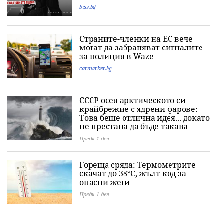
biss.bg
Страните-членки на ЕС вече
могат да забраняват сигналите
за полиция в Waze
carmarket.bg
СССР осея арктическото си
крайбрежие с ядрени фарове:
Това беше отлична идея... докато
не престана да бъде такава
Преди 1 ден
Гореща сряда: Термометрите
скачат до 38°C, жълт код за
опасни жеги
Преди 1 ден