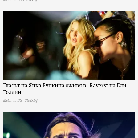
Гласът на Янка Рупкина оживя в „Ravers“ на Ели
Голдинг
MelomanBG - Sled5.bg