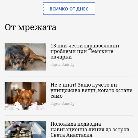
ВСИЧКО ОТ ДНЕС
От мрежата
13 най-чести здравословни
проблеми при Немските
овчарки
dogsandcats.bg
Не е инат! Защо кучето ви
унищожава вещи, когато остане
само
dogsandcats.bg
Положиха подводна
навигационна линия до остров
Света Анастасия