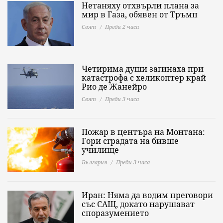
Нетаняху отхвърли плана за
мир в Газа, обявен от Тръмп
Свят
Преди 2 часа
Четирима души загинаха при
катастрофа с хеликоптер край
Рио де Жанейро
Свят
Преди 3 часа
Пожар в центъра на Монтана:
Гори сградата на бивше
училище
България
Преди 3 часа
Иран: Няма да водим преговори
със САЩ, докато нарушават
споразумението