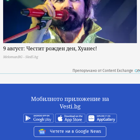
9 август: Честит рожден ден, Хуанес!
MelomanBG - Sled5.bg
Препоръчано от Content Exchange
Мобилното приложение на
Vesti.bg
Четете ни в Google News