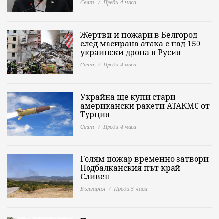
Свят
Преди 4 часа
Жертви и пожари в Белгород
след масирана атака с над 150
украински дрона в Русия
Свят
Преди 4 часа
Украйна ще купи стари
американски ракети АТАКМС от
Турция
Свят
Преди 4 часа
Голям пожар временно затвори
Подбалканския път край
Сливен
България
Преди 5 часа