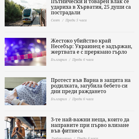
Пътнически и товарен влак се
удариха в Хърватия, 25 души са
пострадали
Свят
Преди 5 часа
Жестоко убийство край
Несебър: Украинец е задържан,
жертвата е с прерязано гърло
България
Преди 6 часа
Протест във Варна в защита на
родилката, загубила бебето си
дни преди раждането
България
Преди 6 часа
3-те най-важни неща, които да
направите при първо влизане
във фитнеса
Любопитно
Преди 6 часа