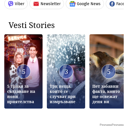
Viber
Newsletter
Google News
Faceb
Vesti Stories
5
3
5
5 трика за
Три неща,
Пет забавни
създаване на
които се
факта, които
нови
случват при
ще освежат
приятелства
измръзване
деня ви