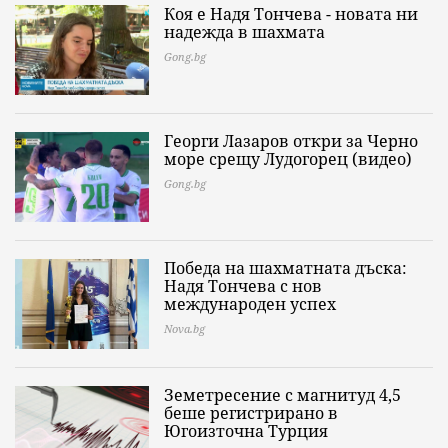
Коя е Надя Тончева - новата ни
надежда в шахмата
Gong.bg
Георги Лазаров откри за Черно
море срещу Лудогорец (видео)
Gong.bg
Победа на шахматната дъска:
Надя Тончева с нов
международен успех
Nova.bg
Земетресение с магнитуд 4,5
беше регистрирано в
Югоизточна Турция