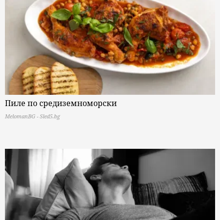
Пиле по средиземноморски
MelomanBG - Sled5.bg