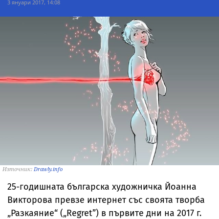
3 януари 2017, 14:08
Източник:
Drawly.info
25-годишната българска художничка Йоанна
Викторова превзе интернет със своята творба
„Разкаяние“ („Regret”) в първите дни на 2017 г.