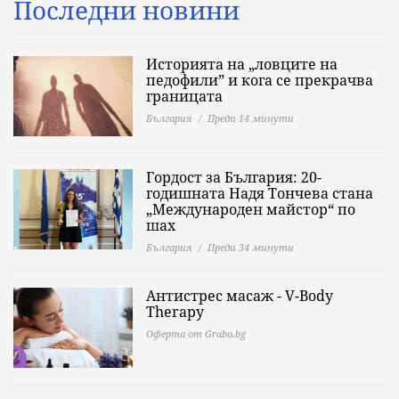
Последни новини
Историята на „ловците на
педофили” и кога се прекрачва
границата
България
Преди 14 минути
Гордост за България: 20-
годишната Надя Тончева стана
„Международен майстор“ по
шах
България
Преди 34 минути
Антистрес масаж - V-Body
Therapy
Оферта от Grabo.bg