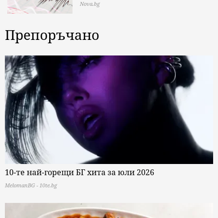
Nova.bg
Препоръчано
10-те най-горещи БГ хита за юли 2026
MelomanBG - 10te.bg