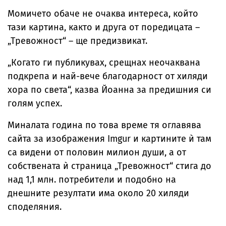
Момичето обаче не очаква интереса, който
тази картина, както и друга от поредицата –
„Тревожност“ – ще предизвикат.
„Когато ги публикувах, срещнах неочаквана
подкрепа и най-вече благодарност от хиляди
хора по света“, казва Йоанна за предишния си
голям успех.
Миналата година по това време тя оглавява
сайта за изображения Imgur и картините ѝ там
са видени от половин милион души, а от
собствената ѝ страница „Тревожност“ стига до
над 1,1 млн. потребители и подобно на
днешните резултати има около 20 хиляди
споделяния.