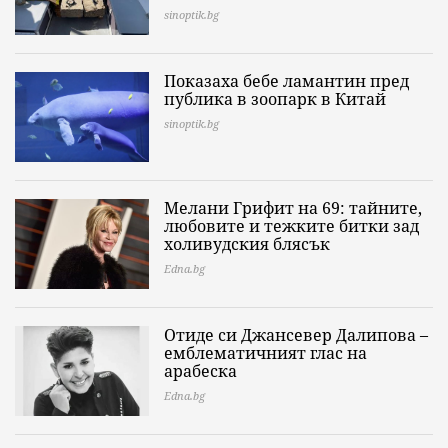
sinoptik.bg
Показаха бебе ламантин пред
публика в зоопарк в Китай
sinoptik.bg
Мелани Грифит на 69: тайните,
любовите и тежките битки зад
холивудския блясък
Edna.bg
Отиде си Джансевер Далипова –
емблематичният глас на
арабеска
Edna.bg