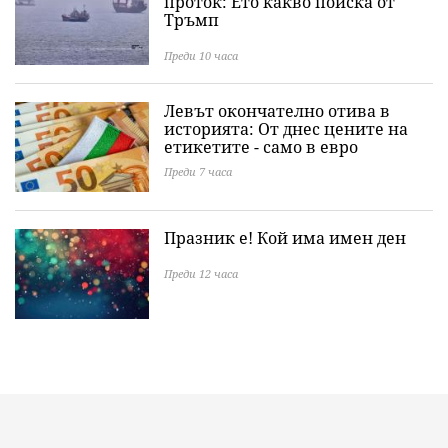
проток: Ето какво поиска от
Тръмп
Преди 10 часа
Левът окончателно отива в
историята: Oт днес цените на
етикетите - само в евро
Преди 7 часа
Празник е! Кой има имен ден
Преди 12 часа