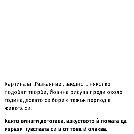
Картината „Разкаяние“, заедно с няколко
подобни творби, Йоанна рисува преди около
година, докато се бори с тежък период в
живота си.
Както винаги дотогава, изкуството ѝ помага да
изрази чувствата си и от това ѝ олеква.