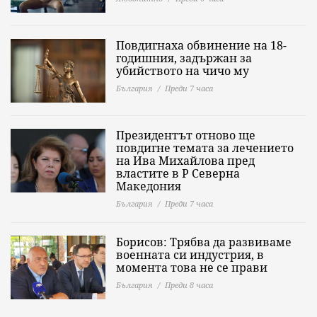
Повдигнаха обвинение на 18-
годишния, задържан за
убийството на чичо му
България
Преди 7 часа
Президентът отново ще
повдигне темата за лечението
на Ива Михайлова пред
властите в Р Северна
Македония
България
Преди 7 часа
Борисов: Трябва да развиваме
военната си индустрия, в
момента това не се прави
България
Преди 8 часа