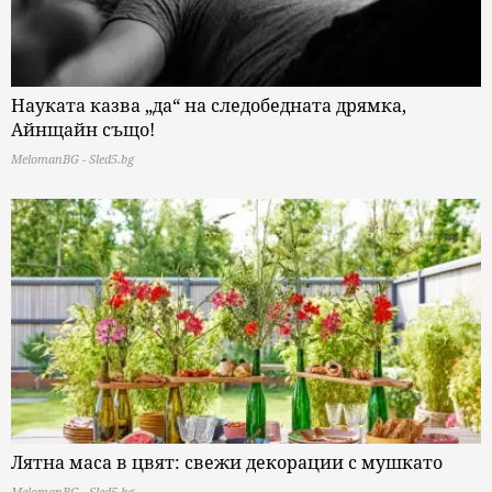
Науката казва „да“ на следобедната дрямка,
Айнщайн също!
MelomanBG - Sled5.bg
Лятна маса в цвят: свежи декорации с мушкато
MelomanBG - Sled5.bg