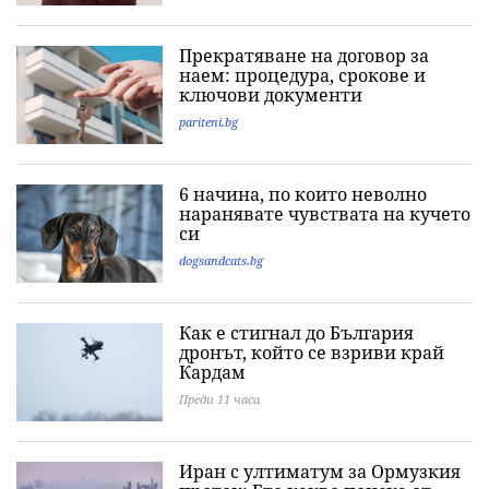
Прекратяване на договор за
наем: процедура, срокове и
ключови документи
pariteni.bg
6 начина, по които неволно
наранявате чувствата на кучето
си
dogsandcats.bg
Как е стигнал до България
дронът, който се взриви край
Кардам
Преди 11 часа
Иран с ултиматум за Ормузкия