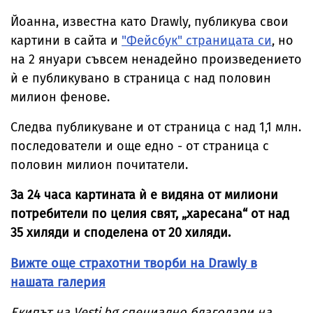
Йоанна, известна като Drawly, публикува свои
картини в сайта и
"Фейсбук" страницата си
, но
на 2 януари съвсем ненадейно произведението
ѝ е публикувано в страница с над половин
милион фенове.
Следва публикуване и от страница с над 1,1 млн.
последователи и още едно - от страница с
половин милион почитатели.
За 24 часа картината ѝ е видяна от милиони
потребители по целия свят, „харесана“ от над
35 хиляди и споделена от 20 хиляди.
Вижте още страхотни творби на Drawly в
нашата галерия
Екипът на Vesti.bg специално благодари на