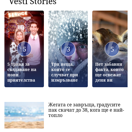
Vesti Stories
5
3
5
5 трика за
Три неща,
Пет забавни
създаване на
които се
факта, които
нови
случват при
ще освежат
приятелства
измръзване
деня ви
Жегата се завръща, градусите
пак скачат до 38, кога ще е най-
топло