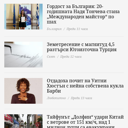
Гордост за България: 20-
годишната Надя Тончева стана
„Международен майстор“ по
шах
България
Преди 11 часа
Земетресение с магнитуд 4,5
разтърси Югоизточна Турция
Свят
Преди 12 часа
Отдадоха почит на Уитни
Хюстън с нейна собствена кукла
Барби
Любопитно
Преди 13 часа
Тайфунът „Долфин“ удари Китай
с ветрове от 151 км/ч, над 1
милион души са евакуирани