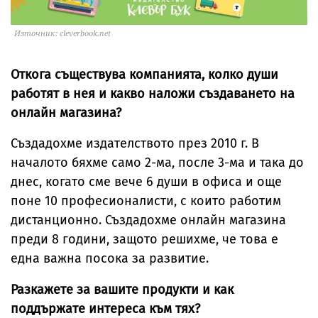
Източник: cleverbook.net
Откога съществува компанията, колко души
работят в нея и какво наложи създаването на
онлайн магазина?
Създадохме издателството през 2010 г. В
началото бяхме само 2-ма, после 3-ма и така до
днес, когато сме вече 6 души в офиса и още
поне 10 професионалисти, с които работим
дистанционно. Създадохме онлайн магазина
преди 8 години, защото решихме, че това е
една важна посока за развитие.
Разкажете за вашите продукти и как
поддържате интереса към тях?