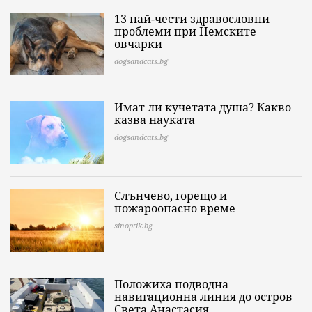
13 най-чести здравословни
проблеми при Немските
овчарки
dogsandcats.bg
Имат ли кучетата душа? Какво
казва науката
dogsandcats.bg
Слънчево, горещо и
пожароопасно време
sinoptik.bg
Положиха подводна
навигационна линия до остров
Света Анастасия