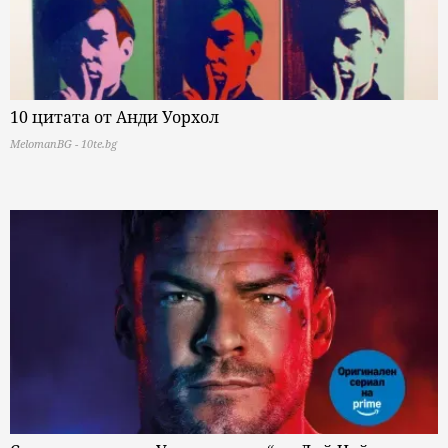
10 цитата от Анди Уорхол
MelomanBG - 10te.bg