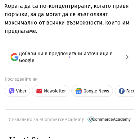
Хората да са по-концентрирани, когато правят
поръчки, за да могат да се възползват
максимално от всички възможности, които им
предлагаме.
Добави ни в предпочитани източници в
Google
Последвайте ни
Viber
Newsletter
Google News
Faceb
Създадено за eCommerceAcademy