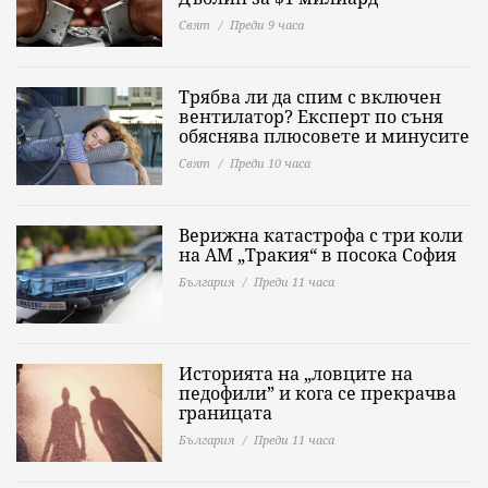
Свят
Преди 9 часа
Трябва ли да спим с включен
вентилатор? Експерт по съня
обяснява плюсовете и минусите
Свят
Преди 10 часа
Верижна катастрофа с три коли
на АМ „Тракия“ в посока София
България
Преди 11 часа
Историята на „ловците на
педофили” и кога се прекрачва
границата
България
Преди 11 часа