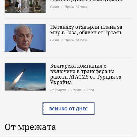
Свят
Преди 13 часа
Нетаняху отхвърли плана за
мир в Газа, обявен от Тръмп
Свят
Преди 14 часа
Българска компания е
включена в трансфера на
ракети ATACMS от Турция за
Украйна
България
Преди 14 часа
ВСИЧКО ОТ ДНЕС
От мрежата