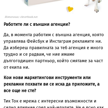
Източник: cleverbook.net
Работите ли с външни агенции?
Да, в момента работим с външна агенция, която
управлява Фейсбук и Инстаграм рекламите ни.
Да избереш правилната за теб агенция е много
трудно и се радвам, че ние имаме
дългогодишен партньор, който смятаме за част
от екипа ни.
Кои нови маркетингови инструменти или
рекламни похвати ви се иска да приложите, а
все още не сте?
Тик Ток е мрежа с интересни възможности и
силно влияние сред най-младите. Не е ясно как