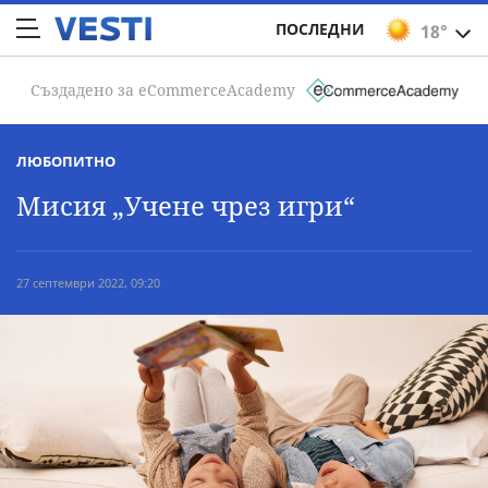
ПОСЛЕДНИ
18°
Създадено за eCommerceAcademy
ЛЮБОПИТНО
Мисия „Учене чрез игри“
27 септември 2022, 09:20