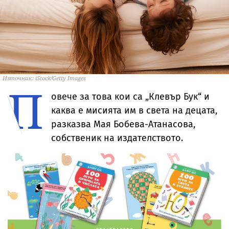
Източник: iStock/Getty Images
П
овече за това кои са „Клевър Бук“ и
каква е мисията им в света на децата,
разказва Мая Бобева-Атанасова,
собственик на издателството.