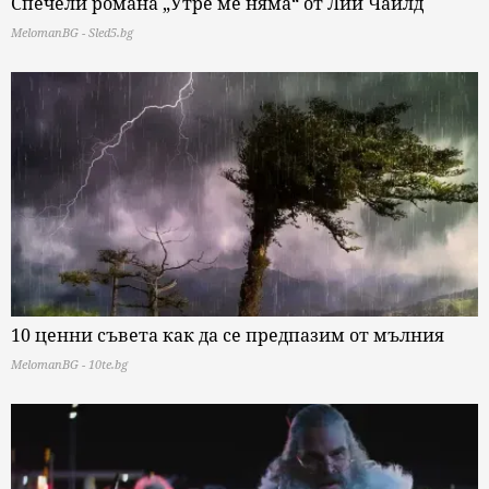
Спечели романа „Утре ме няма“ от Лий Чайлд
MelomanBG - Sled5.bg
10 ценни съвета как да се предпазим от мълния
MelomanBG - 10te.bg