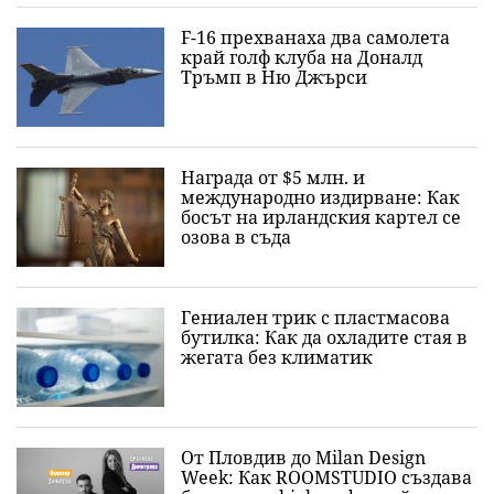
F-16 прехванаха два самолета
край голф клуба на Доналд
Тръмп в Ню Джърси
Награда от $5 млн. и
международно издирване: Как
босът на ирландския картел се
озова в съда
Гениален трик с пластмасова
бутилка: Как да охладите стая в
жегата без климатик
От Пловдив до Milan Design
Week: Как ROOMSTUDIO създава