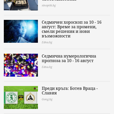
sinoptik.bg
Седмичен хороскоп за 10 - 16
август: Време за промени,
смели решения и нови
възможности
Edna.bg
Седмична нумерологична
прогноза за 10 - 16 август
Edna.bg
Преди кръга: Ботев Враца -
Славия
Gong.bg