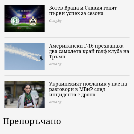
Ботев Враца и Славия гонят
първи успех за сезона
Gong.bg
Американски F-16 прехванаха
два самолета край голф клуба на
Тръмп
Nova.bg
Украинският посланик у нас на
разговори в МВнР след
инцидента с дрона
Nova.bg
Препоръчано