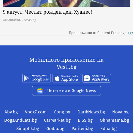
9 август: Честит рожден ден, Хуанес!
MelomanBG - Sled5.bg
Препоръчано от Content Exchange
Мобилното приложение на
Vesti.bg
Четете ни в Google News
Abv.bg
Vbox7.com
Gong.bg
DarikNews.bg
Nova.bg
DogsAndCats.bg
CarMarket.bg
BISS.bg
Ohnamama.bg
Sinoptik.bg
Grabo.bg
Pariteni.bg
Edna.bg