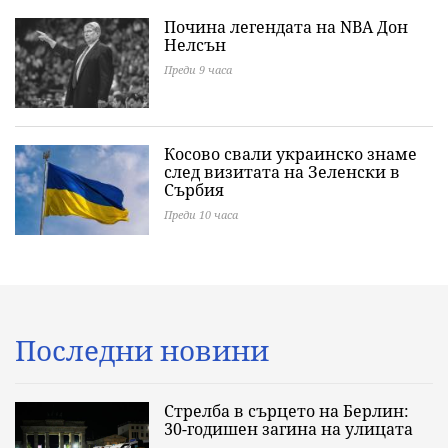
Почина легендата на NBA Дон
Нелсън
Преди 9 часа
Косово свали украинско знаме
след визитата на Зеленски в
Сърбия
Преди 10 часа
Последни новини
Стрелба в сърцето на Берлин:
30-годишен загина на улицата