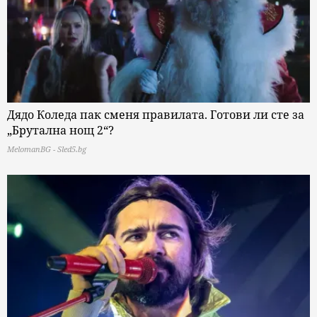
Дядо Коледа пак сменя правилата. Готови ли сте за
„Брутална нощ 2“?
MelomanBG - Sled5.bg