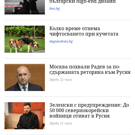
български high-end дизайн
biss.bg
Колко време отнема
чифтосването при кучетата
dogsandcats.bg
Москва похвали Радев за по-
сдържаната реторика към Русия
Преди 12 часа
Зеленски с предупреждение: До
50 000 севернокорейски
войници отиват в Русия
Преди 11 часа