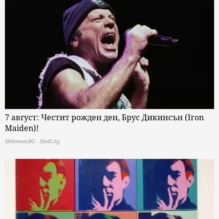
7 август: Честит рожден ден, Брус Дикинсън (Iron
Maiden)!
MelomanBG - Sled5.bg