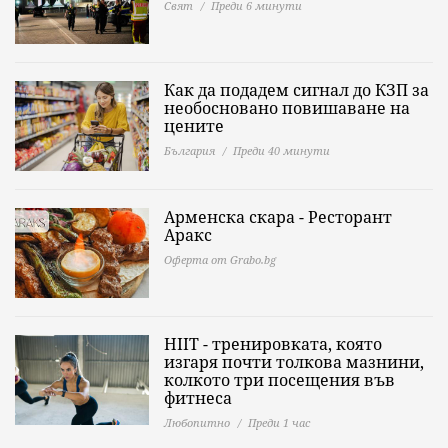
Свят
Преди 6 минути
Как да подадем сигнал до КЗП за
необосновано повишаване на
цените
България
Преди 40 минути
Арменска скара - Ресторант
Аракс
Оферта от Grabo.bg
HIIT - тренировката, която
изгаря почти толкова мазнини,
колкото три посещения във
фитнеса
Любопитно
Преди 1 час