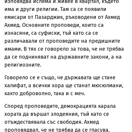
изповядва исляма и живее в квартал, където
има и други религии. Там са се появили
емисари от Пазарджик, ръководени от Ахмед
Ахмед. Основните проповеди, които са
изнасяни, са суфиски, тъй като са се
различавали от проповедите на предишните
имами. В тях се говорело за това, че не трябва
да се подчиняват на държавните закони, а на
религиозните.
Говорело се е също, че държавата ще стане
халифат, а всички хора ще станат мюсюлмани,
както доброволно, така и с меч.
Според проповедите, демокрацията карала
хората да вършат злодеяния, тъй като се
отъждествявала със свободия. Ахмед
проповядвал, че не трябва да се гласува,