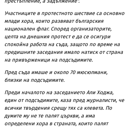
престъпление, а задължение".
Участниците в протестното шествие са основно
млади хора, които развяват българския
национален флаг. Според организаторите,
целта на днешния протест е да се осигури
спокойна работа на съда, защото по време на
предишните заседания имало натиск от страна
на привърженици на подсъдимите.
Пред съда имаше и около 70 мюсюлмани,
близки на подсъдимите.
Преди началото на заседанието Али Ходжа,
един от подсъдимите, каза пред журналисти, че
всички твърдения срещу тях са клевета. По
думите му не те палят църкви, а има
определени хора в страната, които палят