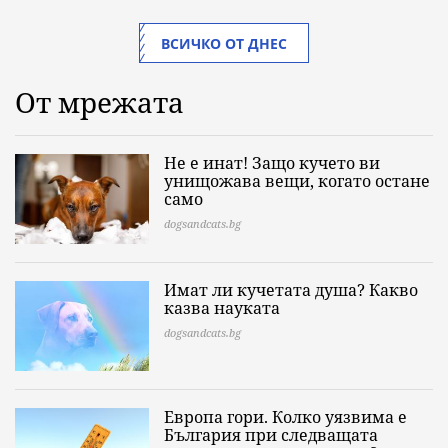
ВСИЧКО ОТ ДНЕС
От мрежата
Не е инат! Защо кучето ви
унищожава вещи, когато остане
само
dogsandcats.bg
Имат ли кучетата душа? Какво
казва науката
dogsandcats.bg
Европа гори. Колко уязвима е
България при следващата