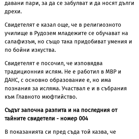
давани пари, за да се забулват и да носят дълги
дрехи.
Свидетелят е казал още, че в религиозното
училище в Рудозем младежите се обучават на
салафизъм, но също така придобиват умения и
по бойни изкуства.
Свидетелят е посочил, че изповядва
традиционния ислям. Не е работил в МВР и
ДАНС, с основно образование е, но има
познания за исляма. Участвал е и в събрания
към Главното мюфтийство.
Съдът започна разпита и на последния от
тайните свидетели - номер 004
В показанията си пред съда той казва, че