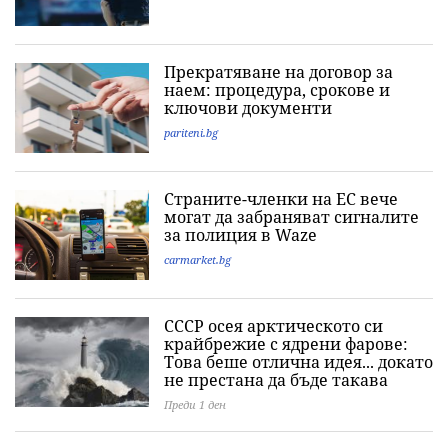
Прекратяване на договор за
наем: процедура, срокове и
ключови документи
pariteni.bg
Страните-членки на ЕС вече
могат да забраняват сигналите
за полиция в Waze
carmarket.bg
СССР осея арктическото си
крайбрежие с ядрени фарове:
Това беше отлична идея... докато
не престана да бъде такава
Преди 1 ден