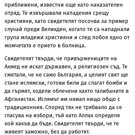
приближени, известни още като наказателен
отряд. Те извършвали нападения срещу
християни, като свидетелят посочва за пример
случай преди Великден, когато те са нападнали
група младежи християни и след побоя едно от
момчетата е прието в болница.
Свидетелят твърди, че привържениците на
Ахмед не искат държавен, а религиозен съд. Те
смятали, че не само България, а целият свят ще
стане ислямски, готови били да слагат бомби и
да гърмят, ходели облечени както талибаните в
Афганистан. Ислямът им нямал нищо общо с
традиционния. Според тях не трябвало да се
гласува на избори, тъй като Аллах определя
кой какъв да бъде. Свидетелят твърди, че те
живеят заможно, без да работят.