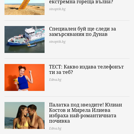
екстремна гореща вълна?
sinoptik.bg
Специален буй ще следи за
замърсявания по Дунав
sinoptik.bg
ТЕСТ: Какво издава телефонът
ти за теб?
Edna.bg
Палатка под звездите! Юлиан
Костов и Мирела Илиева
избраха най-романтичната
почивка
Edna.bg