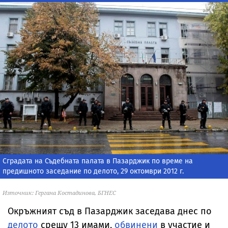
Сградата на Съдебната палата в Пазарджик по време на
предишното заседание по делото, 29 октомври 2012 г.
Източник: Гергана Костадинова, БГНЕС
Окръжният съд в Пазарджик заседава днес по
делото
срещу 13 имами,
обвинени
в участие и