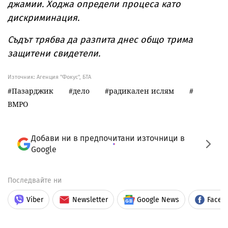
джамии. Ходжа определи процеса като
дискриминация.
Съдът трябва да разпита днес общо трима
защитени свидетели.
Източник:
Агенция "Фокус", БТА
Пазарджик
дело
радикален ислям
ВМРО
Добави ни в предпочитани източници в
Google
Последвайте ни
Viber
Newsletter
Google News
Faceb