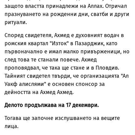
защото властта принадлежи на Аллах. Отричал
празнуването на рожденни дни, сватби и други
ритуали.
Според свидетеля, Ахмед е духовният водач в
ромския квартал "Изток" в Пазарджик, като
първоначално е имал малко привърженици, но
след това те станали повече. Ахмед
проповядвал, че така ще стане и в Пловдив.
Тайният свидетел твърди, че организацията "Ал
Уакф алислями" е основен спонсор за
дейността на Ахмед Ахмед.
Делото продължава на 17 декември.
Тогава ще започне изслушването на вещите
лица.