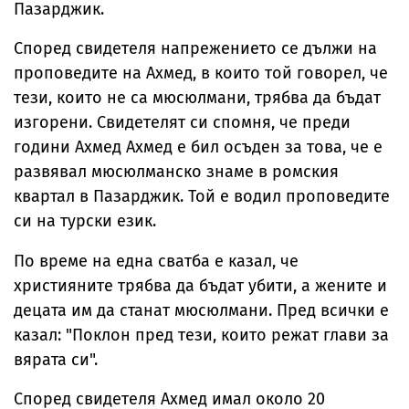
Пазарджик.
Според свидетеля напрежението се дължи на
проповедите на Ахмед, в които той говорел, че
тези, които не са мюсюлмани, трябва да бъдат
изгорени. Свидетелят си спомня, че преди
години Ахмед Ахмед е бил осъден за това, че е
развявал мюсюлманско знаме в ромския
квартал в Пазарджик. Той е водил проповедите
си на турски език.
По време на една сватба е казал, че
християните трябва да бъдат убити, а жените и
децата им да станат мюсюлмани. Пред всички е
казал: "Поклон пред тези, които режат глави за
вярата си".
Според свидетеля Ахмед имал около 20