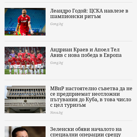
Леандро Годой: ЦСКА навлезе в
шампионски ритъм
Gong.bg
Андриан Краев и Апоел Тел
Авив с нова победа в Европа
Gong.bg
МВнР настоятелно съветва да не
се предприемат неотложни
пътувания до Куба, в това число
с цел туризъм
Nova.bg
Зеленски обяви началото на
специални операции срещу