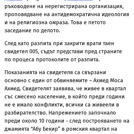
ръководене на нерегистрирана организация,
проповядване на антидемократична идеология
и на религиозна омраза. Това е петото
заседание по делото.
След като разпита при закрити врати таен
свидетел 005, съдът представи пред страните
по процеса протоколите от разпита.
Показанията на свидетеля са свързани
основно с един от обвиняемите – Ахмед Моса
Ахмед. Свидетелят заявява, че живее в квартал
със смесено население, в който преди години
не е имало конфликти, всички са живеели в
разбирателство. Напрежението започнало
преди около 10 години - след построяването на
джамията "Абу Бекир” в ромския квартал на