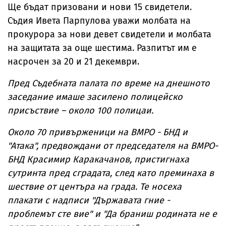
Ще бъдат призовани и нови 15 свидетели.
Съдия Ивета Парпулова уважи молбата на
прокурора за нови девет свидетели и молбата
на защитата за още шестима. Разпитът им е
насрочен за 20 и 21 декември.
Пред Съдебната палата по време на днешното
заседание имаше засилено полицейско
присъствие – около 100 полицаи.
Около 70 привърженици на ВМРО - БНД и
"Атака", предвождани от председателя на ВМРО-
БНД Красимир Каракачанов, пристигнаха
сутринта пред сградата, след като преминаха в
шествие от центъра на града. Те носеха
плакати с надписи "Държавата гние -
проблемът сте вие" и "Да браниш родината не е