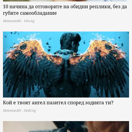
10 начина да отговорите на обидни реплики, без да
губите самообладание
MelomanBG - 10te.bg
Кой е твоят ангел пазител според зодията ти?
MelomanBG - Sled5.bg