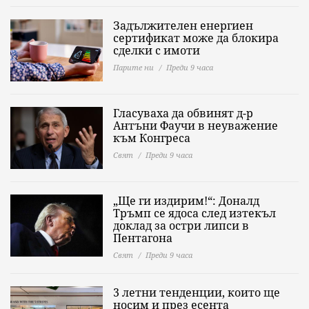
Задължителен енергиен
сертификат може да блокира
сделки с имоти
Парите ни
Преди 9 часа
Гласуваха да обвинят д-р
Антъни Фаучи в неуважение
към Конгреса
Свят
Преди 9 часа
„Ще ги издирим!“: Доналд
Тръмп се ядоса след изтекъл
доклад за остри липси в
Пентагона
Свят
Преди 9 часа
3 летни тенденции, които ще
носим и през есента