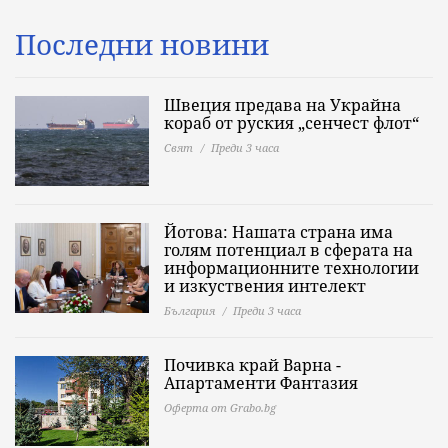
Последни новини
Швеция предава на Украйна
кораб от руския „сенчест флот“
Свят
Преди 3 часа
Йотова: Нашата страна има
голям потенциал в сферата на
информационните технологии
и изкуствения интелект
България
Преди 3 часа
Почивка край Варна -
Апартаменти Фантазия
Оферта от Grabo.bg