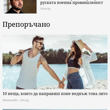
руската военна промишленост
Nova.bg
Препоръчано
10 неща, които да направиш поне веднъж това лято
MelomanBG - 10te.bg