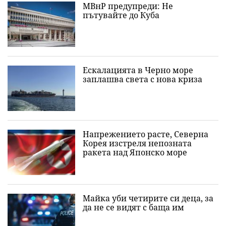
МВнР предупреди: Не
пътувайте до Куба
Ескалацията в Черно море
заплашва света с нова криза
Напрежението расте, Северна
Корея изстреля непозната
ракета над Японско море
Майка уби четирите си деца, за
да не се видят с баща им