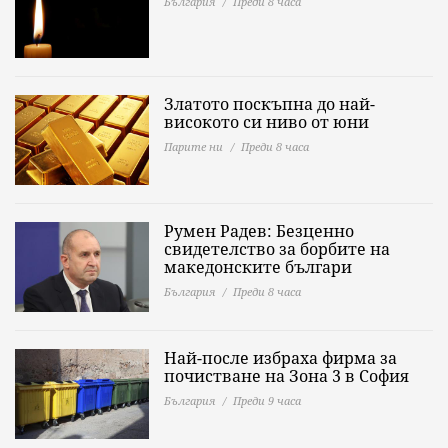
България
Преди 8 часа
Златото поскъпна до най-
високото си ниво от юни
Парите ни
Преди 8 часа
Румен Радев: Безценно
свидетелство за борбите на
македонските българи
България
Преди 8 часа
Най-после избраха фирма за
почистване на Зона 3 в София
България
Преди 9 часа