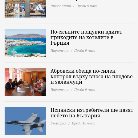
Любопитно
Преди 9 часа
По-скъпите нощувки вдигат
приходите на хотелите в
Гърция
Парите ни
Преди 9 часа
Абровски обеща по-силен
контрол върху вноса на плодове
и зеленчуци
Парите ни
Преди 9 часа
Испански изтребители ще пазят
небето на България
България
Преди 10 часа