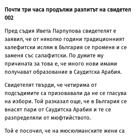
Почти три часа продължи разпитът на свидетел
002
Пред съдия Ивета Парпулова свидетелят е
заявил, че от няколко години традиционният
халефитски ислям в България се променя и се
заменя със салафитски. По думите му
причината за това е, че много нови имами
получават образование в Саудитска Арабия.
Свидетелят твърди, че четирима от
подсъдимите са призовавали да не се гласува
на избори. Той разказал още, че в България се
внасят пари от Саудитска Арабия и те се
разпределяли от мюфтийството.
Той е посочил, че на мюсюлманските жени са