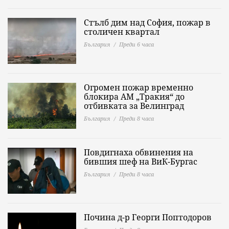
Стълб дим над София, пожар в
столичен квартал
България
Преди 6 часа
Огромен пожар временно
блокира АМ „Тракия“ до
отбивката за Велинград
България
Преди 8 часа
Повдигнаха обвинения на
бившия шеф на ВиК-Бургас
България
Преди 8 часа
Почина д-р Георги Поптодоров