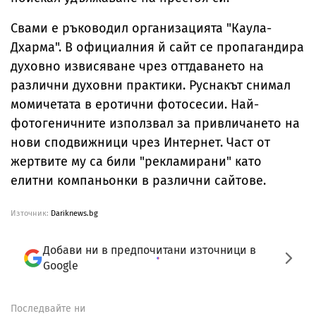
Свами е ръководил организацията "Каула-
Дхарма". В официалния й сайт се пропагандира
духовно извисяване чрез оттдаването на
различни духовни практики. Руснакът снимал
момичетата в еротични фотосесии. Най-
фотогеничните използвал за привличането на
нови сподвижници чрез Интернет. Част от
жертвите му са били "рекламирани" като
елитни компаньонки в различни сайтове.
Източник:
Dariknews.bg
Добави ни в предпочитани източници в
Google
Последвайте ни