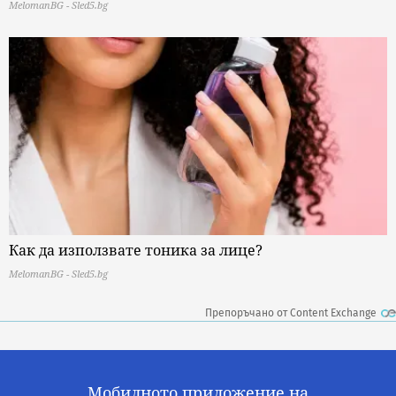
MelomanBG - Sled5.bg
Как да използвате тоника за лице?
MelomanBG - Sled5.bg
Препоръчано от Content Exchange
Мобилното приложение на