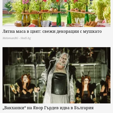
Лятна маса в цвят: свежи декорации с мушкато
MelomanBG - Sled5.bg
„Вакханки“ на Явор Гърдев идва в България