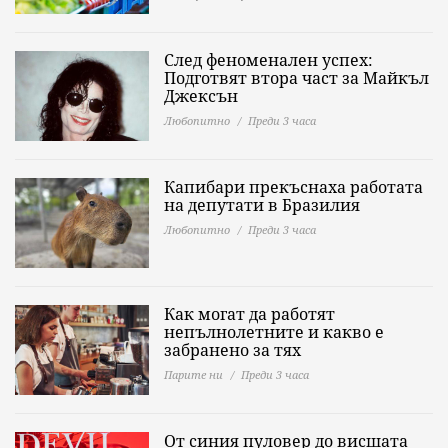
След феноменален успех:
Подготвят втора част за Майкъл
Джексън
Любопитно
Преди 3 часа
Капибари прекъснаха работата
на депутати в Бразилия
Любопитно
Преди 3 часа
Как могат да работят
непълнолетните и какво е
забранено за тях
Парите ни
Преди 3 часа
От синия пуловер до висшата