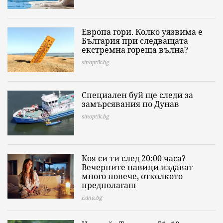
Европа гори. Колко уязвима е
България при следващата
екстремна гореща вълна?
sinoptik.bg
Специален буй ще следи за
замърсявания по Дунав
sinoptik.bg
Коя си ти след 20:00 часа?
Вечерните навици издават
много повече, отколкото
предполагаш
Edna.bg