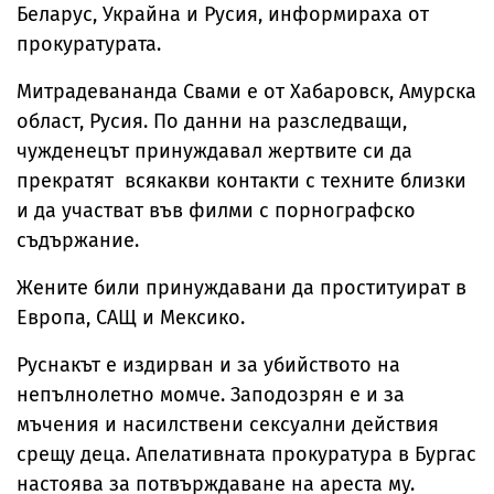
Беларус, Украйна и Русия, информираха от
прокуратурата.
Митрадевананда Свами е от Хабаровск, Амурска
област, Русия. По данни на разследващи,
чужденецът принуждавал жертвите си да
прекратят всякакви контакти с техните близки
и да участват във филми с порнографско
съдържание.
Жените били принуждавани да проституират в
Европа, САЩ и Мексико.
Руснакът е издирван и за убийството на
непълнолетно момче. Заподозрян е и за
мъчения и насилствени сексуални действия
срещу деца. Апелативната прокуратура в Бургас
настоява за потвърждаване на ареста му.