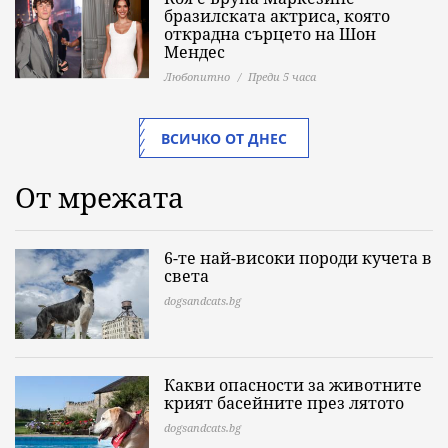
бразилската актриса, която
открадна сърцето на Шон
Мендес
Любопитно
Преди 5 часа
ВСИЧКО ОТ ДНЕС
От мрежата
6-те най-високи породи кучета в
света
dogsandcats.bg
Какви опасности за животните
крият басейните през лятото
dogsandcats.bg