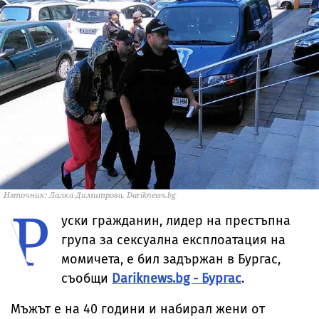
Източник: Лалка Димитрова, Dariknews.bg
Р
уски гражданин, лидер на престъпна
група за сексуална експлоатация на
момичета, е бил задържан в Бургас,
съобщи
Dariknews.bg - Бургас
.
Мъжът е на 40 години и набирал жени от