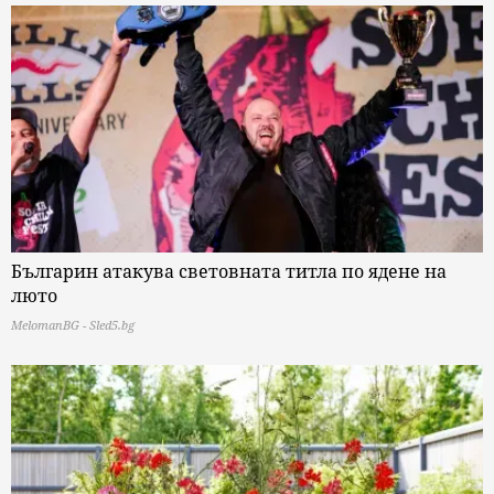
Българин атакува световната титла по ядене на
люто
MelomanBG - Sled5.bg