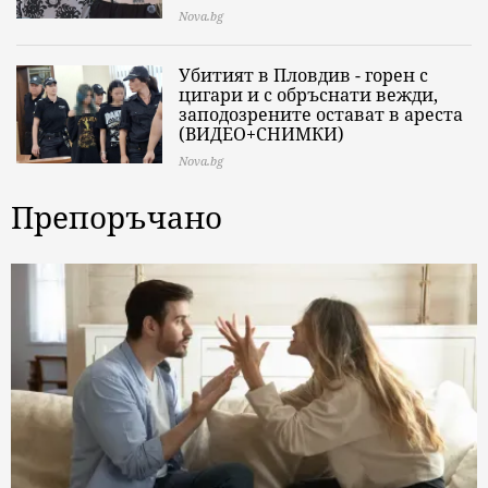
Nova.bg
Убитият в Пловдив - горен с
цигари и с обръснати вежди,
заподозрените остават в ареста
(ВИДЕО+СНИМКИ)
Nova.bg
Препоръчано