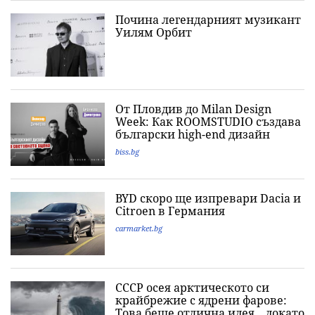
Почина легендарният музикант
Уилям Орбит
От Пловдив до Milan Design
Week: Как ROOMSTUDIO създава
български high-end дизайн
biss.bg
BYD скоро ще изпревари Dacia и
Citroеn в Германия
carmarket.bg
СССР осея арктическото си
крайбрежие с ядрени фарове:
Това беше отлична идея... докато