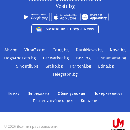
Vesti.bg
Четете ни в Google News
Abv.bg
Vbox7.com
Gong.bg
DarikNews.bg
Nova.bg
DogsAndCats.bg
CarMarket.bg
BISS.bg
Ohnamama.bg
Sinoptik.bg
Grabo.bg
Pariteni.bg
Edna.bg
Telegraph.bg
За нас
За реклама
Общи условия
Поверителност
Платени публикации
Контакти
© 2026 Всички права запазени.