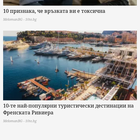
10 признака, че връзката ви е токсична
MelomanBG - 10te.bg
10-те най-популярни туристически дестинации на
Френската Ривиера
MelomanBG - 10te.bg