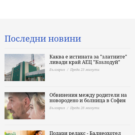
Последни новини
Каква е истината за "златните"
ливади край АЕЦ "Козлодуй"
България
Преди 23 минути
Обвинения между родители на
новородено и болница в София
България
Преди 28 минути
Подари релакс - Балнеохотел