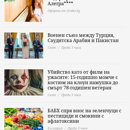
Алегра****
Оферта от Grabo.bg
Военен съюз между Турция,
Саудитска Арабия и Пакистан
Свят
Преди 3 часа
Убийство като от филм на
ужасите: 15-годишно момче с
костюм на клоун намушка до
смърт 78-годишен ветеран
Свят
Преди 3 часа
БАБХ спря внос на зеленчуци с
пестициди и смокини с
афлатоксини
България
Преди 3 часа