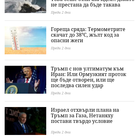
не престана да бъде такава
Преди 2 дни
Гореща сряда: Термометрите
скачат до 38°C, жълт код за
опасни жеги
Преди 2 дни
Тръмп с нов ултиматум към
Иран: Или Ормузкият проток
ще бъде отворен, или ще
последва силен удар
Преди 2 дни
Израел отхвърли плана на
Тръмп за Газа, Нетаняху
постави твърдо условие
Преди 2 дни