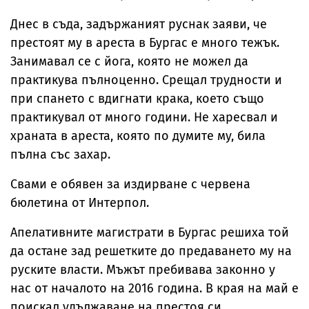
Днес в съда, задържаният руснак заяви, че
престоят му в ареста в Бургас е много тежък.
Занимавал се с йога, която не можел да
практикува пълноценно. Срещал трудности и
при спането с вдигнати крака, което също
практикувал от много години. Не харесвал и
храната в ареста, която по думите му, била
пълна със захар.
Свами е обявен за издирване с червена
бюлетина от Интерпол.
Апелативните магистрати в Бургас решиха той
да остане зад решетките до предаването му на
руските власти. Мъжът пребивава законно у
нас от началото на 2016 година. В края на май е
поискал удължаване на престоя си.