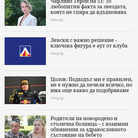
Чарлийз Терон на 51: 10
любопитни факта за звездата,
която не спира да вдъхновява
Edna.bg
Левски с важно решение -
ключова фигура е аут от клуба
Gong.bg
Цолов: Подходът ми е правилен,
не е нужно да печеля всичко, но
има още какво да подобряваме
Gong.bg
Родители на новородено и
столична болница – с взаимни
обвинения за здравословното
състояние на бебето