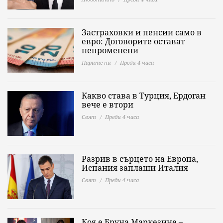
Застраховки и пенсии само в
евро: Договорите остават
непроменени
Парите ни
Преди 4 часа
Какво става в Турция, Ердоган
вече е втори
Свят
Преди 4 часа
Разрив в сърцето на Европа,
Испания заплаши Италия
Свят
Преди 4 часа
Коя е Бруна Маркезине –