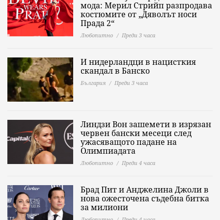
мода: Мерил Стрийп разпродава
костюмите от „Дяволът носи
Прада 2“
Любопитно
Преди 3 часа
И нидерландци в нацисткия
скандал в Банско
България
Преди 3 часа
Линдзи Вон зашемети в изрязан
червен бански месеци след
ужасяващото падане на
Олимпиадата
Любопитно
Преди 4 часа
Брад Пит и Анджелина Джоли в
нова ожесточена съдебна битка
за милиони
Любопитно
Преди 4 часа