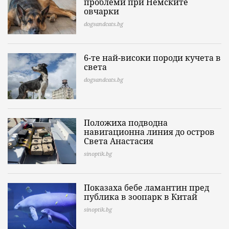
проблеми при Немските
овчарки
dogsandcats.bg
6-те най-високи породи кучета в
света
dogsandcats.bg
Положиха подводна
навигационна линия до остров
Света Анастасия
sinoptik.bg
Показаха бебе ламантин пред
публика в зоопарк в Китай
sinoptik.bg