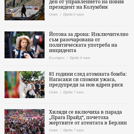
ден от управлението на новия
президент на Колумбия
Свят
Преди 6 часа
Йотова за дрона: Изключително
съм разочарована от
политическата употреба на
инцидента
България
Преди 6 часа
81 години след атомната бомба:
Нагасаки си спомни ужаса,
предупреди за нов ядрен риск
Свят
Преди 7 часа
Хиляди се включиха в парада
„Прага Прайд“, почетоха
жертвите от атентата в Берлин
Свят
Преди 7 часа