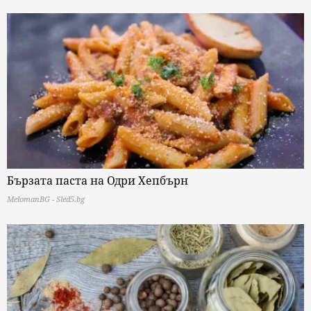
Бързата паста на Одри Хепбърн
MelomanBG - Sled5.bg