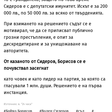
Сидеров е с депутатски имунитет. Искът e за 200
000 лв., по 50 000 лв. за всяко от твърденията.
При взимането на решението съдът се е
мотивирал, че да се приписват публично
грозни престъпления, е опит за
дискредитиране и за унищожаване на
авторитета.
От казаното от Сидеров, Борисов се е
почувствал засегнат
като човек и като лидер на партия, за която са
гласували 1 млн. души. Решението е на първа
инстанция.
Източник:
в. "24 часа"
Бойко Борисов
Волен Сидеров
съд