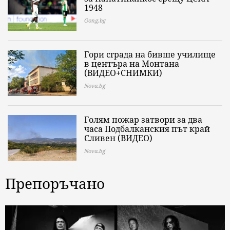
1948
Gong.bg
Гори сграда на бивше училище
в центъра на Монтана
(ВИДЕО+СНИМКИ)
Nova.bg
Голям пожар затвори за два
часа Подбалканския път край
Сливен (ВИДЕО)
Nova.bg
Препоръчано