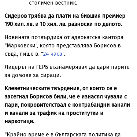
столичен вестник.
Сидеров трябва да плати на бившия премиер
190 хил. лв. и 10 хил. лв. разноски по делото.
Новината потвърдиха от адвокатска кантора
"Марковски", която представлява Борисов в
съда, пише в. "
24 часа
".
Лидерът на ГЕРБ възнамерявал да дари парите
за домове за сираци.
Клеветническите твърдения, от които се е
засегнал Борисов били, че е изнасял чували с
пари, покровителствал е контрабандни канали
и канали за трафик на проститутки и
наркотици.
"Крайно време е в българската политика да