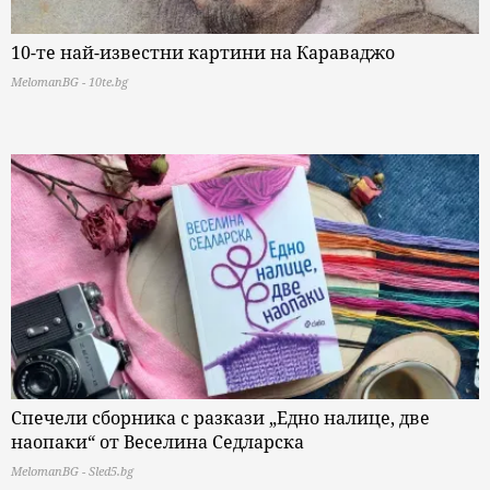
10-те най-известни картини на Караваджо
MelomanBG - 10te.bg
Спечели сборника с разкази „Едно налице, две
наопаки“ от Веселина Седларска
MelomanBG - Sled5.bg