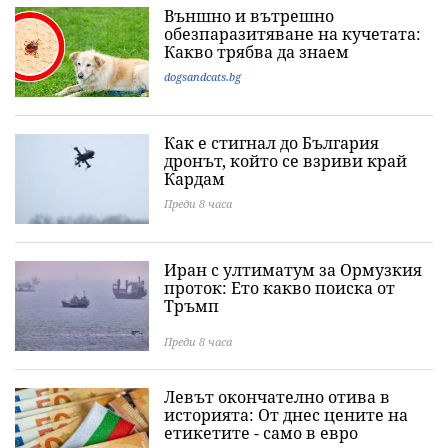
Външно и вътрешно
обезпаразитяване на кучетата:
Какво трябва да знаем
dogsandcats.bg
Как е стигнал до България
дронът, който се взриви край
Кардам
Преди 8 часа
Иран с ултиматум за Ормузкия
проток: Ето какво поиска от
Тръмп
Преди 8 часа
Левът окончателно отива в
историята: Oт днес цените на
етикетите - само в евро