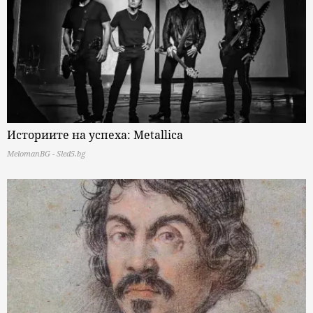
Историите на успеха: Metallica
MelomanBG - Sled5.bg