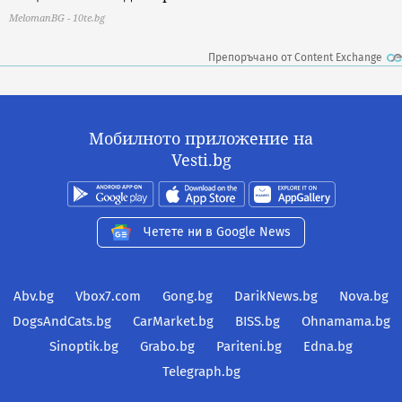
MelomanBG - 10te.bg
Препоръчано от Content Exchange
Мобилното приложение на
Vesti.bg
Четете ни в Google News
Abv.bg
Vbox7.com
Gong.bg
DarikNews.bg
Nova.bg
DogsAndCats.bg
CarMarket.bg
BISS.bg
Ohnamama.bg
Sinoptik.bg
Grabo.bg
Pariteni.bg
Edna.bg
Telegraph.bg