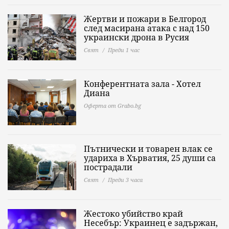
Жертви и пожари в Белгород
след масирана атака с над 150
украински дрона в Русия
Свят
Преди 1 час
Конферентната зала - Хотел
Диана
Оферта от Grabo.bg
Пътнически и товарен влак се
удариха в Хърватия, 25 души са
пострадали
Свят
Преди 3 часа
Жестоко убийство край
Несебър: Украинец е задържан,