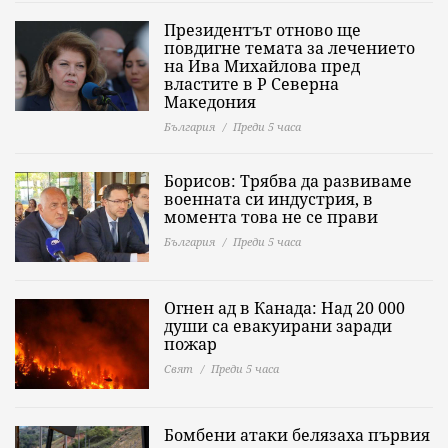
Президентът отново ще
повдигне темата за лечението
на Ива Михайлова пред
властите в Р Северна
Македония
България
Преди 5 часа
Борисов: Трябва да развиваме
военната си индустрия, в
момента това не се прави
България
Преди 5 часа
Огнен ад в Канада: Над 20 000
души са евакуирани заради
пожар
Свят
Преди 5 часа
Бомбени атаки белязаха първия