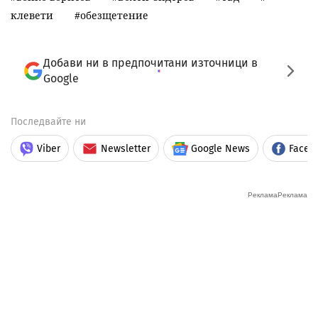
клевети
обезщетение
Добави ни в предпочитани източници в
Google
Последвайте ни
Viber
Newsletter
Google News
Faceb