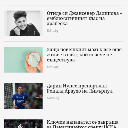
Отиде си Джансевер Далипова –
емблематичният глас на
арабеска
Edna.bg
Защо човешкият мозък все още
живее в свят, който вече не
съществува
Edna.bg
Дарин Нунес препоръчал
Роналд Араухо на Ливърпул
Gong.bg
Ключов нападател се завръща
за Панатинайкос срещу ЦСКА