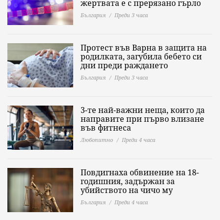
жертвата е с прерязано гърло
България
Преди 3 часа
Протест във Варна в защита на
родилката, загубила бебето си
дни преди раждането
България
Преди 3 часа
3-те най-важни неща, които да
направите при първо влизане
във фитнеса
Любопитно
Преди 4 часа
Повдигнаха обвинение на 18-
годишния, задържан за
убийството на чичо му
България
Преди 4 часа