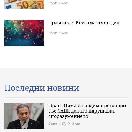
Преди 4 часа
Празник е! Кой има имен ден
Преди 9 часа
Последни новини
Иран: Няма да водим преговори
със САЩ, докато нарушават
споразумението
Свят
Преди 1 час