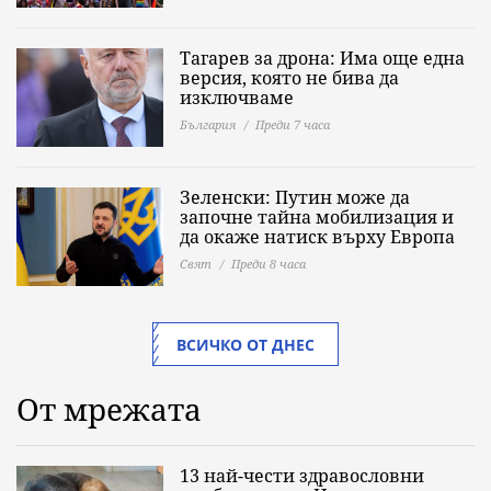
Тагарев за дрона: Има още една
версия, която не бива да
изключваме
България
Преди 7 часа
Зеленски: Путин може да
започне тайна мобилизация и
да окаже натиск върху Европа
Свят
Преди 8 часа
ВСИЧКО ОТ ДНЕС
От мрежата
13 най-чести здравословни