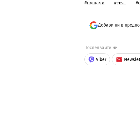
пушачи
свят
Добави ни в предпо
Последвайте ни
Viber
Newslet