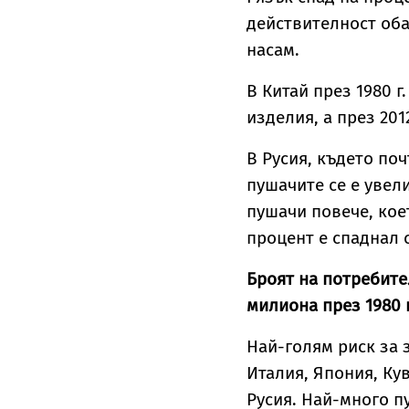
действителност оба
насам.
В Китай през 1980 
изделия, а през 201
В Русия, където поч
пушачите се е увел
пушачи повече, кое
процент е спаднал о
Броят на потребите
милиона през 1980 г
Най-голям риск за 
Италия, Япония, Ку
Русия. Най-много п