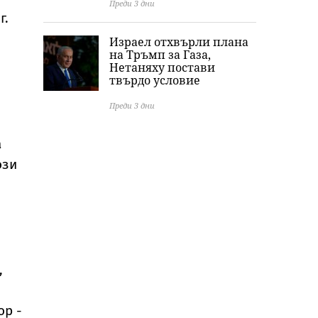
Преди 3 дни
г.
Израел отхвърли плана
на Тръмп за Газа,
Нетаняху постави
твърдо условие
Преди 3 дни
а
ози
,
ор -