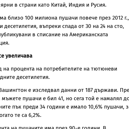
ярни в страни като Китай, Индия и Русия.
ма близо 100 милиона пушачи повече през 2012 г.,
 десетилетия, въпреки спада от 30 на 24 на сто,
публикувани в списание на Американската
ция.
се увеличава
д на процента на потребителите на тютюневи
дните десетилетия.
Вашингтон е изследвал данни от 187 държави. Пр
а мъжете пушачи е бил 41, но сега той е намалял д
ните пък преди 34 години е имало 10,6% пушачи, з
огато те са 6,2%.
ента на пушачите има през 90-е години. В