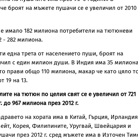
че броят на мъжете пушачи се е увеличил от 2010 
г. е имало 182 милиона потребители на тютюневи
2 - 282 милиона.
ти една трета от населението пуши, броят на
ичил с един милион души. В Индия има 35 милион
то прави общо 110 милиона, макар че като цяло т
т 19 на 13.
лите на тютюн по целия свят се е увеличил от 721
. до 967 милиона през 2012 г.
здравето на хората има в Китай, Гърция, Ирландия
вейт, Корея, Филипините, Уругвай, Швейцария и
ушачи през 2012 г. сред мъжете има в Източен Тим