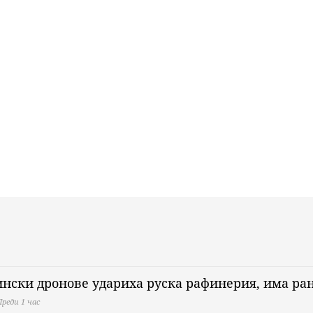
нски дронове удариха руска рафинерия, има ра
Преди 1 час