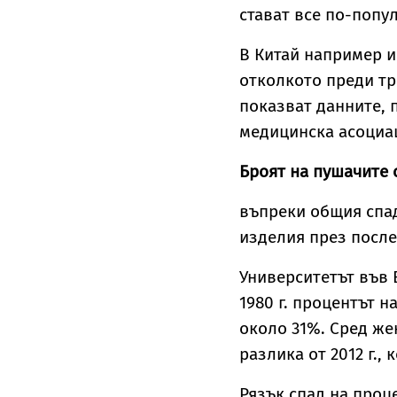
стават все по-попул
В Китай например и
отколкото преди три
показват данните, 
медицинска асоциа
Броят на пушачите 
въпреки общия спа
изделия през после
Университетът във 
1980 г. процентът н
около 31%. Сред же
разлика от 2012 г., к
Рязък спад на проц