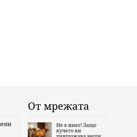
От мрежата
нени
Не е инат! Защо
кучето ви
унищожава вещи,