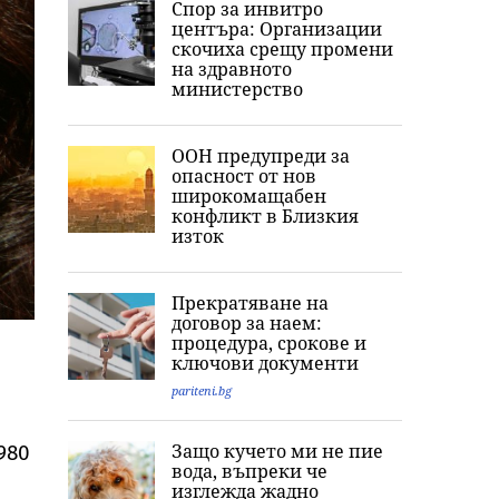
Спор за инвитро
центъра: Организации
скочиха срещу промени
на здравното
министерство
ООН предупреди за
опасност от нов
широкомащабен
конфликт в Близкия
изток
Прекратяване на
договор за наем:
процедура, срокове и
ключови документи
pariteni.bg
Защо кучето ми не пие
980
вода, въпреки че
изглежда жадно