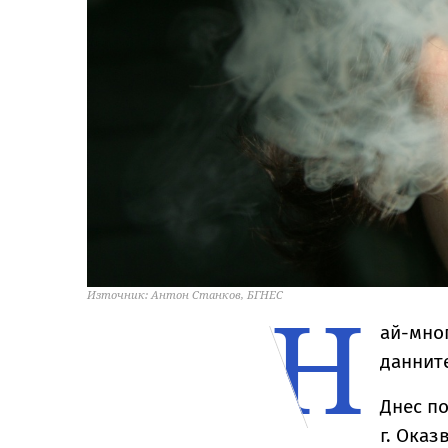
Н
Източник: Антон Станков, БГНЕС
ай-мног
даннит
Днес по
г. Оказ