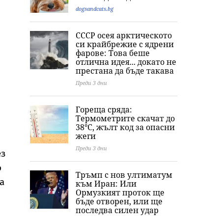
dogsandcats.bg
СССР осея арктическото
си крайбрежие с ядрени
фарове: Това беше
отлична идея... докато не
престана да бъде такава
Преди 3 дни
Гореща сряда:
Термометрите скачат до
38°C, жълт код за опасни
жеги
Преди 3 дни
ез
о
Тръмп с нов ултиматум
а
към Иран: Или
Ормузкият проток ще
бъде отворен, или ще
последва силен удар