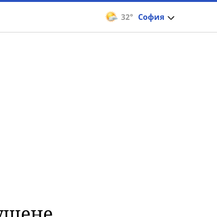
32°
София
пушене