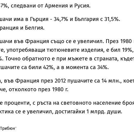
57%, следвани от Армения и Русия.
чи има в Гърция - 34,7% и България с 31,5%.
ранция и Белгия.
шачи във Франция също се е увеличил. През 1980 г
е, употребяващи тютюневите изделия, е бил 19%,
%. Точно обратното е при мъжете в страната, къде
шачите са били 42%, а в момента са 34%.
а, във Франция през 2012 пушачите са 14 млн., кое
е, отколкото през 1980 г.
 проценти, с ръста на световното население бро
тика се е увеличил, достигайки 1 млрд. души.
 Трибюн
"