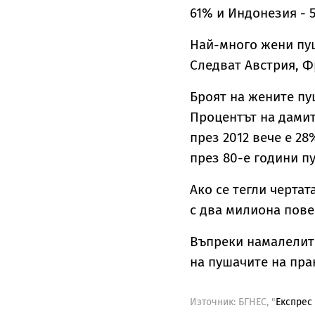
61% и Индонезия - 
Най-много жени пуша
Следват Австрия, Ф
Броят на жените пу
Процентът на дамит
през 2012 вече е 28
през 80-е години пу
Ако се тегли чертат
с два милиона повеч
Въпреки намалелите
на пушачите на прак
Източник:
БГНЕС, "
Експрес