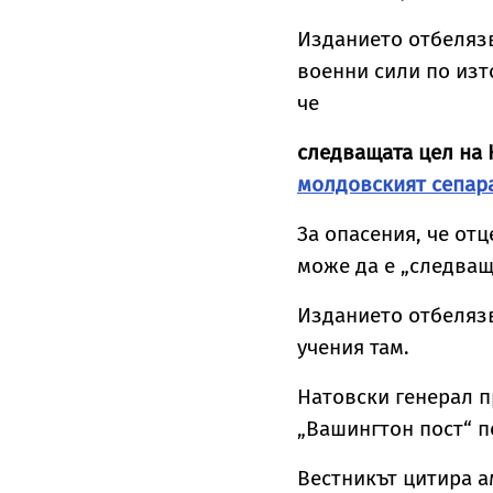
Изданието отбелязв
военни сили по изт
че
следващата цел на
молдовският сепар
За опасения, че от
може да е „следващ
Изданието отбелязв
учения там.
Натовски генерал п
„Вашингтон пост“ п
Вестникът цитира а