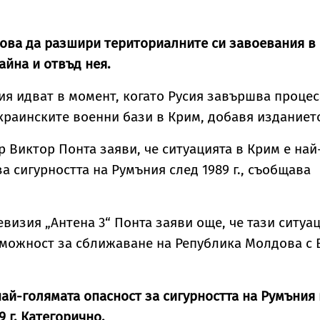
това да разшири териториалните си завоевания в
айна и отвъд нея.
я идват в момент, когато Русия завършва процес
краинските военни бази в Крим, добавя изданиет
 Виктор Понта заяви, че ситуацията в Крим е най
а сигурността на Румъния след 1989 г., съобщава
.
евизия „Антена 3“ Понта заяви още, че тази ситуа
можност за сближаване на Република Молдова с 
най-голямата опасност за сигурността на Румъния 
9 г. Категорично.