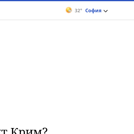
32°
София
ят Крим?