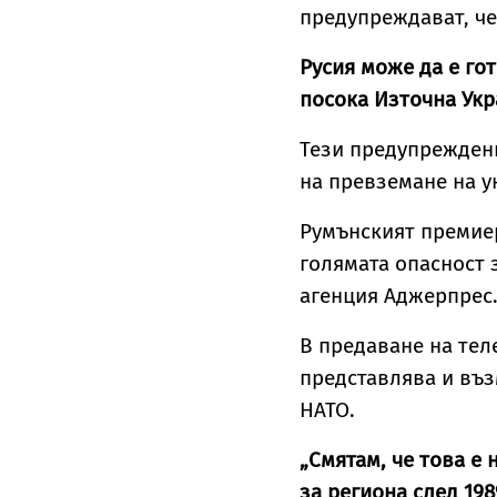
предупреждават, че
Русия може да е го
посока Източна Укр
Тези предупреждени
на превземане на у
Румънският премиер
голямата опасност з
агенция Аджерпрес
В предаване на тел
представлява и въз
НАТО.
„Смятам, че това е 
за региона след 198