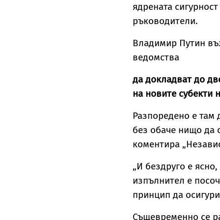
ядрената сигурност
ръководители.
Владимир Путин въз
ведомства
да докладват до дв
на новите субекти 
Разпоредено е там 
без обаче нищо да 
коментира „Независ
„И бездруго е ясно,
изпълнител е посо
принцип да осигури
Същевременно се ра