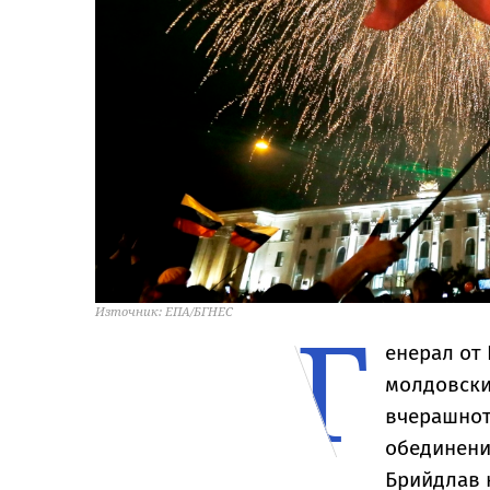
Г
Източник: ЕПА/БГНЕС
енерал от 
молдовски
вчерашнот
обединени
Брийдлав 