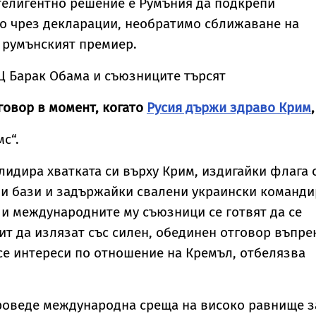
телигентно решение е Румъния да подкрепи
мо чрез декларации, необратимо сближаване на
а румънският премиер.
Щ Барак Обама и съюзниците търсят
говор в момент, когато
Русия държи здраво Крим
,
мс“.
лидира хватката си върху Крим, издигайки флага 
и бази и задържайки свалени украински команди
и международните му съюзници се готвят да се
пит да излязат със силен, обединен отговор въпре
е интереси по отношение на Кремъл, отбелязва
проведе международна среща на високо равнище з