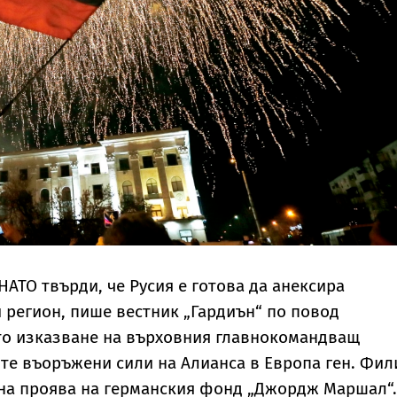
НАТО твърди, че Русия е готова да анексира
 регион, пише вестник „Гардиън“ по повод
о изказване на върховния главнокомандващ
те въоръжени сили на Алианса в Европа ген. Фил
на проява на германския фонд „Джордж Маршал“