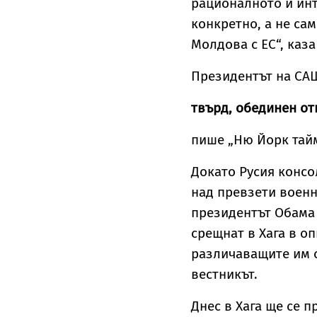
рационалното и ин
конкретно, а не са
Молдова с ЕС“, каз
Президентът на СА
твърд, обединен от
пише „Ню Йорк тай
Докато Русия консо
над превзети военн
президентът Обама 
срещнат в Хага в о
различаващите им с
вестникът.
Днес в Хага ще се 