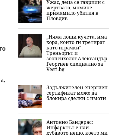
Ужас, деца се гаврили с
жертвата, момиче
примамило убития в
Пловдив
„Няма лоши кучета, има
хора, които ги третират
като играчки“:
то
Треньорът и
зоопсихолог Александър
Георгиев специално за
Vesti.bg
,
а,
Задължителен енергиен
сертификат може да
блокира сделки с имоти
Антонио Бандерас:
Инфарктът е най-
хубавото нещо, което ми