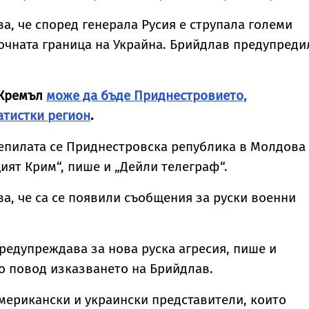
а, че според генерала Русия е струпала големи
очната граница на Украйна. Брийдлав предупреди
 Кремъл
може да бъде Приднестровието,
атистки регион
.
цепилата се Приднестровска република в Молдова
ият Крим“, пише и „Дейли телеграф“.
а, че са се появили съобщения за руски военни
редупреждава за нова руска агресия, пише и
о повод изказването на Брийдлав.
мерикански и украински представители, които