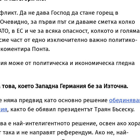
фликт. Да не дава Господ да стане горещ в
Очевидно, за първи път си даваме сметка колко
АТО, в ЕС и че за всяка опасност, колкото и голяма
е сме част от едно изключително важно политико-
 коментира Понта.
ия може от политическа и икономическа гледна
 това, което Западна Германия бе за Източна.
че няма предвид като основно решение
обединява
ния
, както бе обявил президентът Траян Бъсеску.
това е най-интелигентното решение, освен ако хор
 така и не направят референдум. Ако не, най-