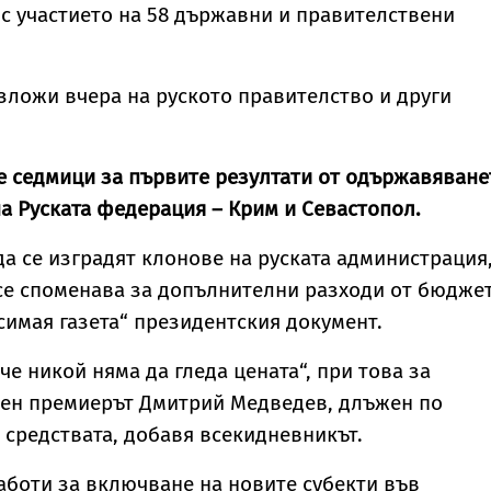
 с участието на 58 държавни и правителствени
ложи вчера на руското правителство и други
е седмици за първите резултати от одържавяване
на Руската федерация – Крим и Севастопол.
да се изградят клонове на руската администрация
се споменава за допълнителни разходи от бюджет
имая газета“ президентския документ.
 че никой няма да гледа цената“, при това за
чен премиерът Дмитрий Медведев, длъжен по
 средствата, добавя всекидневникът.
боти за включване на новите субекти във