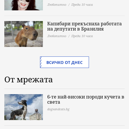
Любопитно
Преди 10 часа
Капибари прекъснаха работата
на депутати в Бразилия
Любопитно
Преди 10 часа
ВСИЧКО ОТ ДНЕС
От мрежата
6-те най-високи породи кучета в
света
dogsandcats.bg