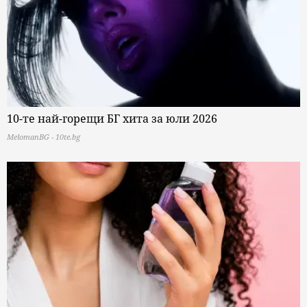
10-те най-горещи БГ хита за юли 2026
MelomanBG - 10te.bg