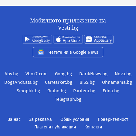
Мобилното приложение на
Vesti.bg
Четете ни в Google News
Abv.bg
Vbox7.com
Gong.bg
DarikNews.bg
Nova.bg
DogsAndCats.bg
CarMarket.bg
BISS.bg
Ohnamama.bg
Sinoptik.bg
Grabo.bg
Pariteni.bg
Edna.bg
Telegraph.bg
За нас
За реклама
Общи условия
Поверителност
Платени публикации
Контакти