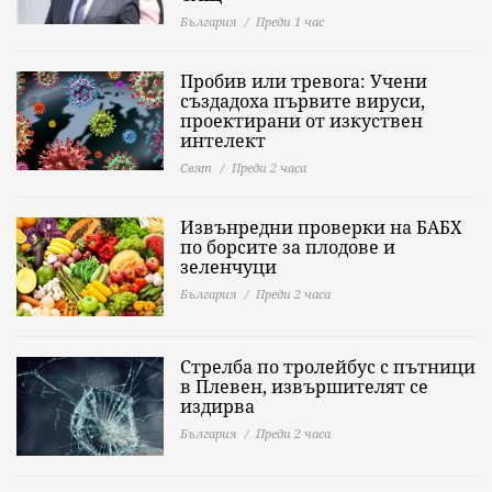
България
Преди 1 час
Пробив или тревога: Учени
създадоха първите вируси,
проектирани от изкуствен
интелект
Свят
Преди 2 часа
Извънредни проверки на БАБХ
по борсите за плодове и
зеленчуци
България
Преди 2 часа
Стрелба по тролейбус с пътници
в Плевен, извършителят се
издирва
България
Преди 2 часа