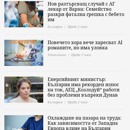
Нов разтърсващ случай с АГ
лекар от Варна: Семейство
разкри фатална грешка с бебето
им
България
Преди 2 часа
Повечето хора вече харесват AI
романите, но има уловка
Технологии
Преди 2 часа
Енергийният министър:
България има рекорден износ
на ток, АЕЦ „Козлодуй“ работи
без проблеми въпреки Дунав
България
Преди 2 часа
Охлаждане на пазара на труда:
Как зависимостта от Западна
Европа влияе на България