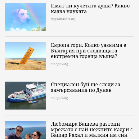
Имат ли кучетата душа? Какво
казва науката
dogsandcats.bg
Европа гори. Колко уязвима е
България при следващата
екстремна гореща вълна?
sinoptik.bg
Специален буй ще следи за
замърсявания по Дунав
sinoptik.bg
Любомира Башева разтопи
мрежата с най-нежните кадри с
Башар Рахал и малкия им син