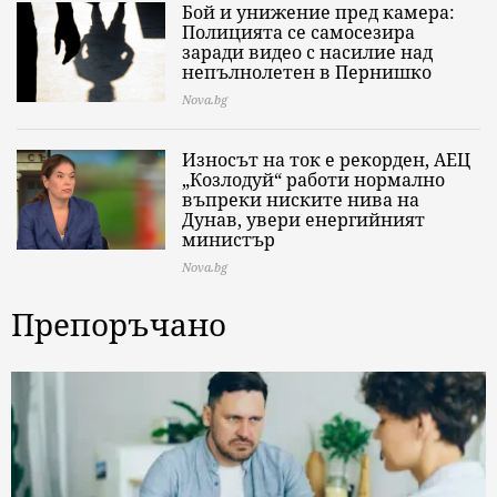
Бой и унижение пред камера:
Полицията се самосезира
заради видео с насилие над
непълнолетен в Пернишко
Nova.bg
Износът на ток е рекорден, АЕЦ
„Козлодуй“ работи нормално
въпреки ниските нива на
Дунав, увери енергийният
министър
Nova.bg
Препоръчано