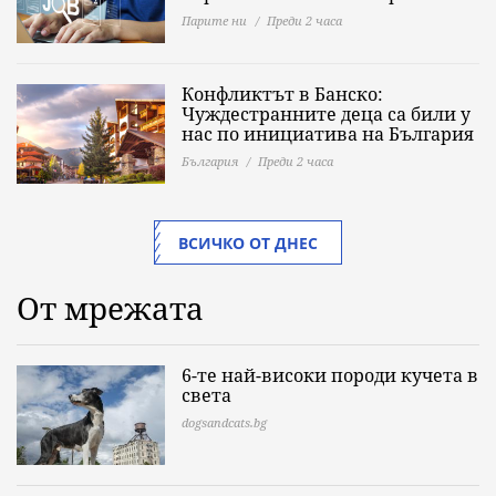
Парите ни
Преди 2 часа
Конфликтът в Банско:
Чуждестранните деца са били у
нас по инициатива на България
България
Преди 2 часа
ВСИЧКО ОТ ДНЕС
От мрежата
6-те най-високи породи кучета в
света
dogsandcats.bg