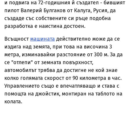
и подвига на 72-годишния й създател - бившият
пилот Валерий Булгаков от Калуга, Русия, да
създаде със собствените си ръце подобна
разработка е наистина достоен.
Всъщност
машината
действително може да се
издига над земята, при това на височина 3
метра, изминавайки разстояние от 300 м. За да
се "отлепи" от земната повърхност,
автомобилът трябва да достигне не кой знае
колко голямата скорост от 90 километра в час.
Управлението също е впечатляващо и става с
помощта на джойстик, монтиран на таблото на
колата.