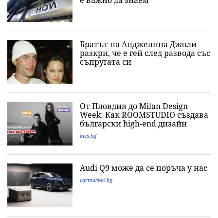
е важно да знаeм
Братът на Анджелина Джоли
разкри, че е гей след развода със
съпругата си
От Пловдив до Milan Design
Week: Как ROOMSTUDIO създава
български high-end дизайн
biss.bg
Audi Q9 може да се поръча у нас
carmarket.bg