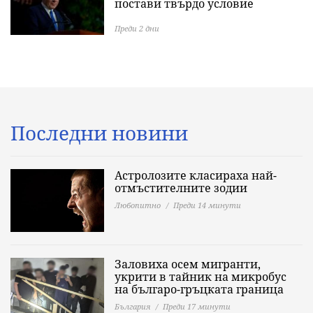
постави твърдо условие
Преди 2 дни
Последни новини
Астролозите класираха най-
отмъстителните зодии
Любопитно
Преди 14 минути
Заловиха осем мигранти,
укрити в тайник на микробус
на българо-гръцката граница
България
Преди 17 минути