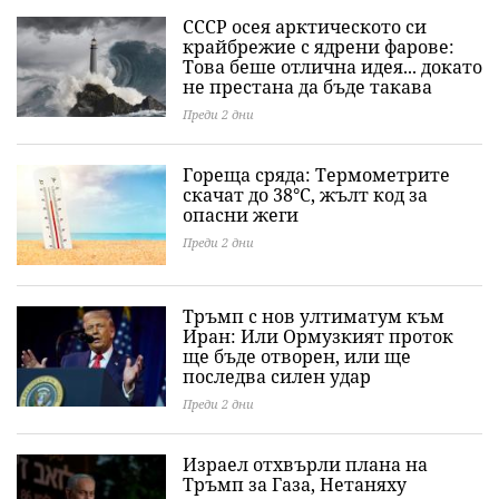
СССР осея арктическото си
крайбрежие с ядрени фарове:
Това беше отлична идея... докато
не престана да бъде такава
Преди 2 дни
Гореща сряда: Термометрите
скачат до 38°C, жълт код за
опасни жеги
Преди 2 дни
Тръмп с нов ултиматум към
Иран: Или Ормузкият проток
ще бъде отворен, или ще
последва силен удар
Преди 2 дни
Израел отхвърли плана на
Тръмп за Газа, Нетаняху