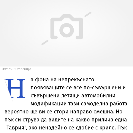
Източник: netinfo
Н
а фона на непрекъснато
появяващите се все по-съвършени и
съвършени летящи автомобилни
модификации тази самоделна работа
вероятно ще ви се стори направо смешна. Но
пък си струва да видите на какво прилича една
"Таврия", ако ненадейно се сдобие с криле. Пък