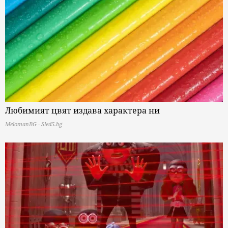
Любимият цвят издава характера ни
MelomanBG - Sled5.bg