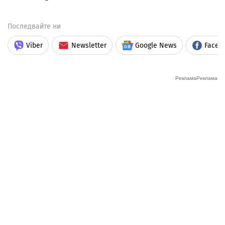
Последвайте ни
Viber
Newsletter
Google News
Faceb