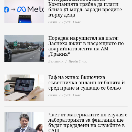
Компанията трябва да плати
близо $1 млрд. заради вредите
върху деца
Свят
Преди 1 час
Пореден нарушител на пътя:
Заснеха джип в насрещното по
аварийната лента на АМ
„Тракия“
България
Преди 1 час
Гаф на живо: Включиха
съветничка онлайн от банята ѝ
сред пране и сушащо се бельо
Свят
Преди 1 час
Част от материалите по случая с
лабораторията за фентанил ще
бъдат предадени на службите в
САЩ