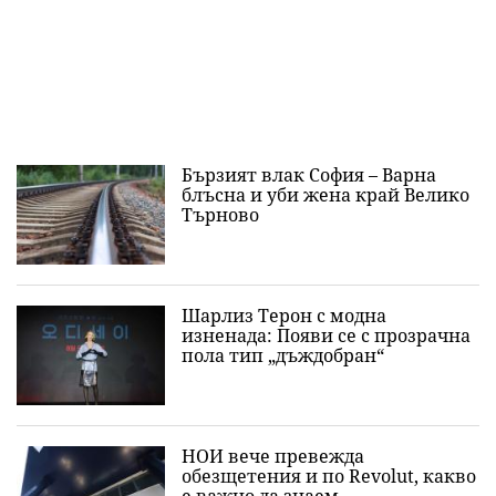
Бързият влак София – Варна
блъсна и уби жена край Велико
Търново
Шарлиз Терон с модна
изненада: Появи се с прозрачна
пола тип „дъждобран“
НОИ вече превежда
обезщетения и по Revolut, какво