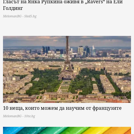
Гласът на Янка Рупкина оживя в „Ravers“ на Ели
Голдинг
MelomanBG - Sled5.bg
10 неща, които можем да научим от французите
MelomanBG - 10te.bg