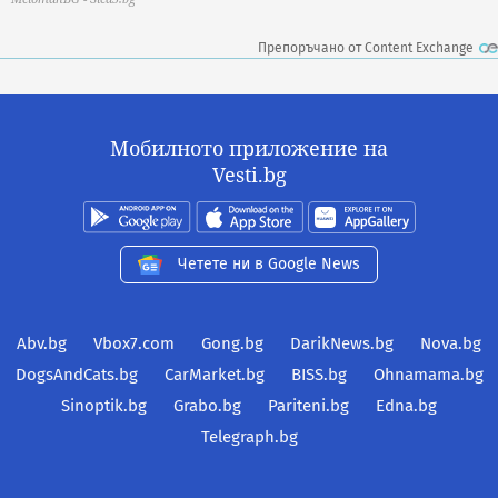
Препоръчано от Content Exchange
Мобилното приложение на
Vesti.bg
Четете ни в Google News
Abv.bg
Vbox7.com
Gong.bg
DarikNews.bg
Nova.bg
DogsAndCats.bg
CarMarket.bg
BISS.bg
Ohnamama.bg
Sinoptik.bg
Grabo.bg
Pariteni.bg
Edna.bg
Telegraph.bg