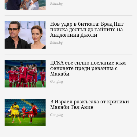
Edna.bg
Нов удар в битката: Брад Пит
поиска достъп до тайните на
Анджелина Джоли
Edna.bg
ЦСКА със силно послание към
феновете преди реванша с
Макаби
Gong.bg
В Израел разкъсаха от критики
Макаби Тел Авив
Gong.bg