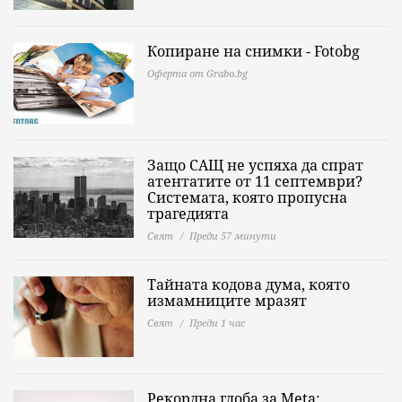
Копиране на снимки - Fotobg
Оферта от Grabo.bg
Защо САЩ не успяха да спрат
атентатите от 11 септември?
Системата, която пропусна
трагедията
Свят
Преди 57 минути
Тайната кодова дума, която
измамниците мразят
Свят
Преди 1 час
Рекордна глоба за Meta: