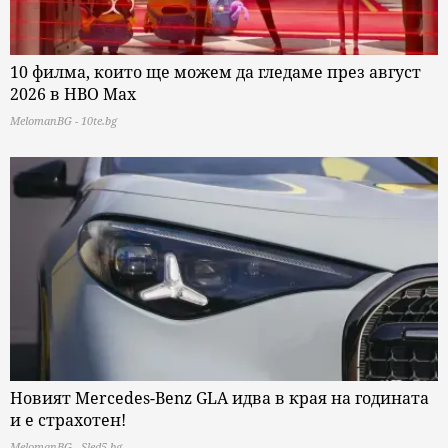
10 филма, които ще можем да гледаме през август
2026 в HBO Max
MelomanBG - 10te.bg
Новият Mercedes-Benz GLA идва в края на годината
и е страхотен!
MelomanBG - Sled5.bg