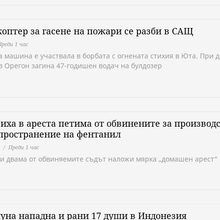
оптер за гасене на пожари се разби в САЩ
Преди 1 час
а машина е участвала в борбата с огнената стихия в Юта. При д
в Орегон загина 47-годишен водач на булдозер
иха в ареста петима от обвинените за производ
пространение на фентанил
Преди 1 час
ги двама от обвиняемите съдът наложи мярка „домашен арест“
на нападна и рани 17 души в Индонезия