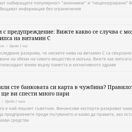
ват набиращите популярност "анонимни" и "нецензурирани" б
обещават информация без ограничения
 с предупреждение: Вижте какво се случва с мо
ипса на витамин C
но
Преди 1 час
зследване разкрива, че ниските нива на витамин C са свързани
ване на обема на сивото вещество в мозъка. Вижте как липсата
нтиоксидант влияе върху паметта и когнитивното здраве
или сте банковата си карта в чужбина? Правило
 ще ви спести много пари
Преди 2 часа
та е най-лошият съветник. Финансови експерти разкриват как
да предприемете преди пътуването и какво да правите, ако ост
какви средства