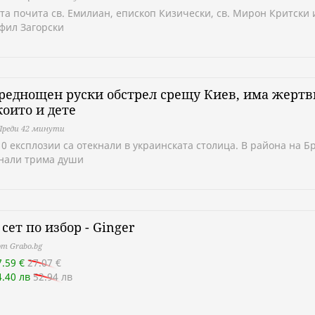
тa почита св. Емилиан, епископ Кизически, св. Мирон Критски и
фил Загорски
реднощен руски обстрел срещу Киев, има жертв
които и дете
Преди 42 минути
10 експлозии са отекнали в украинската столица. В района на Б
инали трима души
сет по избор - Ginger
т Grabo.bg
7.59 €
27.07 €
4.40 лв
52.94 лв