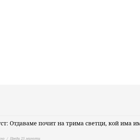
уст: Отдаваме почит на трима светци, кой има и
но
Преди 25 минути