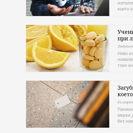
използ
които 
Учени
при л
Любопит
Ново и
намаля
този а
Загуб
което
България
Паника
мерки 
без ни