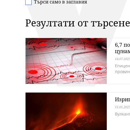
Търси само в заглавия
Резултати от търсен
6,7 п
цуна
14.07.202
Епицент
провин
Изри
11.01.202
Вулкан