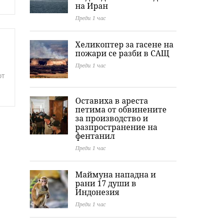
на Иран
Преди 1 час
Хеликоптер за гасене на
пожари се разби в САЩ
Преди 1 час
от
Оставиха в ареста
петима от обвинените
за производство и
разпространение на
фентанил
Преди 1 час
Маймуна нападна и
рани 17 души в
Индонезия
Преди 1 час