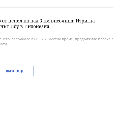
 от пепел на над 3 км височина: Изригна
нът Ибу в Индонезия
4
ането, започнало в 00:37 ч. местно време, продължило повече 
нути
ВИЖ ОЩЕ