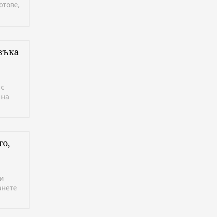
отове,
зъка
 с
 на
то,
ви
анете