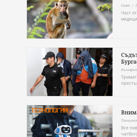
Свят
Част о
медици
Съдът
Бурга
България
Тримат
престъ
Внима
Технолог
Все по
чатбото