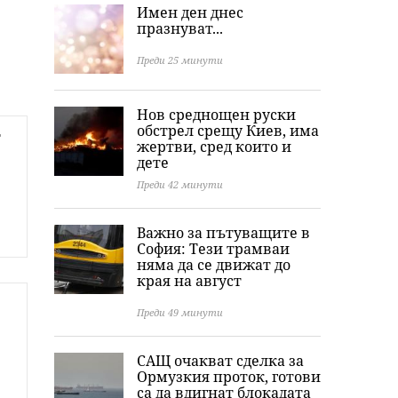
Имен ден днес
празнуват...
Преди 25 минути
Нов среднощен руски
обстрел срещу Киев, има
т
жертви, сред които и
дете
Преди 42 минути
Важно за пътуващите в
София: Тези трамваи
няма да се движат до
края на август
Преди 49 минути
САЩ очакват сделка за
Ормузкия проток, готови
са да вдигнат блокадата