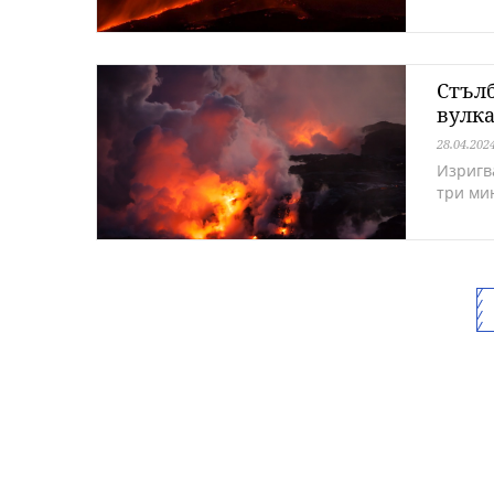
Стълб
вулка
28.04.202
Изригв
три ми