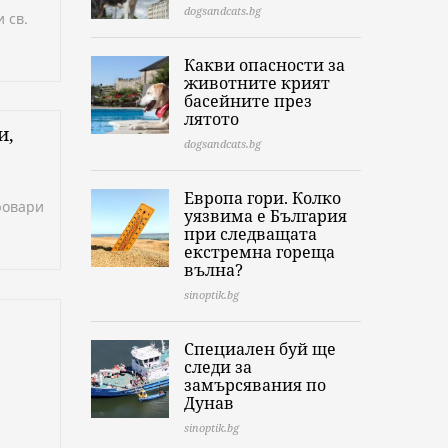
dogsandcats.bg
 св.
Какви опасности за
животните крият
басейните през
лятото
и,
dogsandcats.bg
Европа гори. Колко
ровари
уязвима е България
при следващата
екстремна гореща
вълна?
sinoptik.bg
Специален буй ще
следи за
замърсявания по
Дунав
sinoptik.bg