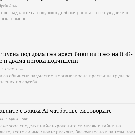
Преди 1 час
т пострадалите са получили дълбоки рани и са се нуждаели от
нска помощ
 пусна под домашен арест бившия шеф на ВиК-
с и двама негови подчинени
Преди 1 час
а са обвинени за участие в организирана престъпна група за
пления по служба
вайте с какви AI чатботове си говорите
ии
Преди 1 час
вече хора споделят най-съкровените си мисли и тайни на
вете, което си има своите рискове. Включително и за тези, кои