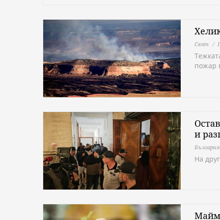
Хелик
Свят
Тежкат
пожар 
Остав
и раз
България
На дру
Майму