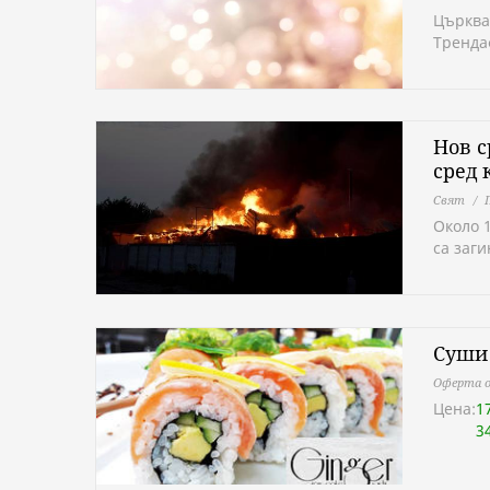
Църква
Тренда
Нов с
сред 
Свят
Около 
са заг
Суши 
Оферта о
Цена:
1
3