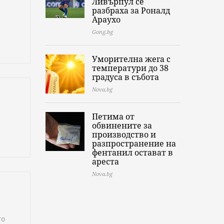
Ливърпул се
разбраха за Роналд
Араухо
Gong.bg
Уморителна жега с
температури до 38
градуса в събота
Nova.bg
Петима от
обвинените за
производство и
разпространение на
фентанил остават в
ареста
Nova.bg
то