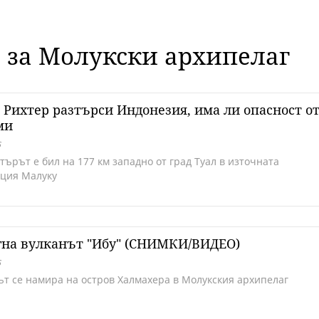
е за Молукски архипелаг
о Рихтер разтърси Индонезия, има ли опасност о
ми
5
ърът е бил на 177 км западно от град Туал в източната
ция Малуку
гна вулканът "Ибу" (СНИМКИ/ВИДЕО)
5
ът се намира на остров Халмахера в Молукския архипелаг