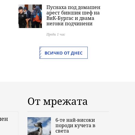
Пуснаха под домашен
арест бившия шеф на
ВиК-Бургас и двама
негови подчинени
Преди 1 час
ВСИЧКО ОТ ДНЕС
От мрежата
мен
6-те най-високи
породи кучета в
света