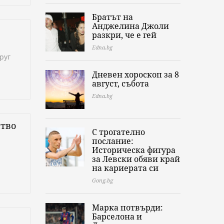
Братът на
Анджелина Джоли
разкри, че е гей
Edna.bg
руг
Дневен хороскоп за 8
август, събота
Edna.bg
ство
С трогателно
послание:
Историческа фигура
за Левски обяви край
на кариерата си
Gong.bg
Марка потвърди:
Барселона и