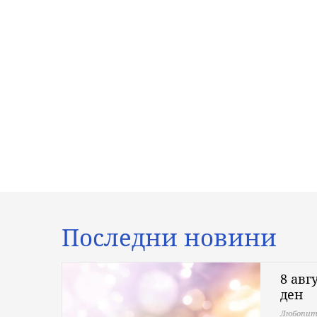
Последни новини
8 авг
ден
Любопит