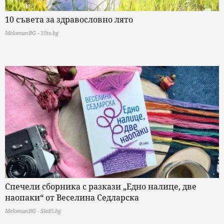
10 съвета за здравословно лято
MelomanBG - 10te.bg
Спечели сборника с разкази „Едно налице, две
наопаки“ от Веселина Седларска
MelomanBG - Sled5.bg