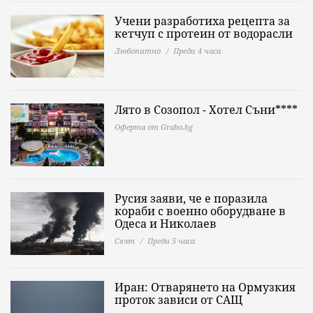
Учени разработиха рецепта за
кетчуп с протеин от водорасли
Любопитно
Преди 4 часа
Лято в Созопол - Хотел Съни****
Оферта от Grabo.bg
Русия заяви, че е поразила
кораби с военно оборудване в
Одеса и Николаев
Свят
Преди 5 часа
Иран: Отварянето на Ормузкия
проток зависи от САЩ