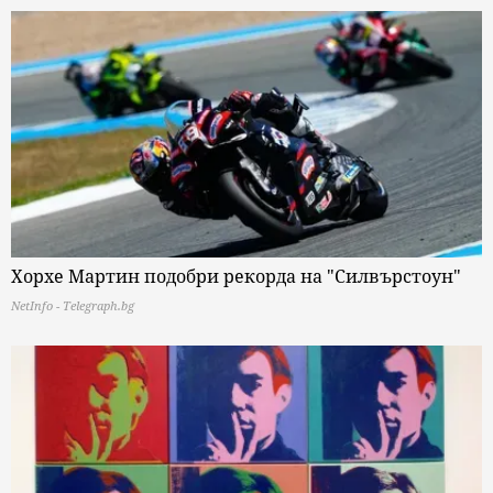
Хорхе Мартин подобри рекорда на "Силвърстоун"
NetInfo - Telegraph.bg