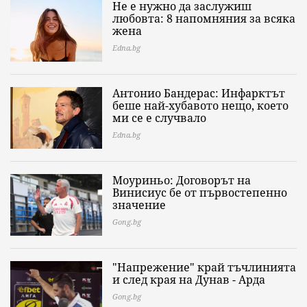
Не е нужно да заслужиш
любовта: 8 напомняния за всяка
жена
Edna.bg
Антонио Бандерас: Инфарктът
беше най-хубавото нещо, което
ми се е случвало
Edna.bg
Моуриньо: Договорът на
Винисиус бе от първостепенно
значение
Gong.bg
"Напрежение" край тъчлинията
и след края на Дунав - Арда
Gong.bg