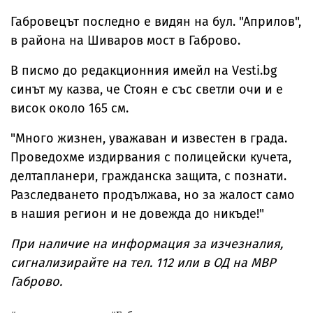
Габровецът последно е видян на бул. "Априлов",
в района на Шиваров мост в Габрово.
В писмо до редакционния имейл на Vesti.bg
синът му казва, че Стоян е със светли очи и е
висок около 165 см.
"Много жизнен, уважаван и известен в града.
Проведохме издирвания с полицейски кучета,
делтапланери, гражданска защита, с познати.
Разследването продължава, но за жалост само
в нашия регион и не довежда до никъде!"
При наличие на информация за изчезналия,
сигнализирайте на тел. 112 или в ОД на МВР
Габрово.