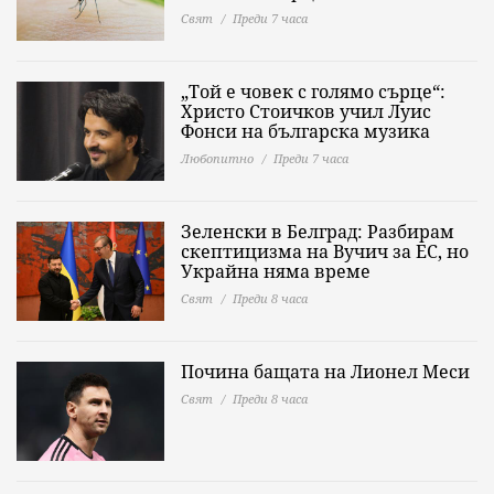
Свят
Преди 7 часа
„Той е човек с голямо сърце“:
Христо Стоичков учил Луис
Фонси на българска музика
Любопитно
Преди 7 часа
Зеленски в Белград: Разбирам
скептицизма на Вучич за ЕС, но
Украйна няма време
Свят
Преди 8 часа
Почина бащата на Лионел Меси
Свят
Преди 8 часа