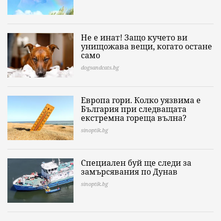
Не е инат! Защо кучето ви
унищожава вещи, когато остане
само
dogsandcats.bg
Европа гори. Колко уязвима е
България при следващата
екстремна гореща вълна?
sinoptik.bg
Специален буй ще следи за
замърсявания по Дунав
sinoptik.bg