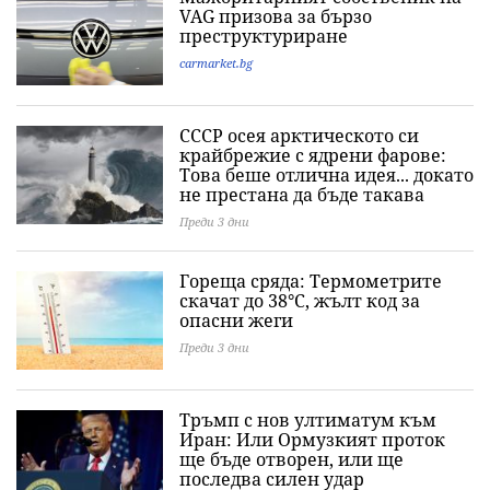
VAG призова за бързо
преструктуриране
carmarket.bg
СССР осея арктическото си
крайбрежие с ядрени фарове:
Това беше отлична идея... докато
не престана да бъде такава
Преди 3 дни
Гореща сряда: Термометрите
скачат до 38°C, жълт код за
опасни жеги
Преди 3 дни
Тръмп с нов ултиматум към
Иран: Или Ормузкият проток
ще бъде отворен, или ще
последва силен удар