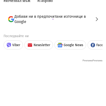
изчезнал мъж
Габрово
Добави ни в предпочитани източници в
Google
Последвайте ни
Viber
Newsletter
Google News
Faceb