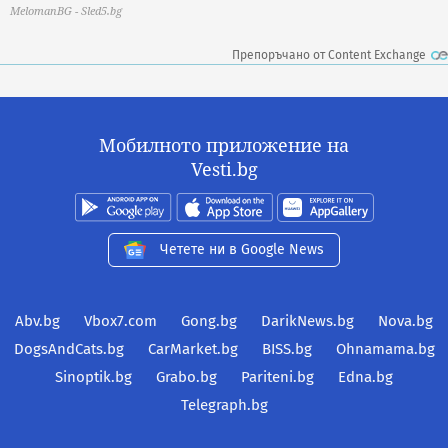
MelomanBG - Sled5.bg
Препоръчано от Content Exchange
Мобилното приложение на
Vesti.bg
Четете ни в Google News
Abv.bg
Vbox7.com
Gong.bg
DarikNews.bg
Nova.bg
DogsAndCats.bg
CarMarket.bg
BISS.bg
Ohnamama.bg
Sinoptik.bg
Grabo.bg
Pariteni.bg
Edna.bg
Telegraph.bg