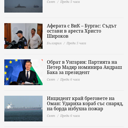
Свят
Преди 5 часа
Аферата с ВиК – Бургас: Съдът
остави в ареста Христо
Широков
България
Преди 5 часа
Обрат в Унгария: Партията на
Петер Мадяр номинира Андраш
Бака за президент
Свят
Преди 6 часа
Инцидент край бреговете на
Оман: Удариха кораб със снаряд,
на борда избухна пожар
Свят
Преди 6 часа