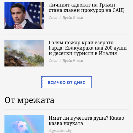
Личният адвокат на Тръмп
стана главен прокурор на САЩ
Свят
Преди 8 часа
Голям пожар край езерото
Гарда: Евакуираха над 200 души
и десетки туристи в Италия
Свят
Преди 9 часа
ВСИЧКО ОТ ДНЕС
От мрежата
Имат ли кучетата душа? Какво
казва науката
dogsandcats.bg