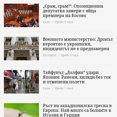
„Срам, срам!“: Опозиционна
депутатка замери с яйца
премиера на Косово
Свят
Преди 6 часа
Военното министерство: Дронът
вероятно е украински,
инцидентът не е преднамерен
България
Преди 6 часа
Тайфунът „Долфин“ удари
Япония: Ранени, хиляди без ток
и отменени полети
Свят
Преди 7 часа
Ръст на западнонилска треска в
Европа: Най-много са болните в
Италия и Гърция