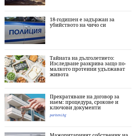
18-годишен е задържан за
убийството на чичо си
Тайната на дълголетието:
Изследване разкрива защо по-
малкото протеини удължават
живота
Прекратяване на договор за
наем: процедура, срокове и
ключови документи
pariteni.bg
Мажоритарният собственик на