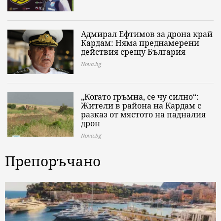
Адмирал Ефтимов за дрона край
Кардам: Няма преднамерени
действия срещу България
Nova.bg
„Когато гръмна, се чу силно“:
Жители в района на Кардам с
разказ от мястото на падналия
дрон
Nova.bg
Препоръчано