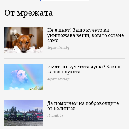
От мрежата
Не е инат! Защо кучето ви
унищожава вещи, когато остане
само
dogsandcats.bg
Имат ли кучетата душа? Какво
казва науката
dogsandcats.bg
Да помогнем на доброволците
от Велингад
sinoptik.bg