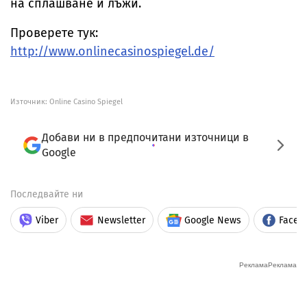
на сплашване и лъжи.
Проверете тук:
http://www.onlinecasinospiegel.de/
Източник:
Online Casino Spiegel
Добави ни в предпочитани източници в
Google
Последвайте ни
Viber
Newsletter
Google News
Faceb