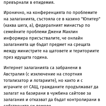
превърнали в епидемия.
Иронично, на конференцията по проблемите
на залаганията, състояла се в казино "Юпитер"
(каква шега, а), федералният министър по
семейните проблеми Джени Маклин
информира присъствалите, че онлайн
залаганията ще бъдат предмет на срещата
между министрите на щатовете и териториите
през идущата година.
Интернет залаганията са забранени в
Австралия (с изключение на спортния
тотализатор и лотариите), но както и с
играчите от САЩ, гражданите продължават да
залагат на базирани в чужбина сайтове за
залагания и отказват да бъдат контролирани в
собствените си домове.