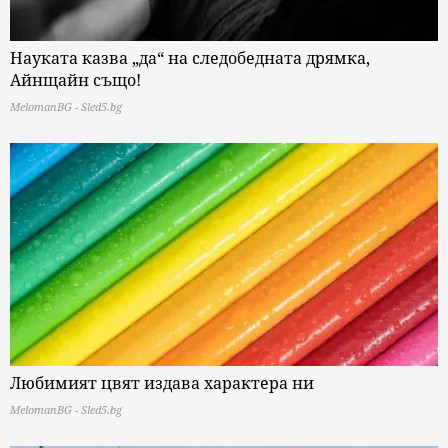
Науката казва „да“ на следобедната дрямка,
Айнщайн също!
MelomanBG - Sled5.bg
Любимият цвят издава характера ни
MelomanBG - Sled5.bg