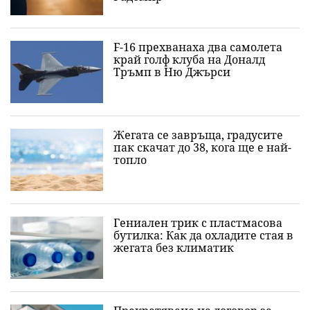
F-16 прехванаха два самолета
край голф клуба на Доналд
Тръмп в Ню Джърси
Жегата се завръща, градусите
пак скачат до 38, кога ще е най-
топло
Гениален трик с пластмасова
бутилка: Как да охладите стая в
жегата без климатик