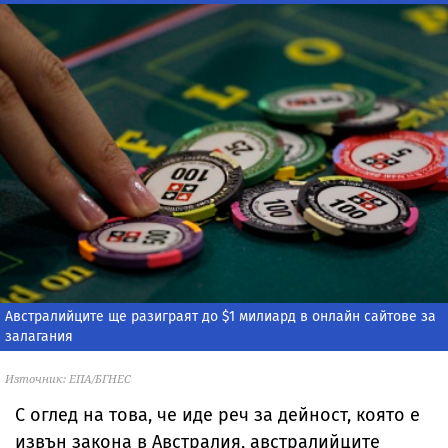
Австралийците ще разиграят до $1 милиард в онлайн сайтове за
залагания
Източник: ЕПА/БГНЕС
С оглед на това, че иде реч за дейност, която е
извън закона в Австралия, австралийците