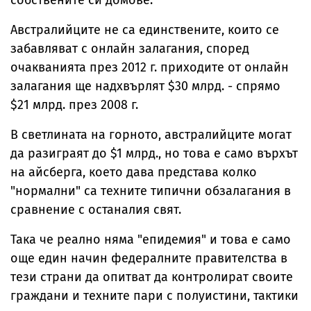
Австралийците не са единствените, които се
забавляват с онлайн залагания, според
очакванията през 2012 г. приходите от онлайн
залагания ще надхвърлят $30 млрд. - спрямо
$21 млрд. през 2008 г.
В светлината на горното, австралийците могат
да разиграят до $1 млрд., но това е само върхът
на айсберга, което дава представа колко
"нормални" са техните типични обзалагания в
сравнение с останалия свят.
Така че реално няма "епидемия" и това е само
още един начин федералните правителства в
тези страни да опитват да контролират своите
граждани и техните пари с полуистини, тактики