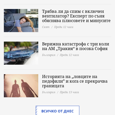
Трябва ли да спим с включен
вентилатор? Експерт по съня
обяснява плюсовете и минусите
Свят
Преди 12 часа
Верижна катастрофа с три коли
на АМ „Тракия“ в посока София
България
Преди 12 часа
Историята на „ловците на
педофили” и кога се прекрачва
границата
България
Преди 13 часа
ВСИЧКО ОТ ДНЕС