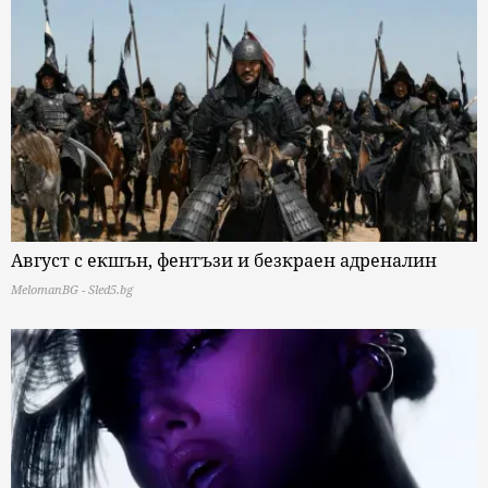
Август с екшън, фентъзи и безкраен адреналин
MelomanBG - Sled5.bg