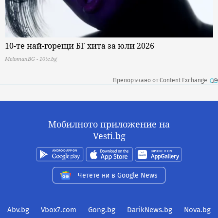
10-те най-горещи БГ хита за юли 2026
MelomanBG - 10te.bg
Препоръчано от Content Exchange
Мобилното приложение на
Vesti.bg
Четете ни в Google News
Abv.bg
Vbox7.com
Gong.bg
DarikNews.bg
Nova.bg