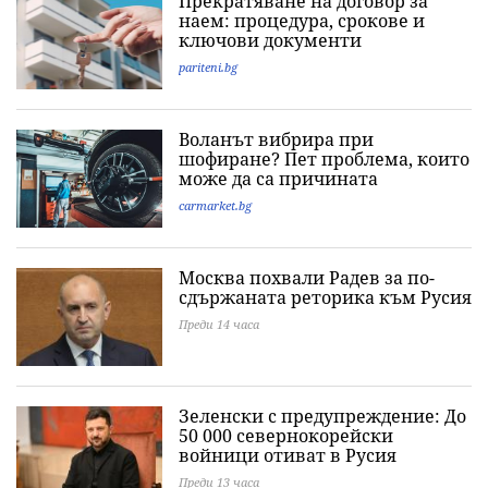
Прекратяване на договор за
наем: процедура, срокове и
ключови документи
pariteni.bg
Воланът вибрира при
шофиране? Пет проблема, които
може да са причината
carmarket.bg
Москва похвали Радев за по-
сдържаната реторика към Русия
Преди 14 часа
Зеленски с предупреждение: До
50 000 севернокорейски
войници отиват в Русия
Преди 13 часа