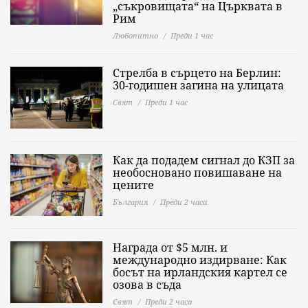
„съкровищата“ на Църквата в
Рим
Любопитно
Преди 1 час
Стрелба в сърцето на Берлин:
30-годишен загина на улицата
Свят
Преди 1 час
Как да подадем сигнал до КЗП за
необосновано повишаване на
цените
България
Преди 2 часа
Награда от $5 млн. и
международно издирване: Как
босът на ирландския картел се
озова в съда
Свят
Преди 2 часа