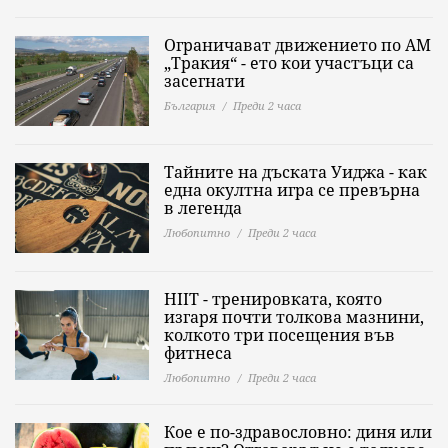
Ограничават движението по АМ
„Тракия“ - ето кои участъци са
засегнати
България
Преди 2 часа
Тайните на дъската Уиджа - как
една окултна игра се превърна
в легенда
Любопитно
Преди 2 часа
HIIT - тренировката, която
изгаря почти толкова мазнини,
колкото три посещения във
фитнеса
Любопитно
Преди 2 часа
Кое е по-здравословно: диня или