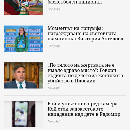
баскетболен национал
Gong.bg
Моментът на триумфа:
награждаване на световната
шампионка Виктория Ангелова
Gong.bg
„По тялото на жертвата не е
имало здраво място": Говори
съдията по делото за жестокото
убийство в Пловдив
Nova.bg
Бой и унижение пред камера:
Кой стои зад жестокото
нападение над дете в Радомир
Nova.bg