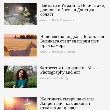
Войната в Украйна: Нови атаки,
дронове и боеве в Донецка
област
Свят
Преди 7 минути
Невероятна гледка: „Пегасът на
Великата степ“ за първи път
пред камера
Свят
Преди 25 минути
Фотосесия на открито - Alia -
Photography and Art
Оферта от Grabo.bg
Жестоката смърт на свети
Лаврентий - как дяконът
отказал да предаде