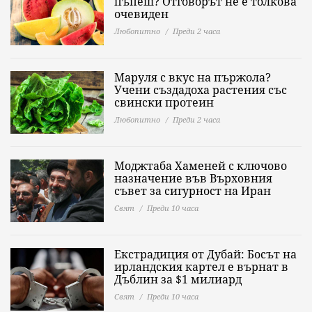
пъпеш? Отговорът не е толкова
очевиден
Любопитно
Преди 2 часа
Маруля с вкус на пържола?
Учени създадоха растения със
свински протеин
Любопитно
Преди 2 часа
Моджтаба Хаменей с ключово
назначение във Върховния
съвет за сигурност на Иран
Свят
Преди 10 часа
Екстрадиция от Дубай: Босът на
ирландския картел е върнат в
Дъблин за $1 милиард
Свят
Преди 10 часа