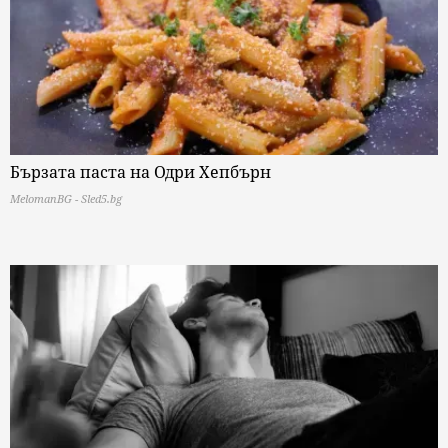
Бързата паста на Одри Хепбърн
MelomanBG - Sled5.bg