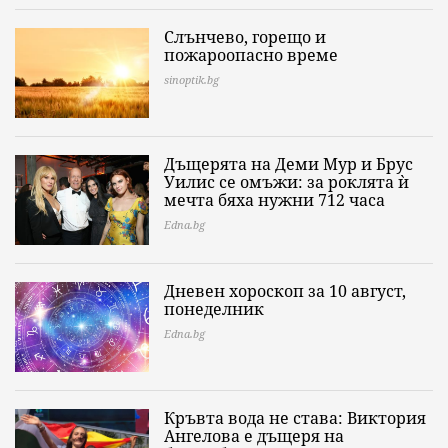
Слънчево, горещо и
пожароопасно време
sinoptik.bg
Дъщерята на Деми Мур и Брус
Уилис се омъжи: за роклята ѝ
мечта бяха нужни 712 часа
Edna.bg
Дневен хороскоп за 10 август,
понеделник
Edna.bg
Кръвта вода не става: Виктория
Ангелова е дъщеря на