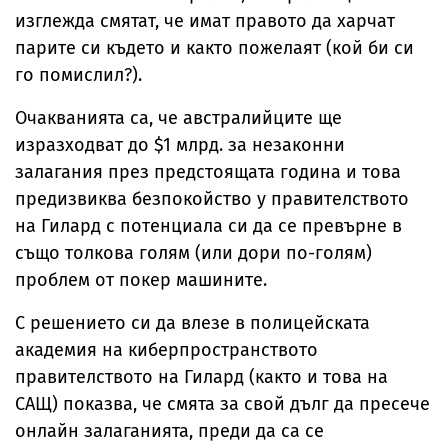
изглежда смятат, че имат правото да харчат
парите си където и както пожелаят (кой би си
го помислил?).
Очакванията са, че австралийците ще
изразходват до $1 млрд. за незаконни
залагания през предстоящата година и това
предизвиква безпокойство у правителството
на Гилард с потенциала си да се превърне в
също толкова голям (или дори по-голям)
проблем от покер машините.
С решението си да влезе в полицейската
академия на киберпространството
правителството на Гилард (както и това на
САЩ) показва, че смята за свой дълг да пресече
онлайн залаганията, преди да са се