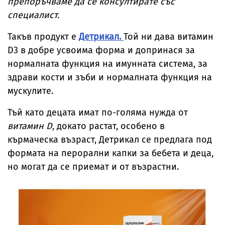
препоръчваме да се консултирате със
специалист.
Такъв продукт е
Детрикал.
Той ни дава витамин
D3 в добре усвоима форма и допринася за
нормалната функция на имунната система, за
здрави кости и зъби и нормалната функция на
мускулите.
Тъй като децата имат по-голяма нужда от
витамин D
, докато растат, особено в
кърмаческа възраст, Детрикал се предлага под
формата на перорални капки за бебета и деца,
но могат да се приемат и от възрастни.