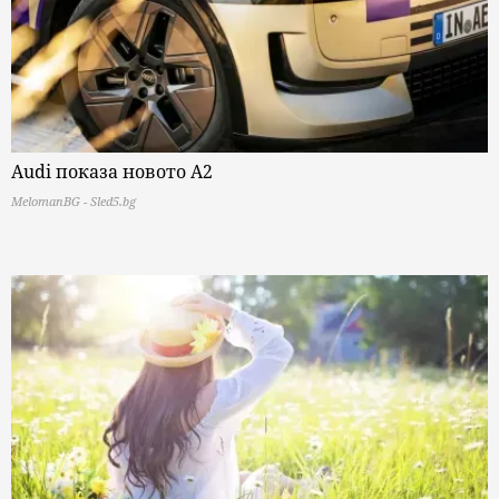
Audi показа новото A2
MelomanBG - Sled5.bg