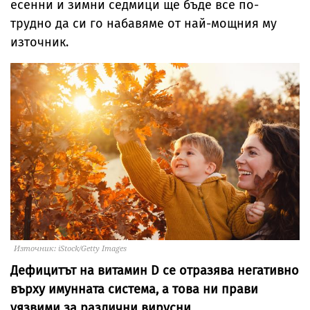
есенни и зимни седмици ще бъде все по-
трудно да си го набавяме от най-мощния му
източник.
Източник: iStock/Getty Images
Дефицитът на витамин D се отразява негативно
върху имунната система, а това ни прави
уязвими за различни вирусни