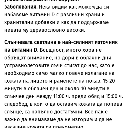
заболявания.
Нека видим как можем да си
набавяме витамин D с различни храни и
хранителни добавки и как да поддържаме
нивата му здравословно високи.
Слънчевата светлина е най-силният източник
на витамин D.
Всъщност, много хора не
обръщат внимание, но дори в облачни дни
ултравиолетовите лъчи стигат до нас, като е
необходимо само малко повече излагане на
кожата на лицето и раменете на показ. 15-20
минути в облачен ден и около 10 минути в
слънчев ден между 11:00 ч. преди обяд и 15:00 ч.
следобед, в които да оставим кожата да попива
слънце, са напълно достатъчни. Все пак е
важно да внимаваме да не изгорим и да не
изсушим кожата си прекомерно.