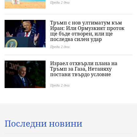
Преди 2 дни
Тръмп с нов ултиматум към
Иран: Или Ормузкият проток
ще бъде отворен, или ще
последва силен удар
Преди 2 дни
Израел отхвърли плана на
Тръмп за Газа, Нетаняху
постави твърдо условие
Преди 2 дни
Последни новини