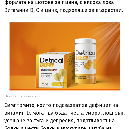
формата на шотове за пиене, с висока доза
Витамини D, C и цинк, подходящи за възрастни.
Източник: Детрикал
Симптомите, които подсказват за дефицит на
витамин D, могат да бъдат честа умора, лош сън,
усещане за тъга и депресия, податливост на
болки и чести болки в мускулите, загуба на