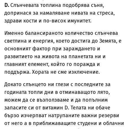
D.
Слънчевата топлина подобрява съня,
допринася за намаляване нивата на стреса,
здрави кости и по-висок имунитет.
Именно балансираното количество слънчева
светлина и енергия, което достига до Земята, е
основният фактор при зараждането и
развитието на живота на планетата ни и
главният елемент, който го поражда и
поддържа. Хората не сме изключение.
Докато слънцето ни глези с последните за
годината топли дни в отминаващото лято,
можем да се възползваме и да попълним
запасите си от витамин D. Телата ни обаче
бързо изчерпват натрупаните важни резерви
от него а в приближаващите студени и облачни