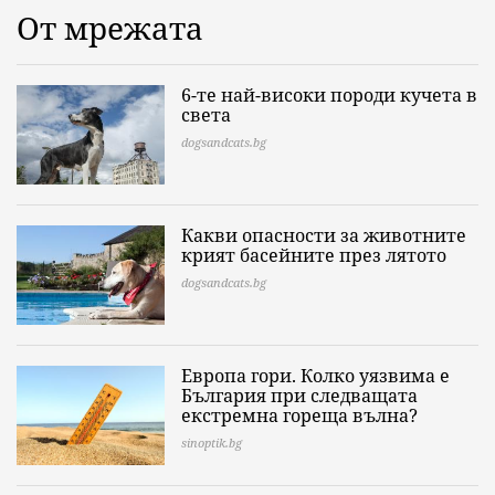
От мрежата
6-те най-високи породи кучета в
света
dogsandcats.bg
Какви опасности за животните
крият басейните през лятото
dogsandcats.bg
Европа гори. Колко уязвима е
България при следващата
екстремна гореща вълна?
sinoptik.bg