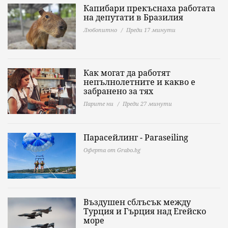
Капибари прекъснаха работата
на депутати в Бразилия
Любопитно
Преди 17 минути
Как могат да работят
непълнолетните и какво е
забранено за тях
Парите ни
Преди 27 минути
Парасейлинг - Paraseiling
Оферта от Grabo.bg
Въздушен сблъсък между
Турция и Гърция над Егейско
море