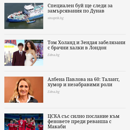
Специален буй ще следи за
замърсявания по Дунав
sinoptik.bg
Том Холанд и Зендая забелязани
с брачни халки в Лондон
Edna.bg
Албена Павлова на 60: Талант,
хумор и незабравими роли
Edna.bg
ЦСКА със силно послание към
феновете преди реванша с
Макаби