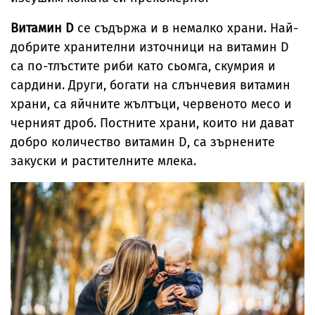
Витамин D
се съдържа и в немалко храни. Най-
добрите хранителни източници на витамин D
са по-тлъстите риби като сьомга, скумрия и
сардини. Други, богати на слънчевия витамин
храни, са яйчните жълтъци, червеното месо и
черният дроб. Постните храни, които ни дават
добро количество витамин D, са зърнените
закуски и растителните млека.