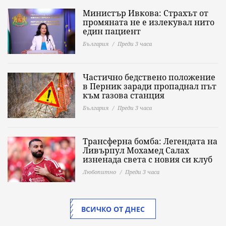
Министър Ивкова: Страхът от
промяната не е излекувал нито
един пациент
България
Преди 3 часа
Частично бедствено положение
в Перник заради пропаднал път
към газова станция
България
Преди 3 часа
Трансферна бомба: Легендата на
Ливърпул Мохамед Салах
изненада света с новия си клуб
Любопитно
Преди 3 часа
ВСИЧКО ОТ ДНЕС