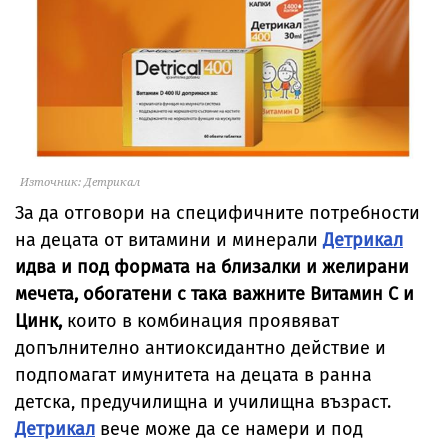
Източник: Детрикал
За да отговори на специфичните потребности
на децата от витамини и минерали
Детрикал
идва и под формата на близалки и желирани
мечета, обогатени с така важните Витамин С и
Цинк,
които в комбинация проявяват
допълнително антиоксидантно действие и
подпомагат имунитета на децата в ранна
детска, предучилищна и училищна възраст.
Детрикал
вече може да се намери и под