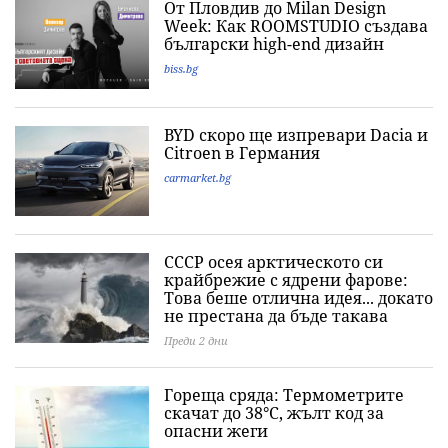
От Пловдив до Milan Design
Week: Как ROOMSTUDIO създава
български high-end дизайн
biss.bg
BYD скоро ще изпревари Dacia и
Citroеn в Германия
carmarket.bg
СССР осея арктическото си
крайбрежие с ядрени фарове:
Това беше отлична идея... докато
не престана да бъде такава
Преди 2 дни
Гореща сряда: Термометрите
скачат до 38°C, жълт код за
опасни жеги