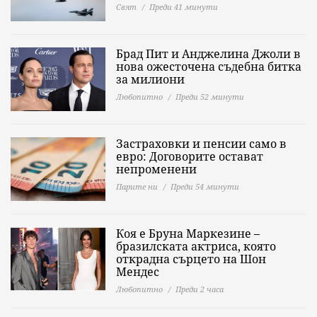
Свят
Преди 41 минути
Брад Пит и Анджелина Джоли в
нова ожесточена съдебна битка
за милиони
Любопитно
Преди 52 минути
Застраховки и пенсии само в
евро: Договорите остават
непроменени
Парите ни
Преди 54 минути
Коя е Бруна Маркезине –
бразилската актриса, която
открадна сърцето на Шон
Мендес
Любопитно
Преди 2 часа