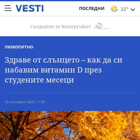
ПОСЛЕДНИ
32°
Създадено за Naturproduct
ЛЮБОПИТНО
Здраве от слънцето – как да си
набавим витамин D през
студените месеци
25 октомври 2024, 11:58