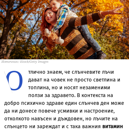
Източник: iStock/Getty Images
О
тлично знаем, че слънчевите лъчи
дават на човек не просто светлина и
топлина, но и носят незаменими
ползи за здравето. В контекста на
добро психично здраве един слънчев ден може
да ни донесе повече усмивки и настроение,
отколкото навъсен и дъждовен, но лъчите на
слънцето ни зареждат и с така важния
витамин