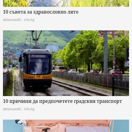
10 съвета за здравословно лято
MelomanBG - 10te.bg
10 причини да предпочетете градския транспорт
MelomanBG - 10te.bg