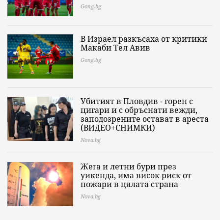
Gong.bg
В Израел разкъсаха от критики
Макаби Тел Авив
Gong.bg
Убитият в Пловдив - горен с
цигари и с обръснати вежди,
заподозрените остават в ареста
(ВИДЕО+СНИМКИ)
Nova.bg
Жега и летни бури през
уикенда, има висок риск от
пожари в цялата страна
Nova.bg