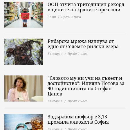
ООН отчита тригодишен рекорд
в цените на храните през юли
Свят
Преди 2 часа
Рибарска мрежа изплува от
едно от Седемте рилски езера
България
Преди 2 часа
"Словото му ни учи на съвест и
достойнство": Илияна Йотова за
90-годишнината на Стефан
Цанев
България
Преди 2 часа
Задържаха шофьор с 3,13
промила алкохол в София
България
Преди 2 часа