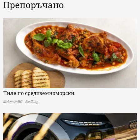
Препоръчано
Пиле по средиземноморски
MelomanBG - Sled5.bg