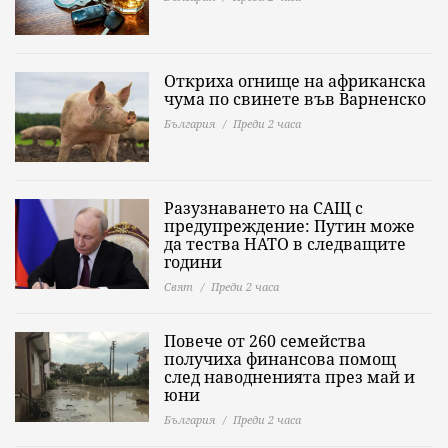
Откриха огнище на африканска
чума по свинете във Варненско
България
Преди 2 часа
Разузнаването на САЩ с
предупреждение: Путин може
да тества НАТО в следващите
години
Свят
Преди 2 часа
Повече от 260 семейства
получиха финансова помощ
след наводненията през май и
юни
България
Преди 2 часа