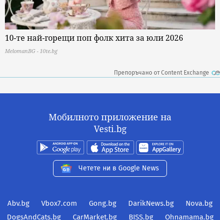
10-те най-горещи поп фолк хита за юли 2026
MelomanBG - 10te.bg
Препоръчано от Content Exchange
Мобилното приложение на
Vesti.bg
Четете ни в Google News
Abv.bg
Vbox7.com
Gong.bg
DarikNews.bg
Nova.bg
DogsAndCats.bg
CarMarket.bg
BISS.bg
Ohnamama.bg