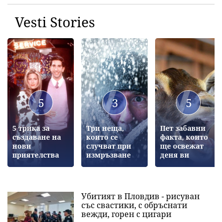
Vesti Stories
5
3
5
5 трика за
Три неща,
Пет забавни
създаване на
които се
факта, които
нови
случват при
ще освежат
приятелства
измръзване
деня ви
Убитият в Пловдив - рисуван
със свастики, с обръснати
вежди, горен с цигари