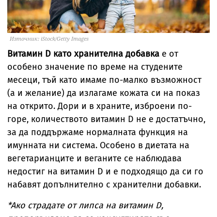
Източник: iStock/Getty Images
Витамин D като хранителна добавка
е от
особено значение по време на студените
месеци, тъй като имаме по-малко възможност
(а и желание) да излагаме кожата си на показ
на открито. Дори и в храните, изброени по-
горе, количеството витамин D не е достатъчно,
за да поддържаме нормалната функция на
имунната ни система. Особено в диетата на
вегетарианците и веганите се наблюдава
недостиг на витамин D и е подходящо да си го
набавят допълнително с хранителни добавки.
*Ако страдате от липса на витамин D,