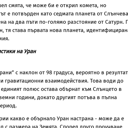
л смята, че може би е открил комета, но
ът е потвърден като седмата планета от Слънчева
на на два пъти по-голямо разстояние от Сатурн. 
н, тя става първата нова планета, идентифициран
омия.
истики на Уран
рани“ с наклон от 98 градуса, вероятно в резултат
и гравитационни взаимодействия. Това води до
 единият полюс остава обърнат към Слънцето в
земни години, докато другият потъва в пълна
период.
ии какво е обърнало Уран настрана - може да е
ид с размера на Земята. Според друго проучване,