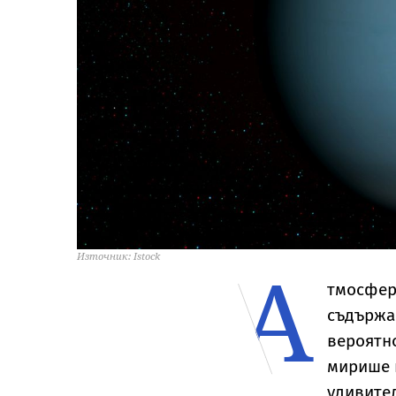
А
Източник: Istock
тмосфера
съдържа 
вероятно
мирише н
удивител