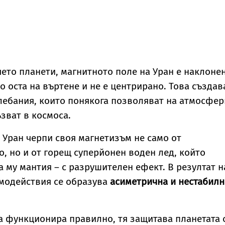
чето планети, магнитното поле на Уран е наклоне
о оста на въртене и не е центрирано. Това създав
лебания, които понякога позволяват на атмосфе
ъзват в космоса.
 Уран черпи своя магнетизъм не само от
о, но и от горещ суперйонен воден лед, който
а му мантия – с разрушителен ефект. В резултат н
имодействия се образува
асиметрична и нестабилн
 функционира правилно, тя защитава планетата 