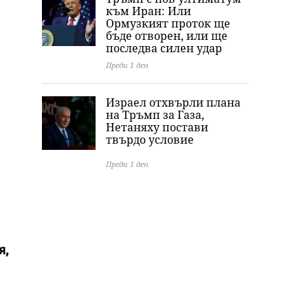
към Иран: Или
Ормузкият проток ще
бъде отворен, или ще
последва силен удар
Преди 1 ден
Израел отхвърли плана
на Тръмп за Газа,
Нетаняху постави
твърдо условие
Преди 1 ден
я,