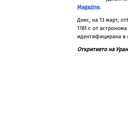
Magazine
.
Днес, на 13 март, о
1781 г. от астроном
идентифицирана в 
Откритието на Ура