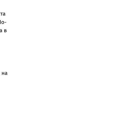
та
По-
а в
 на