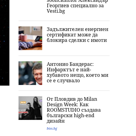
зоопсихолог Александър
Георгиев специално за
Vesti.bg
Задължителен енергиен
сертификат може да
блокира сделки с имоти
Антонио Бандерас:
Инфарктът е най-
хубавото нещо, което ми
се е случвало
От Пловдив до Milan
Design Week: Как
ROOMSTUDIO създава
български high-end
дизайн
biss.bg