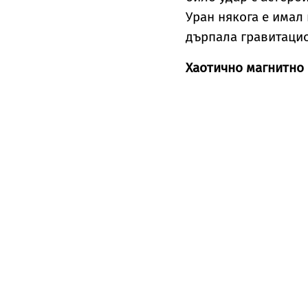
Уран някога е имал 
дърпала гравитацио
Хаотично магнитно