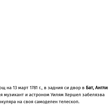
 на 13 март 1781 г., в задния си двор в
Бат, Англи
я музикант и астроном Уилям Хершел забелязва
окуляра на своя самоделен телескоп.