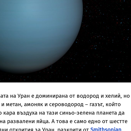
та на Уран е доминирана от водород и хелий, но
и метан, амоняк и сероводород – газът, който
 кара въздуха на тази синьо-зелена планета да
а развалени яйца. А това е само едно от шестте
ни открития за Уран, разкрити от
Smithsonian