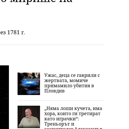
з 1781 г.
Ужас, деца се гаврили с
жертвата, момиче
примамило убития в
Пловдив
„Няма лоши кучета, има
хора, които ги третират
като играчки“:
Треньорът и