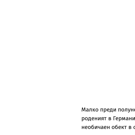
Малко преди полунощ
роденият в Германи
необичаен обект в 