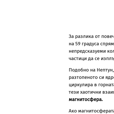
За разлика от пове
на 59 градуса спрям
непредсказуеми ко
частици да се изпл
Подобно на Нептун,
разтопеното си ядр
циркулира в горнат
тези хаотични вза
магнитосфера.
Ако магнитосферата