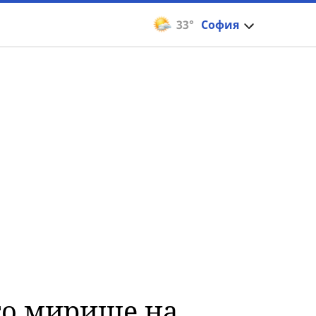
33°
София
ято мирише на