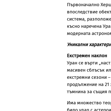
Първоначално Херше
впоследствие обект
система, разположе
късно наречена Ура
модерната астрон
Уникални характер
Екстремен наклон
Уран се върти „наст
масивен сблъсък ил
екстремни сезони –
продължение на 21 
тъмнина за същия 
Има множество теор
било удар с астеро