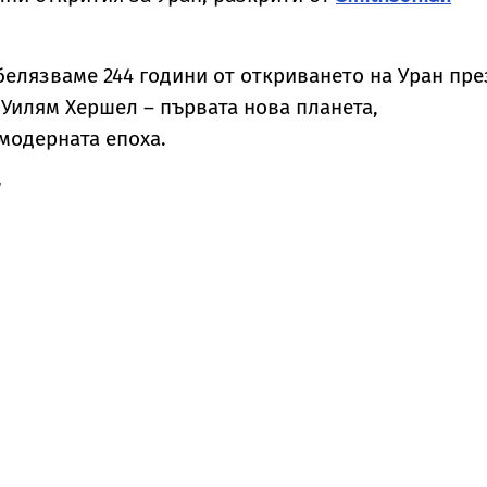
тбелязваме 244 години от откриването на Уран пре
а Уилям Хершел – първата нова планета,
модерната епоха.
н