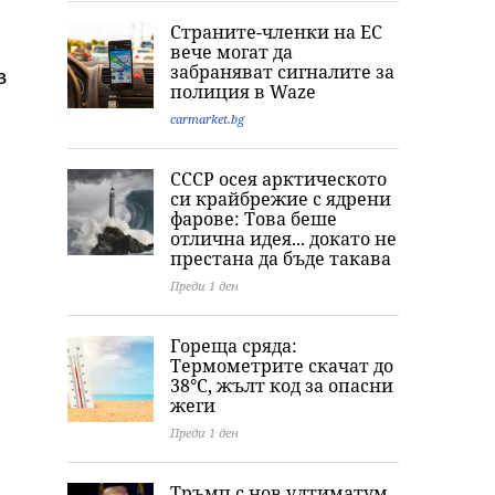
Страните-членки на ЕС
вече могат да
забраняват сигналите за
з
полиция в Waze
carmarket.bg
СССР осея арктическото
си крайбрежие с ядрени
фарове: Това беше
отлична идея... докато не
престана да бъде такава
Преди 1 ден
Гореща сряда:
Термометрите скачат до
38°C, жълт код за опасни
жеги
Преди 1 ден
Тръмп с нов ултиматум