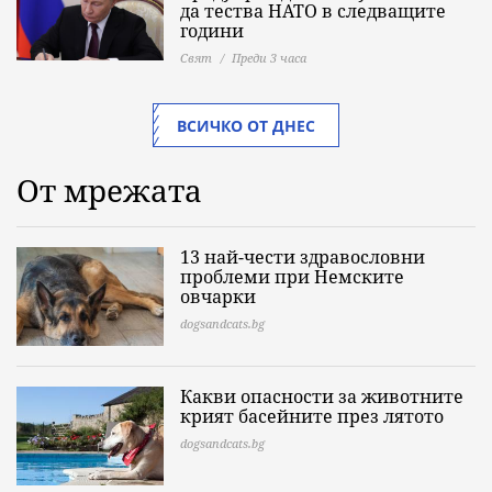
да тества НАТО в следващите
години
Свят
Преди 3 часа
ВСИЧКО ОТ ДНЕС
От мрежата
13 най-чести здравословни
проблеми при Немските
овчарки
dogsandcats.bg
Какви опасности за животните
крият басейните през лятото
dogsandcats.bg