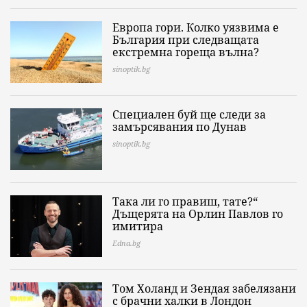
Европа гори. Колко уязвима е
България при следващата
екстремна гореща вълна?
sinoptik.bg
Специален буй ще следи за
замърсявания по Дунав
sinoptik.bg
Така ли го правиш, тате?“
Дъщерята на Орлин Павлов го
имитира
Edna.bg
Том Холанд и Зендая забелязани
с брачни халки в Лондон