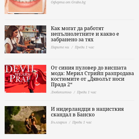
Оферта от Grabo.bg
Как могат да работят
непълнолетните и какво е
забранено за тях
Парите ни
Преди 1 час
От синия пуловер до висшата
мода: Мерил Стрийп разпродава
костюмите от „Дяволът носи
Прада 2“
Любопитно
Преди 1 час
И нидерландци в нацисткия
скандал в Банско
България
Преди 1 час