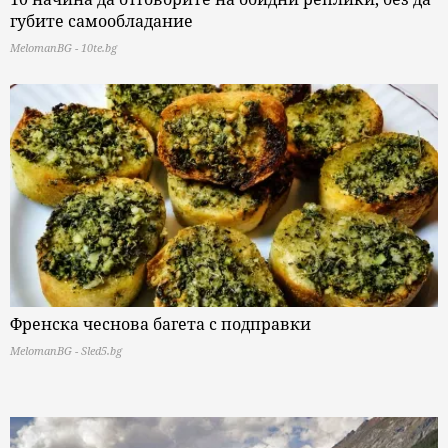
губите самообладание
MelomanBG - 10te.bg
Френска чеснова багета с подправки
MelomanBG - Sled5.bg