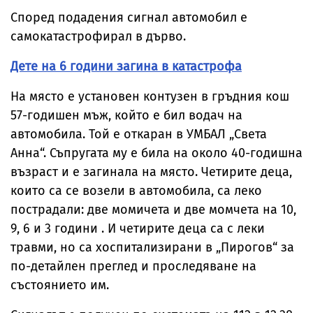
Според подадения сигнал автомобил е
самокатастрофирал в дърво.
Дете на 6 години загина в катастрофа
На място е установен контузен в гръдния кош
57-годишен мъж, който е бил водач на
автомобила. Той е откаран в УМБАЛ „Света
Анна“. Съпругата му е била на около 40-годишна
възраст и е загинала на място. Четирите деца,
които са се возели в автомобила, са леко
пострадали: две момичета и две момчета на 10,
9, 6 и 3 години . И четирите деца са с леки
травми, но са хоспитализирани в „Пирогов“ за
по-детайлен преглед и проследяване на
състоянието им.