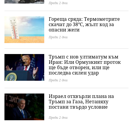
Преди 2 дни
Гореща сряда: Термометрите
скачат до 38°C, жълт код за
опасни жеги
Преди 2 дни
Тръмп с нов ултиматум към
Иран: Или Ормузкият проток
ще бъде отворен, или ще
последва силен удар
Преди 2 дни
Израел отхвърли плана на
Тръмп за Газа, Нетаняху
постави твърдо условие
Преди 2 дни