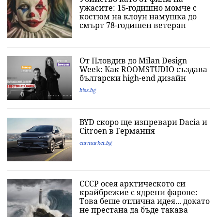
ужасите: 15-годишно момче с
костюм на клоун намушка до
смърт 78-годишен ветеран
От Пловдив до Milan Design
Week: Как ROOMSTUDIO създава
български high-end дизайн
biss.bg
BYD скоро ще изпревари Dacia и
Citroеn в Германия
carmarket.bg
СССР осея арктическото си
крайбрежие с ядрени фарове:
Това беше отлична идея... докато
не престана да бъде такава