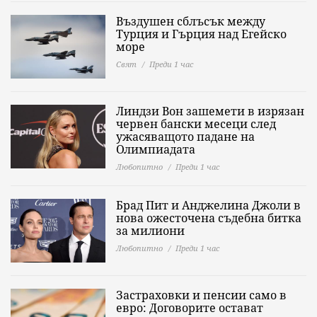
Въздушен сблъсък между
Турция и Гърция над Егейско
море
Свят
Преди 1 час
Линдзи Вон зашемети в изрязан
червен бански месеци след
ужасяващото падане на
Олимпиадата
Любопитно
Преди 1 час
Брад Пит и Анджелина Джоли в
нова ожесточена съдебна битка
за милиони
Любопитно
Преди 1 час
Застраховки и пенсии само в
евро: Договорите остават