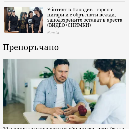
Убитият в Пловдив - горен с
цигари и с обръснати вежди,
заподозрените остават в ареста
(ВИДЕО+СНИМКИ)
Nova.bg
Препоръчано
10 начина да отговорите на обидни реплики, без да