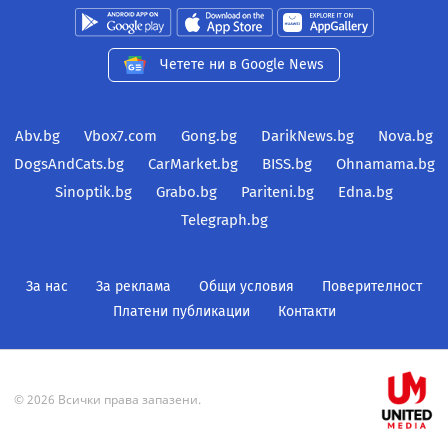
Четете ни в Google News
Abv.bg
Vbox7.com
Gong.bg
DarikNews.bg
Nova.bg
DogsAndCats.bg
CarMarket.bg
BISS.bg
Ohnamama.bg
Sinoptik.bg
Grabo.bg
Pariteni.bg
Edna.bg
Telegraph.bg
За нас
За реклама
Общи условия
Поверителност
Платени публикации
Контакти
© 2026 Всички права запазени.