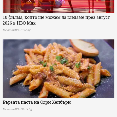
10 филма, които ще можем да гледаме през август
2026 в HBO Max
MelomanBG - 10te.bg
Бързата паста на Одри Хепбърн
MelomanBG - Sled5.bg