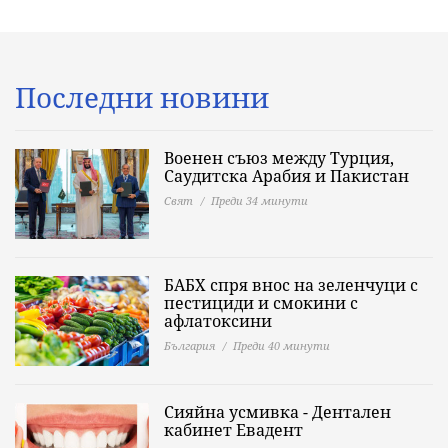
Последни новини
Военен съюз между Турция,
Саудитска Арабия и Пакистан
Свят
Преди 34 минути
БАБХ спря внос на зеленчуци с
пестициди и смокини с
афлатоксини
България
Преди 40 минути
Сияйна усмивка - Дентален
кабинет Евадент