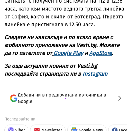
Сигналът е получен по системата на 112 в 12.38
часа, като към мястото веднага тръгва линейка
от София, както и екипи от Ботевград. Първата
линейка е пристигнала в 12.50 часа.
Следете ни навсякъде
и по всяко време с
мобилното приложение на Vesti.bg. Можете
да го изтеглите от
Google Play
и
AppStore
.
За още актуални новини от Vesti.bg
последвайте страницата ни в
Instagram
Добави ни в предпочитани източници в
Google
Последвайте ни
Viber
Newsletter
Google News
Faceb