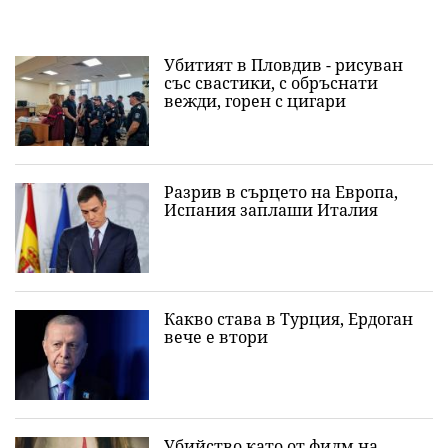
Убитият в Пловдив - рисуван
със свастики, с обръснати
вежди, горен с цигари
Разрив в сърцето на Европа,
Испания заплаши Италия
Какво става в Турция, Ердоган
вече е втори
Убийство като от филм на