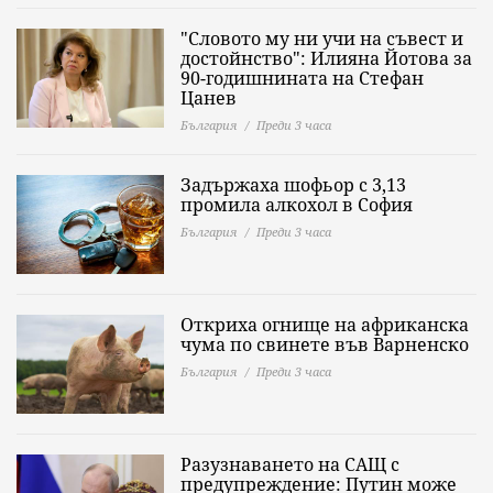
"Словото му ни учи на съвест и
достойнство": Илияна Йотова за
90-годишнината на Стефан
Цанев
България
Преди 3 часа
Задържаха шофьор с 3,13
промила алкохол в София
България
Преди 3 часа
Откриха огнище на африканска
чума по свинете във Варненско
България
Преди 3 часа
Разузнаването на САЩ с
предупреждение: Путин може