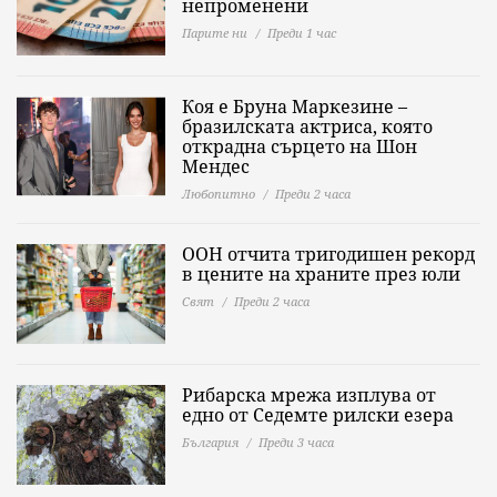
непроменени
Парите ни
Преди 1 час
Коя е Бруна Маркезине –
бразилската актриса, която
открадна сърцето на Шон
Мендес
Любопитно
Преди 2 часа
ООН отчита тригодишен рекорд
в цените на храните през юли
Свят
Преди 2 часа
Рибарска мрежа изплува от
едно от Седемте рилски езера
България
Преди 3 часа