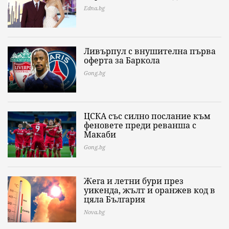
Edna.bg
Ливърпул с внушителна първа
оферта за Баркола
Gong.bg
ЦСКА със силно послание към
феновете преди реванша с
Макаби
Gong.bg
Жега и летни бури през
уикенда, жълт и оранжев код в
цяла България
Nova.bg