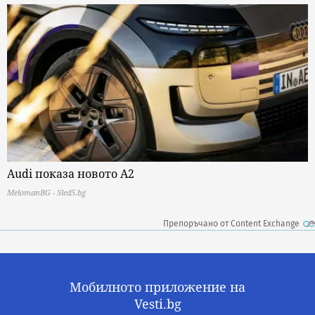
Audi показа новото A2
MelomanBG - Sled5.bg
Препоръчано от Content Exchange
Мобилното приложение на
Vesti.bg