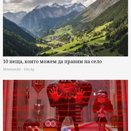
10 неща, които можем да правим на село
MelomanBG - 10te.bg