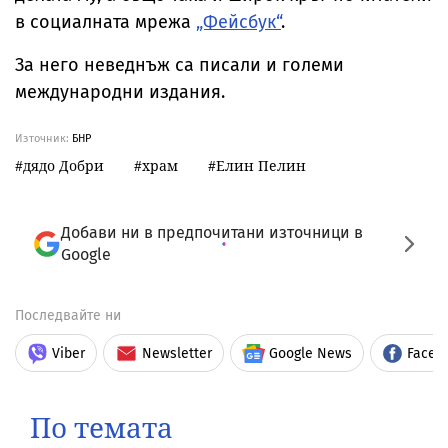
в социалната мрежа
„Фейсбук“
.
За него неведнъж са писали и големи
международни издания.
Източник:
БНР
дядо Добри
храм
Елин Пелин
Добави ни в предпочитани източници в
Google
Последвайте ни
Viber
Newsletter
Google News
Faceb
По темата