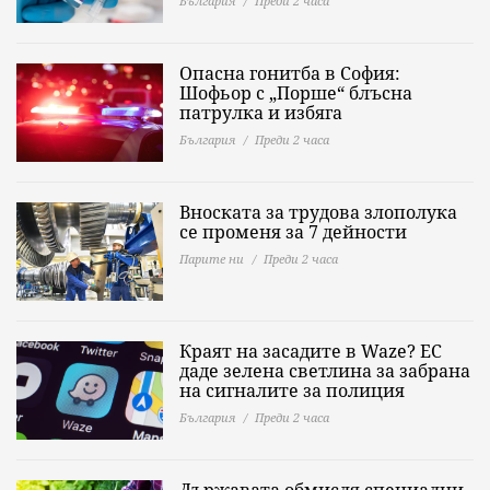
България
Преди 2 часа
Опасна гонитба в София:
Шофьор с „Порше“ блъсна
патрулка и избяга
България
Преди 2 часа
Вноската за трудова злополука
се променя за 7 дейности
Парите ни
Преди 2 часа
Краят на засадите в Waze? ЕС
даде зелена светлина за забрана
на сигналите за полиция
България
Преди 2 часа