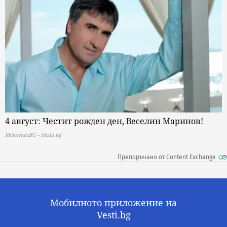
4 август: Честит рожден ден, Веселин Маринов!
MelomanBG - Sled5.bg
Препоръчано от Content Exchange
Мобилното приложение на
Vesti.bg