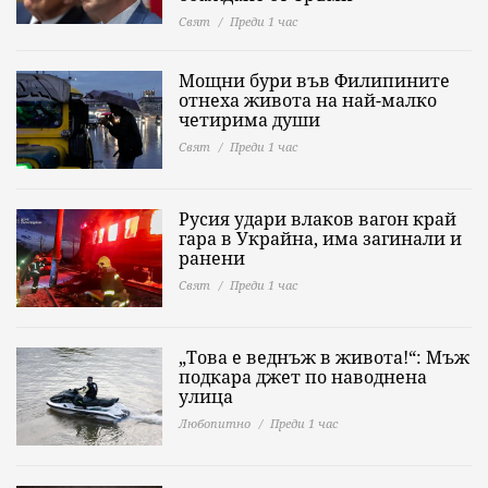
Свят
Преди 1 час
Мощни бури във Филипините
отнеха живота на най-малко
четирима души
Свят
Преди 1 час
Русия удари влаков вагон край
гара в Украйна, има загинали и
ранени
Свят
Преди 1 час
„Това е веднъж в живота!“: Мъж
подкара джет по наводнена
улица
Любопитно
Преди 1 час