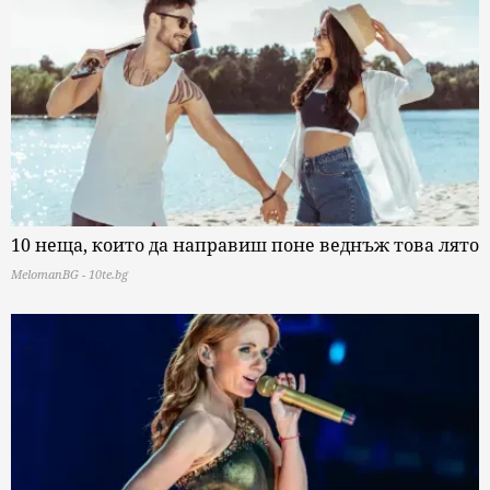
10 неща, които да направиш поне веднъж това лято
MelomanBG - 10te.bg