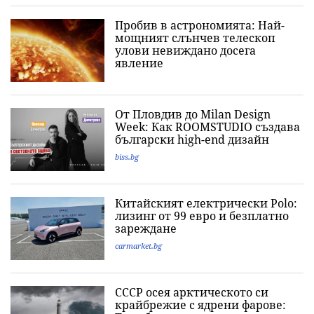
Пробив в астрономията: Най-
мощният слънчев телескоп
улови невиждано досега
явление
От Пловдив до Milan Design
Week: Как ROOMSTUDIO създава
български high-end дизайн
biss.bg
Китайският електрически Polo:
лизинг от 99 евро и безплатно
зареждане
carmarket.bg
СССР осея арктическото си
крайбрежие с ядрени фарове: