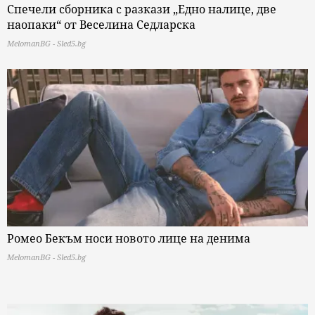
Спечели сборника с разкази „Едно налице, две
наопаки“ от Веселина Седларска
MelomanBG - Sled5.bg
Ромео Бекъм носи новото лице на денима
MelomanBG - Sled5.bg