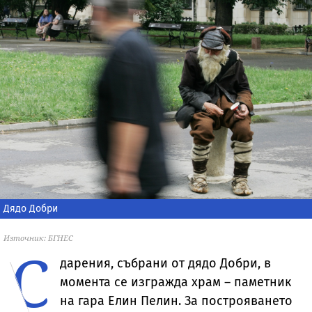
Дядо Добри
Източник: БГНЕС
С
дарения, събрани от дядо Добри, в
момента се изгражда храм – паметник
на гара Елин Пелин. За построяването