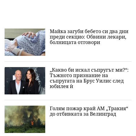
Майка загуби бебето си два дни
преди секцио: Обвини лекари,
болницата отговори
„Какво би искал съпругът ми?“:
Тъжното признание на
съпругата на Брус Уилис след
юбилея ѝ
Голям пожар край АМ „Тракия“
до отбивката за Велинград