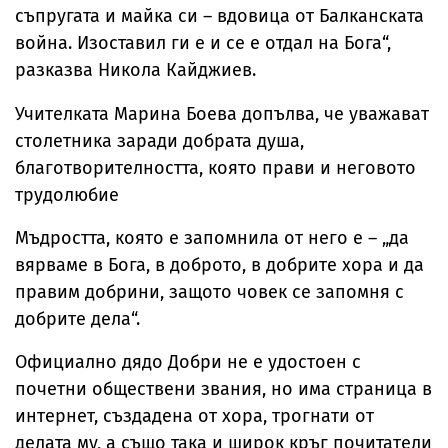
съпругата и майка си – вдовица от Балканската
война. Изоставил ги е и се е отдал на Бога“,
разказва Никола Кайджиев.
Учителката Марина Боева допълва, че уважават
столетника заради добрата душа,
благотворителността, която прави и неговото
трудолюбие
Мъдростта, която е запомнила от него е –
„
да
вярваме в Бога, в доброто, в добрите хора и да
правим добрини, защото човек се запомня с
добрите дела
“
.
Официално дядо Добри не е удостоен с
почетни обществени звания, но има страница в
интернет, създадена от хора, трогнати от
делата му, а също така и широк кръг почитатели