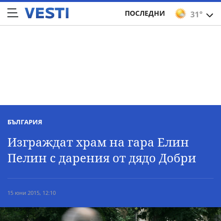
ПОСЛЕДНИ
31°
БЪЛГАРИЯ
Изграждат храм на гара Елин
Пелин с дарения от дядо Добри
15 юни 2015, 12:10