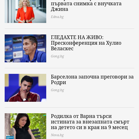
първата снимка с внучката
Джина
Edna.bg
ГЛЕДАХТЕ НА ЖИВО:
Пресконференция на Хулио
Веласкес
Gong.bg
Барселона започна преговори за
Родри
Gong.bg
Родилка от Варна търси
истината за внезапната смърт
на детето си в края на 9 месец
Nova.bg