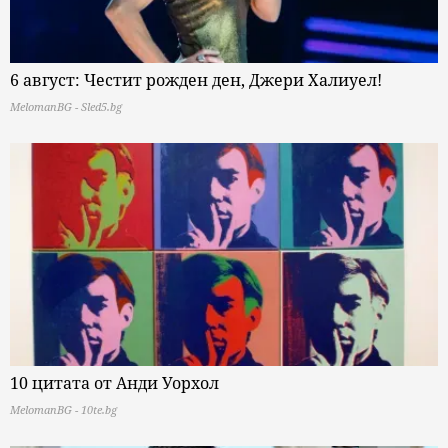
6 август: Честит рожден ден, Джери Халиуел!
MelomanBG - Sled5.bg
10 цитата от Анди Уорхол
MelomanBG - 10te.bg