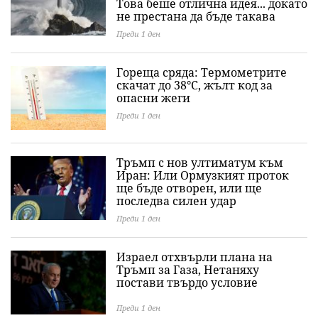
Това беше отлична идея... докато
не престана да бъде такава
Преди 1 ден
Гореща сряда: Термометрите
скачат до 38°C, жълт код за
опасни жеги
Преди 1 ден
Тръмп с нов ултиматум към
Иран: Или Ормузкият проток
ще бъде отворен, или ще
последва силен удар
Преди 1 ден
Израел отхвърли плана на
Тръмп за Газа, Нетаняху
постави твърдо условие
Преди 1 ден