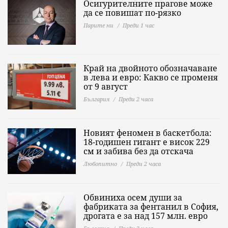
Осигурителните прагове може
да се повишат по-рязко
Парите ни
Преди 1 час
Край на двойното обозначаване
в лева и евро: Какво се променя
от 9 август
България
Преди 2 часа
Новият феномен в баскетбола:
18-годишен гигант е висок 229
см и забива без да отскача
Любопитно
Преди 2 часа
Обвиниха осем души за
фабриката за фентанил в София,
дрогата е за над 157 млн. евро