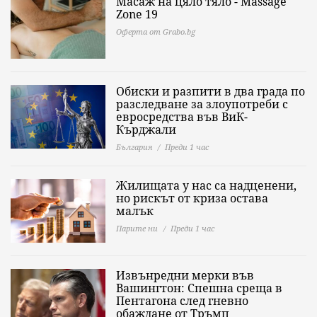
Масаж на цяло тяло - Massage
Zone 19
Оферта от Grabo.bg
Обиски и разпити в два града по
разследване за злоупотреби с
евросредства във ВиК-
Кърджали
България
Преди 1 час
Жилищата у нас са надценени,
но рискът от криза остава
малък
Парите ни
Преди 1 час
Извънредни мерки във
Вашингтон: Спешна среща в
Пентагона след гневно
обаждане от Тръмп