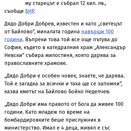
му старецът е събрал 12 хил. лв.,
съобщи
БНР
.
Дядо Добри Добрев, известен и като „светецът
от Байлово“, миналата година
навърши 100
години
. Въпреки това той все още пътува до
София, където в катедралния храм „Александър
Невски“ събира милостиня, която дарява за
православните храмове.
„Дядо Добри е особен човек, знаете, че дарява.
Той е загадка за всички и така ще се запомни“,
казва кметът на Байлово Бойко Неделчев.
„Дядо Добри има правото от Бога да живее 100
години. Като младеж по време на
бомбардировките беше прислужник в
министерство. Имал е 4 деца, живял е със