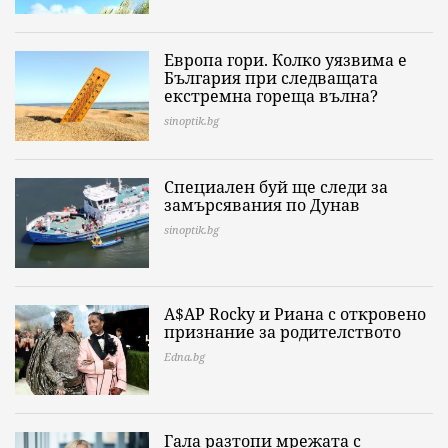
Европа гори. Колко уязвима е
България при следващата
екстремна гореща вълна?
sinoptik.bg
Специален буй ще следи за
замърсявания по Дунав
sinoptik.bg
A$AP Rocky и Риана с откровено
признание за родителството
Edna.bg
Гала разтопи мрежата с