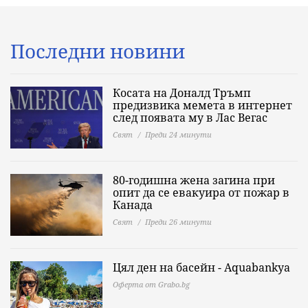
Последни новини
Косата на Доналд Тръмп
предизвика мемета в интернет
след появата му в Лас Вегас
Свят
Преди 24 минути
80-годишна жена загина при
опит да се евакуира от пожар в
Канада
Свят
Преди 26 минути
Цял ден на басейн - Aquabankya
Оферта от Grabo.bg