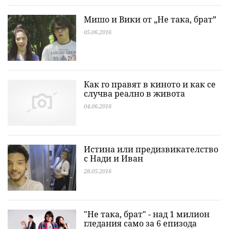
Мишо и Вики от „Не така, брат”
05.06.2016
Как го правят в киното и как се
случва реално в живота
04.06.2016
Истина или предизвикателство
с Нади и Иван
28.05.2016
"Не така, брат" - над 1 милион
гледания само за 6 епизода