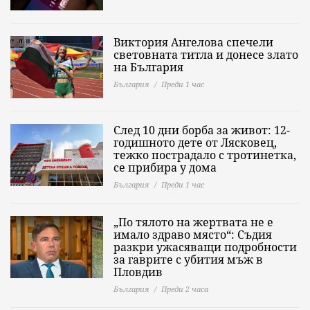
Виктория Ангелова спечели
световната титла и донесе злато
на България
България
Преди 1 час
След 10 дни борба за живот: 12-
годишното дете от Лясковец,
тежко пострадало с тротинетка,
се прибира у дома
България
Преди 1 час
„По тялото на жертвата не е
имало здраво място“: Съдия
разкри ужасяващи подробности
за гаврите с убития мъж в
Пловдив
България
Преди 2 часа