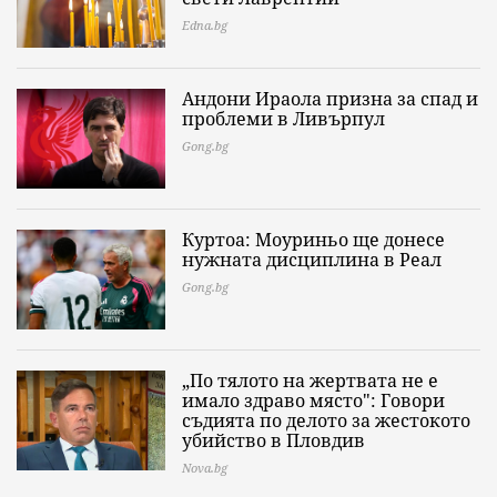
Edna.bg
Андони Ираола призна за спад и
проблеми в Ливърпул
Gong.bg
Куртоа: Моуриньо ще донесе
нужната дисциплина в Реал
Gong.bg
„По тялото на жертвата не е
имало здраво място": Говори
съдията по делото за жестокото
убийство в Пловдив
Nova.bg