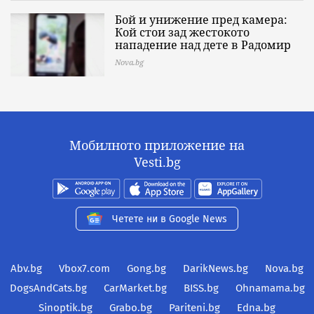
Бой и унижение пред камера:
Кой стои зад жестокото
нападение над дете в Радомир
Nova.bg
Мобилното приложение на
Vesti.bg
Четете ни в Google News
Abv.bg
Vbox7.com
Gong.bg
DarikNews.bg
Nova.bg
DogsAndCats.bg
CarMarket.bg
BISS.bg
Ohnamama.bg
Sinoptik.bg
Grabo.bg
Pariteni.bg
Edna.bg