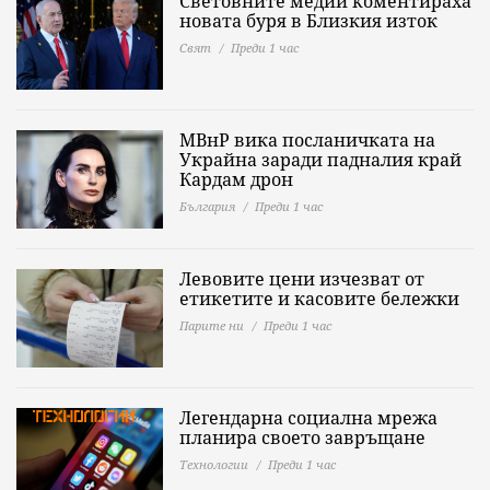
Световните медии коментираха
новата буря в Близкия изток
Свят
Преди 1 час
МВнР вика посланичката на
Украйна заради падналия край
Кардам дрон
България
Преди 1 час
Левовите цени изчезват от
етикетите и касовите бележки
Парите ни
Преди 1 час
Легендарна социална мрежа
планира своето завръщане
Технологии
Преди 1 час