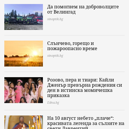
Да помогнем на доброволците
от Велингад
sinoptik.bg
Слънчево, горещо и
пожароопасно време
sinoptik.bg
Розово, пера и тиари: Кайли
Дженър превърна рождения си
ден в истинска момичешка
приказка
Edna.bg
На 10 август небето „плаче“:
красивата легенда за сълзите на
свети Лаврентий