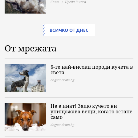
Свят
Преди 3 часа
ВСИЧКО ОТ ДНЕС
От мрежата
6-те най-високи породи кучета в
света
dogsandcats.bg
Не е инат! Защо кучето ви
унищожава вещи, когато остане
само
dogsandcats.bg