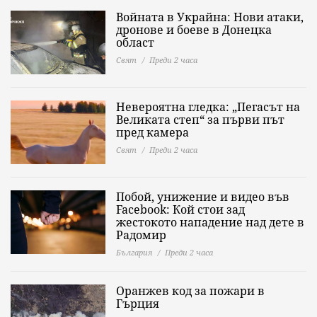
Войната в Украйна: Нови атаки,
дронове и боеве в Донецка
област
Свят
Преди 2 часа
Невероятна гледка: „Пегасът на
Великата степ“ за първи път
пред камера
Свят
Преди 2 часа
Побой, унижение и видео във
Facebook: Кой стои зад
жестокото нападение над дете в
Радомир
България
Преди 2 часа
Оранжев код за пожари в
Гърция