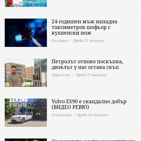
24-годишен мъж нападна
таксиметров шофьор с
кухненски нож
България
Преди 52 минути
Петролът отново поскъпва,
дизелът у нас остава скъп
Парите ни
Преди 57 минути
Volvo ES90 е скандално добър
(ВИДЕО РЕВЮ)
Технологии
Преди 58 минути