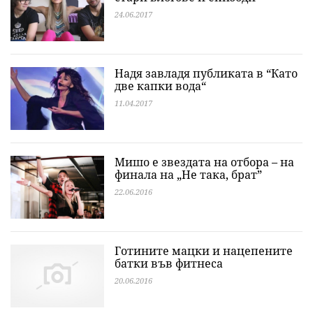
24.06.2017
Надя завладя публиката в “Като
две капки вода“
11.04.2017
Мишо е звездата на отбора – на
финала на „Не така, брат”
22.06.2016
Готините мацки и нацепените
батки във фитнеса
20.06.2016