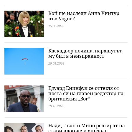
Кой ще наследи Анна Уинтур
във Vogue?
15.08.2025
Каскадьор почина, парашутът
му бил в неизправност
29.01.2024
Едуард Енинфул се оттегля от
поста си на главен редактор на
британския „Вог“
29.10.2023
Нади, Иван и Мино реагират на
стари влогове и епизоди