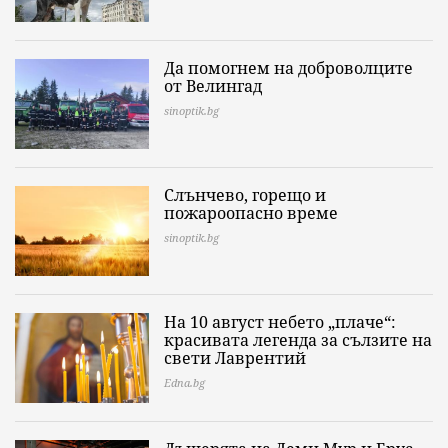
Да помогнем на доброволците
от Велингад
sinoptik.bg
Слънчево, горещо и
пожароопасно време
sinoptik.bg
На 10 август небето „плаче“:
красивата легенда за сълзите на
свети Лаврентий
Edna.bg