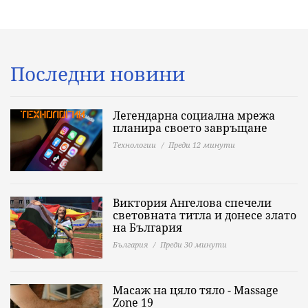
Последни новини
Легендарна социална мрежа
планира своето завръщане
Технологии
Преди 12 минути
Виктория Ангелова спечели
световната титла и донесе злато
на България
България
Преди 30 минути
Масаж на цяло тяло - Massage
Zone 19