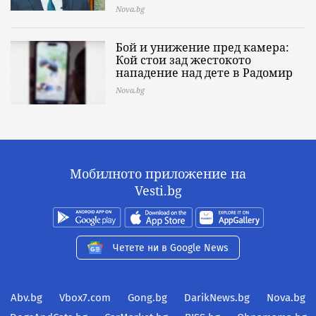
Nova.bg
Бой и унижение пред камера:
Кой стои зад жестокото
нападение над дете в Радомир
Nova.bg
Мобилното приложение на
Vesti.bg
Четете ни в Google News
Abv.bg
Vbox7.com
Gong.bg
DarikNews.bg
Nova.bg