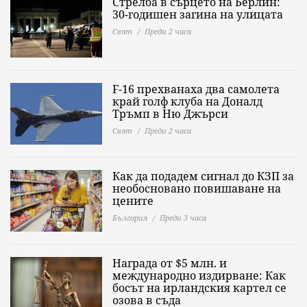
Стрелба в сърцето на Берлин:
30-годишен загина на улицата
Свят
Преди 2 часа
F-16 прехванаха два самолета
край голф клуба на Доналд
Тръмп в Ню Джърси
Свят
Преди 2 часа
Как да подадем сигнал до КЗП за
необосновано повишаване на
цените
България
Преди 3 часа
Награда от $5 млн. и
международно издирване: Как
босът на ирландския картел се
озова в съда