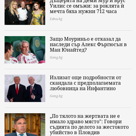
Дъщерята на Деми Мур и Брус
Уилис се омъжи: за роклята ѝ
мечта бяха нужни 712 часа
Edna.bg
Защо Моуриньо е отказал да
наследи сър Алекс Фъргюсън в
Ман Юнайтед?
Gong.bg
Излизат още подробности от
скандала с предполагаемата
любовница на Инфантино
Gong.bg
„По тялото на жертвата не е
имало здраво място": Говори
съдията по делото за жестокото
убийство в Пловдив