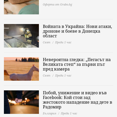
Оферта от Grabo.bg
Войната в Украйна: Нови атаки,
дронове и боеве в Донецка
област
Свят
Преди 1 час
Невероятна гледка: „Пегасът на
Великата степ“ за първи път
пред камера
Свят
Преди 1 час
Побой, унижение и видео във
Facebook: Кой стои зад
жестокото нападение над дете в
Радомир
България
Преди 1 час