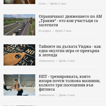
Свят
Преди 3 часа
Ограничават движението по АМ
„Тракия“ - ето кои участъци са
засегнати
България
Преди 3 часа
Тайните на дъската Уиджа - как
една окултна игра се превърна
в легенда
Любопитно
Преди 3 часа
HIIT - тренировката, която
изгаря почти толкова мазнини,
колкото три посещения във
фитнеса
Любопитно
Преди 3 часа