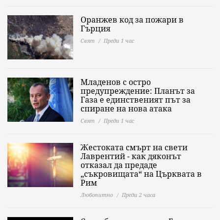
Оранжев код за пожари в
Гърция
Свят
Преди 1 час
Младенов с остро
предупреждение: Планът за
Газа е единственият път за
спиране на нова атака
Свят
Преди 1 час
Жестоката смърт на свети
Лаврентий - как дяконът
отказал да предаде
„съкровищата“ на Църквата в
Рим
Любопитно
Преди 2 часа