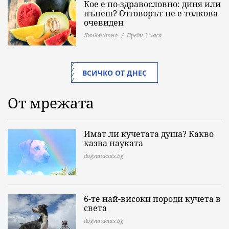
Кое е по-здравословно: диня или
пъпеш? Отговорът не е толкова
очевиден
Любопитно
Преди 3 часа
ВСИЧКО ОТ ДНЕС
От мрежата
Имат ли кучетата душа? Какво
казва науката
dogsandcats.bg
6-те най-високи породи кучета в
света
dogsandcats.bg