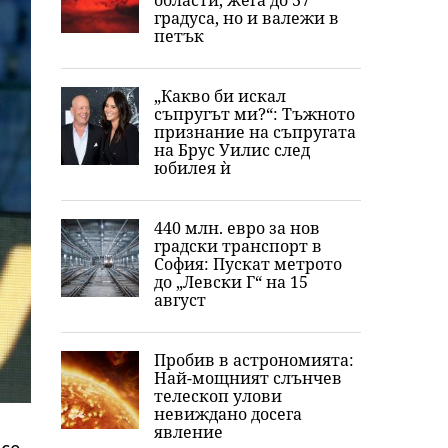
области, жега до 37
градуса, но и валежи в
петък
„Какво би искал
съпругът ми?“: Тъжното
признание на съпругата
на Брус Уилис след
юбилея ѝ
440 млн. евро за нов
градски транспорт в
София: Пускат метрото
до „Левски Г“ на 15
август
Пробив в астрономията:
Най-мощният слънчев
телескоп улови
невиждано досега
явление