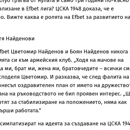
клуб тръгва от нулата и само три години по-късно
влизане в Efbet лига? ЦСКА 1948 доказа, че е
. Вижте каква е ролята на Efbet за развитието н
тя Найденови
fbet Цветомир Найденов и Боян Найденов никога 
ията си към армейския клуб. „Ходя на мачове на
а ми, брат ми, жена ми, братовчедите – всички см
споделя Цветомир. И разказва, че след фалита на
 внесъл оздравителен план от името на дружество
рана на ръководството не бил проявен интерес. „
ботят за стабилизиране на положението, няма как
ърши работата.“
симпатизират на идеята за създаване на ЦСКА 19