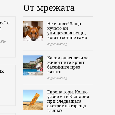
От мрежата
я“ с
Не е инат! Защо
г
кучето ви
унищожава вещи,
когато остане само
ЕРБ-
dogsandcats.bg
Какви опасности за
животните крият
басейните през
ия
лятото
dogsandcats.bg
Европа гори. Колко
уязвима е България
при следващата
екстремна гореща
вълна?