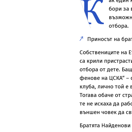
К
ак един 
бори за 
възможно
отбора.
Приносът на бра
Собствениците на E
са крили пристраст
отбора от дете. Бащ
фенове на ЦСКА“ – 
клуба, лично той е
Тогава обаче от ст
те не искаха да ра
външен човек да св
Братята Найденови 