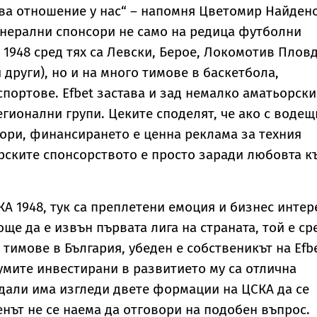
ва отношение у нас“ – напомня Цветомир Найден
генерални спонсори не само на редица футболни
 1948 сред тях са Левски, Берое, Локомотив Плов
други), но и на много тимове в баскетбола,
спортове. Efbet застава и зад немалко аматьорски
егионални групи. Цеките споделят, че ако с водещ
ори, финансирането е ценна реклама за техния
орските спонсорството е просто заради любовта к
А 1948, тук са преплетени емоция и бизнес интер
ще да е извън първата лига на страната, той е ср
тимове в България, убеден е собственикът на Efbe
сумите инвестирани в развитието му са отлична
А дали има изгледи двете формации на ЦСКА да се
нът не се наема да отговори на подобен въпрос.