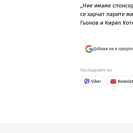
„Ние имаме спонсор
се харчат парите м
Гьонов и Кирил Коте
Добави ни в предпо
Последвайте ни
Viber
Newslet