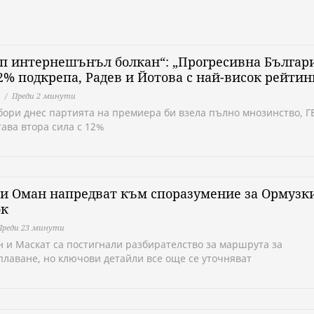
п интернешънъл болкан“: „Прогресивна Българи
2% подкрепа, Радев и Йотова с най-висок рейтин
Преди 2 минути
бори днес партията на премиера би взела пълно мнозинство, Г
тава втора сила с 12%
и Оман напредват към споразумение за Ормузк
ок
Преди 23 минути
н и Маскат са постигнали разбирателство за маршрута за
плаване, но ключови детайли все още се уточняват