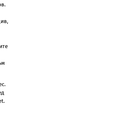
ов.
див,
ите
ъм
ес.
ед
t.