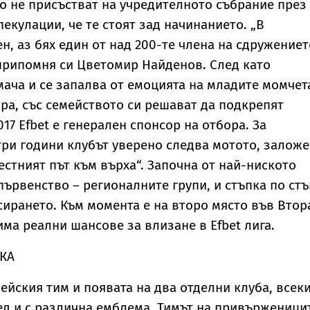
но не присъстват на учредителното събрание през
спекулации, че те стоят зад начинанието. „В
н, аз бях един от над 200-те члена на сдружениет
 припомня си Цветомир Найденов. След като
ача и се запалва от емоцията на младите момчет
ора, със семейството си решават да подкрепят
017 Efbet е генерален спонсор на отбора. За
ри години клубът уверено следва мотото, залож
естният път към върха“. Започна от най-ниското
първенство – регионалните групи, и стъпка по ст
сирането. Към момента е на второ място във Втор
има реални шансове за влизане в Efbet лига.
СКА
ейския тим и появата на два отделни клуба, всеки
д и с различна емблема. Тимът на привърженици