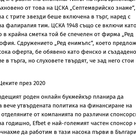
ъхновено от това на ЦСКА „Септемврийско знаме“,
а с трите звезди беше включена в търг, наред с
а фалиралия тим. ЦСКА 1948 също се включи кат
о в крайна сметка той бе спечелен от фирма „Ред
офия. Сдружението „Ред енимълс“, което предло
ока оферта, бе обявено като фенско и създаден
е в търга, но слуховете твърдят, че зад него стои
Цеките през 2020
водещият роден онлайн букмейкър планира да
 вече утвърдената политика на финансиране на
С отделяните от компанията по различни спонсорс
а годишно, Efbet е най-големият частен спонсор 
очнахме да работим в тази насока първи в Българи