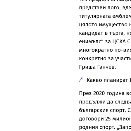
представи лого, вд
титулярната емблем
цялото имущество н
кандидат в търга, н
енимълс“ за ЦСКА С
многократно по-вис
конкретно за участи
Гриша Ганчев.
Какво планират 
През 2020 година 
продължи да следва
българския спорт. 
договори 25 милион
родния спорт. „Зап