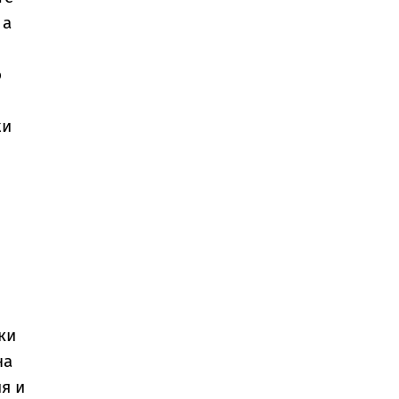
 а
о
жи
о
ки
на
я и