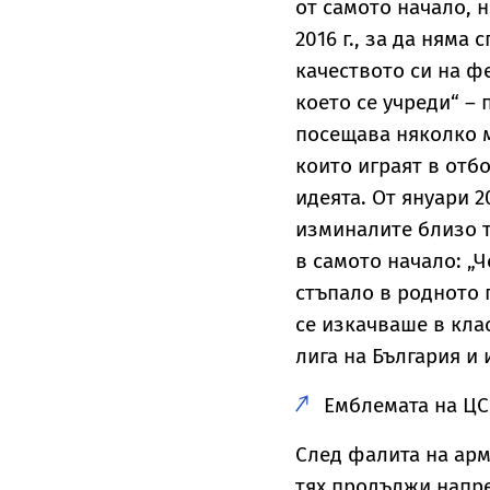
от самото начало, 
2016 г., за да няма 
качеството си на фе
което се учреди“ –
посещава няколко м
които играят в отб
идеята. От януари 2
изминалите близо т
в самото начало: „Ч
стъпало в родното 
се изкачваше в кла
лига на България и 
Емблемата на Ц
След фалита на арм
тях продължи напре