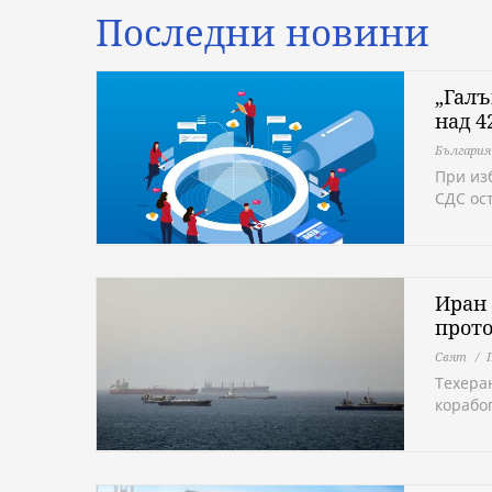
Последни новини
„Галъ
над 4
България
При из
СДС ос
Иран 
прот
Свят
Техера
корабо