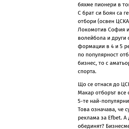
бяхме пионери в то
С брат си Боян са 
отбори (освен ЦСКА
Локомотив София и 
волейбола и други 
формации в 4 и 5 р
по популярност отб
бизнес, то с амать
спорта.
Що се отнася до ЦСК
Макар отборът все о
5-те най-популярни 
Това означава, че 
реклама за Efbet. 
обединят? Бизнесме