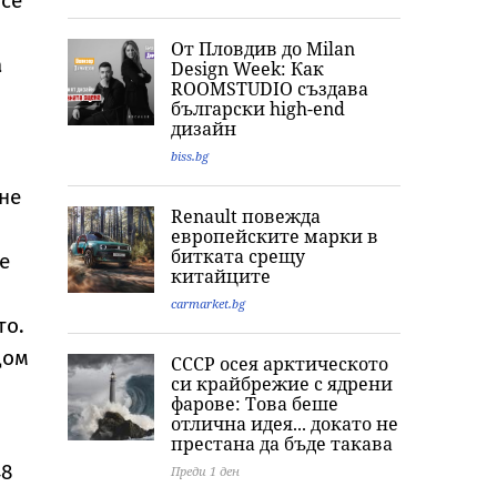
 се
От Пловдив до Milan
а
Design Week: Как
ROOMSTUDIO създава
български high-end
дизайн
biss.bg
не
Renault повежда
европейските марки в
битката срещу
е
китайците
carmarket.bg
то.
Щом
СССР осея арктическото
си крайбрежие с ядрени
фарове: Това беше
отлична идея... докато не
престана да бъде такава
48
Преди 1 ден