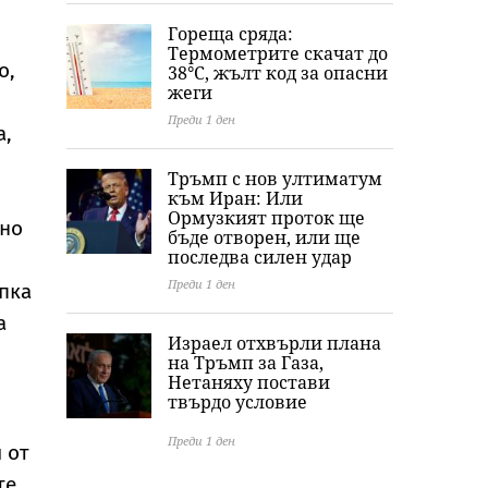
Гореща сряда:
Термометрите скачат до
о,
38°C, жълт код за опасни
жеги
Преди 1 ден
а,
Тръмп с нов ултиматум
към Иран: Или
Ормузкият проток ще
ено
бъде отворен, или ще
последва силен удар
Преди 1 ден
ъпка
а
Израел отхвърли плана
на Тръмп за Газа,
Нетаняху постави
твърдо условие
Преди 1 ден
 от
те