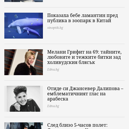
Показаха бебе ламантин пред
публика в зоопарк в Китай
sinoptik.bg
Мелани Грифит на 69: тайните,
любовите и тежките битки зад
холивудския блясък
Edna.bg
Отиде си Джансевер Далипова –
емблематичният глас на
арабеска
Edna.bg
След близо 5-часов полет: