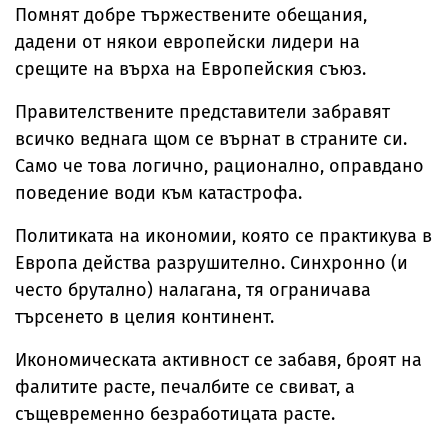
Помнят добре тържествените обещания,
дадени от някои европейски лидери на
срещите на върха на Европейския съюз.
Правителствените представители забравят
всичко веднага щом се върнат в страните си.
Само че това логично, рационално, оправдано
поведение води към катастрофа.
Политиката на икономии, която се практикува в
Европа действа разрушително. Синхронно (и
често брутално) налагана, тя ограничава
търсенето в целия континент.
Икономическата активност се забавя, броят на
фалитите расте, печалбите се свиват, а
същевременно безработицата расте.