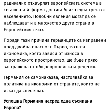
радикално отхвърлят европейската система в
сегашната й форма достига близо една трета от
населението. Подобни явления могат да се
наблюдават и в множество други страни в
Европейския съюз.
Поради тази причина германците са изправени
пред двойна опасност. Първо, тяхната
икономика, която зависи от износа в
европейското пространство, ще бъде пряко
застрашена от общоевропейската рецесия.
Германия се самонаказва, настоявайки за
политика на икономии от страните, които не
искат да спестяват.
Успешна Германия насред една съсипана
Европа?