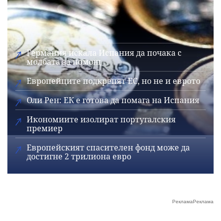
Германия искала Испания да почака с
молбата за помощ
Европейците подкрепят ЕС, но не и еврото
Оли Рен: ЕК е готова да помага на Испания
Икономиите изолират португалския
премиер
Европейският спасителен фонд може да
достигне 2 трилиона евро