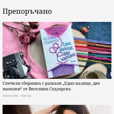
Препоръчано
Спечели сборника с разкази „Едно налице, две
наопаки“ от Веселина Седларска
MelomanBG - Sled5.bg