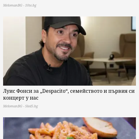
MelomanBG - 10te.bg
Луис Фонси за „Despacito“, семейството и първия си
концерт у нас
MelomanBG - Sled5.bg