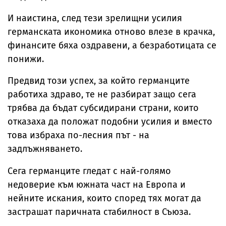
И наистина, след тези зрелищни усилия
германската икономика отново влезе в крачка,
финансите бяха оздравени, а безработицата се
понижи.
Предвид този успех, за който германците
работиха здраво, те не разбират защо сега
трябва да бъдат субсидирани страни, които
отказаха да положат подобни усилия и вместо
това избраха по-лесния път - на
задлъжняването.
Сега германците гледат с най-голямо
недоверие към южната част на Европа и
нейните искания, които според тях могат да
застрашат паричната стабилност в Съюза.