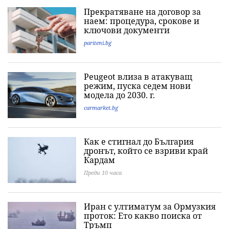
Прекратяване на договор за
наем: процедура, срокове и
ключови документи
pariteni.bg
Peugeot влиза в атакуващ
режим, пуска седем нови
модела до 2030. г.
carmarket.bg
Как е стигнал до България
дронът, който се взриви край
Кардам
Преди 10 часа
Иран с ултиматум за Ормузкия
проток: Ето какво поиска от
Тръмп