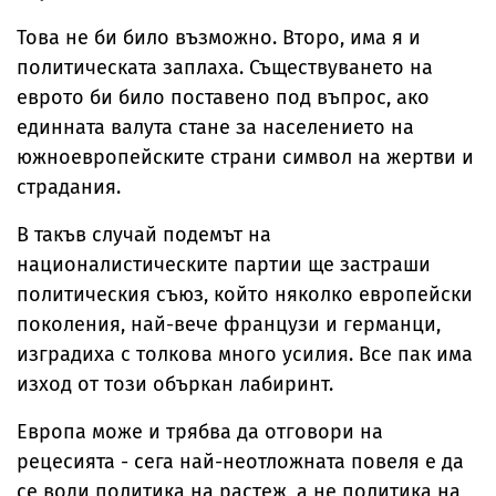
Това не би било възможно. Второ, има я и
политическата заплаха. Съществуването на
еврото би било поставено под въпрос, ако
единната валута стане за населението на
южноевропейските страни символ на жертви и
страдания.
В такъв случай подемът на
националистическите партии ще застраши
политическия съюз, който няколко европейски
поколения, най-вече французи и германци,
изградиха с толкова много усилия. Все пак има
изход от този объркан лабиринт.
Европа може и трябва да отговори на
рецесията - сега най-неотложната повеля е да
се води политика на растеж, а не политика на