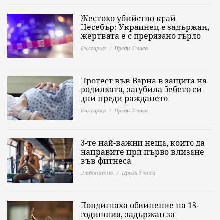
Жестоко убийство край
Несебър: Украинец е задържан,
жертвата е с прерязано гърло
България
Преди 5 часа
Протест във Варна в защита на
родилката, загубила бебето си
дни преди раждането
България
Преди 5 часа
3-те най-важни неща, които да
направите при първо влизане
във фитнеса
Любопитно
Преди 5 часа
Повдигнаха обвинение на 18-
годишния, задържан за