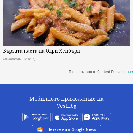
Бързата паста на Одри Хепбърн
MelomanBG - Sled5.bg
Препоръчано от Content Exchange
Мобилното приложение на
Vesti.bg
Четете ни в Google News