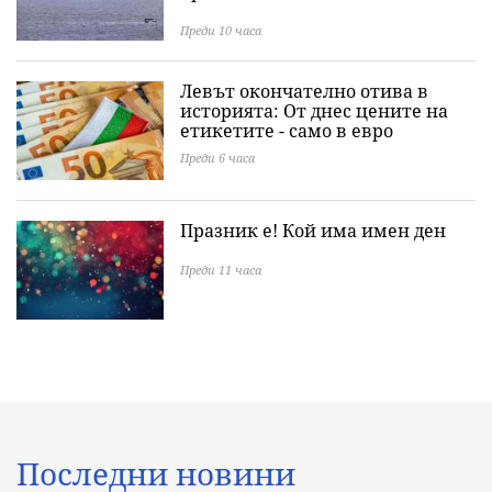
Преди 10 часа
Левът окончателно отива в
историята: Oт днес цените на
етикетите - само в евро
Преди 6 часа
Празник е! Кой има имен ден
Преди 11 часа
Последни новини