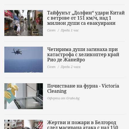
Тайфунът „Долфин“ удари Китай
с ветрове от 151 км/ч, над 1
милион души са евакуирани
Свят
Преди 1 час
Четирима души загинаха при
катастрофа с хеликоптер край
Рио де Жанейро
Свят
Преди 2 часа
Почистване на фурна - Victoria
Cleaning
Оферта от Grabo.bg
Жертви и пожари в Белгород
след масирана атака с над 150