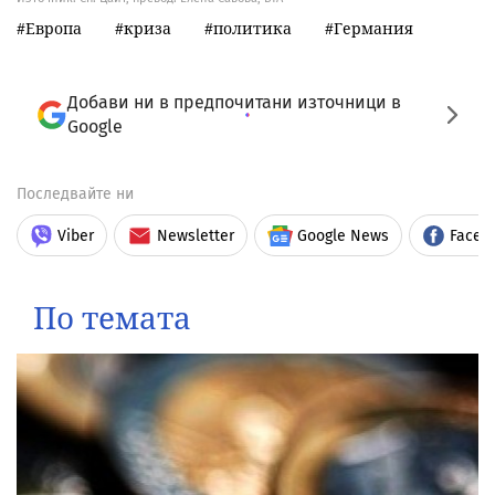
Европа
криза
политика
Германия
Добави ни в предпочитани източници в
Google
Последвайте ни
Viber
Newsletter
Google News
Faceb
По темата