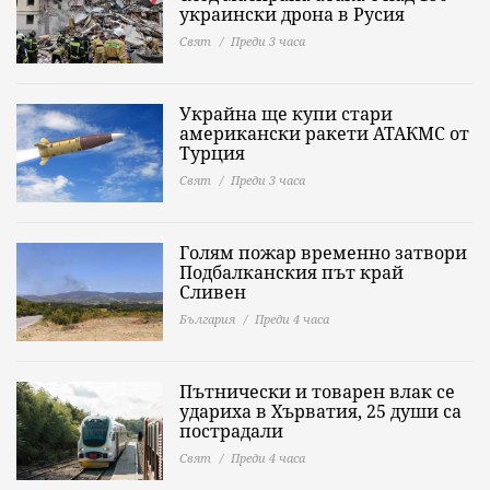
украински дрона в Русия
Свят
Преди 3 часа
Украйна ще купи стари
американски ракети АТАКМС от
Турция
Свят
Преди 3 часа
Голям пожар временно затвори
Подбалканския път край
Сливен
България
Преди 4 часа
Пътнически и товарен влак се
удариха в Хърватия, 25 души са
пострадали
Свят
Преди 4 часа