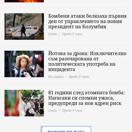
Бомбени атаки белязаха първия
ден от управлението на новия
президент на Колумбия
Свят
Преди 8 часа
Йотова за дрона: Изключително
съм разочарована от
политическата употреба на
инцидента
България
Преди 8 часа
81 години след атомната бомба:
Нагасаки си спомни ужаса,
предупреди за нов ядрен риск
Свят
Преди 9 часа