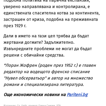
Подобна политика на парична експанзия,
уверено направлявана и контролирана, е
единствената спасителна котва за континента,
застрашен от криза, подобна на преживяната
през 1929 г.
Дали в името на тази цел трябва да бъдат
жертвани догмите? Задължително.
Извънредните проблеми не могат да бъдат
решени с обичайни средства.
*Лоран Жофрен (роден през 1952 г.) е главен
редактор на водещото френско списание
"Нувел обсерватьор" и автор на множество
романи и специализирана литература.
Още икономически новини на
Pariteni.bg
Източник:
Сп. Цайт, превод: Елена Савова, БТА