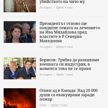
убийството на чичо му
България
Преди 6 часа
Президентът отново ще
повдигне темата за лечението
на Ива Михайлова пред
властите в Р Северна
Македония
България
Преди 6 часа
Борисов: Трябва да развиваме
военната си индустрия, в
момента това не се прави
България
Преди 7 часа
Огнен ад в Канада: Над 20 000
души са евакуирани заради
пожар
Свят
Преди 7 часа