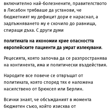
включително най-болезнените, правителството
в Лисабон трябваше да установи, че
бюджетният му дефицит дори е нараснал, а
задлъжняването му е скочило до равнища,
спиращи дъха. С други думи
политиката на икономии крие опасността
европейските пациенти да умрат излекувани
.
Рецесията, която започва да се разпространява
на континента, има и политически въздействия.
Народите все повече се отвръщат от
политиката, която според тях е наложена
насилствено от Брюксел или Берлин.
Всички знаят, че обсъжданият в момента
бюджетен съюз, който изисква от