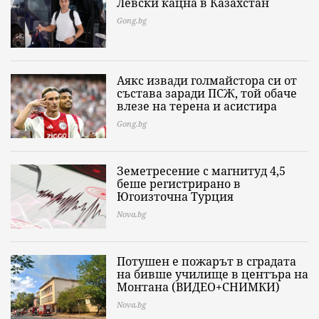
Левски кацна в Казахстан
Gong.bg
Аякс извади голмайстора си от
състава заради ПСЖ, той обаче
влезе на терена и асистира
Gong.bg
Земетресение с магнитуд 4,5
беше регистрирано в
Югоизточна Турция
Nova.bg
Потушен е пожарът в сградата
на бивше училище в центъра на
Монтана (ВИДЕО+СНИМКИ)
Nova.bg