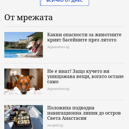
ВСИЧКО ОТ ДНЕС
От мрежата
Какви опасности за животните
крият басейните през лятото
dogsandcats.bg
Не е инат! Защо кучето ви
унищожава вещи, когато остане
само
dogsandcats.bg
Положиха подводна
навигационна линия до остров
Света Анастасия
sinoptik.bg