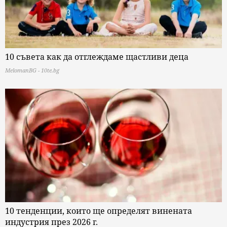
10 съвета как да отглеждаме щастливи деца
MelomanBG - 10te.bg
10 тенденции, които ще определят винената
индустрия през 2026 г.