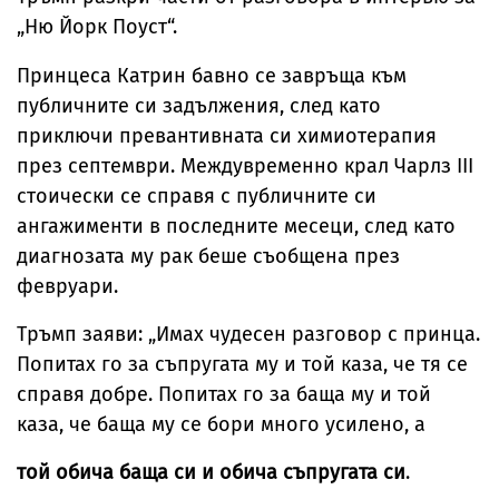
„Ню Йорк Поуст“.
Принцеса Катрин бавно се завръща към
публичните си задължения, след като
приключи превантивната си химиотерапия
през септември. Междувременно крал Чарлз III
стоически се справя с публичните си
ангажименти в последните месеци, след като
диагнозата му рак беше съобщена през
февруари.
Тръмп заяви: „Имах чудесен разговор с принца.
Попитах го за съпругата му и той каза, че тя се
справя добре. Попитах го за баща му и той
каза, че баща му се бори много усилено, а
той обича баща си и обича съпругата си
.