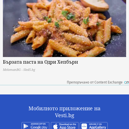
Бързата паста на Одри Хепбърн
MelomanBG - Sled5.bg
Препоръчано от Content Exchange
Мобилното приложение на
Vesti.bg