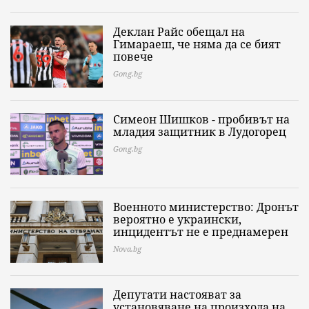
Деклан Райс обещал на
Гимараеш, че няма да се бият
повече
Gong.bg
Симеон Шишков - пробивът на
младия защитник в Лудогорец
Gong.bg
Военното министерство: Дронът
вероятно е украински,
инцидентът не е преднамерен
Nova.bg
Депутати настояват за
установяване на произхода на