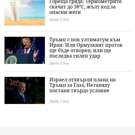
Гореща сряда: Термометрите
скачат до 38°C, жълт код за
опасни жеги
Преди 3 дни
Тръмп с нов ултиматум към
Иран: Или Ормузкият проток
ще бъде отворен, или ще
последва силен удар
Преди 3 дни
Израел отхвърли плана на
Тръмп за Газа, Нетаняху
постави твърдо условие
Преди 3 дни