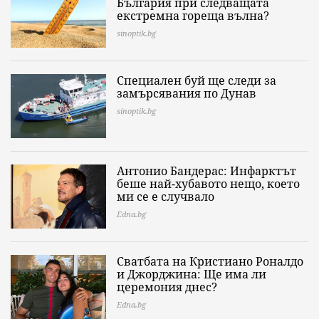
България при следващата
екстремна гореща вълна?
sinoptik.bg
Специален буй ще следи за
замърсявания по Дунав
sinoptik.bg
Антонио Бандерас: Инфарктът
беше най-хубавото нещо, което
ми се е случвало
Edna.bg
Сватбата на Кристиано Роналдо
и Джорджина: Ще има ли
церемония днес?
Edna.bg