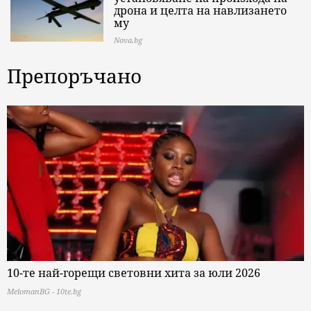
дрона и целта на навлизането
му
Nova.bg
Препоръчано
10-те най-горещи световни хита за юли 2026
MelomanBG - 10te.bg