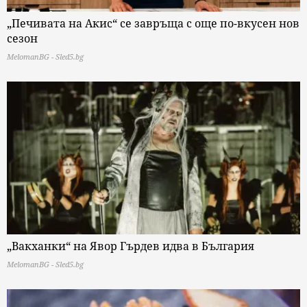
„Печивата на Акис“ се завръща с още по-вкусен нов
сезон
MelomanBG - Sled5.bg
„Вакханки“ на Явор Гърдев идва в България
MelomanBG - Sled5.bg