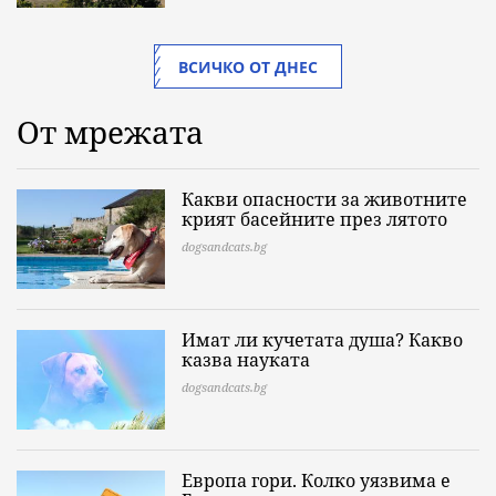
ВСИЧКО ОТ ДНЕС
От мрежата
Какви опасности за животните
крият басейните през лятото
dogsandcats.bg
Имат ли кучетата душа? Какво
казва науката
dogsandcats.bg
Европа гори. Колко уязвима е