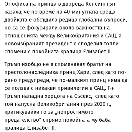
От офиса на принца в двореца Кенсингтън
казаха, че по време на 40-минутната среща
двойката е обсъдила редица глобални въпроси,
но са се фокусирали около важността на
отношенията между Великобритания и САЩ, а
новоизбраният президент е споделил топли
спомени с покойната кралица Елизабет II.
Тръмп изобщо не е споменавал братът на
престолонаследника принц Хари, след като по-
рано предупреди, че по-малкият принц няма да
се ползва с никакви привилегии в САЩ. Г-н
Тръмп нападна херцога на Съсекс, след като
той напусна Великобритания през 2020 г.,
критикувайки го за „непростимото
предателство“ спрямо покойната му баба
кралица Елизабет II.