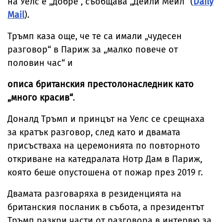
на Уелс е „добре“, съобщава „Дейли Мейл“ (
Daily
Mail
).
Тръмп каза още, че те са имали „чудесен
разговор“ в Париж за „малко повече от
половин час“ и
описа британския престолонаследник като
„много красив“
.
Доналд Тръмп и принцът на Уелс се срещнаха
за кратък разговор, след като и двамата
присъстваха на церемонията по повторното
откриване на катедралата Нотр Дам в Париж,
която беше опустошена от пожар през 2019 г.
Двамата разговаряха в резиденцията на
британския посланик в събота, а президентът
Тръмп разкри части от разговора в интервю за