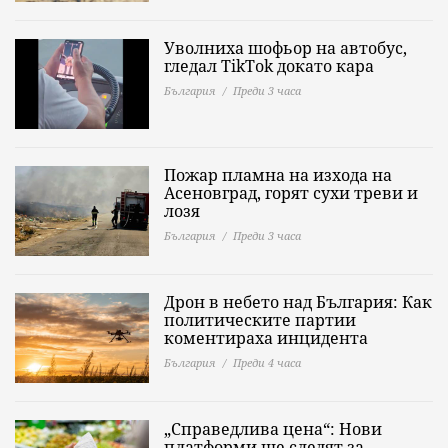
Уволниха шофьор на автобус,
гледал TikTok докато кара
България
Преди 3 часа
Пожар пламна на изхода на
Асеновград, горят сухи треви и
лозя
България
Преди 3 часа
Дрон в небето над България: Как
политическите партии
коментираха инцидента
България
Преди 4 часа
„Справедлива цена“: Нови
платформи ще следят за