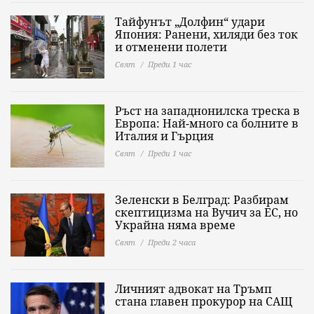
Тайфунът „Долфин“ удари
Япония: Ранени, хиляди без ток
и отменени полети
Свят
Преди 1 час
Ръст на западнонилска треска в
Европа: Най-много са болните в
Италия и Гърция
Свят
Преди 1 час
Зеленски в Белград: Разбирам
скептицизма на Вучич за ЕС, но
Украйна няма време
Свят
Преди 2 часа
Личният адвокат на Тръмп
стана главен прокурор на САЩ