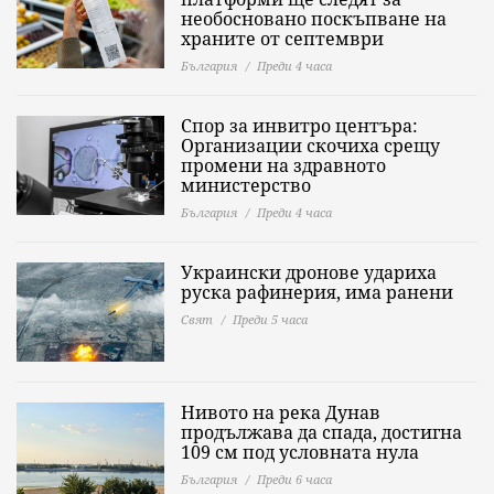
необосновано поскъпване на
храните от септември
България
Преди 4 часа
Спор за инвитро центъра:
Организации скочиха срещу
промени на здравното
министерство
България
Преди 4 часа
Украински дронове удариха
руска рафинерия, има ранени
Свят
Преди 5 часа
Нивото на река Дунав
продължава да спада, достигна
109 см под условната нула
България
Преди 6 часа