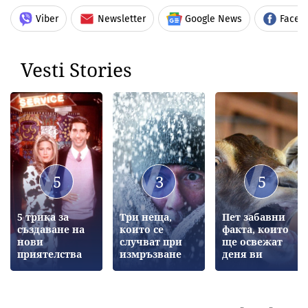
Viber
Newsletter
Google News
Faceb
Vesti Stories
5
3
5
5 трика за
Три неща,
Пет забавни
създаване на
които се
факта, които
нови
случват при
ще освежат
приятелства
измръзване
деня ви