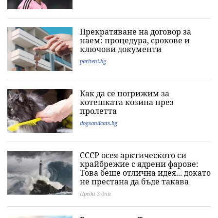
Прекратяване на договор за
наем: процедура, срокове и
ключови документи
pariteni.bg
Как да се погрижим за
котешката козина през
пролетта
dogsandcats.bg
СССР осея арктическото си
крайбрежие с ядрени фарове:
Това беше отлична идея... докато
не престана да бъде такава
Преди 3 дни