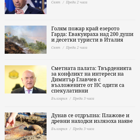
Свят
Преди 2 часа
Голям пожар край езерото
Гарда: Евакуираха над 200 души
и десетки туристи в Италия
Свят
Преди 2 часа
Сметната палата: Твърденията
за конфликт на интереси на
Димитър Главчев с
възложените от НС одити са
спекулативни
България
Преди 3 часа
Дунав се отдръпна: Плажове и
древни находки излязоха наяве
България
Преди 3 часа