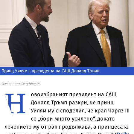
Принц Уилям с президента на САЩ Доналд Тръмп
Източник: GettyImages
Н
овоизбраният президент на САЩ
Доналд Тръмп разкри, че принц
Уилям му е споделил, че крал Чарлз III
се „бори много усилено“, докато
лечението му от рак продължава, а принцесата