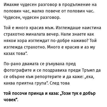
Имахме чудесен разговор в продължение на
половин час, малко повече от половин час.
Чудесен, чудесен разговор.
Той е много красив мъж. Изглеждаше наистина
страхотно миналата вечер. Нали знаете как
някои хора изглеждат по-добре наживо? Той
изглежда страхотно. Много е красив и аз му
казах това“.
По-рано двамата се ръкуваха пред
фотографите и се поздравиха преди Тръмп да
се обърне към репортерите и да каже: „еха,
каква приятна група“. След това
той посочи принца и каза: „Този тук е добър
човек“
.