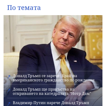
По темата
Доналд Тръмп се зарече: Край на
американското гражданство по рождение
Доналд Тръмп ще присъства на
откриването на катедралата "Нотр Дам"
Владимир Путин нарече Доналд Тръмп