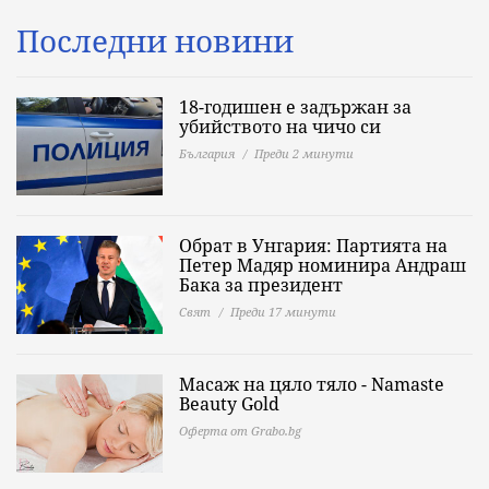
Последни новини
18-годишен е задържан за
убийството на чичо си
България
Преди 2 минути
Обрат в Унгария: Партията на
Петер Мадяр номинира Андраш
Бака за президент
Свят
Преди 17 минути
Масаж на цяло тяло - Namaste
Beauty Gold
Оферта от Grabo.bg