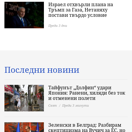
Израел отхвърли плана на
Тръмп за Газа, Нетаняху
постави твърдо условие
Преди 3 дни
Последни новини
Тайфунът „Долфин“ удари
Япония: Ранени, хиляди без ток
и отменени полети
Свят
Преди 3 минути
Зеленски в Белград: Разбирам
скептицизма на Вучич за ЕС, но