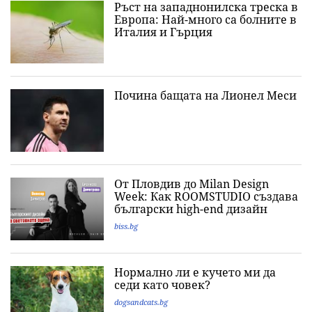
Ръст на западнонилска треска в
Европа: Най-много са болните в
Италия и Гърция
Почина бащата на Лионел Меси
От Пловдив до Milan Design
Week: Как ROOMSTUDIO създава
български high-end дизайн
biss.bg
Нормално ли е кучето ми да
седи като човек?
dogsandcats.bg