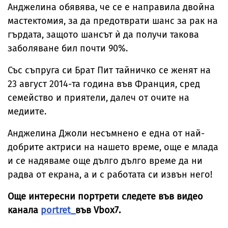
Анджелина обявява, че се е направила двойна
мастектомия, за да предотврати шанс за рак на
гърдата, защото шансът ѝ да получи такова
заболяване бил почти 90%.
Със съпруга си Брат Пит тайничко се женят на
23 август 2014-та година във Франция, сред
семейство и приятели, далеч от очите на
медиите.
Анджелина Джоли несъмнено е една от най-
добрите актриси на нашето време, още е млада
и се надяваме още дълго дълго време да ни
радва от екрана, а и с работата си извън него!
Още интересни портрети следете във видео
канала
portret_
във Vbox7.