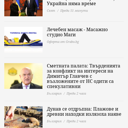
Украйна няма време
Свят
Преди 51 минути
Лечебен масаж - Масажно
студио Маги
Оферта от Grabo.bg
Сметната палата: Твърденията
за конфликт на интереси на
Димитър Главчев с
възложените от НС одити са
спекулативни
България
Преди 2 часа
Дунав се отдръпна: Плажове и
древни находки излязоха наяве
България
Преди 2 часа