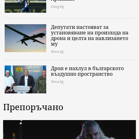
Gong.bg
Депутати настояват за
установяване на произхода на
дрона и целта на навлизането
му
Nova.bg
Дрон е нахлул в българското
въздушно пространство
Nova.bg
Препоръчано