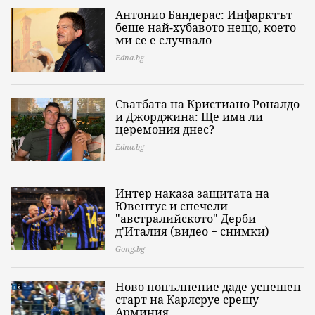
Антонио Бандерас: Инфарктът
беше най-хубавото нещо, което
ми се е случвало
Edna.bg
Сватбата на Кристиано Роналдо
и Джорджина: Ще има ли
церемония днес?
Edna.bg
Интер наказа защитата на
Ювентус и спечели
"австралийското" Дерби
д'Италия (видео + снимки)
Gong.bg
Ново попълнение даде успешен
старт на Карлсруе срещу
Арминия