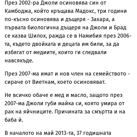
През 2002-ра Джоли осиновява син от
Камбоджа, който кръщава Мадокс, три години
по-късно осиновява и дъщеря - Захара, а
първата биологична дъщеря на Джоли и Брад
се казва Шилох, ражда се в Намибия през 2006-
та, където двойката и децата им били, за да
избягат от медиите, които ги следвали
навсякъде.
През 2007-ма имат и нов член на семейството -
сираче от Виетнам, което осиновяват.
Не всичко обаче е мед и масло, защото през
2007-ма Джоли губи майка си, която умира от
рак на яйчниците. Причината за смъртта и на
баба ѝ.
В началото на май 2013-та, 37 годишната