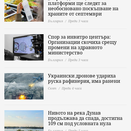
платформи ще следят за
необосновано поскъпване на
храните от септември
България
Преди 3 часа
Спор за инвитро центъра:
Организации скочиха срещу
промени на здравното
министерство
България
Преди 3 часа
Украински дронове удариха
руска рафинерия, има ранени
Свят
Преди 4 часа
Нивото на река Дунав
продължава да спада, достигна
109 см под условната нула
България
Преди 5 часа