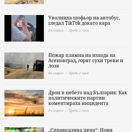
Уволниха шофьор на автобус,
гледал TikTok докато кара
България
Преди 2 часа
Пожар пламна на изхода на
Асеновград, горят сухи треви и
лозя
България
Преди 2 часа
Дрон в небето над България: Как
политическите партии
коментираха инцидента
България
Преди 2 часа
„Справедлива цена“: Нови