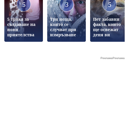
5
3
5
5 трика за
Три неща,
Пет забавни
създаване на
които се
факта, които
нови
случват при
ще освежат
приятелства
измръзване
деня ви