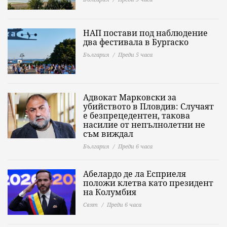
НАП постави под наблюдение
два фестивала в Бургаско
България
Преди 5 часа
Адвокат Марковски за
убийството в Пловдив: Случаят
е безпрецедентен, такова
насилие от непълнолетни не
съм виждал
България
Преди 6 часа
Абелардо де ла Есприеля
положи клетва като президент
на Колумбия
Свят
Преди 6 часа