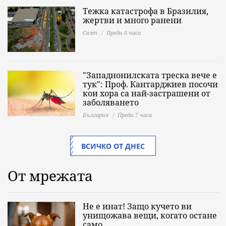
Тежка катастрофа в Бразилия,
жертви и много ранени
Свят
Преди 6 часа
"Западнонилската треска вече е
тук": Проф. Кантарджиев посочи
кои хора са най-застрашени от
заболяването
България
Преди 7 часа
ВСИЧКО ОТ ДНЕС
От мрежата
Не е инат! Защо кучето ви
унищожава вещи, когато остане
само