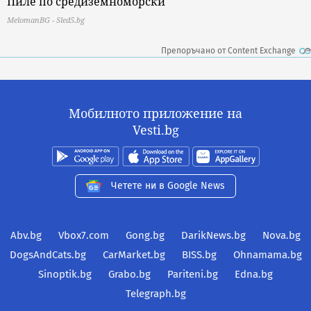
Пиле по средиземноморски
MelomanBG - Sled5.bg
Препоръчано от Content Exchange
Мобилното приложение на
Vesti.bg
Четете ни в Google News
Abv.bg
Vbox7.com
Gong.bg
DarikNews.bg
Nova.bg
DogsAndCats.bg
CarMarket.bg
BISS.bg
Ohnamama.bg
Sinoptik.bg
Grabo.bg
Pariteni.bg
Edna.bg
Telegraph.bg