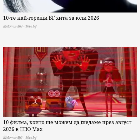
10-те най-горещи БГ хита за юли 2026
MelomanBG - 10te.bg
10 филма, които ще можем да гледаме през август
2026 в HBO Max
MelomanBG - 10te.bg