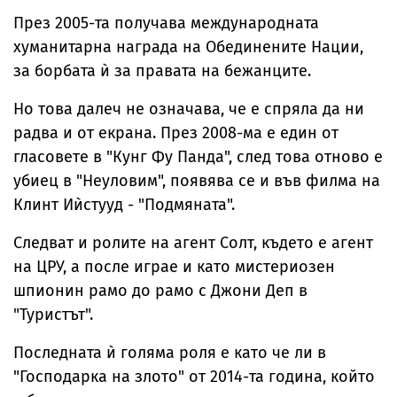
През 2005-та получава международната
хуманитарна награда на Обединените Нации,
за борбата ѝ за правата на бежанците.
Но това далеч не означава, че е спряла да ни
радва и от екрана. През 2008-ма е един от
гласовете в "Кунг Фу Панда", след това отново е
убиец в "Неуловим", появява се и във филма на
Клинт Иѝстууд - "Подмяната".
Следват и ролите на агент Солт, където е агент
на ЦРУ, а после играе и като мистериозен
шпионин рамо до рамо с Джони Деп в
"Туристът".
Последната ѝ голяма роля е като че ли в
"Господарка на злото" от 2014-та година, който