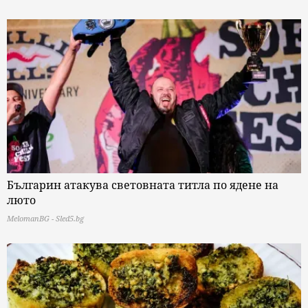
Българин атакува световната титла по ядене на
люто
MelomanBG - Sled5.bg