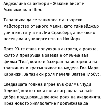
Анджелина са актьори - Жаклин Бисет и
Максимилиан Шел.
Тя започва да се занимава с актьорско
майсторство от много малка, като тийнейджър
учи в института на Лий Страсберг, а по-късно
посещава и университета на Ню Йорк.
През 90-те става популярна актриса, а ролята,
която я превръща в звезда е от 98-ма във
филма "Гиа", който е базиран на историята на
трагичния и кратък живот на модела Гиа Мари
Каранжи. За тази си роля печели Златен Глобус.
Следващата година играе във филма "Луди
Години", който пък и носи наградата за най-
добра поддържаща женска роля на академията.
През новото хилядолетие продължава да