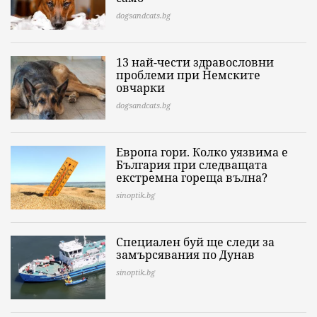
dogsandcats.bg
13 най-чести здравословни
проблеми при Немските
овчарки
dogsandcats.bg
Европа гори. Колко уязвима е
България при следващата
екстремна гореща вълна?
sinoptik.bg
Специален буй ще следи за
замърсявания по Дунав
sinoptik.bg