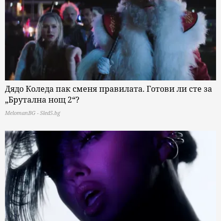
Дядо Коледа пак сменя правилата. Готови ли сте за
„Брутална нощ 2“?
MelomanBG - Sled5.bg