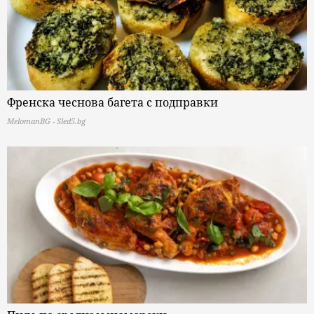
Френска чеснова багета с подправки
MelomanBG - Sled5.bg