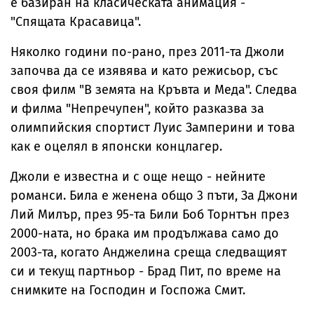
е базиран на класическата анимация -
"Спящата Красавица".
Няколко години по-рано, през 2011-та Джоли
започва да се изявява и като режисьор, със
своя филм "В земята на Кръвта и Меда". Следва
и филма "Непречупен", който разказва за
олимпийския спортист Луис Замперини и това
как е оцелял в японски концлагер.
Джоли е известна и с още нещо - нейните
романси. Била е женена общо 3 пъти, За Джони
Лий Милър, през 95-та Били Боб Торнтън през
2000-ната, но брака им продължава само до
2003-та, когато Анджелина среща следващият
си и текущ партньор - Брад Пит, по време на
снимките на Господин и Госпожа Смит.