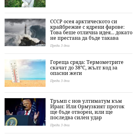
СССР осея арктическото си
крайбрежие с ядрени фарове:
Това беше отлична идея... докато
не престана да бъде такава
Преди 3 дни
Гореща сряда: Термометрите
скачат до 38°C, жълт код за
опасни жеги
Преди 3 дни
Тръмп с нов ултиматум към
Иран: Или Ормузкият проток
ще бъде отворен, или ще
последва силен удар
Преди 3 дни