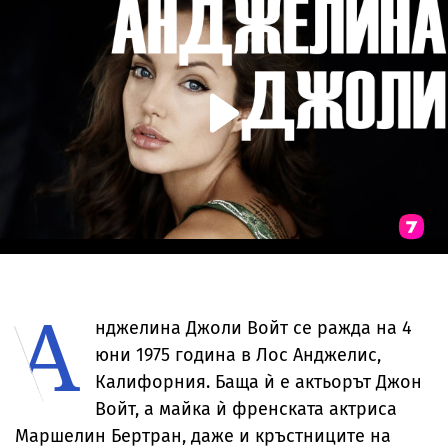
А
нджелина Джоли Войт се ражда на 4
юни 1975 година в Лос Анджелис,
Калифорния. Баща ѝ е актьорът Джон
Войт, а майка ѝ френската актриса
Маршелин Бертран, даже и кръстниците на