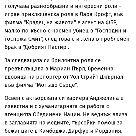
получава разнообразни и интересни роли -
играе приключенска роля в Лара Крофт, във
филма "Крадец на животи" е агент на ФБР,
малко по-късно е наемен убиец в "Господин и
госпожа Смит", след това е и жена в проблемен
брак в "Добрият Пастир".
За следващата си брилянтна роля се
превъплъщава в Мариан Пърл, бременна
вдовица на репортер от Уол Стрийт Джърнал
във филма "Могъщо Сърце".
Освен с актьорската си кариера Анджелина е
известна и с хуманитарната си работа с
агенцията Обединени Нации. Не веднъж влиза
в заглавията на медиите, търсейки помощ за
бежанците в Камбоджа, Дарфур и Йордания.