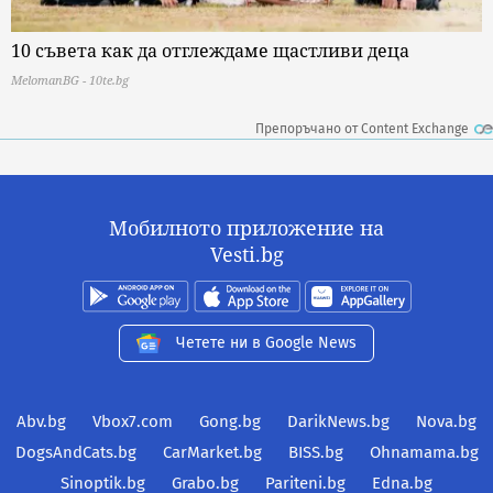
10 съвета как да отглеждаме щастливи деца
MelomanBG - 10te.bg
Препоръчано от Content Exchange
Мобилното приложение на
Vesti.bg
Четете ни в Google News
Abv.bg
Vbox7.com
Gong.bg
DarikNews.bg
Nova.bg
DogsAndCats.bg
CarMarket.bg
BISS.bg
Ohnamama.bg
Sinoptik.bg
Grabo.bg
Pariteni.bg
Edna.bg