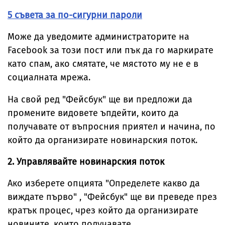
5 съвета за по-сигурни пароли
Може да уведомите администраторите на
Facebook за този пост или пък да го маркирате
като спам, ако смятате, че мястото му не е в
социалната мрежа.
На свой ред "Фейсбук" ще ви предложи да
промените видовете ъпдейти, които да
получавате от въпросния приятел и начина, по
който да организирате новинарския поток.
2. Управлявайте новинарския поток
Ако изберете опцията "Определете какво да
виждате първо" , "Фейсбук" ще ви преведе през
кратък процес, чрез който да организирате
новините, които получавате.