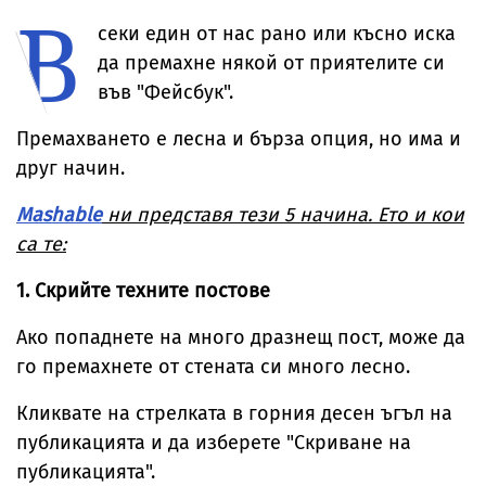
В
температурите
за милиони
до рекордни
секи един от нас рано или късно иска
нива
да премахне някой от приятелите си
във "Фейсбук".
Премахването е лесна и бърза опция, но има и
друг начин.
Mashable
ни представя тези 5 начина. Ето и кои
са те:
1. Скрийте техните постове
Ако попаднете на много дразнещ пост, може да
го премахнете от стената си много лесно.
Кликвате на стрелката в горния десен ъгъл на
публикацията и да изберете "Скриване на
публикацията".