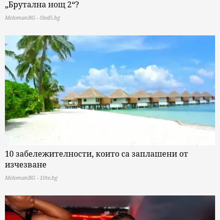
„Брутална нощ 2“?
MelomanBG - Sled5.bg
10 забележителности, които са заплашени от
изчезване
MelomanBG - 10te.bg