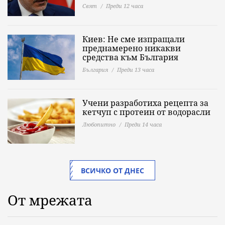
Свят
Преди 12 часа
Киев: Не сме изпращали
преднамерено никакви
средства към България
България
Преди 13 часа
Учени разработиха рецепта за
кетчуп с протеин от водорасли
Любопитно
Преди 14 часа
ВСИЧКО ОТ ДНЕС
От мрежата