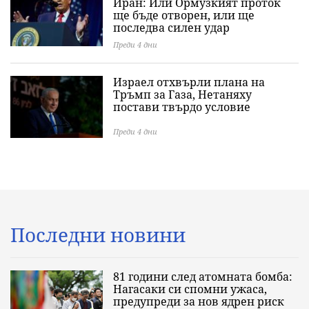
Иран: Или Ормузкият проток
ще бъде отворен, или ще
последва силен удар
Преди 4 дни
Израел отхвърли плана на
Тръмп за Газа, Нетаняху
постави твърдо условие
Преди 4 дни
Последни новини
81 години след атомната бомба:
Нагасаки си спомни ужаса,
предупреди за нов ядрен риск