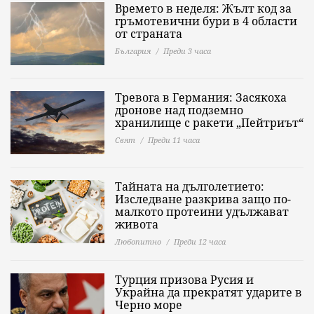
Времето в неделя: Жълт код за
гръмотевични бури в 4 области
от страната
България
Преди 3 часа
Тревога в Германия: Засякоха
дронове над подземно
хранилище с ракети „Пейтриът“
Свят
Преди 11 часа
Тайната на дълголетието:
Изследване разкрива защо по-
малкото протеини удължават
живота
Любопитно
Преди 12 часа
Турция призова Русия и
Украйна да прекратят ударите в
Черно море