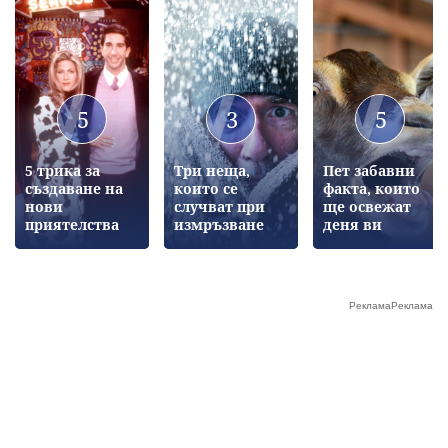
5
3
5
5 трика за
Три неща,
Пет забавни
създаване на
които се
факта, които
нови
случват при
ще освежат
приятелства
измръзване
деня ви