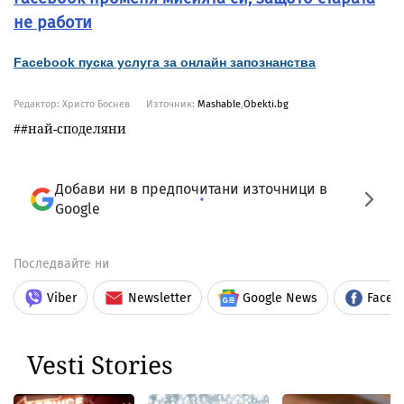
не работи
Facebook пуска услуга за онлайн запознанства
Редактор: Христо Боснев
Източник:
Mashable
,
Obekti.bg
#най-споделяни
Добави ни в предпочитани източници в
Google
Последвайте ни
Viber
Newsletter
Google News
Faceb
Vesti Stories