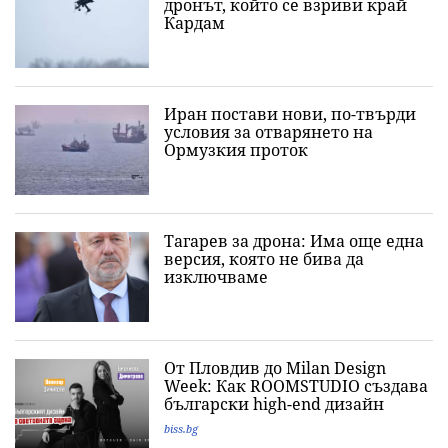
дронът, който се взриви край
Кардам
Иран постави нови, по-твърди
условия за отварянето на
Ормузкия проток
Тагарев за дрона: Има още една
версия, която не бива да
изключваме
От Пловдив до Milan Design
Week: Как ROOMSTUDIO създава
български high-end дизайн
biss.bg