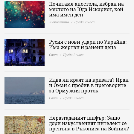
Почитаме апостола, избран на
мястото на Юда Искариот, кой
има имен ден
Любопитно
Преди 2 часа
Русия с нови удари по Украйна:
Има жертви и ранени деца
Свят
Преди 2 часа
Идва ли краят на кризата? Иран
и Оман с пробив в преговорите
за Ормузкия проток
Свят
Преди 3 часа
Неразгаданият шифър: Защо
дори изкуственият интелект се
препъна в Ръкописа на Войнич?