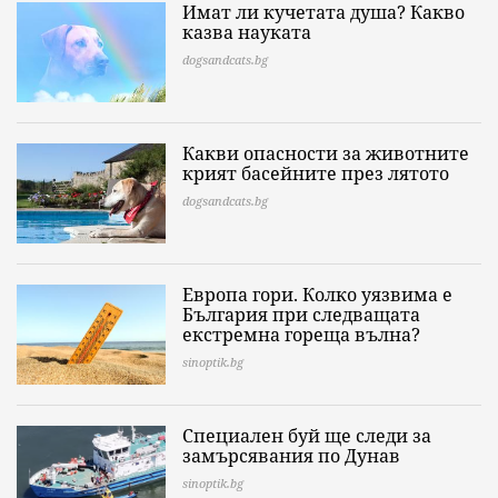
Имат ли кучетата душа? Какво
казва науката
dogsandcats.bg
Какви опасности за животните
крият басейните през лятото
dogsandcats.bg
Европа гори. Колко уязвима е
България при следващата
екстремна гореща вълна?
sinoptik.bg
Специален буй ще следи за
замърсявания по Дунав
sinoptik.bg