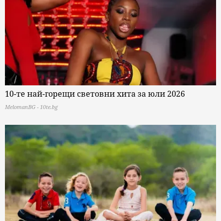
10-те най-горещи световни хита за юли 2026
MelomanBG - 10te.bg