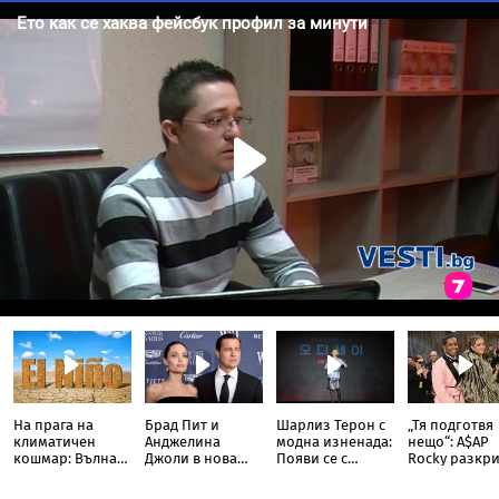
На прага на
Брад Пит и
Шарлиз Терон с
„Тя подготвя
климатичен
Анджелина
модна изненада:
нещо“: A$AP
кошмар: Вълна
Джоли в нова
Появи се с
Rocky разкри
от Ел Ниньо
ожесточена
прозрачна пола
Риана запис
изтласква
съдебна битка
тип „дъждобран“
нов албум