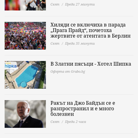
Свят
Преди 27 минути
Хиляди се включиха в парада
„Прага Прайд“, почетоха
жертвите от атентата в Берлин
Свят
Преди 35 минути
В Златни пясъци - Хотел Шипка
Оферта от Grabo.bg
Ракът на Джо Байдън се е
разпространил и е много
болезнен
Свят
Преди 2 часа