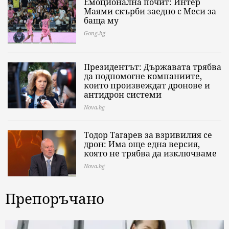
Емоционална почит: Интер
Маями скърби заедно с Меси за
баща му
Gong.bg
Президентът: Държавата трябва
да подпомогне компаниите,
които произвеждат дронове и
антидрон системи
Nova.bg
Тодор Тагарев за взривилия се
дрон: Има още една версия,
която не трябва да изключваме
Nova.bg
Препоръчано