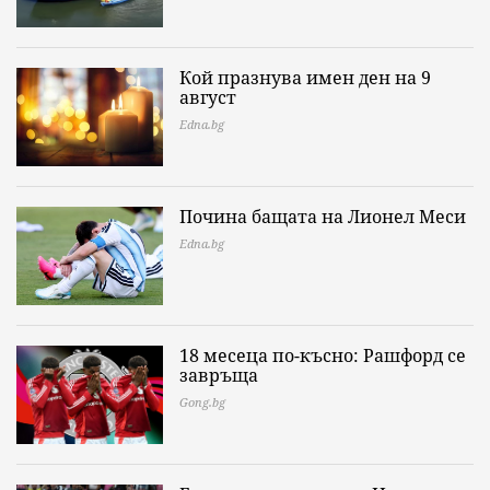
Кой празнува имен ден на 9
август
Edna.bg
Почина бащата на Лионел Меси
Edna.bg
18 месеца по-късно: Рашфорд се
завръща
Gong.bg