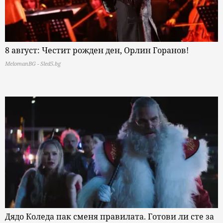
8 август: Честит рожден ден, Орлин Горанов!
MelomanBG - Sled5.bg
Дядо Коледа пак сменя правилата. Готови ли сте за