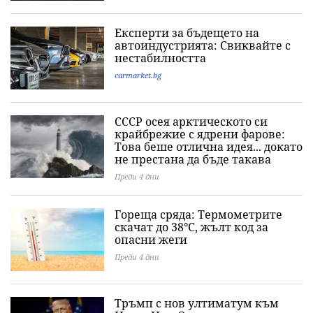
Експерти за бъдещето на
автоиндустрията: Свиквайте с
нестабилността
carmarket.bg
СССР осея арктическото си
крайбрежие с ядрени фарове:
Това беше отлична идея... докато
не престана да бъде такава
Преди 4 дни
Гореща сряда: Термометрите
скачат до 38°C, жълт код за
опасни жеги
Преди 4 дни
Тръмп с нов ултиматум към