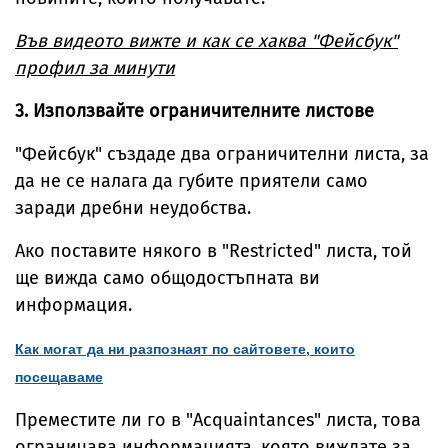
Във видеото вижте и как се хаква "Фейсбук"
профил за минути
3. Използвайте ограничителните листове
"Фейсбук" създаде два ограничителни листа, за
да не се налага да губите приятели само
заради дребни неудобства.
Ако поставите някого в "Restricted" листа, той
ще вижда само общодостъпната ви
информация.
Как могат да ни разпознаят по сайтовете, които
посещаваме
Преместите ли го в "Acquaintances" листа, това
ограничава информацията, която виждате за