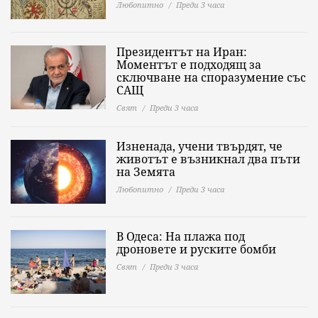
Любопитно
Преди 3 часа
Президентът на Иран:
Моментът е подходящ за
сключване на споразумение със
САЩ
Свят
Преди 3 часа
Изненада, учени твърдят, че
животът е възникнал два пъти
на Земята
Любопитно
Преди 3 часа
В Одеса: На плажа под
дроновете и руските бомби
Свят
Преди 3 часа