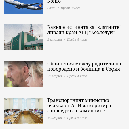
Конго
Свят
Преди 3 часа
Каква е истината за "златните"
ливади край АЕЦ "Козлодуй"
България
Преди 4 часа
Обвинения между родители на
новородено и болница в София
България
Преди 4 часа
Транспортният министър
очаква от АПИ да коригира
заповедта за камионите
България
Преди 4 часа