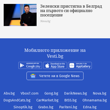
Зеленски пристигна в Белград
на първото си официално
посещение
Nova.bg
Мобилното приложение на
Vesti.bg
Четете ни в Google News
Abv.bg
Vbox7.com
Gong.bg
DarikNews.bg
Nova.bg
DogsAndCats.bg
CarMarket.bg
BISS.bg
Ohnamama.bg
Sinoptik.bg
Grabo.bg
Pariteni.bg
Edna.bg