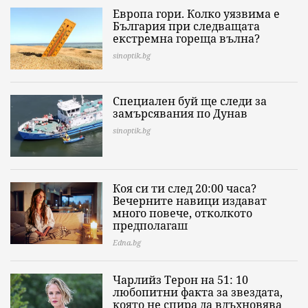
Европа гори. Колко уязвима е
България при следващата
екстремна гореща вълна?
sinoptik.bg
Специален буй ще следи за
замърсявания по Дунав
sinoptik.bg
Коя си ти след 20:00 часа?
Вечерните навици издават
много повече, отколкото
предполагаш
Edna.bg
Чарлийз Терон на 51: 10
любопитни факта за звездата,
която не спира да вдъхновява