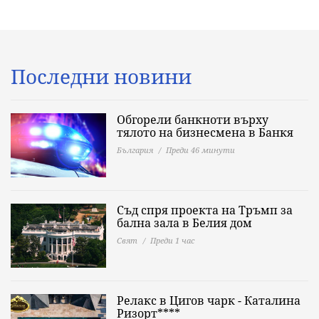
Последни новини
Обгорели банкноти върху
тялото на бизнесмена в Банкя
България
Преди 46 минути
Съд спря проекта на Тръмп за
бална зала в Белия дом
Свят
Преди 1 час
Релакс в Цигов чарк - Каталина
Ризорт****