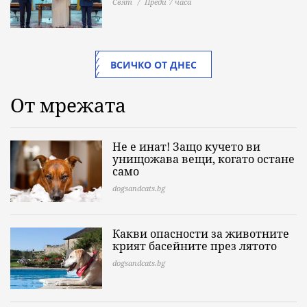
Свят
Преди 7 часа
ВСИЧКО ОТ ДНЕС
От мрежата
Не е инат! Защо кучето ви
унищожава вещи, когато остане
само
dogsandcats.bg
Какви опасности за животните
крият басейните през лятото
dogsandcats.bg