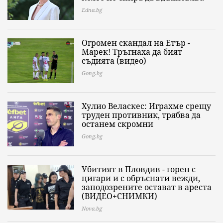
Edna.bg
Огромен скандал на Етър -
Марек! Тръгнаха да бият
съдията (видео)
Gong.bg
Хулио Веласкес: Играхме срещу
труден противник, трябва да
останем скромни
Gong.bg
Убитият в Пловдив - горен с
цигари и с обръснати вежди,
заподозрените остават в ареста
(ВИДЕО+СНИМКИ)
Nova.bg