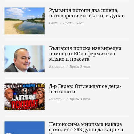
Румъния потопи два шлепа,
натоварени със скали, в Дунав
Свят
Преди 3 часа
България поиска извънредна
помощ от ЕС за фермите за
мляко и прасета
България
Преди 3 часа
Д-р Герев: Отглеждат се деца-
психопати
България
Преди 3 часа
Непоносима миризма накара
самолет с 363 души да кацне в