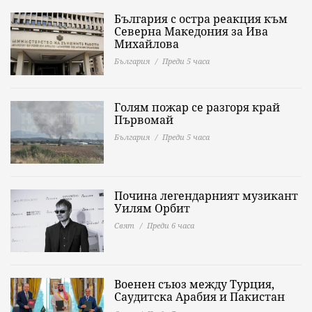
България с остра реакция към
Северна Македония за Ива
Михайлова
България
Преди 5 часа
Голям пожар се разгоря край
Първомай
България
Преди 5 часа
Почина легендарният музикант
Уилям Орбит
Свят
Преди 6 часа
Военен съюз между Турция,
Саудитска Арабия и Пакистан