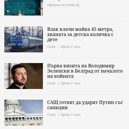
Оферта от Grabo.bg
Влак влачи майка 45 метра,
хваната за детска количка с
дете
Свят
Преди 2 часа
Първа визита на Володимир
Зеленски в Белград от началото
на войната
Свят
Преди 2 часа
САЩ готвят да ударят Путин със
санкции
Свят
Преди 2 часа