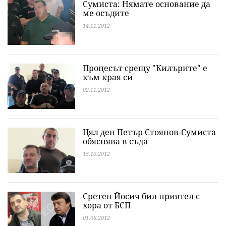
Сумиста: Нямате основание да
ме осъдите
14.11.2012
Процесът срещу "Килърите" е
към края си
02.11.2012
Цял ден Петър Стоянов-Сумиста
обяснява в съда
15.10.2012
Сретен Йосич бил приятел с
хора от БСП
01.06.2012