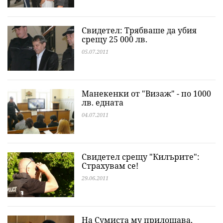
Свидетел: Трябваше да убия
срещу 25 000 лв.
05.07.2011
Манекенки от "Визаж" - по 1000
лв. едната
04.07.2011
Свидетел срещу "Килърите":
Страхувам се!
29.06.2011
На Сумиста му прилошава,