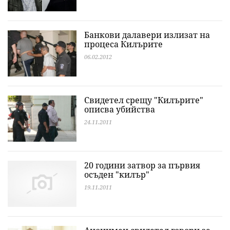
Банкови далавери излизат на
процеса Килърите
06.02.2012
Свидетел срещу "Килърите"
описва убийства
24.11.2011
20 години затвор за първия
осъден "килър"
19.11.2011