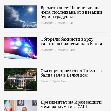
Времето днес: Изпепеляваща
жега, последвана от внезапни
бури и градушки
България
Преди 1 час
Обгорели банкноти върху
тялото на бизнесмена в Банкя
България
Преди 9 часа
Съд спря проекта на Тръмп за
бална зала в Белия дом
Свят
Преди 9 часа
Президентът на Иран защити
меморандума със САЩ