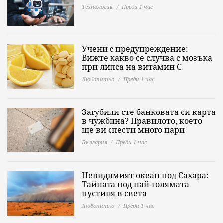
Технологии
Преди 1 час
Учени с предупреждение:
Вижте какво се случва с мозъка
при липса на витамин C
Любопитно
Преди 1 час
Загубили сте банковата си карта
в чужбина? Правилото, което
ще ви спести много пари
България
Преди 1 час
Невидимият океан под Сахара:
Тайната под най-голямата
пустиня в света
Любопитно
Преди 1 час