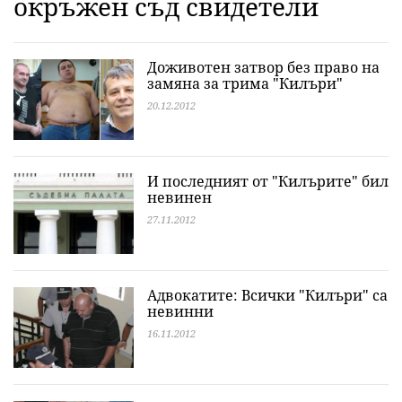
окръжен съд свидетели
Доживотен затвор без право на
замяна за трима "Килъри"
20.12.2012
И последният от "Килърите" бил
невинен
27.11.2012
Адвокатите: Всички "Килъри" са
невинни
16.11.2012