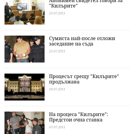
Анонимен свидетел говори за
"Килърите"
25.07.2011
Сумиста най-после отложи
заседание на съда
21.07.2011
Процесът срещу "Килърите"
продължава
18.07.2011
На процеса "Килърите":
Предстои очна ставка
07.07.2011