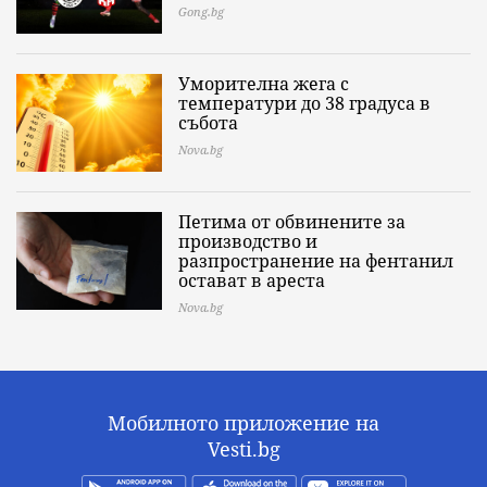
Gong.bg
Уморителна жега с
температури до 38 градуса в
събота
Nova.bg
Петима от обвинените за
производство и
разпространение на фентанил
остават в ареста
Nova.bg
Мобилното приложение на
Vesti.bg