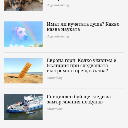
dogsandcats.bg
Имат ли кучетата душа? Какво
казва науката
dogsandcats.bg
Европа гори. Колко уязвима е
България при следващата
екстремна гореща вълна?
sinoptik.bg
Специален буй ще следи за
замърсявания по Дунав
sinoptik.bg