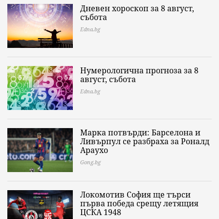
Дневен хороскоп за 8 август,
събота
Edna.bg
Нумерологична прогноза за 8
август, събота
Edna.bg
Марка потвърди: Барселона и
Ливърпул се разбраха за Роналд
Араухо
Gong.bg
Локомотив София ще търси
първа победа срещу летящия
ЦСКА 1948