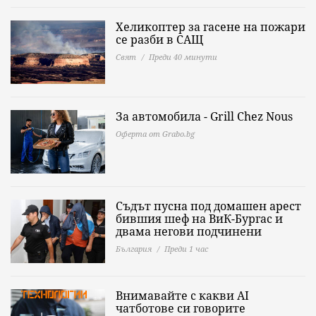
Хеликоптер за гасене на пожари
се разби в САЩ
Свят
Преди 40 минути
За автомобила - Grill Chez Nous
Оферта от Grabo.bg
Съдът пусна под домашен арест
бившия шеф на ВиК-Бургас и
двама негови подчинени
България
Преди 1 час
Внимавайте с какви AI
чатботове си говорите