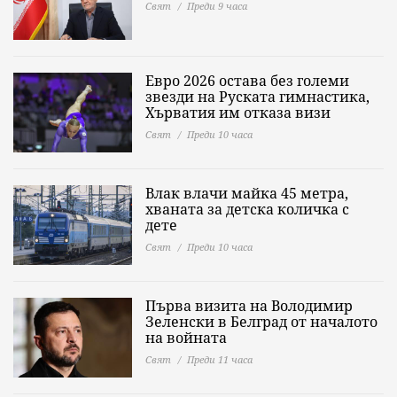
Свят
Преди 9 часа
Евро 2026 остава без големи
звезди на Руската гимнастика,
Хърватия им отказа визи
Свят
Преди 10 часа
Влак влачи майка 45 метра,
хваната за детска количка с
дете
Свят
Преди 10 часа
Първа визита на Володимир
Зеленски в Белград от началото
на войната
Свят
Преди 11 часа