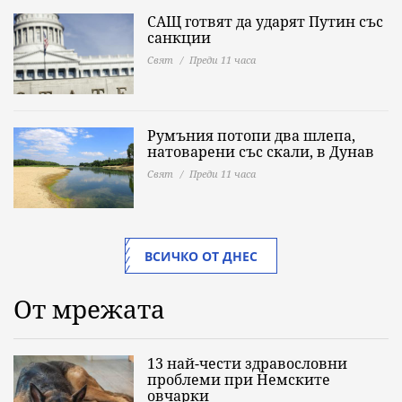
САЩ готвят да ударят Путин със
санкции
Свят
Преди 11 часа
Румъния потопи два шлепа,
натоварени със скали, в Дунав
Свят
Преди 11 часа
ВСИЧКО ОТ ДНЕС
От мрежата
13 най-чести здравословни
проблеми при Немските
овчарки