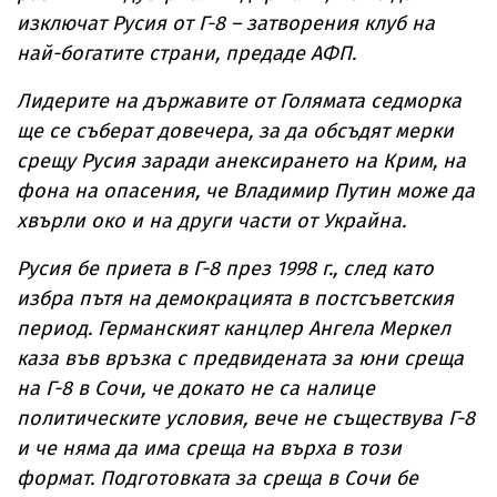
изключат Русия от Г-8 – затворения клуб на
най-богатите страни, предаде АФП.
Лидерите на държавите от Голямата седморка
ще се съберат довечера, за да обсъдят мерки
срещу Русия заради анексирането на Крим, на
фона на опасения, че Владимир Путин може да
хвърли око и на други части от Украйна.
Русия бе приета в Г-8 през 1998 г., след като
избра пътя на демокрацията в постсъветския
период. Германският канцлер Ангела Меркел
каза във връзка с предвидената за юни среща
на Г-8 в Сочи, че докато не са налице
политическите условия, вече не съществува Г-8
и че няма да има среща на върха в този
формат. Подготовката за среща в Сочи бе