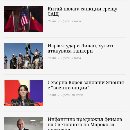
Китай налага санкции срещу
САЩ
Свят
Преди 9 часа
Израел удари Ливан, хутите
атакуваха танкери
Свят
Преди 9 часа
Северна Корея заплаши Япония
с "военни опции"
Свят
Преди 10 часа
Инфантино предложил финала
на Световното на Мароко за
подкрепа