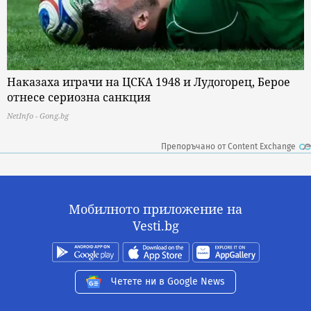
Наказаха играчи на ЦСКА 1948 и Лудогорец, Берое
отнесе сериозна санкция
NetInfo - Gong.bg
Препоръчано от Content Exchange
Мобилното приложение на
Vesti.bg
Четете ни в Google News