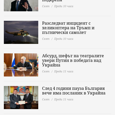
Свят
Преди 10 часа
Разследват инцидент с
хеликоптера на Тръмп и
пътнически самолет
Свят
Преди 10 часа
Абсурд, шефът на театралите
увери Путин в победата над
Украйна
Свят
Преди 11 часа
След 4 години пауза България
вече има посланик в Украйна
Свят
Преди 11 часа