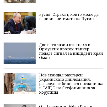
Русия: Страхът, който може да
взриви системата на Путин
Две експлозии отекнаха в
Ормузкия проток, танкер
подаде сигнал за инцидент край
Оман
Нов скандал разтърси
украинската дипломация,
разследват бившата посланичка
в САЩ Олга Стефанишина за
корупция
От Пловдив до Milan Design