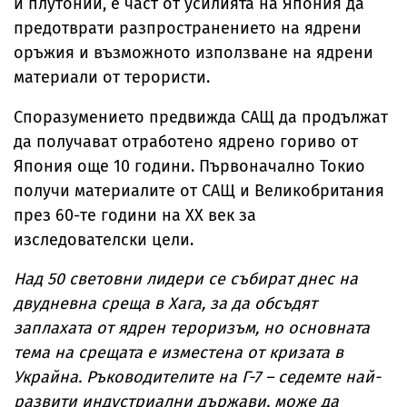
и плутоний, е част от усилията на Япония да
предотврати разпространението на ядрени
оръжия и възможното използване на ядрени
материали от терористи.
Споразумението предвижда САЩ да продължат
да получават отработено ядрено гориво от
Япония още 10 години. Първоначално Токио
получи материалите от САЩ и Великобритания
през 60-те години на ХХ век за
изследователски цели.
Над 50 световни лидери се събират днес на
двудневна среща в Хага, за да обсъдят
заплахата от ядрен тероризъм, но основната
тема на срещата е изместена от кризата в
Украйна. Ръководителите на Г-7 – седемте най-
развити индустриални държави, може да