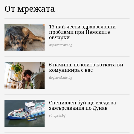
От мрежата
13 най-чести здравословни
проблеми при Немските
овчарки
dogsandcats.bg
6 начина, по които котката ви
комуникира с вас
dogsandcats.bg
Специален буй ще следи за
замърсявания по Дунав
sinoptik.bg