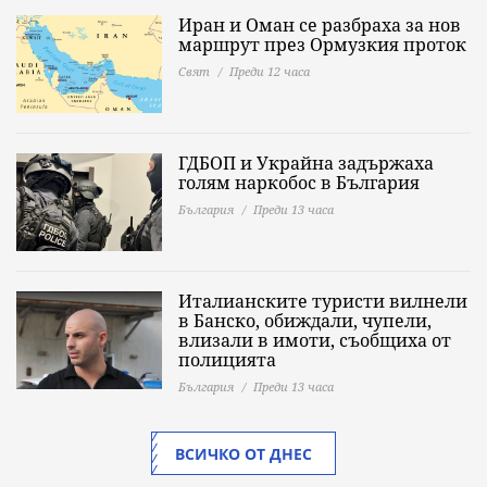
Иран и Оман се разбраха за нов
маршрут през Ормузкия проток
Свят
Преди 12 часа
ГДБОП и Украйна задържаха
голям наркобос в България
България
Преди 13 часа
Италианските туристи вилнели
в Банско, обиждали, чупели,
влизали в имоти, съобщиха от
полицията
България
Преди 13 часа
ВСИЧКО ОТ ДНЕС