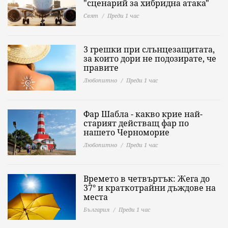
"сценарий за хибридна атака"
Свят
Преди 1 час
3 грешки при слънцезащитата,
за които дори не подозирате, че
правите
Любопитно
Преди 1 час
Фар Шабла - какво крие най-
старият действащ фар по
нашето Черноморие
Любопитно
Преди 1 час
Времето в четвъртък: Жега до
37° и краткотрайни дъждове на
места
България
Преди 1 час