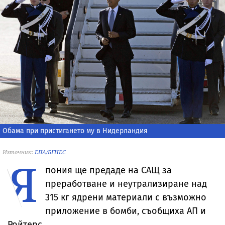
Обама при пристигането му в Нидерландия
Източник:
ЕПА/БГНЕС
Я
пония ще предаде на САЩ за
преработване и неутрализиране над
315 кг ядрени материали с възможно
приложение в бомби, съобщиха АП и
Ройтерс.