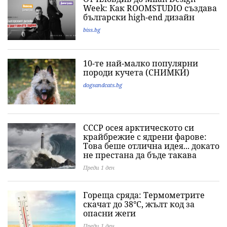
Week: Как ROOMSTUDIO създава
български high-end дизайн
biss.bg
10-те най-малко популярни
породи кучета (СНИМКИ)
dogsandcats.bg
СССР осея арктическото си
крайбрежие с ядрени фарове:
Това беше отлична идея... докато
не престана да бъде такава
Преди 1 ден
Гореща сряда: Термометрите
скачат до 38°C, жълт код за
опасни жеги
Преди 1 ден