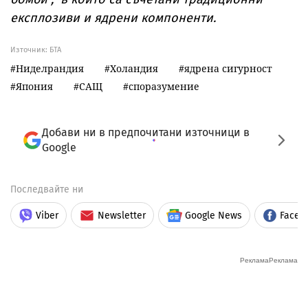
експлозиви и ядрени компоненти.
Източник:
БТА
Ниделрандия
Холандия
ядрена сигурност
Япония
САЩ
споразумение
Добави ни в предпочитани източници в
Google
Последвайте ни
Viber
Newsletter
Google News
Faceb