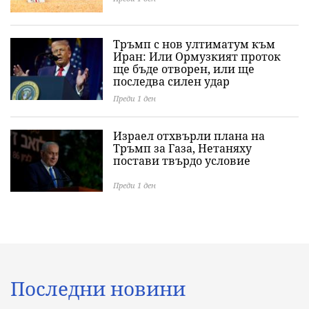
Тръмп с нов ултиматум към
Иран: Или Ормузкият проток
ще бъде отворен, или ще
последва силен удар
Преди 1 ден
Израел отхвърли плана на
Тръмп за Газа, Нетаняху
постави твърдо условие
Преди 1 ден
Последни новини