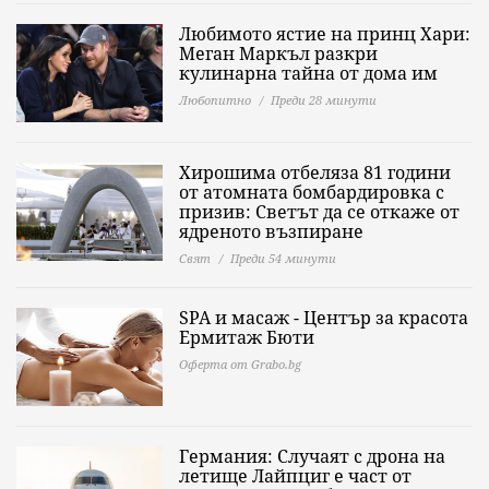
Любимото ястие на принц Хари:
Меган Маркъл разкри
кулинарна тайна от дома им
Любопитно
Преди 28 минути
Хирошима отбеляза 81 години
от атомната бомбардировка с
призив: Светът да се откаже от
ядреното възпиране
Свят
Преди 54 минути
SPA и масаж - Център за красота
Ермитаж Бюти
Оферта от Grabo.bg
Германия: Случаят с дрона на
летище Лайпциг е част от