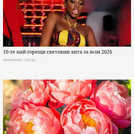
10-те най-горещи световни хита за юли 2026
MelomanBG - 10te.bg