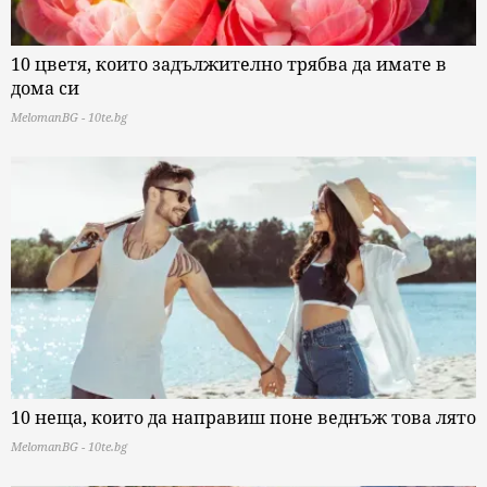
10 цветя, които задължително трябва да имате в
дома си
MelomanBG - 10te.bg
10 неща, които да направиш поне веднъж това лято
MelomanBG - 10te.bg