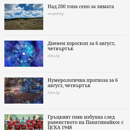
Над 200 тона сено за зимата
sinoptik.bg
Дневен хороскоп за 6 август,
четвъртък
Edna.bg
Нумерологична прогноза за 6
август, четвъртък
Edna.bg
Гръцкият гняв избухна след
равенството на Панатинайкос с
ЦСКА 1948