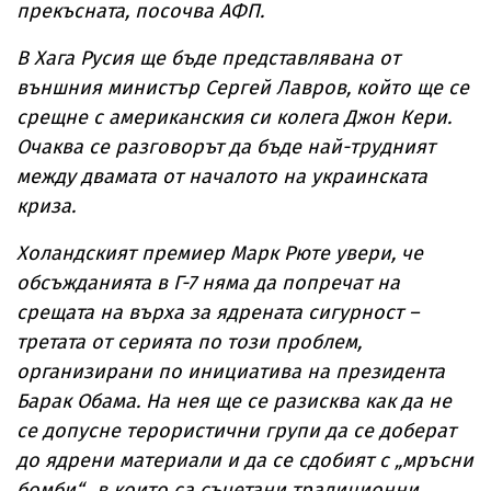
прекъсната, посочва АФП.
В Хага Русия ще бъде представлявана от
външния министър Сергей Лавров, който ще се
срещне с американския си колега Джон Кери.
Очаква се разговорът да бъде най-трудният
между двамата от началото на украинската
криза.
Холандският премиер Марк Рюте увери, че
обсъжданията в Г-7 няма да попречат на
срещата на върха за ядрената сигурност –
третата от серията по този проблем,
организирани по инициатива на президента
Барак Обама. На нея ще се разисква как да не
се допусне терористични групи да се доберат
до ядрени материали и да се сдобият с „мръсни
бомби“, в които са съчетани традиционни