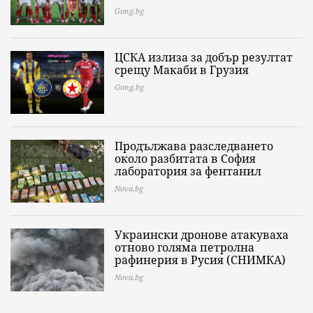
Gong.bg
ЦСКА излиза за добър резултат
срещу Макаби в Грузия
Gong.bg
Продължава разследването
около разбитата в София
лаборатория за фентанил
Nova.bg
Украински дронове атакуваха
отново голяма петролна
рафинерия в Русия (СНИМКА)
Nova.bg