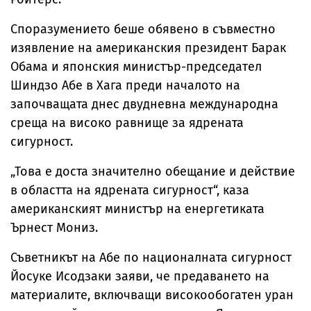
Споразумението беше обявено в съвместно
изявление на американския президент Барак
Обама и японския министър-председател
Шиндзо Абе в Хага преди началото на
започващата днес двудневна международна
среща на високо равнище за ядрената
сигурност.
„Това е доста значително обещание и действие
в областта на ядрената сигурност“, каза
американският министър на енергетиката
Ърнест Мониз.
Съветникът на Абе по националната сигурност
Йосуке Исодзаки заяви, че предаването на
материалите, включващи високообогатен уран