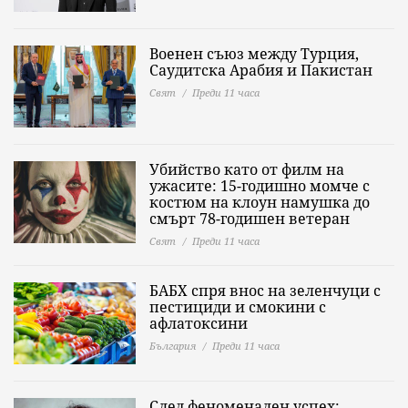
Военен съюз между Турция,
Саудитска Арабия и Пакистан
Свят
Преди 11 часа
Убийство като от филм на
ужасите: 15-годишно момче с
костюм на клоун намушка до
смърт 78-годишен ветеран
Свят
Преди 11 часа
БАБХ спря внос на зеленчуци с
пестициди и смокини с
афлатоксини
България
Преди 11 часа
След феноменален успех: