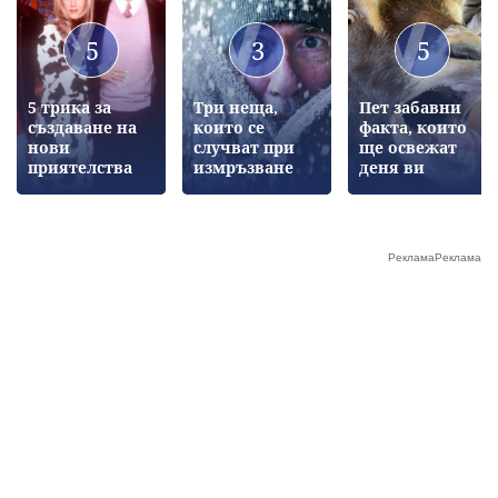
5
3
5
5 трика за
Три неща,
Пет забавни
създаване на
които се
факта, които
нови
случват при
ще освежат
приятелства
измръзване
деня ви