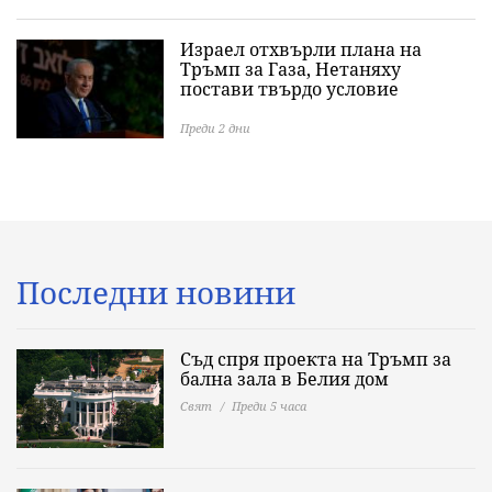
Израел отхвърли плана на
Тръмп за Газа, Нетаняху
постави твърдо условие
Преди 2 дни
Последни новини
Съд спря проекта на Тръмп за
бална зала в Белия дом
Свят
Преди 5 часа