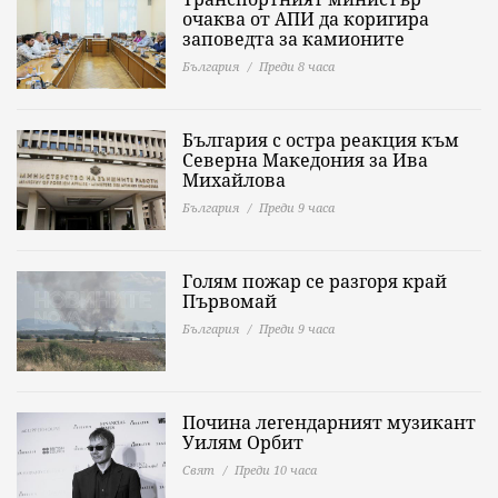
очаква от АПИ да коригира
заповедта за камионите
България
Преди 8 часа
България с остра реакция към
Северна Македония за Ива
Михайлова
България
Преди 9 часа
Голям пожар се разгоря край
Първомай
България
Преди 9 часа
Почина легендарният музикант
Уилям Орбит
Свят
Преди 10 часа