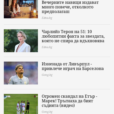
Вечерните навици издават
много повече, отколкото
предполагаш
Edna.bg
Чарлийз Терон на 51: 10
любопитни факта за звездата,
която не спира да вдъхновява
Edna.bg
Изненада от Ливърпул -
привлече играч на Барселона
Gong.bg
Огромен скандал на Етър -
Марек! Тръгнаха да бият
съдията (видео)
Gong.bg