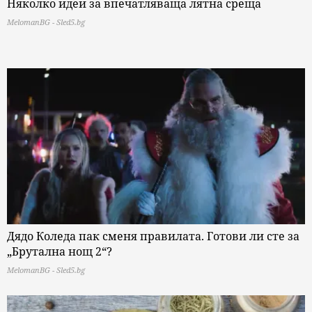
Няколко идеи за впечатляваща лятна среща
MelomanBG - Sled5.bg
Дядо Коледа пак сменя правилата. Готови ли сте за
„Брутална нощ 2“?
MelomanBG - Sled5.bg