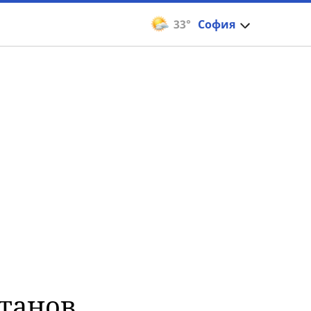
33°
София
етанов