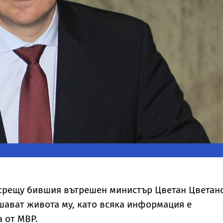
срещу бившия вътрешен министър Цветан Цветан
шават живота му, като всяка информация е
 от МВР.