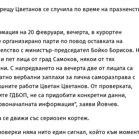
срещу Цветанов се случила по време на празненст
мация на 20 февруари, вечерта, в курортен
 организирано парти по повод оставката на
елство с министър-председател Бойко Борисов. 
и пет лица от град Самоков, някои от тях
и. С напредването на вечерта две от лицата са
атно вербални заплахи за лична саморазправа с
шните работи Цветан Цветанов. От проверката,
те ГДБОП, не са придобити конкретни данни,
воначалната информация", заяви Йовчев.
 се движи със сериозен кортеж.
оверки няма нито един сигнал, който към момен