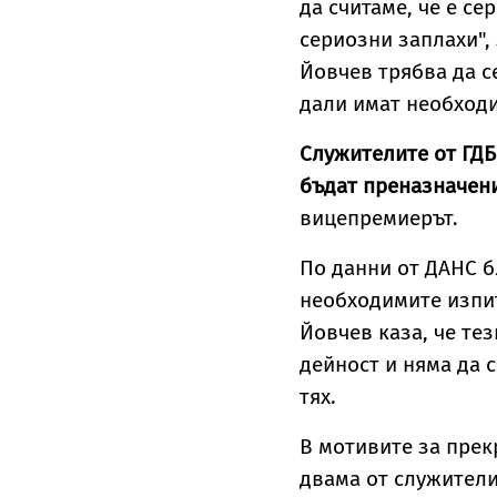
да считаме, че е с
сериозни заплахи",
Йовчев трябва да с
дали имат необходи
Служителите от ГДБ
бъдат преназначен
вицепремиерът.
По данни от ДАНС б
необходимите изпит
Йовчев каза, че те
дейност и няма да 
тях.
В мотивите за прек
двама от служители