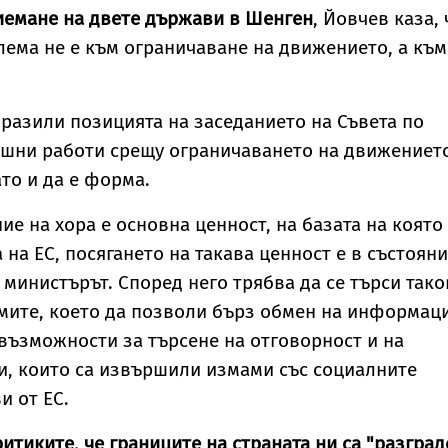
иемане на двете държави в Шенген
, Йовчев каза, 
ема не е към ограничаване на движението, а към
изразили позицията на заседанието на Съвета по
ешни работи срещу ограничаването на движениет
то и да е форма.
е на хора е основна ценност, на базата на която
на ЕС, посягането на такава ценност е в състоян
 министърът. Според него трябва да се търси тако
мите, което да позволи бърз обмен на информаци
възможности за търсене на отговорност и на
и, които са извършили измами със социалните
 от ЕС.
итиките, че границите на страната ни са "разград