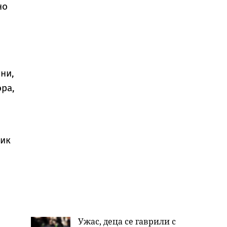
но
нни,
ра,
ник
Ужас, деца се гаврили с