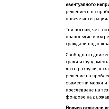
евентуалното непр
решението на пробл
повече интеграция.
Той посочи, че са 
правосъдие и вътр
граждани под каква
Свободното движени
гради и фундамента 
да го разруши, каза
решение на пробле
съвместни мерки и 
преследване на тез
фондове на държави
Йовчев отхвърли кр