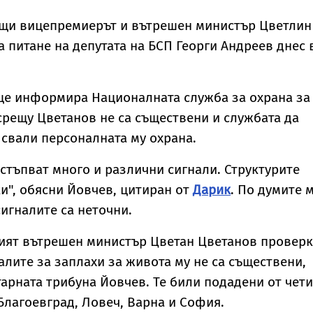
бщи вицепремиерът и вътрешен министър Цветлин
а питане на депутата на БСП Георги Андреев днес 
ще информира Националната служба за охрана за
 срещу Цветанов не са съществени и службата да
 свали персоналната му охрана.
стъпват много и различни сигнали. Структурите
", обясни Йовчев, цитиран от
Дарик
. По думите 
сигналите са неточни.
ият вътрешен министър Цветан Цветанов проверк
алите за заплахи за живота му не са съществени,
арната трибуна Йовчев. Те били подадени от чет
Благоевград, Ловеч, Варна и София.