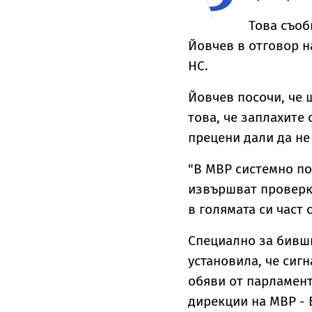
Това съо
Йовчев в отговор н
НС.
Йовчев посочи, че 
това, че заплахите
прецени дали да не
"В МВР системно по
извършват проверки
в голямата си част 
Специално за бивш
установила, че сигн
обяви от парламент
дирекции на МВР - 