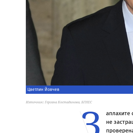
Цветлин Йовчев
З
Източник: Гергана Костадинова, БГНЕС
аплахите 
не застра
проверена