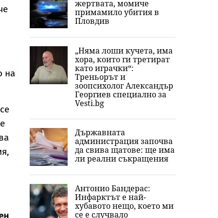
жертвата, момиче
че
примамило убития в
Пловдив
„Няма лоши кучета, има
хора, които ги третират
като играчки“:
о на
Треньорът и
зоопсихолог Александър
Георгиев специално за
Vesti.bg
 се
ие
Държавната
ва
администрация започва
да свива щатове: ще има
я,
ли реални съкращения
Антонио Бандерас:
Инфарктът е най-
хубавото нещо, което ми
се е случвало
ен