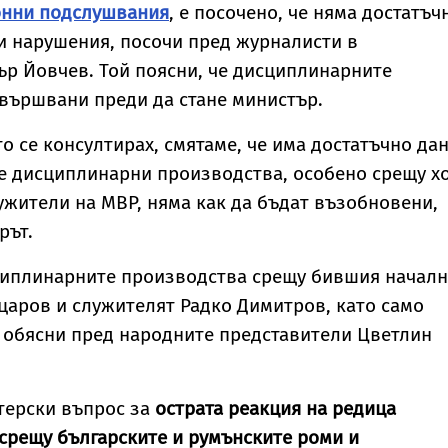
онни подслушвания
, е посочено, че няма достатъч
и нарушения, посочи пред журналисти в
р Йовчев. Той поясни, че дисциплинарните
вършвани преди да стане министър.
то се консултирах, смятаме, че има достатъчно да
е дисциплинарни производства, особено срещу хо
лужители на МВР, няма как да бъдат възобновени,
рът.
циплинарните производства срещу бившия начал
царов и служителят Радко Димитров, като само
 обясни пред народните представители Цветлин
терски въпрос за
острата реакция на редица
срещу българските и румънските роми и