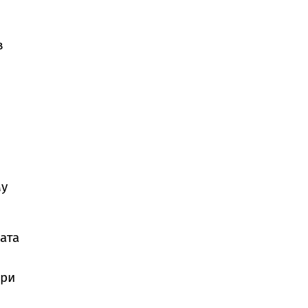
в
му
ата
ири