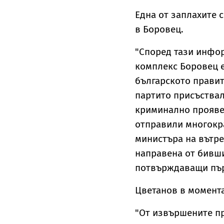
Една от заплахите 
в Боровец.
"Според тази инфор
комплекс Боровец е
българското правит
партито присъствал
криминално проявен
отправили многокр
министъра на вътре
направена от бивши
потвърждаващи пър
Цветанов в момента
"От извършените пр