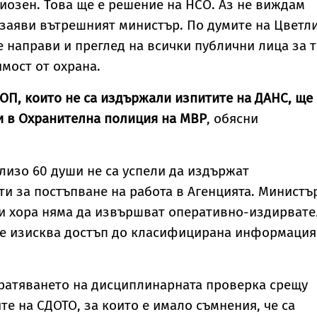
ериозен. Това ще е решение на НСО. Аз не виждам
 заяви вътрешният министър. По думите на Цветл
е направи и преглед на всички публични лица за 
мост от охрана.
ОП, които не са издържали изпитите на ДАНС, ще
и в Охранителна полиция на МВР
, обясни
лизо 60 души не са успели да издържат
и за постъпване на работа в Агенцията. Министъ
зи хора няма да извършват оперативно-издирват
се изисква достъп до класифицирана информация
ратяването на дисциплинарната проверка срещу
те на СДОТО, за които е имало съмнения, че са