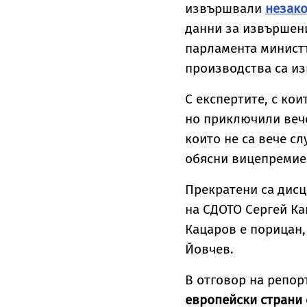
извършвали
незак
данни за извършен
парламента министъ
производства са из
С експертите, с кои
но приключили веч
които не са вече с
обясни вицепремие
Прекратени са дис
на СДОТО Сергей Ка
Кацаров е порицан,
Йовчев.
В отговор на репор
европейски страни 