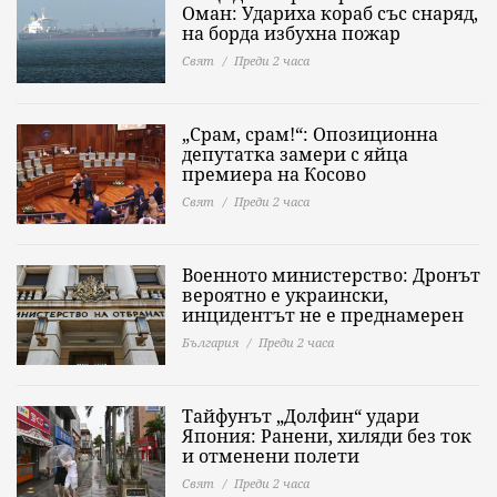
Оман: Удариха кораб със снаряд,
на борда избухна пожар
Свят
Преди 2 часа
„Срам, срам!“: Опозиционна
депутатка замери с яйца
премиера на Косово
Свят
Преди 2 часа
Военното министерство: Дронът
вероятно е украински,
инцидентът не е преднамерен
България
Преди 2 часа
Тайфунът „Долфин“ удари
Япония: Ранени, хиляди без ток
и отменени полети
Свят
Преди 2 часа