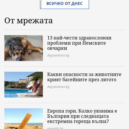
ВСИЧКО ОТ ДНЕС
От мрежата
13 най-чести здравословни
проблеми при Немските
овчарки
dogsandcats.bg
Какви опасности за животните
крият басейните през лятото
dogsandcats.bg
Европа гори. Колко уязвима е
България при следващата
екстремна гореща вълна?
sinoptik.bg