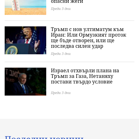
опасни жеги
Преди 3 дни
Тръмп с нов ултиматум към
Иран: Или Ормузкият проток
ще бъде отворен, или ще
последва силен удар
Преди 3 дни
Израел отхвърли плана на
Тръмп за Газа, Нетаняху
постави твърдо условие
Преди 3 дни
Последни новини