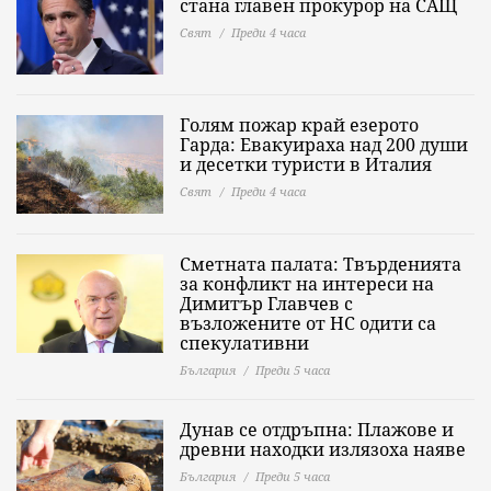
стана главен прокурор на САЩ
Свят
Преди 4 часа
Голям пожар край езерото
Гарда: Евакуираха над 200 души
и десетки туристи в Италия
Свят
Преди 4 часа
Сметната палата: Твърденията
за конфликт на интереси на
Димитър Главчев с
възложените от НС одити са
спекулативни
България
Преди 5 часа
Дунав се отдръпна: Плажове и
древни находки излязоха наяве
България
Преди 5 часа