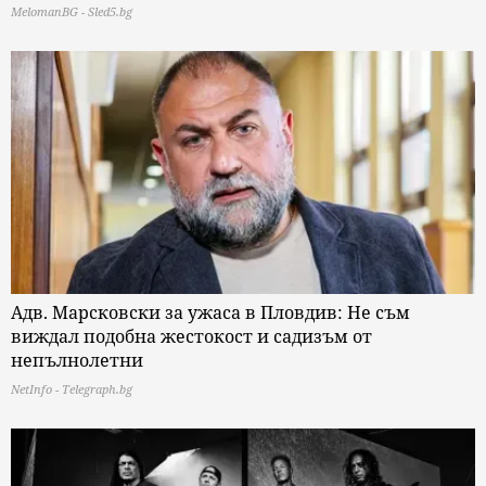
MelomanBG - Sled5.bg
Адв. Марсковски за ужаса в Пловдив: Не съм
виждал подобна жестокост и садизъм от
непълнолетни
NetInfo - Telegraph.bg