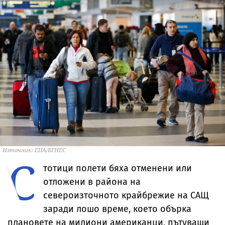
Източник: ЕПА/БГНЕС
С
тотици полети бяха отменени или
отложени в района на
североизточното крайбрежие на САЩ
заради лошо време, което обърка
плановете на милиони американци, пътуващи