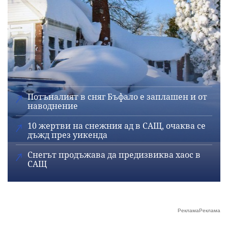
Потъналият в сняг Бъфало е заплашен и от
наводнение
10 жертви на снежния ад в САЩ, очаква се
дъжд през уикенда
Снегът продъжава да предизвиква хаос в
САЩ