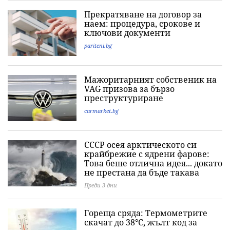
Прекратяване на договор за
наем: процедура, срокове и
ключови документи
pariteni.bg
Мажоритарният собственик на
VAG призова за бързо
преструктуриране
carmarket.bg
СССР осея арктическото си
крайбрежие с ядрени фарове:
Това беше отлична идея... докато
не престана да бъде такава
Преди 3 дни
Гореща сряда: Термометрите
скачат до 38°C, жълт код за