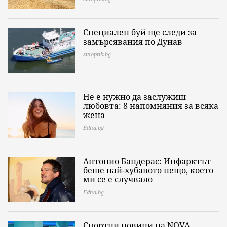
Специален буй ще следи за
замърсявания по Дунав
sinoptik.bg
Не е нужно да заслужиш
любовта: 8 напомняния за всяка
жена
Edna.bg
Антонио Бандерас: Инфарктът
беше най-хубавото нещо, което
ми се е случвало
Edna.bg
Спортни новини на NOVA