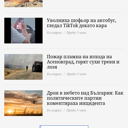
Уволниха шофьор на автобус,
гледал TikTok докато кара
България
Преди 5 часа
Пожар пламна на изхода на
Асеновград, горят сухи треви и
лозя
България
Преди 5 часа
Дрон в небето над България: Как
политическите партии
коментираха инцидента
България
Преди 5 часа