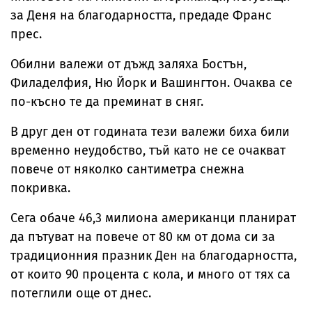
за Деня на благодарността, предаде Франс
прес.
Обилни валежи от дъжд заляха Бостън,
Филаделфия, Ню Йорк и Вашингтон. Очаква се
по-късно те да преминат в сняг.
В друг ден от годината тези валежи биха били
временно неудобство, тъй като не се очакват
повече от няколко сантиметра снежна
покривка.
Сега обаче 46,3 милиона американци планират
да пътуват на повече от 80 км от дома си за
традиционния празник Ден на благодарността,
от които 90 процента с кола, и много от тях са
потеглили още от днес.