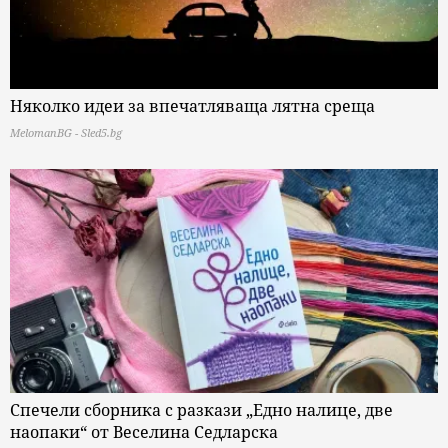
Няколко идеи за впечатляваща лятна среща
MelomanBG - Sled5.bg
Спечели сборника с разкази „Едно налице, две
наопаки“ от Веселина Седларска