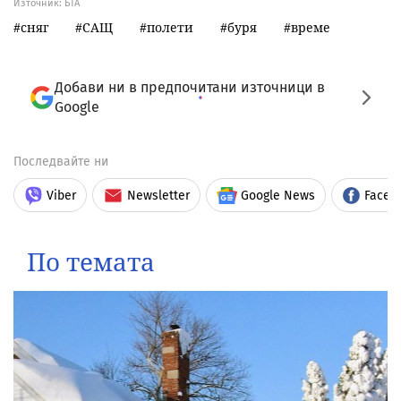
Източник:
БТА
сняг
САЩ
полети
буря
време
Добави ни в предпочитани източници в
Google
Последвайте ни
Viber
Newsletter
Google News
Faceb
По темата