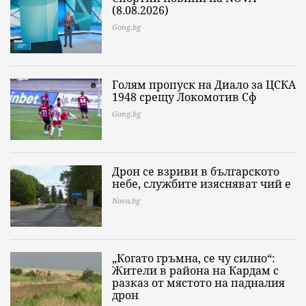
(8.08.2026)
Gong.bg
Голям пропуск на Диало за ЦСКА
1948 срещу Локомотив Сф
Gong.bg
Дрон се взриви в българското
небе, службите изясняват чий е
Nova.bg
„Когато гръмна, се чу силно“:
Жители в района на Кардам с
разказ от мястото на падналия
дрон