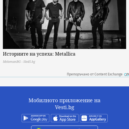
Историите на успеха: Metallica
MelomanBG - Sled5.bg
Препоръчано от Content Exchange
Мобилното приложение на
Vesti.bg