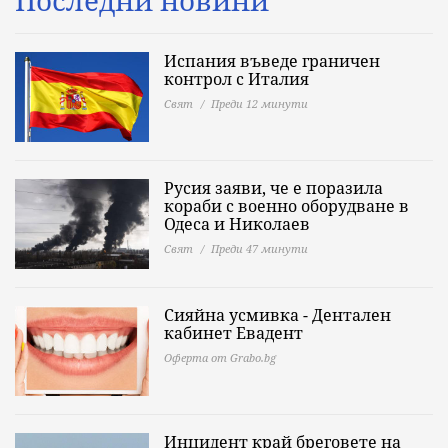
Испания въведе граничен
контрол с Италия
Свят
Преди 12 минути
Русия заяви, че е поразила
кораби с военно оборудване в
Одеса и Николаев
Свят
Преди 47 минути
Сияйна усмивка - Дентален
кабинет Евадент
Оферта от Grabo.bg
Инцидент край бреговете на