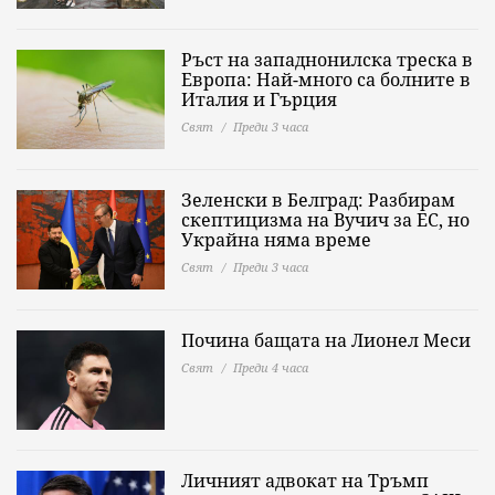
Ръст на западнонилска треска в
Европа: Най-много са болните в
Италия и Гърция
Свят
Преди 3 часа
Зеленски в Белград: Разбирам
скептицизма на Вучич за ЕС, но
Украйна няма време
Свят
Преди 3 часа
Почина бащата на Лионел Меси
Свят
Преди 4 часа
Личният адвокат на Тръмп