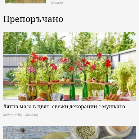
Nova.bg
Препоръчано
Лятна маса в цвят: свежи декорации с мушкато
MelomanBG - Sled5.bg