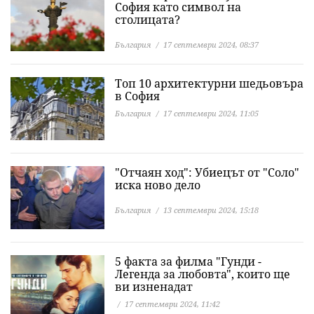
София като символ на
столицата?
България
17 септември 2024, 08:37
Топ 10 архитектурни шедьовъра
в София
България
17 септември 2024, 11:05
"Отчаян ход": Убиецът от "Соло"
иска ново дело
България
13 септември 2024, 15:18
5 факта за филма "Гунди -
Легенда за любовта", които ще
ви изненадат
17 септември 2024, 11:42