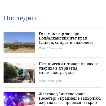
Последни
Голям пожар затвори
Подбалканския път край
Сливен, спират и влаковете
Преди 22 минути
Пътнически и товарен влак се
удариха в Хърватия,
много пострадали
Преди 34 минути
Жестоко убийство край
Несебър: Украинец е задържан,
жертвата е с прерязано гърло