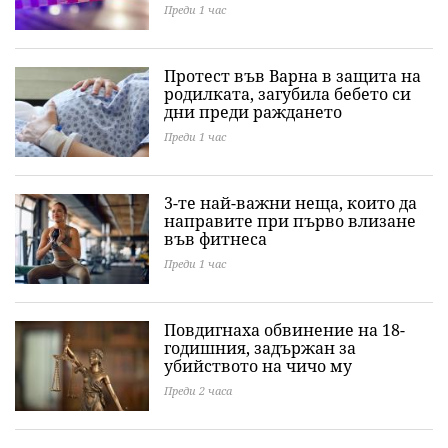
Преди 1 час
Протест във Варна в защита на
родилката, загубила бебето си
дни преди раждането
Преди 1 час
3-те най-важни неща, които да
направите при първо влизане
във фитнеса
Преди 1 час
Повдигнаха обвинение на 18-
годишния, задържан за
убийството на чичо му
Преди 2 часа