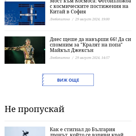
Мост към Космоса: Фотоизложба
с космическите постижения на
Китай в София
Любопитно
29 август 2024, 19:00
Днес щеше да навърши 66! Да си
спомним за "Кралят на попа"
Майкъл Джексън
Любопитно
29 август 2024, 14:57
ВИЖ ОЩЕ
Не пропускай
Как е стигнал до България
дронът, който се взриви край