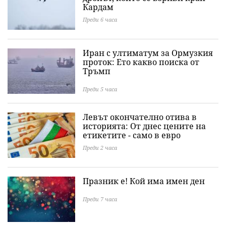
Кардам
Преди 6 часа
Иран с ултиматум за Ормузкия
проток: Ето какво поиска от
Тръмп
Преди 5 часа
Левът окончателно отива в
историята: Oт днес цените на
етикетите - само в евро
Преди 2 часа
Празник е! Кой има имен ден
Преди 7 часа