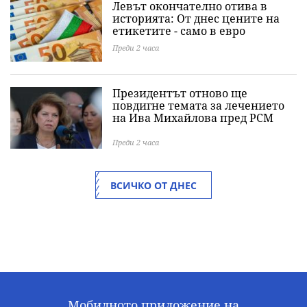
Левът окончателно отива в
историята: Oт днес цените на
етикетите - само в евро
Преди 2 часа
Президентът отново ще
повдигне темата за лечението
на Ива Михайлова пред РСМ
Преди 2 часа
ВСИЧКО ОТ ДНЕС
Мобилното приложение на