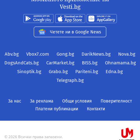
Vesti.bg
Четете ни в Google News
Abv.bg
Vbox7.com
Gong.bg
DarikNews.bg
Nova.bg
DogsAndCats.bg
CarMarket.bg
BISS.bg
Ohnamama.bg
Sinoptik.bg
Grabo.bg
Pariteni.bg
Edna.bg
Telegraph.bg
За нас
За реклама
Общи условия
Поверителност
Платени публикации
Контакти
© 2026 Всички права запазени.