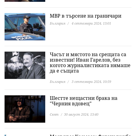
МВР в търсене на граничари
България
4 септември 2024, 13:01
Часът и мястото на срещата са
известни! Иван Гарелов, без
когото журналистиката нямаше
да е същата
България
3 септември 2024, 10:59
Шестте нещастни брака на
"Черния вдовец"
Свят
30 август 2024, 13:40