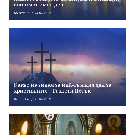
кои имат имен ден
България
24.04.2022
Какво не знаем за най-тъжния ден за
християните – Разпети Петък
Великден
22.04.2022