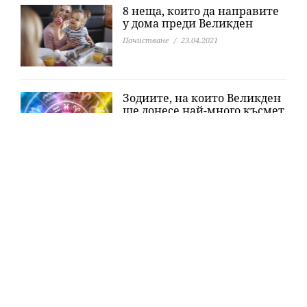
8 неща, които да направите
у дома преди Великден
Почистване
23.04.2021
Зодиите, на които Великден
ще донесе най-много късмет
Любопитно
20.04.2021
Едни от
най-свещените
места
за
българите (СНИМКИ)
Любопитно
13.04.2021
Колко ще ни струва
пазаруването за Великден
Великден
12.04.2021