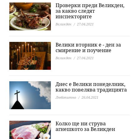
Проверки преди Великден,
за какво следят
инспекторите
Великден
27.04.2021
Велики вторник е - ден за
смирение и поучение
Великден
27.04.2021
Днес е Велики понеделник,
какво повелява традицията
Любопитно
26.04.2021
Колко ще ни струва
агнешкото за Великден