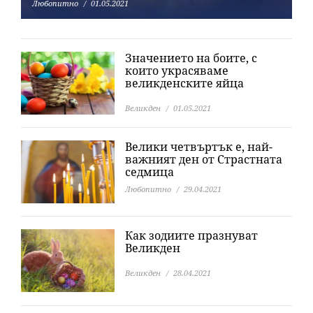
Любопитно
01.05.2021
Значението на боите, с
които украсяваме
великденските яйца
Великден
01.05.2021
Велики четвъртък е, най-
важният ден от Страстната
седмица
Любопитно
29.04.2021
Как зодиите празнуват
Великден
Великден
28.04.2021