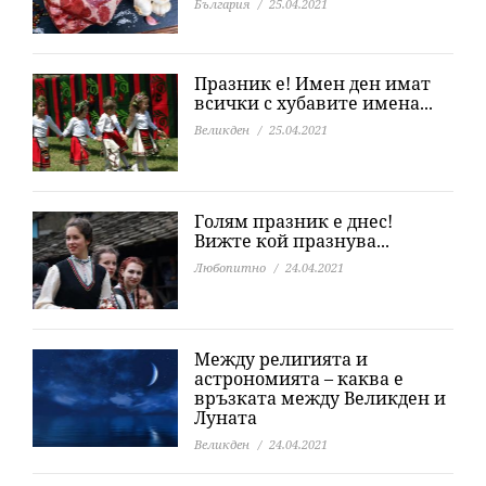
България
25.04.2021
Празник е! Имен ден имат
всички с хубавите имена...
Великден
25.04.2021
Голям празник е днес!
Вижте кой празнува...
Любопитно
24.04.2021
Между религията и
астрономията – каква е
връзката между Великден и
Луната
Великден
24.04.2021