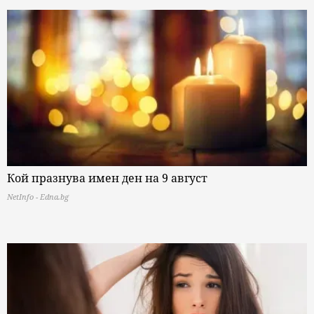
Кой празнува имен ден на 9 август
NetInfo - Edna.bg