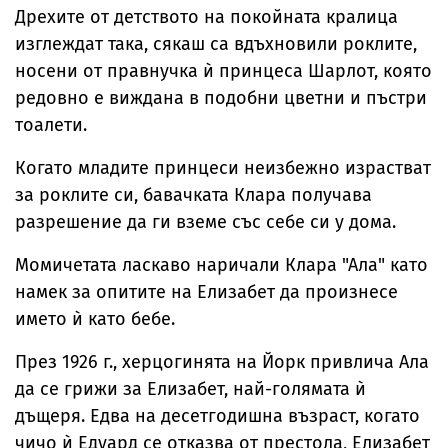
Дрехите от детството на покойната кралица
изглеждат така, сякаш са вдъхновили роклите,
носени от правнучка ѝ принцеса Шарлот, която
редовно е виждана в подобни цветни и пъстри
тоалети.
Когато младите принцеси неизбежно израстват
за роклите си, бавачката Клара получава
разрешение да ги вземе със себе си у дома.
Момичетата ласкаво наричали Клара "Ала" като
намек за опитите на Елизабет да произнесе
името ѝ като бебе.
През 1926 г., херцогинята на Йорк привлича Ала
да се грижи за Елизабет, най-голямата ѝ
дъщеря. Едва на десетгодишна възраст, когато
чичо ѝ Едуард се отказва от престола, Елизабет