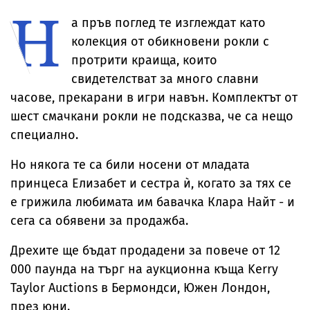
Н
температурите
за милиони
до рекордни
а пръв поглед те изглеждат като
нива
колекция от обикновени рокли с
протрити краища, които
свидетелстват за много славни
часове, прекарани в игри навън. Комплектът от
шест смачкани рокли не подсказва, че са нещо
специално.
Но някога те са били носени от младата
принцеса Елизабет и сестра ѝ, когато за тях се
е грижила любимата им бавачка Клара Найт - и
сега са обявени за продажба.
Дрехите ще бъдат продадени за повече от 12
000 паунда на търг на аукционна къща Kerry
Taylor Auctions в Бермондси, Южен Лондон,
през юни.