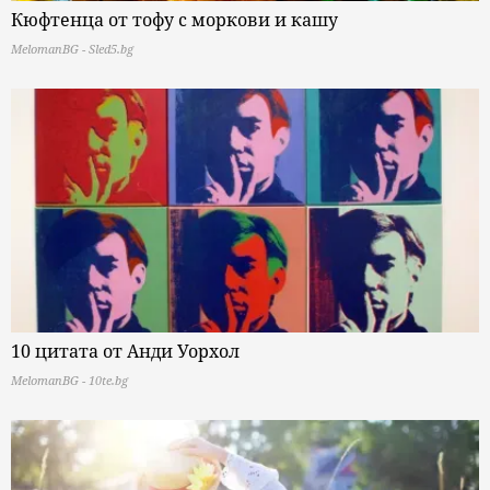
Кюфтенца от тофу с моркови и кашу
MelomanBG - Sled5.bg
10 цитата от Анди Уорхол
MelomanBG - 10te.bg