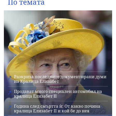
По темата
Разкриха последните документирани думи
на Кралица Елизабет
Продават много специален автомобил на
кралица Елизабет II
Година след смъртта ѝ: От какво почина
кралица Елизабет II и кой бе до нея