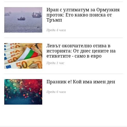
Иран с ултиматум за Ормузкия
проток: Ето какво поиска от
Тръмп
Преди 4 часа
Левът окончателно отива в
историята: Oт днес цените на
етикетите - само в евро
Преди 1 час
Празник е! Кой има имен ден
Преди 6 часа