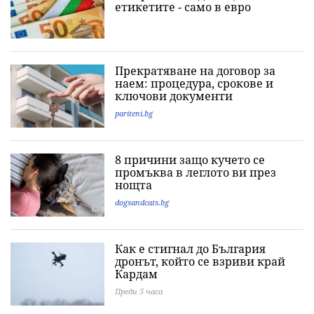
етикетите - само в евро
Прекратяване на договор за
наем: процедура, срокове и
ключови документи
pariteni.bg
8 причини защо кучето се
промъква в леглото ви през
нощта
dogsandcats.bg
Как е стигнал до България
дронът, който се взриви край
Кардам
Преди 5 часа