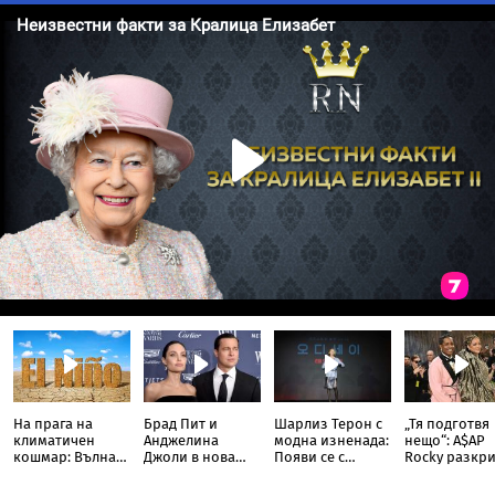
На прага на
Брад Пит и
Шарлиз Терон с
„Тя подготвя
климатичен
Анджелина
модна изненада:
нещо“: A$AP
кошмар: Вълна
Джоли в нова
Появи се с
Rocky разкри
от Ел Ниньо
ожесточена
прозрачна пола
Риана запис
изтласква
съдебна битка
тип „дъждобран“
нов албум