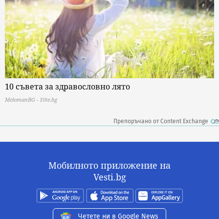
10 съвета за здравословно лято
MelomanBG - 10te.bg
Препоръчано от Content Exchange
Мобилното приложение на
Vesti.bg
Четете ни в Google News