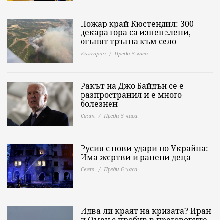
Пожар край Кюстендил: 300
декара гора са изпепелени,
огънят тръгна към село
България
Преди 5 часа
Ракът на Джо Байдън се е
разпространил и е много
болезнен
Свят
Преди 5 часа
Русия с нови удари по Украйна:
Има жертви и ранени деца
Свят
Преди 6 часа
Идва ли краят на кризата? Иран
и Оман с пробив в преговорите