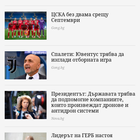
ЦСКА без двама срещу
Септември
Gong.bg
Спалети: Ювентус трябва да
изглади отборната игра
Gong.bg
Президентът: Държавата трябва
да подпомогне компаниите,
които произвеждат дронове и
антидрон системи
Nova.bg
Лидерът на ГЕРБ настоя