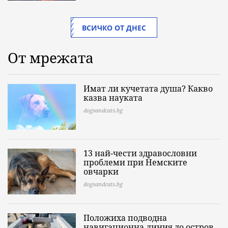
ВСИЧКО ОТ ДНЕС
От мрежата
Имат ли кучетата душа? Какво
казва науката
dogsandcats.bg
13 най-чести здравословни
проблеми при Немските
овчарки
dogsandcats.bg
Положиха подводна
навигационна линия до остров