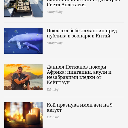
Света Анастасия
sinoptik.bg
Показаха бебе ламантин пред
публика в зоопарк в Китай
sinoptik.bg
Даниел Петканов покори
Африка: пингвини, акули и
незабравими гледки от
Кейптаун
Edna.bg
Кой празнува имен ден на 9
август
Edna.bg