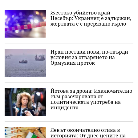
Жестоко убийство край
Несебър: Украинец е задържан,
жертвата е с прерязано гърло
Иран постави нови, по-твърди
условия за отварянето на
Ормузкия проток
Йотова за дрона: Изключително
съм разочарована от
политическата употреба на
инцидента
Левът окончателно отива в
историята: Oт днес цените на