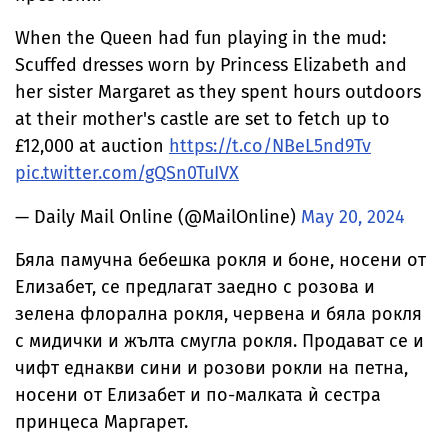
When the Queen had fun playing in the mud:
Scuffed dresses worn by Princess Elizabeth and
her sister Margaret as they spent hours outdoors
at their mother's castle are set to fetch up to
£12,000 at auction
https://t.co/NBeL5nd9Tv
pic.twitter.com/gQSn0TuIVX
— Daily Mail Online (@MailOnline)
May 20, 2024
Бяла памучна бебешка рокля и боне, носени от
Елизабет, се предлагат заедно с розова и
зелена флорална рокля, червена и бяла рокля
с мидички и жълта смугла рокля. Продават се и
чифт еднакви сини и розови рокли на петна,
носени от Елизабет и по-малката ѝ сестра
принцеса Маргарет.