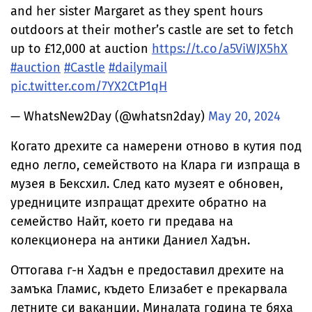
and her sister Margaret as they spent hours
outdoors at their mother’s castle are set to fetch
up to £12,000 at auction
https://t.co/a5ViWJX5hX
#auction
#Castle
#dailymail
pic.twitter.com/7YX2CtP1qH
— WhatsNew2Day (@whatsn2day)
May 20, 2024
Когато дрехите са намерени отново в кутия под
едно легло, семейството на Клара ги изпраща в
музея в Бексхил. След като музеят е обновен,
уредниците изпращат дрехите обратно на
семейство Найт, което ги предава на
колекционера на антики Даниел Хадън.
Оттогава г-н Хадън е предоставил дрехите на
замъка Гламис, където Елизабет е прекарвала
летните си ваканции. Миналата година те бяха