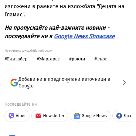
изложени в рамките на изложбата "Децата на
Гламис".
Не пропускайте най-важните новини -
последвайте ни в
Google News Showcase
Източник:
www.dailymail.co.uk
Елизабер
Маргарет
рокли
търг
Добави ни в предпочитани източници в
Google
Последвайте ни
Viber
Newsletter
Google News
Faceb