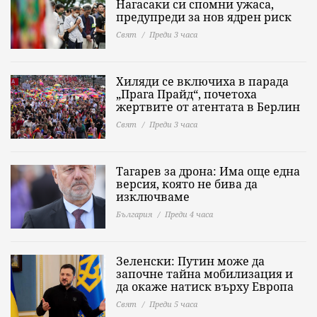
Нагасаки си спомни ужаса,
предупреди за нов ядрен риск
Свят
Преди 3 часа
Хиляди се включиха в парада
„Прага Прайд“, почетоха
жертвите от атентата в Берлин
Свят
Преди 3 часа
Тагарев за дрона: Има още една
версия, която не бива да
изключваме
България
Преди 4 часа
Зеленски: Путин може да
започне тайна мобилизация и
да окаже натиск върху Европа
Свят
Преди 5 часа