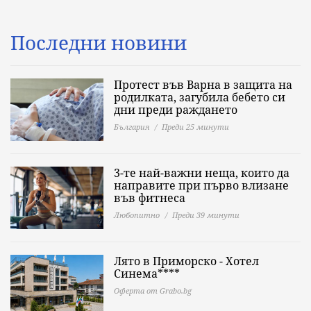
Последни новини
Протест във Варна в защита на
родилката, загубила бебето си
дни преди раждането
България
Преди 25 минути
3-те най-важни неща, които да
направите при първо влизане
във фитнеса
Любопитно
Преди 39 минути
Лято в Приморско - Хотел
Синема****
Оферта от Grabo.bg