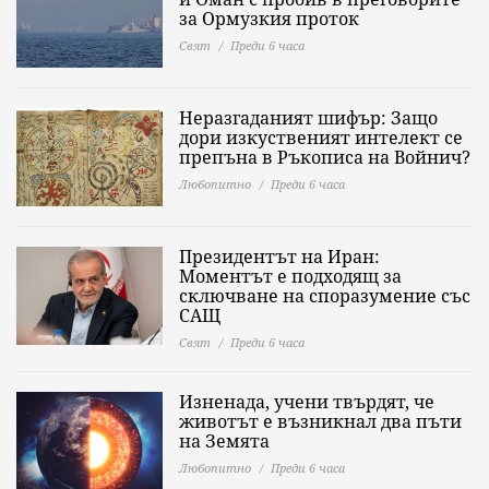
за Ормузкия проток
Свят
Преди 6 часа
Неразгаданият шифър: Защо
дори изкуственият интелект се
препъна в Ръкописа на Войнич?
Любопитно
Преди 6 часа
Президентът на Иран:
Моментът е подходящ за
сключване на споразумение със
САЩ
Свят
Преди 6 часа
Изненада, учени твърдят, че
животът е възникнал два пъти
на Земята
Любопитно
Преди 6 часа