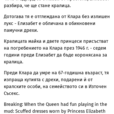
разбира, че ще стане кралица.
Дотогава тя е отглеждана от Клара без излишен
лукс - Елизабет е обличана в обикновени
памучни дрехи.
Кралицата майка и двете принцеси присъстват
на погребението на Клара през 1946 г. - седем
години преди Елизабет да бъде коронясана за
кралица.
Преди Клара да умре на 67-годишна възраст, тя
изпраща кутията с дрехи, подарени ѝ от
кралските особи, на семейството си в Източен
Съсекс.
Breaking: When the Queen had fun playing in the
mud: Scuffed dresses worn by Princess Elizabeth