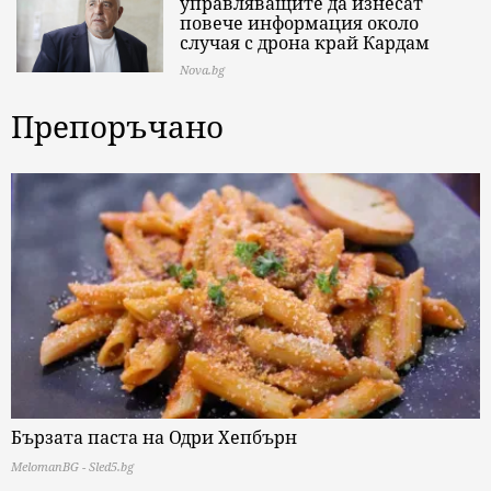
управляващите да изнесат
повече информация около
случая с дрона край Кардам
Nova.bg
Препоръчано
Бързата паста на Одри Хепбърн
MelomanBG - Sled5.bg