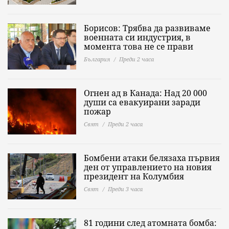
Борисов: Трябва да развиваме
военната си индустрия, в
момента това не се прави
България
Преди 2 часа
Огнен ад в Канада: Над 20 000
души са евакуирани заради
пожар
Свят
Преди 2 часа
Бомбени атаки белязаха първия
ден от управлението на новия
президент на Колумбия
Свят
Преди 3 часа
81 години след атомната бомба: