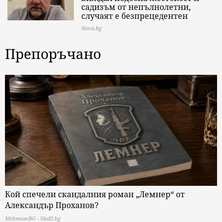
садизъм от непълнолетни,
случаят е безпрецедентен
Nova.bg
Препоръчано
Кой спечели скандалния роман „Лемнер“ от
Александър Проханов?
MelomanBG - Sled5.bg