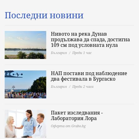
Последни новини
Нивото на река Дунав
продължава да спада, достигна
109 см под условната нула
България
Преди 1 час
НАП постави под наблюдение
два фестивала в Бургаско
България
Преди 2 часа
Пакет изследвания -
Лаборатория Лора
Оферта от Grabo.bg