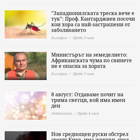
"Западнонилската треска вече е
тук": Проф. Кантарджиев посочи
кои хора са най-застрашени от
заболяването
България
Преди 3 часа
Министърът на земеделието:
Африканската чума по свинете
не е опасна за хората
България
Преди 3 часа
8 август: Отдаваме почит на
трима светци, кой има имен
ден
Любопитно
Преди 4 часа
Нов среднощен руски обстрел
срещу Киев, има жертви, сред