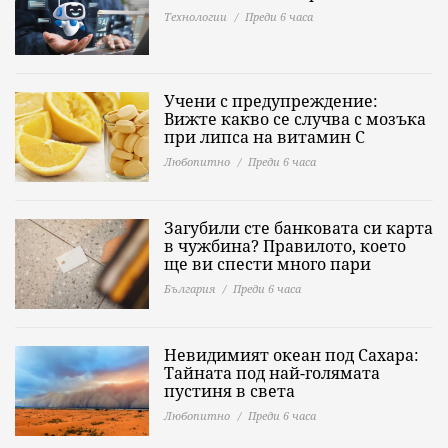
Технологии
Преди 6 часа
Учени с предупреждение:
Вижте какво се случва с мозъка
при липса на витамин C
Любопитно
Преди 6 часа
Загубили сте банковата си карта
в чужбина? Правилото, което
ще ви спести много пари
България
Преди 6 часа
Невидимият океан под Сахара:
Тайната под най-голямата
пустиня в света
Любопитно
Преди 6 часа