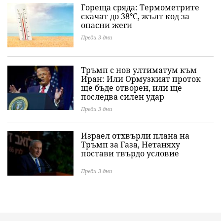
Гореща сряда: Термометрите
скачат до 38°C, жълт код за
опасни жеги
Преди 3 дни
Тръмп с нов ултиматум към
Иран: Или Ормузкият проток
ще бъде отворен, или ще
последва силен удар
Преди 3 дни
Израел отхвърли плана на
Тръмп за Газа, Нетаняху
постави твърдо условие
Преди 3 дни