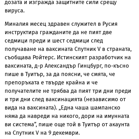
дозата и изгражда защитните сили срещу
вируса.
Миналия месец здравен служител в Русия
инструктира гражданите да не пият две
седмици преди и шест седмици след
получаване на ваксината Спутник V в страната,
съобщава Ройтерс. Истинският разработчик на
ваксината, д-р Александър Гинцбург, по-късно
пише в Туитър, за да поясни, че смята, че
препоръката е твърде крайна и че
получателите не трябва да пият три дни преди
и три дни след ваксинацията (независимо от
вида на ваксината). „Една чаша шампанско
няма да навреди на никого, дори на имунната
ви система”, пише още той в Туитър от акаунта
на Спутник V на 9 декември.