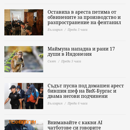
Оставиха в ареста петима от
обвинените за производство и
разпространение на фентанил
България
Преди 5 часа
Маймуна нападна и рани 17
души в Индонезия
Свят
Преди 5 часа
Съдът пусна под домашен арест
бившия шеф на ВиК-Бургас и
двама негови подчинени
България
Преди 6 часа
Внимавайте с какви AI
чатботове си говорите