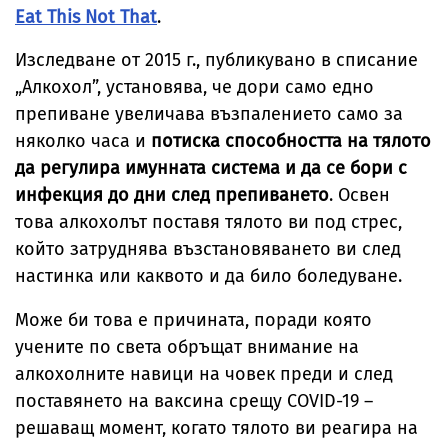
Eat This Not That
.
Изследване от 2015 г., публикувано в списание
„Алкохол”, установява, че дори само едно
препиване увеличава възпалението само за
няколко часа и
потиска способността на тялото
да регулира имунната система и да се бори с
инфекция до дни след препиването
. Освен
това алкохолът поставя тялото ви под стрес,
който затруднява възстановяването ви след
настинка или каквото и да било боледуване.
Може би това е причината, поради която
учените по света обръщат внимание на
алкохолните навици на човек преди и след
поставянето на ваксина срещу COVID-19 –
решаващ момент, когато тялото ви реагира на