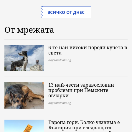
ВСИЧКО ОТ ДНЕС
От мрежата
6-те най-високи породи кучета в
света
dogsandcats.bg
13 най-чести здравословни
проблеми при Немските
овчарки
dogsandcats.bg
Европа гори. Колко уязвима е
България при следващата