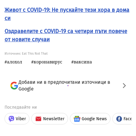
Живот с COVID-19: Не пускайте тези хора в дома
си
Оздравелите с COVID-19 са четири пъти повече
от новите случаи
Източник:
Eat This Not That
алохол
коронавирус
ваксина
Добави ни в предпочитани източници в
Google
Последвайте ни
Viber
Newsletter
Google News
Faceb