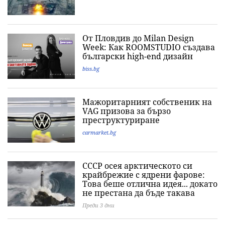
От Пловдив до Milan Design
Week: Как ROOMSTUDIO създава
български high-end дизайн
biss.bg
Мажоритарният собственик на
VAG призова за бързо
преструктуриране
carmarket.bg
СССР осея арктическото си
крайбрежие с ядрени фарове:
Това беше отлична идея... докато
не престана да бъде такава
Преди 3 дни