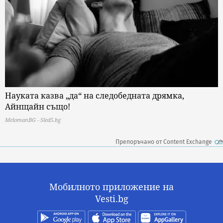
Науката казва „да“ на следобедната дрямка,
Айнщайн също!
MelomanBG - Sled5.bg
Препоръчано от Content Exchange
Мобилното приложение на
Vesti.bg