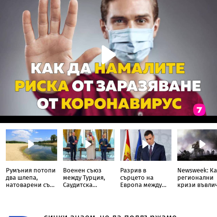
Румъния потопи
Военен съюз
Разрив в
Newsweek: Ка
два шлепа,
между Турция,
сърцето на
регионални
натоварени със
Саудитска
Европа между
кризи въвли
скали, в Дунав
Арабия и
Испания и
света в Трета
Пакистан
Италия
световна во