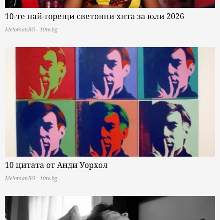
10-те най-горещи световни хита за юли 2026
MelomanBG - 10te.bg
10 цитата от Анди Уорхол
MelomanBG - 10te.bg