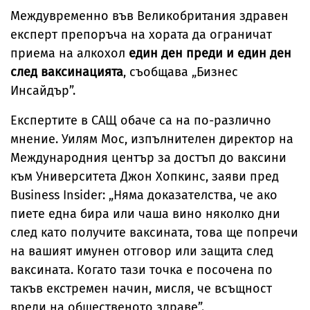
Междувременно във Великобритания здравен
експерт препоръча на хората да ограничат
приема на алкохол
един ден преди и един ден
след ваксинацията
, съобщава „Бизнес
Инсайдър”.
Експертите в САЩ обаче са на по-различно
мнение. Уилям Мос, изпълнителен директор на
Международния център за достъп до ваксини
към Университета Джон Хопкинс, заяви пред
Business Insider: „Няма доказателства, че ако
пиете една бира или чаша вино няколко дни
след като получите ваксината, това ще попречи
на вашият имунен отговор или защита след
ваксината. Когато тази точка е посочена по
такъв екстремен начин, мисля, че всъщност
вреди на общественото здраве”.