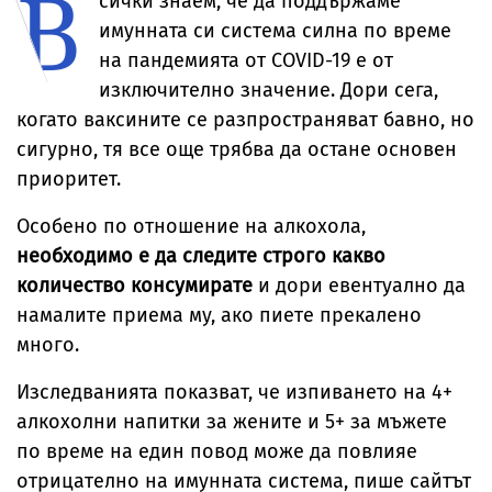
В
сички знаем, че да поддържаме
имунната си система силна по време
на пандемията от COVID-19 е от
изключително значение. Дори сега,
когато ваксините се разпространяват бавно, но
сигурно, тя все още трябва да остане основен
приоритет.
Особено по отношение на алкохола,
необходимо е да следите строго какво
количество консумирате
и дори евентуално да
намалите приема му, ако пиете прекалено
много.
Изследванията показват, че изпиването на 4+
алкохолни напитки за жените и 5+ за мъжете
по време на един повод може да повлияе
отрицателно на имунната система, пише сайтът