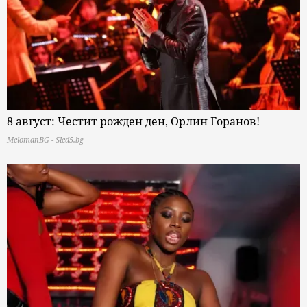
8 август: Честит рожден ден, Орлин Горанов!
MelomanBG - Sled5.bg