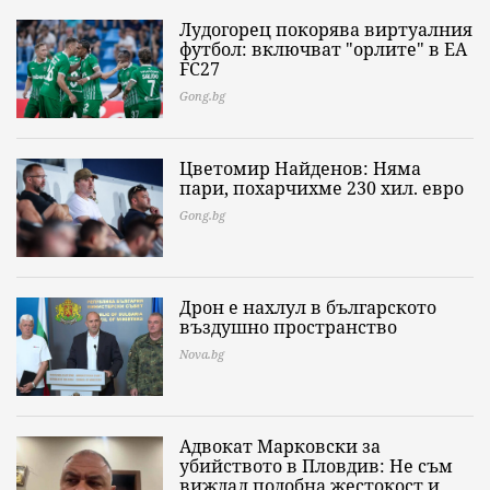
Лудогорец покорява виртуалния
футбол: включват "орлите" в EA
FC27
Gong.bg
Цветомир Найденов: Няма
пари, похарчихме 230 хил. евро
Gong.bg
Дрон е нахлул в българското
въздушно пространство
Nova.bg
Адвокат Марковски за
убийството в Пловдив: Не съм
виждал подобна жестокост и