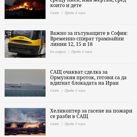
които и дете
Свят
Преди 4 часа
Важно за пътуващите в София:
Временно спират трамвайни
линии 12, 15 и 18
България
Преди 4 часа
САЩ очакват сделка за
Ормузкия проток, готови са да
вдигнат блокадата на Иран
Свят
Преди 5 часа
Хеликоптер за гасене на пожари
се разби в САЩ
Свят
Преди 5 часа