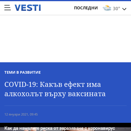
ПОСЛЕДНИ
30°
ТЕМИ В РАЗВИТИЕ
COVID-19: Какъв ефект има
алкохолът върху ваксината
12 януари 2021, 09:45