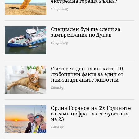
екстремна гореща вълна?
sinoptik.bg
Специален буй ще следи за
замърсявания по Дунав
sinoptik.bg
Световен ден на котките: 10
любопитни факта за едни от
най-загадъчните животни
Edna.bg
Орлин Горанов на 69: Годините
са само цифра – аз се чувствам
на 23
Edna.bg