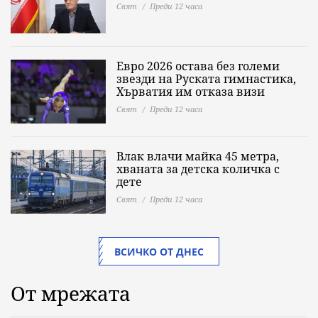
Свят
Преди 12 часа
Евро 2026 остава без големи
звезди на Руската гимнастика,
Хърватия им отказа визи
Свят
Преди 12 часа
Влак влачи майка 45 метра,
хваната за детска количка с
дете
Свят
Преди 12 часа
ВСИЧКО ОТ ДНЕС
От мрежата