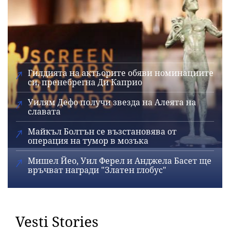
Гилдията на актьорите обяви номинациите
си, пренебрегна Ди Каприо
Уилям Дефо получи звезда на Алеята на
славата
Майкъл Болтън се възстановява от
операция на тумор в мозъка
Мишел Йео, Уил Ферел и Анджела Басет ще
връчват награди "Златен глобус"
Vesti Stories