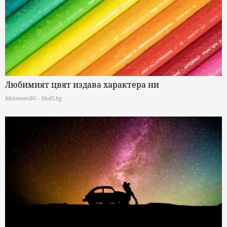
Любимият цвят издава характера ни
MelomanBG - Sled5.bg