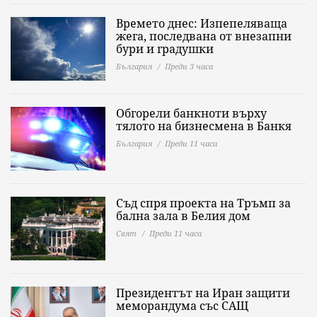
Времето днес: Изпепеляваща
жега, последвана от внезапни
бури и градушки
България
Преди 3 часа
Обгорели банкноти върху
тялото на бизнесмена в Банкя
България
Преди 11 часа
Съд спря проекта на Тръмп за
бална зала в Белия дом
Свят
Преди 11 часа
Президентът на Иран защити
меморандума със САЩ