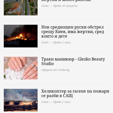
Свят
Преди 10 минути
Нов среднощен руски обстрел
срещу Киев, има жертви, сред
които и дете
Свят
Преди 2 часа
Траен маникюр - Glezko Beauty
Studio
Оферта от Grabo.bg
Хеликоптер за гасене на пожари
се разби в САЩ
Свят
Преди 2 часа