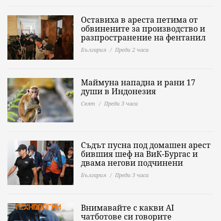
Оставиха в ареста петима от
обвинените за производство и
разпространение на фентанил
България
Преди 2 часа
Маймуна нападна и рани 17
души в Индонезия
Свят
Преди 3 часа
Съдът пусна под домашен арест
бившия шеф на ВиК-Бургас и
двама негови подчинени
България
Преди 3 часа
Внимавайте с какви AI
чатботове си говорите