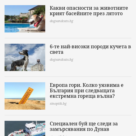
Какви опасности за животните
крият басейните през лятото
dogsandcats.bg
6-те най-високи породи кучета в
света
dogsandcats.bg
Европа гори. Колко уязвима е
България при следващата
екстремна гореща вълна?
sinoptik.bg
Специален буй ще следи за
замърсявания по Дунав