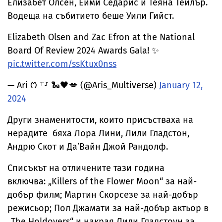
Елизабет Олсен, Ейми Седарис и Теяна Тейлър.
Водеща на събитието беше Уили Гийст.
Elizabeth Olsen and Zac Efron at the National
Board Of Review 2024 Awards Gala! ✨
pic.twitter.com/ssKtux0nss
— Ari ᱬ ⸆⸉ 🐍🖤💋 (@Aris_Multiverse)
January 12,
2024
Други знаменитости, които присъстваха на
нерадите бяха Лора Лини, Лили Гладстон,
Андрю Скот и Да’Вайн Джой Рандолф.
Списъкът на отличените тази година
включва: „Killers of the Flower Moon“ за най-
добър филм; Мартин Скорсезе за най-добър
режисьор; Пол Джамати за най-добър актьор в
„The Holdovers“ и накрая Лили Гладстоун за