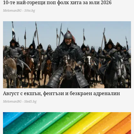
10-те най-горещи поп фолк хита за юли 2026
MelomanBG - 10te.bg
Август с екшън, фентъзи и безкраен адреналин
MelomanBG - Sled5.bg