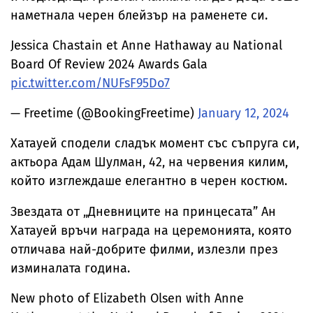
наметнала черен блейзър на раменете си.
Jessica Chastain et Anne Hathaway au National
Board Of Review 2024 Awards Gala
pic.twitter.com/NUFsF95Do7
— Freetime (@BookingFreetime)
January 12, 2024
Хатауей сподели сладък момент със съпруга си,
актьора Адам Шулман, 42, на червения килим,
който изглеждаше елегантно в черен костюм.
Звездата от „Дневниците на принцесата” Ан
Хатауей връчи награда на церемонията, която
отличава най-добрите филми, излезли през
изминалата година.
New photo of Elizabeth Olsen with Anne