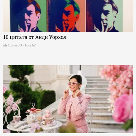
10 цитата от Анди Уорхол
MelomanBG - 10te.bg