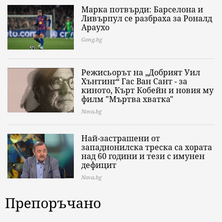
Марка потвърди: Барселона и
Ливърпул се разбраха за Роналд
Араухо
Gong.bg
Режисьорът на „Добрият Уил
Хънтинг“ Гас Ван Сант - за
киното, Кърт Кобейн и новия му
филм "Мъртва хватка"
Nova.bg
Най-застрашени от
западнонилска треска са хората
над 60 години и тези с имунен
дефицит
Nova.bg
Препоръчано