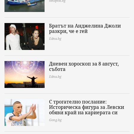
sinoptik.bg
Братът на Анджелина Джоли
разкри, че е гей
Edna.bg
Дневен хороскоп за 8 август,
събота
Edna.bg
С трогателно послание:
Историческа фигура за Левски
обяви край на кариерата си
Gong.bg