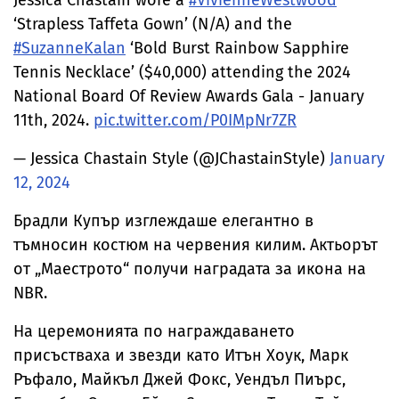
Jessica Chastain wore a
#VivienneWestwood
‘Strapless Taffeta Gown’ (N/A) and the
#SuzanneKalan
‘Bold Burst Rainbow Sapphire
Tennis Necklace’ ($40,000) attending the 2024
National Board Of Review Awards Gala - January
11th, 2024.
pic.twitter.com/P0IMpNr7ZR
— Jessica Chastain Style (@JChastainStyle)
January
12, 2024
Брадли Купър изглеждаше елегантно в
тъмносин костюм на червения килим. Актьорът
от „Маестрото“ получи наградата за икона на
NBR.
На церемонията по награждаването
присъстваха и звезди като Итън Хоук, Марк
Ръфало, Майкъл Джей Фокс, Уендъл Пиърс,