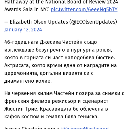
Hathaway at the National Board of Review 2024
Awards Gala in NYC
pic.twitter.com/6eeeNq5bTY
— Elizabeth Olsen Updates (@ECOlsenUpdates)
January 12, 2024
46-годишната Джесика Частейн също
изглеждаше безупречно в пурпурна рокля,
която в горната си част наподобява бюстие.
Актрисата, която връчи една от наградите на
церемонията, допълни визията си с
диамантено колие.
На червения килим Частейн позира за снимки с
френския филмов режисьор и сценарист
Жюстин Трие. Красавицата бе облечена в
кафяв костюм и семпла бяла тениска.