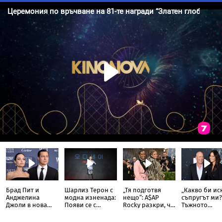
Брад Пит и
Шарлиз Терон с
„Тя подготвя
„Какво би ис
Анджелина
модна изненада:
нещо“: A$AP
съпругът ми?
Джоли в нова
Появи се с
Rocky разкри, че
Тъжното
ожесточена
прозрачна пола
Риана записва
признание н
съдебна битка
тип „дъждобран“
нов албум
съпругата на