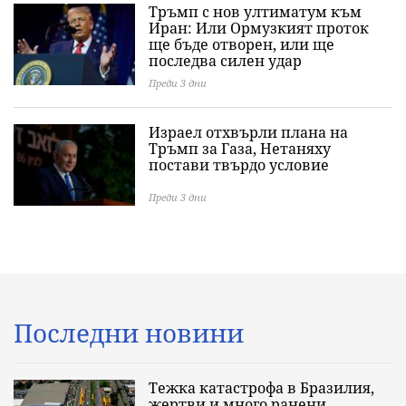
Тръмп с нов ултиматум към
Иран: Или Ормузкият проток
ще бъде отворен, или ще
последва силен удар
Преди 3 дни
Израел отхвърли плана на
Тръмп за Газа, Нетаняху
постави твърдо условие
Преди 3 дни
Последни новини
Тежка катастрофа в Бразилия,
жертви и много ранени