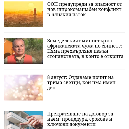
ООН предупреди за опасност от
нов широкомащабен конфликт
в Близкия изток
Земеделският министър за
африканската чума по свинете:
Няма прехвърляне извън
стопанствата, в които е открита
8 август: Отдаваме почит на
трима светци, кой има имен
ден
Прекратяване на договор за
наем: процедура, срокове и
ключови документи