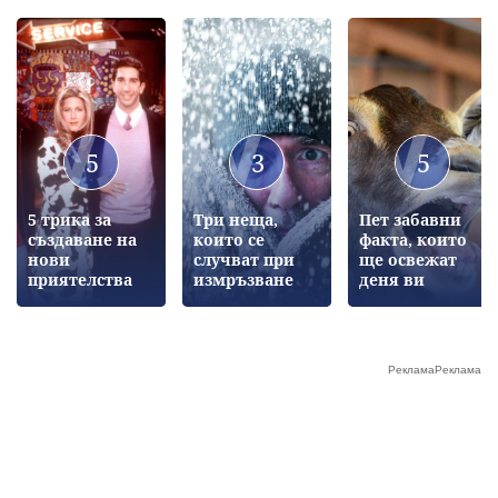
5
3
5
5 трика за
Три неща,
Пет забавни
създаване на
които се
факта, които
нови
случват при
ще освежат
приятелства
измръзване
деня ви