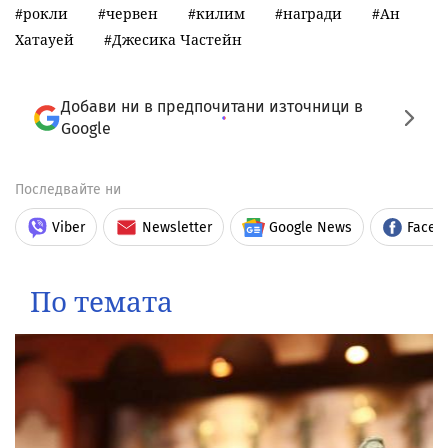
рокли
червен
килим
награди
Ан
Хатауей
Джесика Частейн
Добави ни в предпочитани източници в
Google
Последвайте ни
Viber
Newsletter
Google News
Faceb
По темата