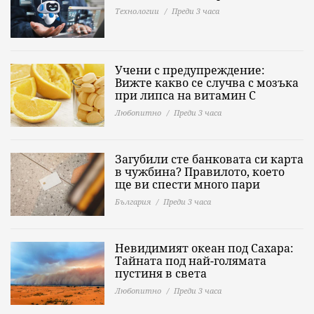
Технологии
Преди 3 часа
Учени с предупреждение:
Вижте какво се случва с мозъка
при липса на витамин C
Любопитно
Преди 3 часа
Загубили сте банковата си карта
в чужбина? Правилото, което
ще ви спести много пари
България
Преди 3 часа
Невидимият океан под Сахара:
Тайната под най-голямата
пустиня в света
Любопитно
Преди 3 часа