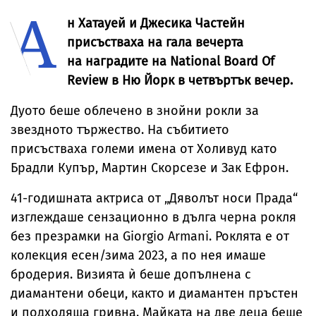
А
за милиони
Брус Уилис с
юбилея ѝ
н Хатауей и Джесика Частейн
присъстваха на гала вечерта
на наградите на National Board Of
Review в Ню Йорк в четвъртък вечер.
Дуото беше облечено в знойни рокли за
звездното тържество. На събитието
присъстваха големи имена от Холивуд като
Брадли Купър, Мартин Скорсезе и Зак Ефрон.
41-годишната актриса от „Дяволът носи Прада“
изглеждаше сензационно в дълга черна рокля
без презрамки на Giorgio Armani. Роклята е от
колекция есен/зима 2023, а по нея имаше
бродерия. Визията ѝ беше допълнена с
диамантени обеци, както и диамантен пръстен
и подходяща гривна. Майката на две деца беше