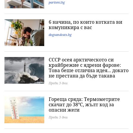
pariteni.bg
6 начина, по които котката ви
комуникира с вас
dogsandcats.bg
СССР осея арктическото си
крайбрежие с ядрени фарове:
Това беше отлична идея... докато
не престана да бъде такава
Преди 3 дни
Гореща сряда: Термометрите
скачат до 38°C, жълт код за
опасни жеги
Преди 3 дни