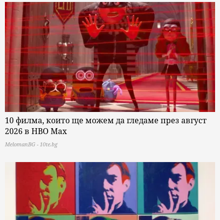
10 филма, които ще можем да гледаме през август
2026 в HBO Max
MelomanBG - 10te.bg