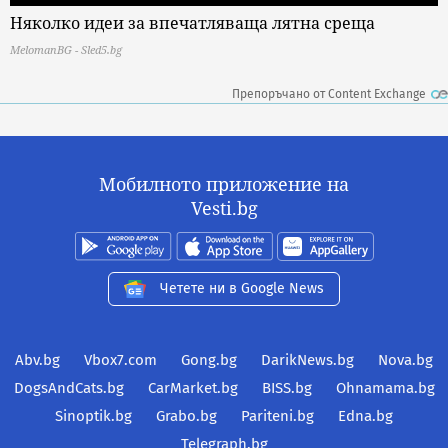
Няколко идеи за впечатляваща лятна среща
MelomanBG - Sled5.bg
Препоръчано от Content Exchange
Мобилното приложение на
Vesti.bg
Четете ни в Google News
Abv.bg
Vbox7.com
Gong.bg
DarikNews.bg
Nova.bg
DogsAndCats.bg
CarMarket.bg
BISS.bg
Ohnamama.bg
Sinoptik.bg
Grabo.bg
Pariteni.bg
Edna.bg
Telegraph.bg