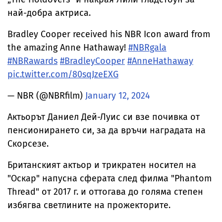
най-добра актриса.
Bradley Cooper received his NBR Icon award from
the amazing Anne Hathaway!
#NBRgala
#NBRawards
#BradleyCooper
#AnneHathaway
pic.twitter.com/80sqJzeEXG
— NBR (@NBRfilm)
January 12, 2024
Актьорът Даниел Дей-Луис си взе почивка от
пенсионирането си, за да връчи наградата на
Скорсезе.
Британският актьор и трикратен носител на
"Оскар" напусна сферата след филма "Phantom
Thread" от 2017 г. и оттогава до голяма степен
избягва светлините на прожекторите.