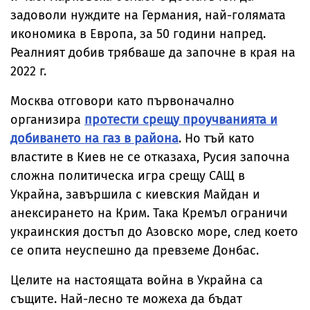
задоволи нуждите на Германия, най-голямата
икономика в Европа, за 50 години напред.
Реалният добив трябваше да започне в края на
2022 г.
Москва отговори като първоначално
организира
протести срещу проучванията и
добиването на газ в района
. Но тъй като
властите в Киев не се отказаха, Русия започна
сложна политическа игра срещу САЩ в
Украйна, завършила с киевския Майдан и
анексирането на Крим. Така Кремъл ограничи
украинския достъп до Азовско море, след което
се опита неуспешно да превземе Донбас.
Целите на настоящата война в Украйна са
същите. Най-лесно те можеха да бъдат