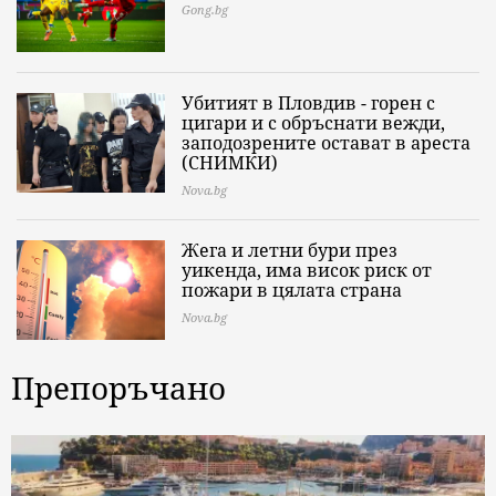
Gong.bg
Убитият в Пловдив - горен с
цигари и с обръснати вежди,
заподозрените остават в ареста
(СНИМКИ)
Nova.bg
Жега и летни бури през
уикенда, има висок риск от
пожари в цялата страна
Nova.bg
Препоръчано