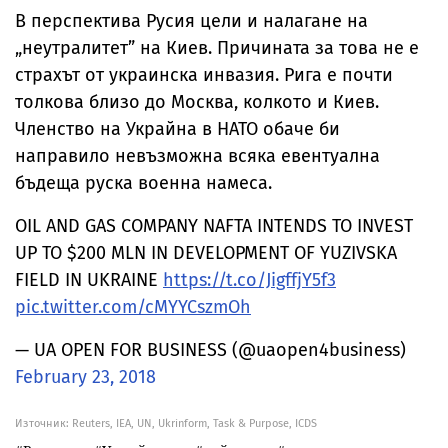
В перспектива Русия цели и налагане на
„неутралитет” на Киев. Причината за това не е
страхът от украинска инвазия. Рига е почти
толкова близо до Москва, колкото и Киев.
Членство на Украйна в НАТО обаче би
направило невъзможна всяка евентуална
бъдеща руска военна намеса.
OIL AND GAS COMPANY NAFTA INTENDS TO INVEST
UP TO $200 MLN IN DEVELOPMENT OF YUZIVSKA
FIELD IN UKRAINE
https://t.co/JigffjY5f3
pic.twitter.com/cMYYCszmOh
— UA OPEN FOR BUSINESS (@uaopen4business)
February 23, 2018
Източник:
Reuters, IEA, UN, Ukrinform, Task & Purpose, ICDS