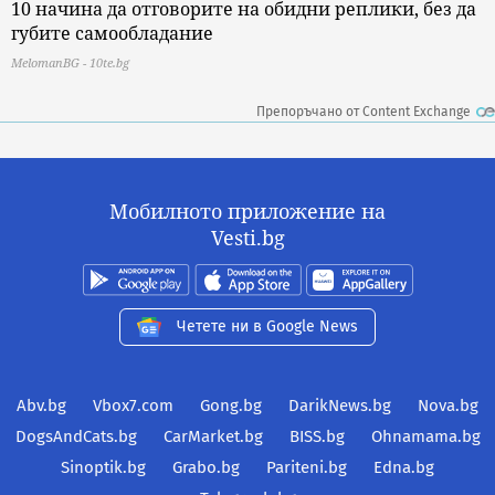
10 начина да отговорите на обидни реплики, без да
губите самообладание
MelomanBG - 10te.bg
Препоръчано от Content Exchange
Мобилното приложение на
Vesti.bg
Четете ни в Google News
Abv.bg
Vbox7.com
Gong.bg
DarikNews.bg
Nova.bg
DogsAndCats.bg
CarMarket.bg
BISS.bg
Ohnamama.bg
Sinoptik.bg
Grabo.bg
Pariteni.bg
Edna.bg