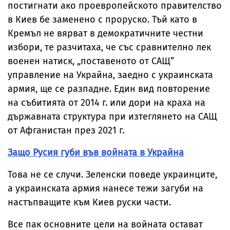
постигнати ако проевропейското правителство
в Киев бе заменено с проруско. Тъй като в
Кремъл не вярват в демократичните честни
избори, те разчитаха, че със сравнително лек
военен натиск, „поставеното от САЩ”
управление на Украйна, заедно с украинската
армия, ще се разпадне. Един вид повторение
на събитията от 2014 г. или дори на краха на
държавната структура при изтеглянето на САЩ
от Афганистан през 2021 г.
Защо Русия губи във войната в Украйна
Това не се случи. Зеленски поведе украинците,
а украинската армия нанесе тежи загуби на
настъпващите към Киев руски части.
Все пак основните цели на войната остават