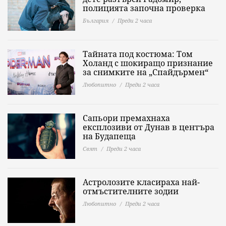
полицията започна проверка
България
Преди 2 часа
Тайната под костюма: Том
Холанд с шокиращо признание
за снимките на „Спайдърмен“
Любопитно
Преди 2 часа
Сапьори премахнаха
експлозиви от Дунав в центъра
на Будапеща
Свят
Преди 2 часа
Астролозите класираха най-
отмъстителните зодии
Любопитно
Преди 2 часа