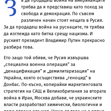
З
а да продадеш война на американците
трябва да я представиш като поход за
свобода и демокрация. По съвсем
различен начин стоят нещата в Русия.
За да продадеш война на руснаците, тя трябва
да изглежда като битка срещу нацизма. И
руският президент Владимир Путин прекрасно
разбира това.
Ето защо той обяви, че Русия извършва
„специална военна операция” за
„денацификация” и „демилитаризация” на
Украйна, която осъществява „геноцид” в
Донбас. По-късно, копирайки маркетинговата
стратегия на САЩ и Великобритания за втората
война в Ирак, Москва добави, че украинските
власти разработват химически, биологични и