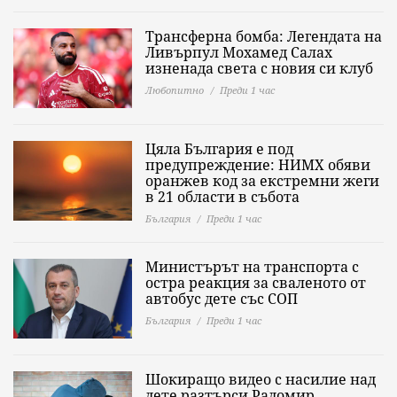
Трансферна бомба: Легендата на
Ливърпул Мохамед Салах
изненада света с новия си клуб
Любопитно
Преди 1 час
Цяла България е под
предупреждение: НИМХ обяви
оранжев код за екстремни жеги
в 21 области в събота
България
Преди 1 час
Министърът на транспорта с
остра реакция за сваленото от
автобус дете със СОП
България
Преди 1 час
Шокиращо видео с насилие над
дете разтърси Радомир,