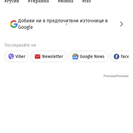
Русия
Украйна
война
газ
Добави ни в предпочитани източници в
Google
Последвайте ни
Viber
Newsletter
Google News
Faceb