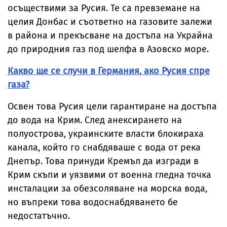
осъществими за Русия. Те са превземане на
целия Донбас и съответно на газовите залежи
в района и прекъсване на достъпа на Украйна
до природния газ под шелфа в Азовско море.
Какво ще се случи в Германия, ако Русия спре
газа?
Освен това Русия цели гарантиране на достъпа
до вода на Крим. След анексирането на
полуострова, украинските власти блокираха
канала, който го снабдяваше с вода от река
Днепър. Това принуди Кремъл да изгради в
Крим скъпи и уязвими от военна гледна точка
инсталации за обезсоляване на морска вода,
но въпреки това водоснабдяването бе
недостатъчно.