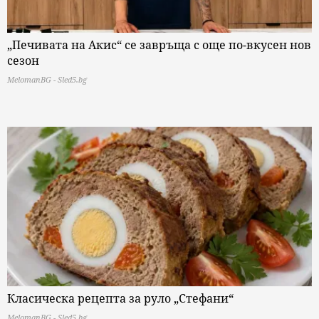
„Печивата на Акис“ се завръща с още по-вкусен нов
сезон
MelomanBG - Sled5.bg
Класическа рецепта за руло „Стефани“
MelomanBG - Sled5.bg