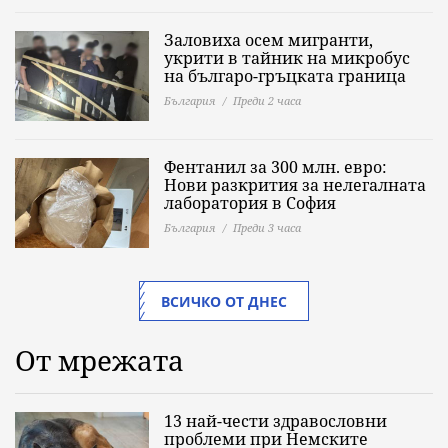
Заловиха осем мигранти,
укрити в тайник на микробус
на българо-гръцката граница
България
Преди 2 часа
Фентанил за 300 млн. евро:
Нови разкрития за нелегалната
лаборатория в София
България
Преди 3 часа
ВСИЧКО ОТ ДНЕС
От мрежата
13 най-чести здравословни
проблеми при Немските