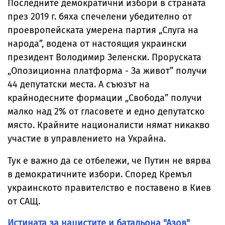
Последните демократични избори в страната
през 2019 г. бяха спечелени убедително от
проевропейската умерена партия „Слуга на
народа”, водена от настоящия украински
президент Володимир Зеленски. Проруската
„Опозиционна платформа - За живот” получи
44 депутатски места. А съюзът на
крайнодесните формации „Свобода” получи
малко над 2% от гласовете и едно депутатско
място. Крайните националисти нямат никакво
участие в управлението на Украйна.
Тук е важно да се отбележи, че Путин не вярва
в демократичните избори. Според Кремъл
украинското правителство е поставено в Киев
от САЩ.
Истината за нацистите и батальона "Азов"