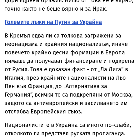
дори ядрени оръжия. Нищо от това не е вярно,
точно както не беше вярно и за Ирак.
Големите лъжи на Путин за Украйна
В Кремъл едва ли са толкова загрижени за
неонацизма и крайния национализъм, иначе
повечето крайно десни формации в Европа
нямаше да получават финансиране и подкрепа
от Русия. Това е доказан факт - от „Ла Лига” в
Италия, през крайните националисти на Льо
Пен във Франция, до „Алтернатива за
Германия”, всички те са подкрепяни от Москва,
защото са антиевропейски и засилването им
отслабва Европейския съюз.
Националистите в Украйна са много по-слаби,
отколкото ги представя руската пропаганда.