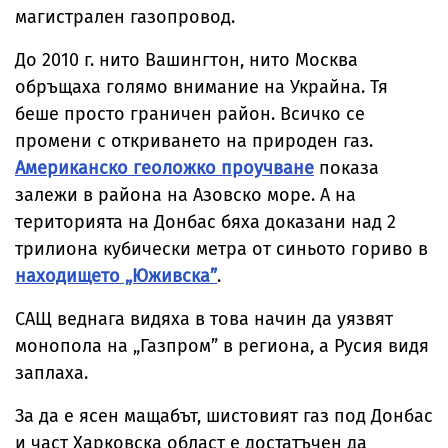
магистрален газопровод.
До 2010 г. нито Вашингтон, нито Москва
обръщаха голямо внимание на Украйна. Тя
беше просто граничен район. Всичко се
промени с откриването на природен газ.
Американско геоложко проучване
показа
залежи в района на Азовско море. А на
територията на Донбас бяха доказани над 2
трилиона кубически метра от синьото гориво в
находището „Юживска”
.
САЩ веднага видяха в това начин да уязвят
монопола на „Газпром” в региона, а Русия видя
заплаха.
За да е ясен мащабът, шистовият газ под Донбас
и част Харковска област е достатъчен да