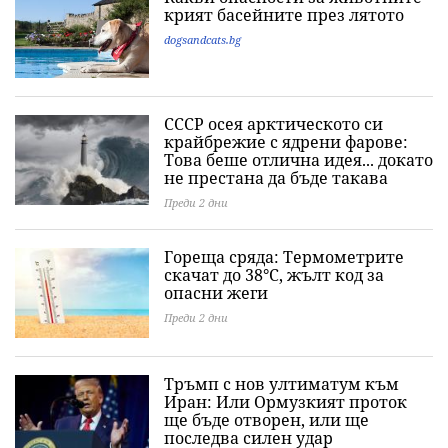
крият басейните през лятото
dogsandcats.bg
СССР осея арктическото си
крайбрежие с ядрени фарове:
Това беше отлична идея... докато
не престана да бъде такава
Преди 2 дни
Гореща сряда: Термометрите
скачат до 38°C, жълт код за
опасни жеги
Преди 2 дни
Тръмп с нов ултиматум към
Иран: Или Ормузкият проток
ще бъде отворен, или ще
последва силен удар