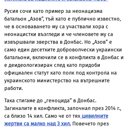
Русия сочи като пример за неонацизма
батальон „Азов”, тъй като е публично известно,
че в основаването му са участвали хора с
неонацистки възгледи и че членовете му са
извършвали зверства в Донбас. Но „Азов” е
само един десетките доброволчески украински
батальони, включили се в конфликта в Донбас и
е деидеологизиран след като придоби
официален статут като полк под контрола на
украинското министерство на вътрешните
работи.
Така стигаме до „геноцида” в Донбас.
Загиналите в конфликта, започнал през 2014 г.,
са близо 14 хил. Само че от тях
цивилните
жертви са малко над 3 хил.
Повечето през