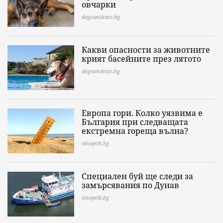
овчарки
dogsandcats.bg
Какви опасности за животните
крият басейните през лятото
dogsandcats.bg
Европа гори. Колко уязвима е
България при следващата
екстремна гореща вълна?
sinoptik.bg
Специален буй ще следи за
замърсявания по Дунав
sinoptik.bg