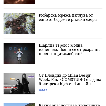
Рибарска мрежа изплува от
едно от Седемте рилски езера
Шарлиз Терон с модна
изненада: Появи се с прозрачна
пола тип „дъждобран“
От Пловдив до Milan Design
Week: Как ROOMSTUDIO създава
български high-end дизайн
biss.bg
Какви опасности за животните