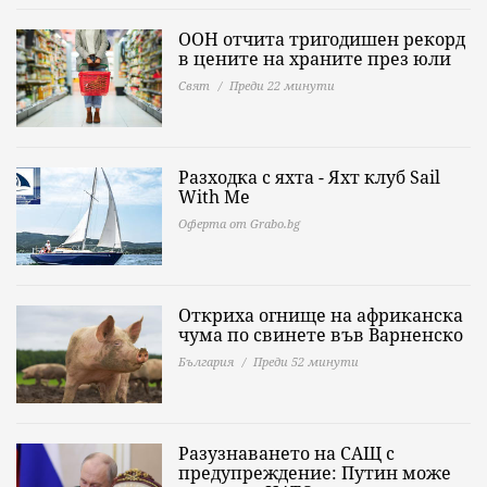
ООН отчита тригодишен рекорд
в цените на храните през юли
Свят
Преди 22 минути
Разходка с яхта - Яхт клуб Sail
With Me
Оферта от Grabo.bg
Откриха огнище на африканска
чума по свинете във Варненско
България
Преди 52 минути
Разузнаването на САЩ с
предупреждение: Путин може