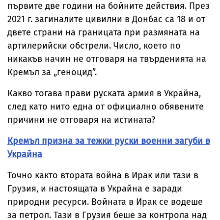
първите две години на бойните действия. През
2021 г. загиналите цивилни в Донбас са 18 и от
двете страни на границата при размяната на
артилерийски обстрели. Число, което по
никакъв начин не отговаря на твърденията на
Кремъл за „геноцид”.
Какво тогава прави руската армия в Украйна,
след като нито една от официално обявените
причини не отговаря на истината?
Кремъл призна за тежки руски военни загуби в
Украйна
Точно както втората война в Ирак или тази в
Грузия, и настоящата в Украйна е заради
природни ресурси. Войната в Ирак се водеше
за петрол. Тази в Грузия беше за контрола над