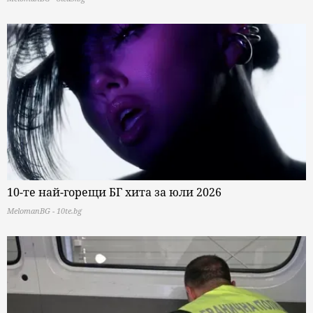
10-те най-горещи БГ хита за юли 2026
MelomanBG - 10te.bg