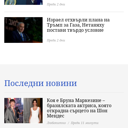
Преди 2 дни
Израел отхвърли плана на
Тръмп за Газа, Нетаняху
постави твърдо условие
Преди 2 дни
Последни новини
Коя е Бруна Маркезине –
бразилската актриса, която
открадна сърцето на Шон
Мендес
Любопитно
Преди 11 минути