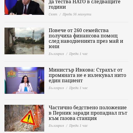
да тества НАТО в следващите
години
Свят
Преди 56 минути
Повече от 260 семейства
получиха финансова помощ
след наводненията през май и
юни
България
Преди 1 час
Министър Ивкова: Страхът от
промяната не е излекувал нито
един пациент
България
Преди 1 час
Частично бедствено положение
в Перник заради пропаднал път
към газова станция
България
Преди 1 час