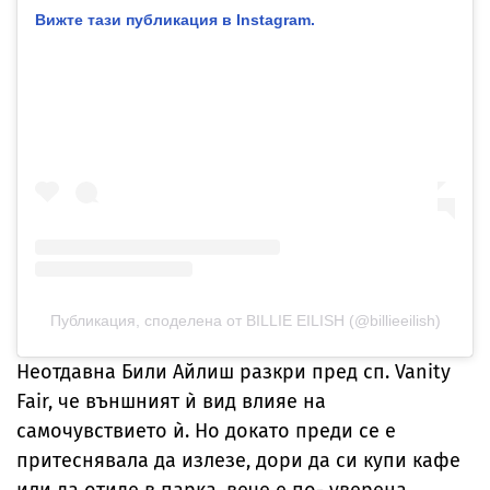
Публикация, споделена от BILLIE EILISH (@billieeilish)
Неотдавна Били Айлиш разкри пред сп. Vanity
Fair, че външният ѝ вид влияе на
самочувствието ѝ. Но докато преди се е
притеснявала да излезе, дори да си купи кафе
или да отиде в парка, вече е по- уверена.