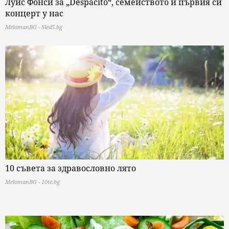
концерт у нас
MelomanBG - Sled5.bg
10 съвета за здравословно лято
MelomanBG - 10te.bg