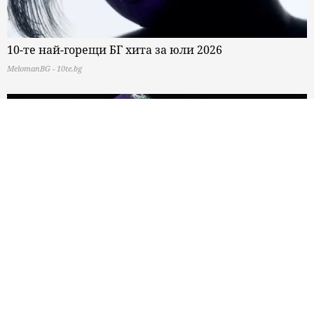
10-те най-горещи БГ хита за юли 2026
MelomanBG - 10te.bg
7 август: Честит рожден ден, Брус Дикинсън (Iron
Maiden)!
MelomanBG - Sled5.bg