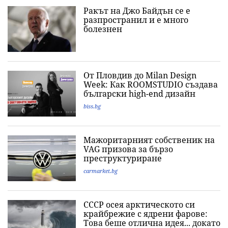
Ракът на Джо Байдън се е
разпространил и е много
болезнен
От Пловдив до Milan Design
Week: Как ROOMSTUDIO създава
български high-end дизайн
biss.bg
Мажоритарният собственик на
VAG призова за бързо
преструктуриране
carmarket.bg
СССР осея арктическото си
крайбрежие с ядрени фарове:
Това беше отлична идея... докато
не престана да бъде такава