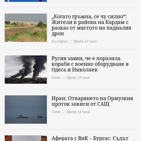
„Когато гръмна, се чу силно“:
Жители в района на Кардам с
разказ от мястото на падналия
дрон
България
Преди 13 часа
Русия заяви, че е поразила
кораби с военно оборудване в
Одеса и Николаев
Свят
Преди 13 часа
Иран: Отварянето на Ормузкия
проток зависи от САЩ
Свят
Преди 14 часа
Аферата с ВиК – Бургас: Съдът
остави в ареста Христо