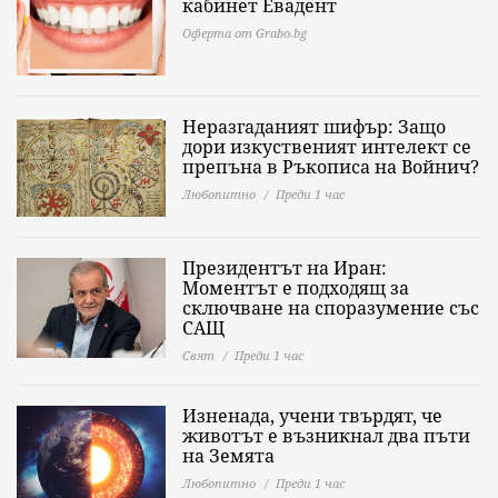
Оферта от Grabo.bg
Неразгаданият шифър: Защо
дори изкуственият интелект се
препъна в Ръкописа на Войнич?
Любопитно
Преди 1 час
Президентът на Иран:
Моментът е подходящ за
сключване на споразумение със
САЩ
Свят
Преди 1 час
Изненада, учени твърдят, че
животът е възникнал два пъти
на Земята
Любопитно
Преди 1 час