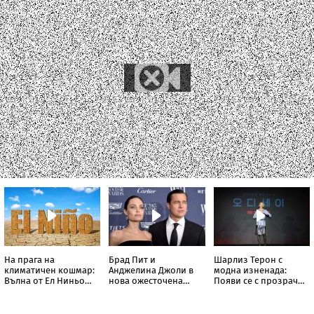
На прага на
Брад Пит и
Шарлиз Терон с
„Тя подготвя
климатичен
Анджелина
модна изненада:
нещо“: A$AP
кошмар: Вълна
Джоли в нова
Появи се с
Rocky разкри
от Ел Ниньо
ожесточена
прозрачна пола
Риана запис
изтласква
съдебна битка
тип „дъждобран“
нов албум
температурите
за милиони
до рекордни