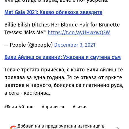
Met Gala 2021: Какво облякоха звездите
Billie Eilish Ditches Her Blonde Hair for Brunette
Tresses: 'Miss Me?'
https://t.co/ayUHwxwQ3W
— People (@people)
December 3, 2021
Били Айлиш се извини: Ужасена и смутена съм
Това е третата прическа, с която Били Айлиш се
появява за една година. Тя се отказа от ярките
цветове и черното, боядиса се платинено руса,
а сега - кестенява.
Били Айлиш
прическа
визия
Добави ни в предпочитани източници в
Google