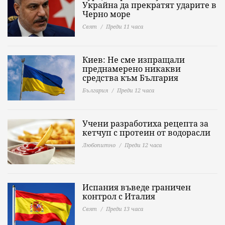
Черно море
Свят
Преди 11 часа
Киев: Не сме изпращали
преднамерено никакви
средства към България
България
Преди 12 часа
Учени разработиха рецепта за
кетчуп с протеин от водорасли
Любопитно
Преди 12 часа
Испания въведе граничен
контрол с Италия
Свят
Преди 13 часа