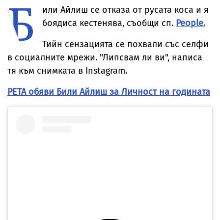
Б
или Айлиш се отказа от русата коса и я
нива
боядиса кестенява, съобщи сп.
People.
Тийн сензацията се похвали със селфи
в социалните мрежи. "Липсвам ли ви", написа
тя към снимката в Instagram.
PETA обяви Били Айлиш за Личност на годината