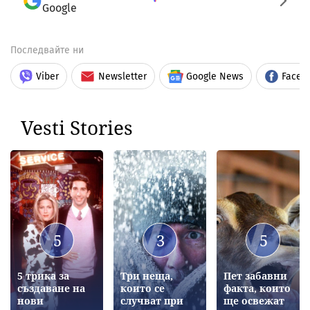
Последвайте ни
Viber
Newsletter
Google News
Faceb
Vesti Stories
5
3
5
5 трика за
Три неща,
Пет забавни
създаване на
които се
факта, които
нови
случват при
ще освежат
приятелства
измръзване
деня ви