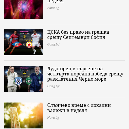
Edna.bg
ЦСКА без право на грешка
срещу Септември София
Gong.bg
Лудогорец в търсене на
четвърта поредна победа срещу
разклатения Черно море
Gong.bg
Слънчево време с локални
валежи в неделя
Nova.bg