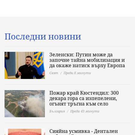
Последни новини
Зеленски: Путин може да
започне тайна мобилизация и
да окаже натиск върху Европа
Свят
Преди 8 минути
Пожар край Кюстендил: 300
декара гора са изпепелени,
огънят тръгна към село
България
Преди 43 минути
Сияйна усмивка - Дентален
кабинет Евадент