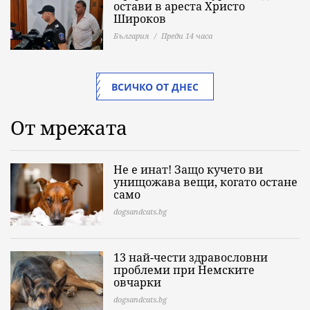
Широков
България
Преди 14 часа
ВСИЧКО ОТ ДНЕС
От мрежата
Не е инат! Защо кучето ви
унищожава вещи, когато остане
само
dogsandcats.bg
13 най-чести здравословни
проблеми при Немските
овчарки
dogsandcats.bg