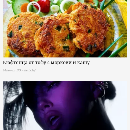
Кюфтенца от тофу с моркови и кашу
MelomanBG - Sled5.bg