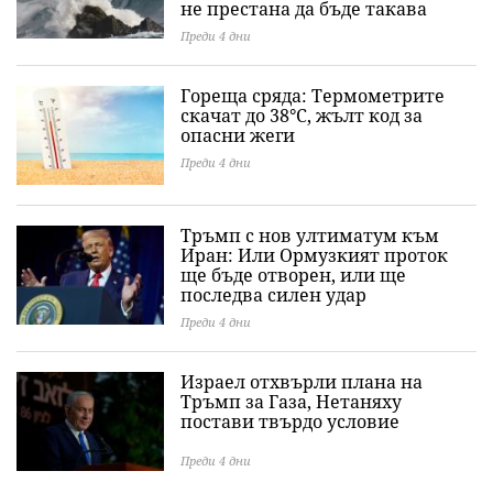
Преди 4 дни
Гореща сряда: Термометрите
скачат до 38°C, жълт код за
опасни жеги
Преди 4 дни
Тръмп с нов ултиматум към
Иран: Или Ормузкият проток
ще бъде отворен, или ще
последва силен удар
Преди 4 дни
Израел отхвърли плана на
Тръмп за Газа, Нетаняху
постави твърдо условие
Преди 4 дни