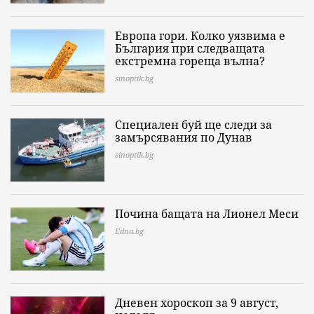
Европа гори. Колко уязвима е
България при следващата
екстремна гореща вълна?
sinoptik.bg
Специален буй ще следи за
замърсявания по Дунав
sinoptik.bg
Почина бащата на Лионел Меси
Edna.bg
Дневен хороскоп за 9 август,
неделя