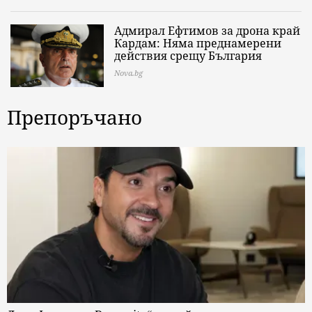
Адмирал Ефтимов за дрона край
Кардам: Няма преднамерени
действия срещу България
Nova.bg
Препоръчано
Луис Фонси за „Despacito“, семейството и първия си