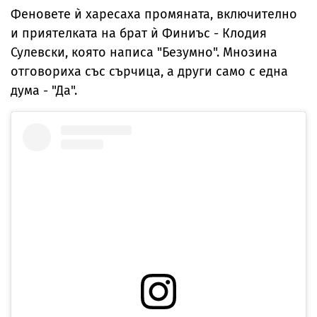
Феновете ѝ харесаха промяната, включително
и приятелката на брат ѝ Финиъс - Клодия
Сулевски, която написа "Безумно". Мнозина
отговориха със сърчица, а други само с една
дума - "Да".
Вижте тази публикация в Instagram.