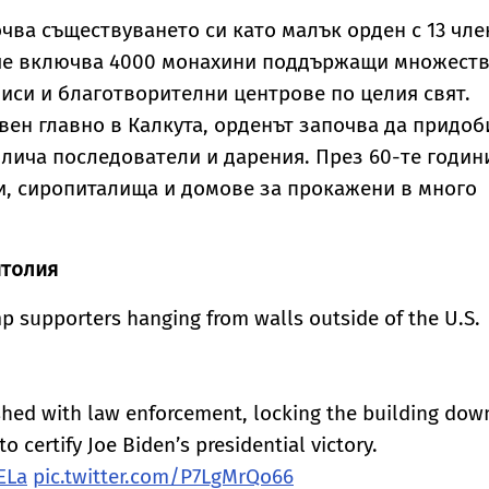
чва съществуването си като малък орден с 13 чле
вече включва 4000 монахини поддържащи множест
иси и благотворителни центрове по целия свят.
ен главно в Калкута, орденът започва да придоб
лича последователи и дарения. През 60-те годин
и, сиропиталища и домове за прокажени в много
итолия
mp supporters hanging from walls outside of the U.S.
ashed with law enforcement, locking the building dow
o certify Joe Biden’s presidential victory.
ELa
pic.twitter.com/P7LgMrQo66