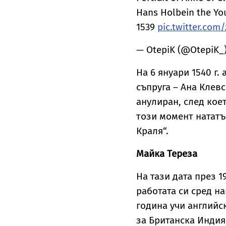
Hans Holbein the Yo
1539
pic.twitter.co
— OtepiK (@OtepiK_
На 6 януари 1540 г.
съпруга – Ана Клевс
анулиран, след кое
този момент нататъ
Краля“.
Майка Тереза
На тази дата през 1
работата си сред н
година учи английс
за Британска Индия