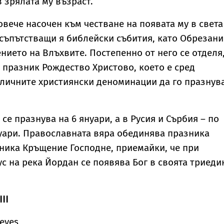
в зрялата му възраст.
овече насочен към честване на появата му в света
 съпътстващи я библейски събития, като Обрезани
нието на Влъхвите. Постепенно от него се отделя
 празник Рождество Христово, което е сред
личните християнски деноминации да го празнув
се празнува на 6 януари, а в Русия и Сърбия – по
януари. Православната вяра обединява празника
ника Кръщение Господне, приемайки, че при
с на река Йордан се появява Бог в своята триеди
II
leves