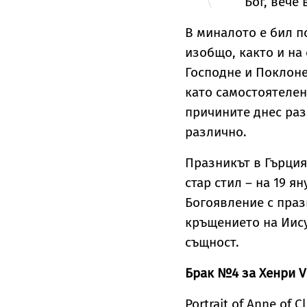
Бог, вече 
В миналото е бил п
изобщо, както и на
Господне и Поклоне
като самостоятелен
причините днес раз
различно.
Празникът в Гърция 
стар стил – на 19 
Богоявление с праз
кръщението на Иису
същност.
Брак №4 за Хенри VI
Portrait of Anne of C