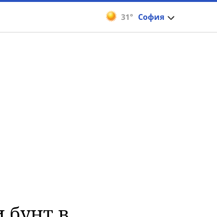
31°
София
и бунт в