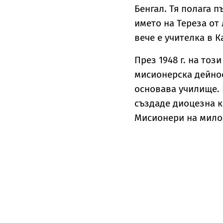
Бенгал. Тя полага п
името на Тереза от 
вече е учителка в К
През 1948 г. на тоз
мисионерска дейнос
основава училище. 
създаде диоцезна к
Мисионери на мило