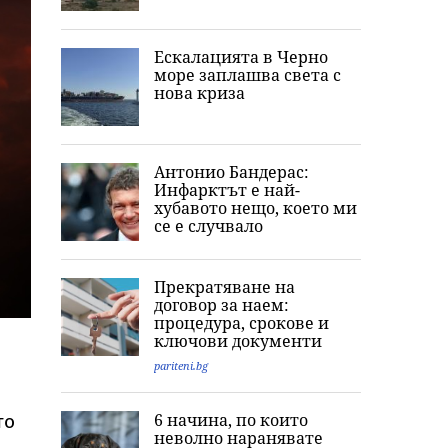
Ескалацията в Черно
море заплашва света с
нова криза
Антонио Бандерас:
Инфарктът е най-
хубавото нещо, което ми
се е случвало
Прекратяване на
договор за наем:
процедура, срокове и
ключови документи
pariteni.bg
6 начина, по които
то
неволно наранявате