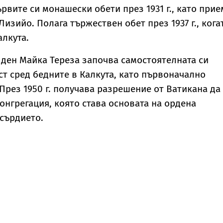
ървите си монашески обети през 1931 г., като прие
Лизийо. Полага тържествен обет през 1937 г., кога
алкута.
и ден Майка Тереза започва самостоятелната си
т сред бедните в Калкута, като първоначално
През 1950 г. получава разрешение от Ватикана да
онгрегация, която става основата на ордена
сърдието.