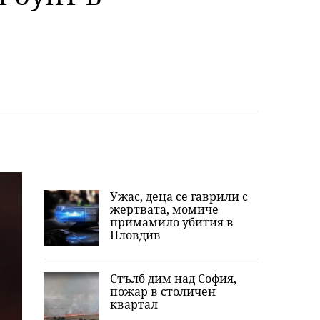
Ужас, деца се гаврили с
жертвата, момиче
примамило убития в
Пловдив
Стълб дим над София,
пожар в столичен
квартал