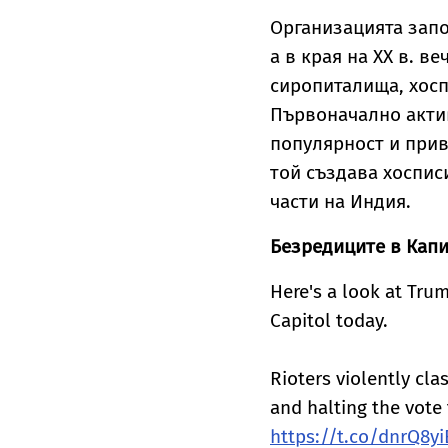
Организацията запо
а в края на XX в. 
сиропиталища, хосп
Първоначално актив
популярност и прив
той създава хоспис
части на Индия.
Безредиците в Кап
Here's a look at Tru
Capitol today.
Rioters violently cl
and halting the vote t
https://t.co/dnrQ8yi