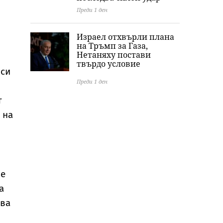
Преди 1 ден
Израел отхвърли плана
на Тръмп за Газа,
Нетаняху постави
твърдо условие
 си
Преди 1 ден
т
 на
не
а
ава