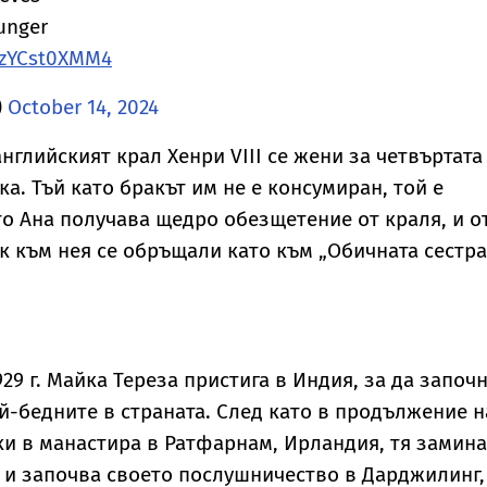
unger
m/zYCst0XMM4
)
October 14, 2024
 английският крал Хенри VIII се жени за четвъртата
ка. Тъй като бракът им не е консумиран, той е
то Ана получава щедро обезщетение от краля, и о
к към нея се обръщали като към „Обичната сестра
929 г. Майка Тереза пристига в Индия, за да започ
ай-бедните в страната. След като в продължение н
ки в манастира в Ратфарнам, Ирландия, тя замин
 и започва своето послушничество в Дарджилинг,