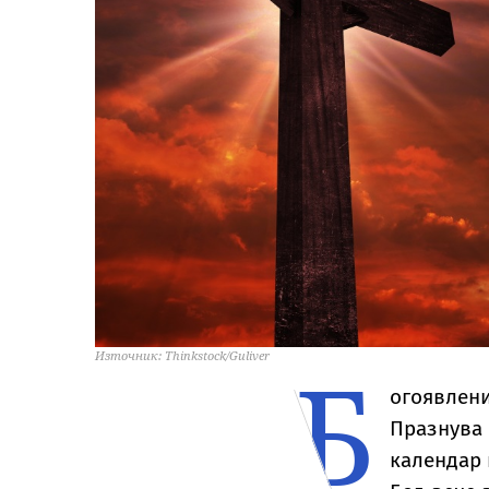
Б
Източник: Thinkstock/Guliver
огоявлени
Празнува 
календар 