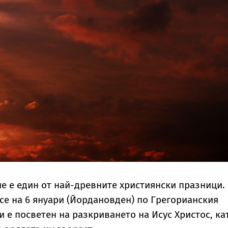
е е един от най-древните християнски празници.
се на 6 януари (Йордановден) по Грегорианския
и е посветен на разкриването на Исус Христос, ка