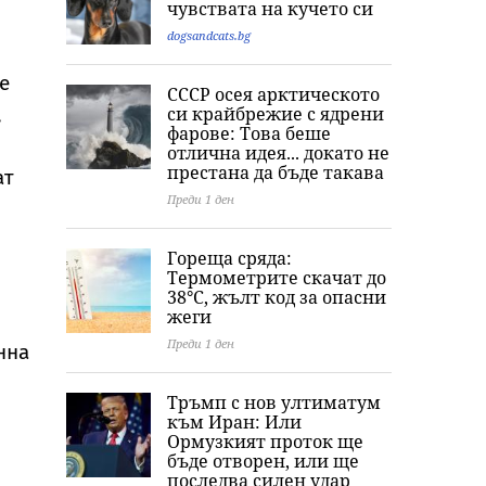
чувствата на кучето си
dogsandcats.bg
е
СССР осея арктическото
,
си крайбрежие с ядрени
фарове: Това беше
отлична идея... докато не
престана да бъде такава
ат
Преди 1 ден
Гореща сряда:
Термометрите скачат до
38°C, жълт код за опасни
жеги
Преди 1 ден
нна
Тръмп с нов ултиматум
към Иран: Или
Ормузкият проток ще
бъде отворен, или ще
последва силен удар