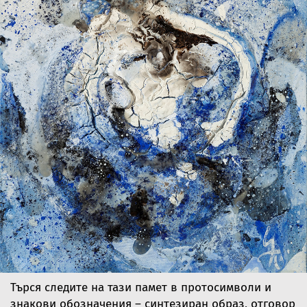
Търся следите на тази памет в протосимволи и
знакови обозначения – синтезиран образ, отговор