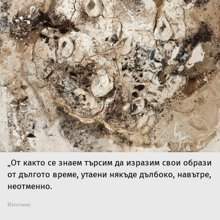
„От както се знаем търсим да изразим свои образи
от дългото време, утаени някъде дълбоко, навътре,
неотменно.
Източник: