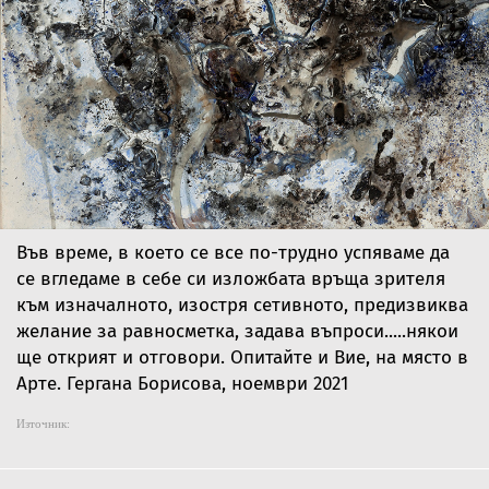
Във време, в което се все по-трудно успяваме да
се вгледаме в себе си изложбата връща зрителя
към изначалното, изостря сетивното, предизвиква
желание за равносметка, задава въпроси.....някои
ще открият и отговори. Опитайте и Вие, на място в
Арте. Гергана Борисова, ноември 2021
Източник: