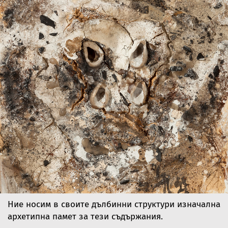
Ние носим в своите дълбинни структури изначална
архетипна памет за тези съдържания.