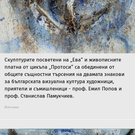
Скулптурите посветени на „Ева“ и живописните
платна от цикъла „Протоси“ са обединени от
общите същностни търсения на двамата знакови
за българската визуална култура художници,
приятели и съмишленици - проф. Емил Попов и
проф. Станислав Памукчиев.
Източник: