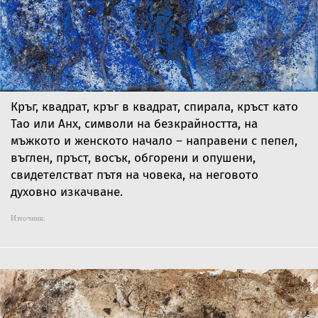
Кръг, квадрат, кръг в квадрат, спирала, кръст като
Тао или Анх, символи на безкрайността, на
мъжкото и женското начало – направени с пепел,
въглен, пръст, восък, обгорени и опушени,
свидетелстват пътя на човека, на неговото
духовно изкачване.
Източник: