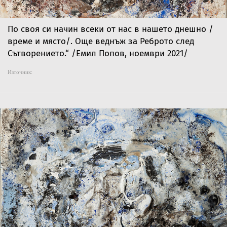
По своя си начин всеки от нас в нашето днешно /
време и място/. Още веднъж за Реброто след
Сътворението.“ /Емил Попов, ноември 2021/
Източник: