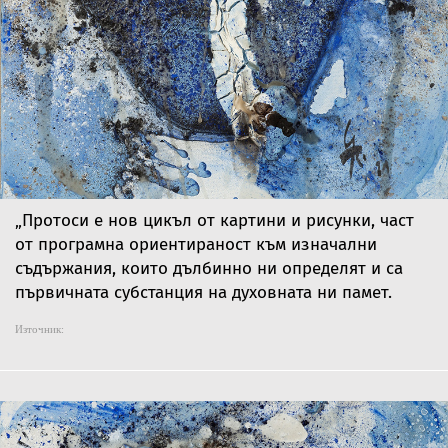
„Протоси е нов цикъл от картини и рисунки, част
от програмна ориентираност към изначални
съдържания, които дълбинно ни определят и са
първичната субстанция на духовната ни памет.
Източник: