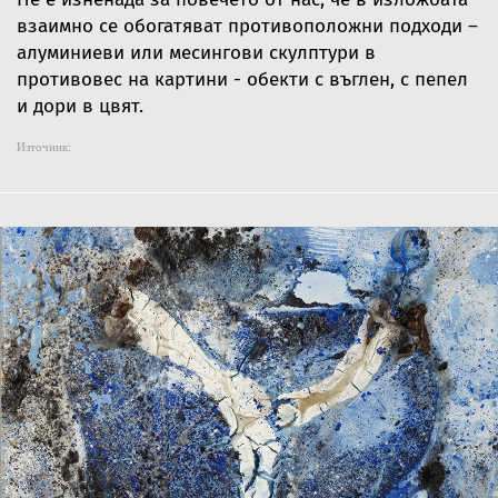
взаимно се обогатяват противоположни подходи –
алуминиеви или месингови скулптури в
противовес на картини - обекти с въглен, с пепел
и дори в цвят.
Източник: