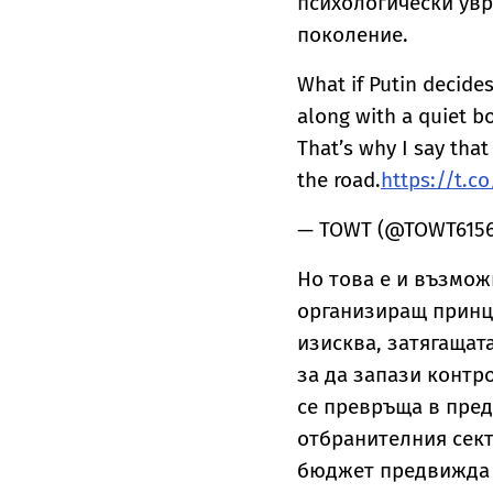
психологически увр
поколение.
What if Putin decides
along with a quiet b
That’s why I say tha
the road.
https://t.c
— TOWT (@TOWT615
Но това е и възможн
организиращ принц
изисква, затягащата
за да запази контр
се превръща в пред
отбранителния сект
бюджет предвижда в