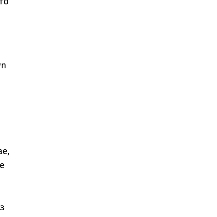
то
wn
ае,
е
ез