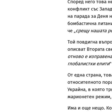
Според него това н
конфликт със Запада
на парада за Деня н
бомбастична литани
че „
срещу нашата р
Той повдигна въпро
описват Втората св
отново е изправен
глобалистки елити
"
От една страна, то
относителното пора
Украйна, в която т
марионетен режим, 
Има и още нещо. Ког