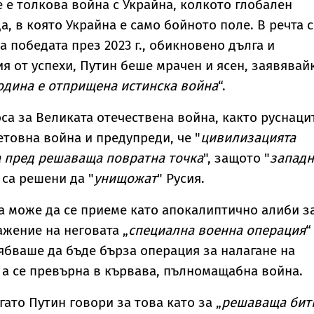
е е толкова война с Украйна, колкото глобален
, в която Украйна е само бойното поле. В речта 
а победата през 2023 г., обикновено дълга и
я от успехи, Путин беше мрачен и ясен, заявявай
одина е отприщена истинска война
“.
са за Великата отечествена война, както руснаци
етовна война и предупреди, че "
цивилизацията
а пред решаваща повратна точка
", защото "
западн
 са решени да "
унищожат
" Русия.
ва може да се приеме като апокалиптично алиби з
жение на неговата „
специална военна операция
“
рябваше да бъде бърза операция за налагане на
а се превърна в кървава, пълномащабна война.
ато Путин говори за това като за „
решаваща бит