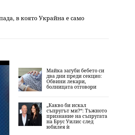
пада, в която Украйна е само
Майка загуби бебето си
два дни преди секцио:
Обвини лекари,
болницата отговори
„Какво би искал
съпругът ми?“: Тъжното
признание на съпругата
на Брус Уилис след
юбилея ѝ