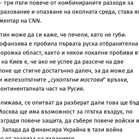
- три пъти повече от комбинираните разходи за
разование и опазване на околната среда, става я
ментар на CNN.
ин може да си каже, че печели, като не губи.
офанзива е пробила първата руска отбранителна
орожка област, както и някои локални пробиви в
на Киев е, че ако не успее да разсече на две
поне ще стигне достатъчно далеч, за да може да
и железопътните „
сухопътни мостови
“ връзки,
онтиненталната част на Русия.
ближава, се опитват да разберат дали това ще бъ
Москва ще има възможност за глътка въздух, по
изгради повече защита, да събере повече войски и
а Запада да финансира Украйна в тази война
но от анализа на изданието.