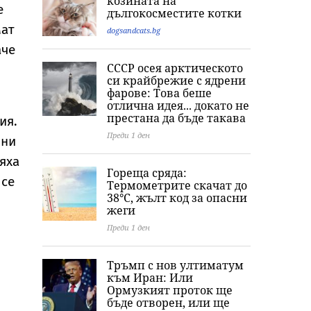
козината на
сигнал за инцидент
хибридна атака"
е
дългокосместите котки
край Оман
мат
dogsandcats.bg
аче
СССР осея арктическото
си крайбрежие с ядрени
фарове: Това беше
отлична идея... докато не
престана да бъде такава
ия.
Преди 1 ден
они
яха
Гореща сряда:
 се
Термометрите скачат до
38°C, жълт код за опасни
жеги
Преди 1 ден
Тръмп с нов ултиматум
към Иран: Или
Ормузкият проток ще
бъде отворен, или ще