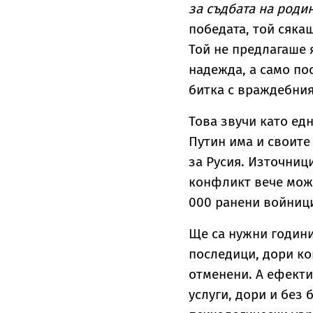
за съдбата на роди
победата, той сяка
Той не предлагаше 
надежда, а само по
битка с враждебния 
Това звучи като ед
Путин има и своите
за Русия. Източниц
конфликт вече може 
000 ранени войниц
Ще са нужни години
последици, дори ко
отменени. А ефект
услуги, дори и без