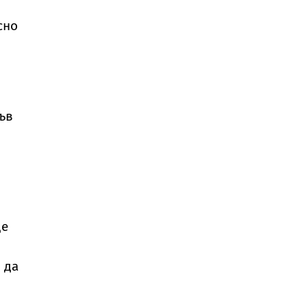
сно
ъв
де
 да