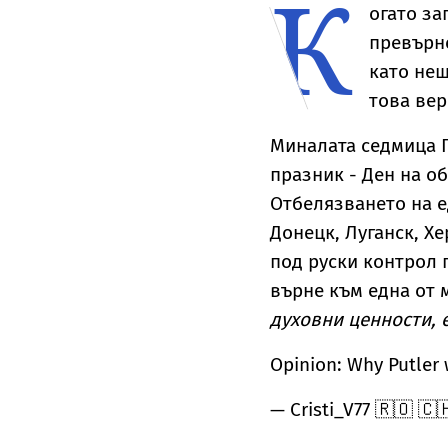
К
съпругата на Брус
разоръжаване на
н
огато за
Уилис след юбилея
„Хамас“
я
превърне
ѝ
като нещ
това вер
Миналата седмица 
празник - Ден на о
Отбелязването на е
Донецк, Луганск, Х
под руски контрол 
върне към една от 
духовни ценности, 
Opinion: Why Putler 
— Cristi_V77 🇷🇴 🇨