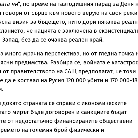
ната ни
“, по време на тазгодишния парад за Деня 
ш говори от сърце към новото верую на своя режи
ясна визия за бъдещето, нито дори някаква реалн
сланието, че нацията е заключена в екзистенциал
Запад, без да се очаква реален край.
на много мрачна перспектива, но от гледна точка 
 ясни предимства. Разбира се, войната е катастро
и от правителството на САЩ предполагат, че този
да е коствал на Русия 120 000 убити и 170 000-18
и.
 докато страната се справи с икономическите
гато мирът бъде договорен и санкциите бъдат
ите от недостатъчно финансираните обществени
 бремето на големия брой физически и