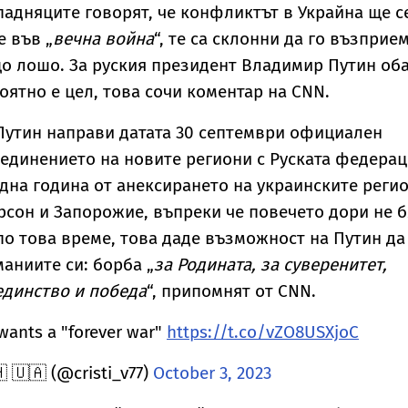
евиждано досега
поведението му
дома им
падняците говорят, че конфликтът в Украйна ще с
вление
мрази Мелания
 във „
вечна война
“, те са склонни да го възприе
о лошо. За руския президент Владимир Путин об
оятно е цел, това сочи коментар на CNN.
Путин направи датата 30 септември официален
бединението на новите региони с Руската федерац
дна година от анексирането на украинските реги
ерсон и Запорожие, въпреки че повечето дори не б
по това време, това даде възможност на Путин да
маниите си: борба „
за Родината, за суверенитет,
единство и победа
“, припомнят от CNN.
wants a "forever war"
https://t.co/vZO8USXjoC
 🇺🇦 (@cristi_v77)
October 3, 2023