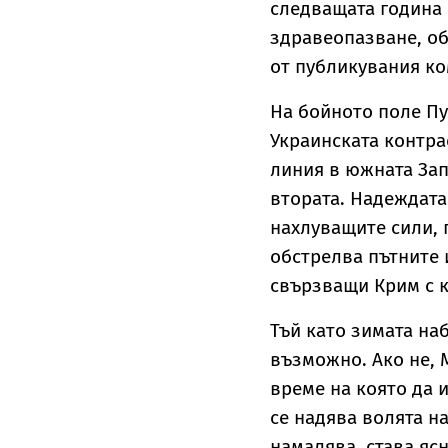
следващата година 
здравеопазване, об
от публикувания ко
На бойното поле Пут
Украинската контра
линия в южната Зап
втората. Надеждата 
нахлуващите сили, 
обстрелва пътните 
свързващи Крим с к
Тъй като зимата на
възможно. Ако не, 
време на която да 
се надява волята н
намалява, става яс