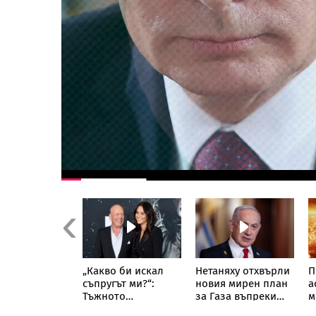
Previous
 Страхът,
„Какво би искал
Нетаняху отхвърли
П
 може да
съпругът ми?“:
новия мирен план
а
и системата
Тъжното
за Газа въпреки
м
тин
признание на
гаранциите за
т