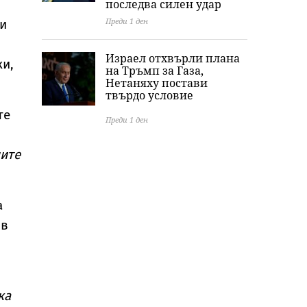
последва силен удар
Преди 1 ден
си
Израел отхвърли плана
ки,
на Тръмп за Газа,
Нетаняху постави
твърдо условие
те
Преди 1 ден
ите
а
 в
ка