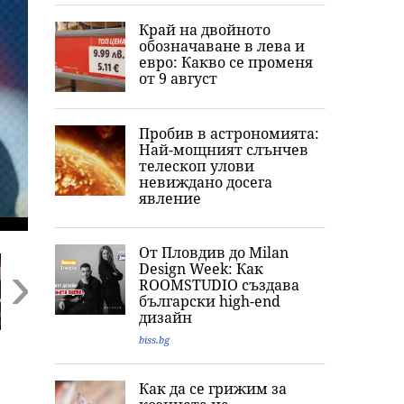
Край на двойното
обозначаване в лева и
евро: Какво се променя
от 9 август
Пробив в астрономията:
Най-мощният слънчев
телескоп улови
невиждано досега
явление
От Пловдив до Milan
Design Week: Как
ROOMSTUDIO създава
български high-end
дизайн
Next
biss.bg
Две експлозии
Германия: Случаят
Русия: Страхът,
отекнаха в
с дрона на летище
който може да
Ормузкия проток,
Лайпциг е част от
взриви систем
Как да се грижим за
т
танкер подаде
"сценарий за
на Путин