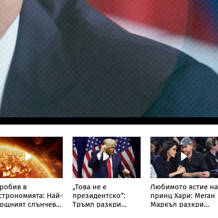
робив в
„Това не е
Любимото ястие на
строномията: Най-
президентско“:
принц Хари: Меган
ощният слънчев
Тръмп разкри
Маркъл разкри
елескоп улови
какво в
кулинарна тайна о