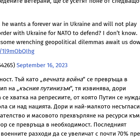
едените ветерани, ще се усетят поне от следващо
 he wants a forever war in Ukraine and will not play
order with Ukraine for NATO to defend? I don’t know.
t some wrenching geopolitical dilemmas await us do
o/1l9mObQIhg
64265)
September 16, 2023
ост. Тъй като „
вечната война
“ се превръща в
ип на „
късния путинизъм
“, тя извинява, дори
 се хватка на репресиите, от която Путин се нужд
ола си над нацията. Дори и най-малкото несъгласи
ателство и масовото прехвърляне на ресурси към
ор се превръща в необходимост. Последният
оенните разходи да се увеличат с почти 70% пр