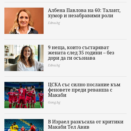
Албена Павлова на 60: Талант,
хумор и незабравими роли
Edna.bg
9 неща, които състаряват
жената след 35 години – без
дори да ги осъзнава
Edna.bg
ЦСКА със силно послание към
феновете преди реванша с
Макаби
Gong.bg
В Израел разкъсаха от критики
Макаби Тел Авив