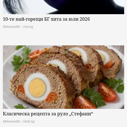
10-те най-горещи БГ хита за юли 2026
MelomanBG - 10te.bg
Класическа рецепта за руло „Стефани“
MelomanBG - Sled5.bg