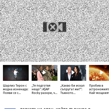
Шарлиз Терон с
„Тя подготвя
„Какво би искал
Пробив в
модна изненада:
нещо“: A$AP
съпругът ми?“:
астрономият
Появи се с
Rocky разкри, че
Тъжното
Най-мощния
прозрачна пола
Риана записва
признание на
слънчев
тип „дъждобран“
нов албум
съпругата на
телескоп уло
Брус Уилис след
невиждано
юбилея ѝ
досега явлен