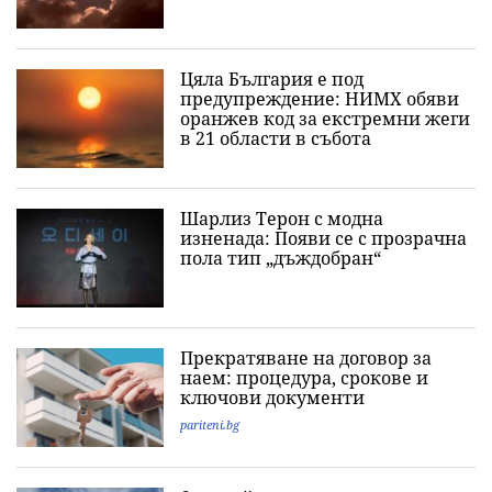
Цяла България е под
предупреждение: НИМХ обяви
оранжев код за екстремни жеги
в 21 области в събота
Шарлиз Терон с модна
изненада: Появи се с прозрачна
пола тип „дъждобран“
Прекратяване на договор за
наем: процедура, срокове и
ключови документи
pariteni.bg