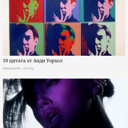
10 цитата от Анди Уорхол
MelomanBG - 10te.bg