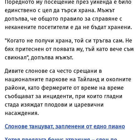
Поредното му посещение през уикенда е било
единствено с цел да търси храна. Мъжът
допълва, че общото правило за справяне с
неканените посетители е да не бъдат хранени.
"Когато не получи храна, той си тръгва сам. Не
бях притеснен от появата му, тъй като вече съм
свикнал", допълва мъжът.
Дивите слонове са често срещани в
националните паркове на Тайланд и околните
райони, като фермерите от време на време
съобщават за инциденти, при които гладни
стада изяждат плодови и царевични
насаждения.
Слонове танцуват, запленени от едно пиано