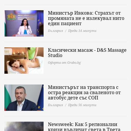
Министър Ивкова: Страхът от
промяната не е излекувал нито
един пациент
България
Преди 14 минути
Класически масаж - D&S Massage
Studio
Оферта от Grabo.bg
Министърът на транспорта с
остра реакция за сваленото от
автобус дете със СОП
България
Преди 56 минути
Newsweek: Как 5 регионални
кризи въвличат света в Трета