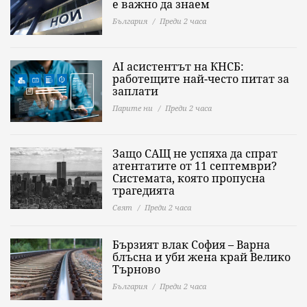
е важно да знаeм
България
Преди 2 часа
AI асистентът на КНСБ:
работещите най-често питат за
заплати
Парите ни
Преди 2 часа
Защо САЩ не успяха да спрат
атентатите от 11 септември?
Системата, която пропусна
трагедията
Свят
Преди 2 часа
Бързият влак София – Варна
блъсна и уби жена край Велико
Търново
България
Преди 2 часа