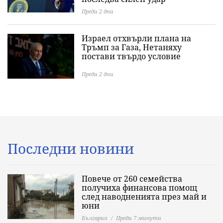
Преди 2 дни
Израел отхвърли плана на
Тръмп за Газа, Нетаняху
постави твърдо условие
Преди 2 дни
Последни новини
Повече от 260 семейства
получиха финансова помощ
след наводненията през май и
юни
България
Преди 7 минути