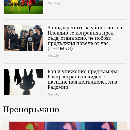
Gong.bg
Заподозрените за убийството в
Пловдив се изправиха пред
съда, стана ясно, че побоят
продължил повече от час
(СНИМКИ)
Nova.bg
Бой и унижение пред камера:
Разпространиха видео с
насилие над непълнолетен в
Радомир
Nova.bg
Препоръчано