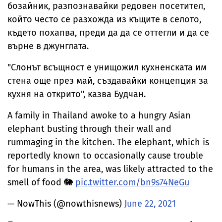
бозайник, разпознавайки редовен посетител,
който често се разхожда из къщите в селото,
където похапва, преди да да се оттегли и да се
върне в джунглата.
"Слонът всъщност е унищожил кухненската им
стена още през май, създавайки концепция за
кухня на открито", казва Будчан.
A family in Thailand awoke to a hungry Asian
elephant busting through their wall and
rummaging in the kitchen. The elephant, which is
reportedly known to occasionally cause trouble
for humans in the area, was likely attracted to the
smell of food 🐘
pic.twitter.com/bn9s74NeGu
— NowThis (@nowthisnews)
June 22, 2021