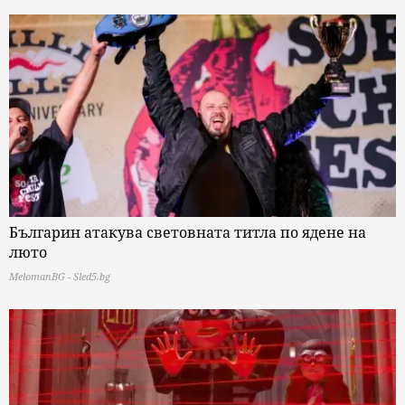
Българин атакува световната титла по ядене на
люто
MelomanBG - Sled5.bg