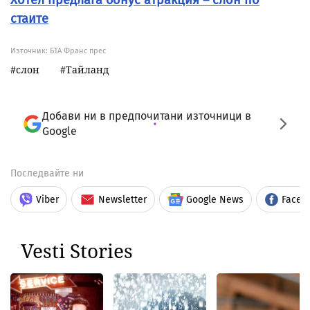
Хотел предлага бонус атракция – слон по
стаите
Източник:
БТА Франс прес
слон
Тайланд
Добави ни в предпочитани източници в
Google
Последвайте ни
Viber
Newsletter
Google News
Faceb
Vesti Stories