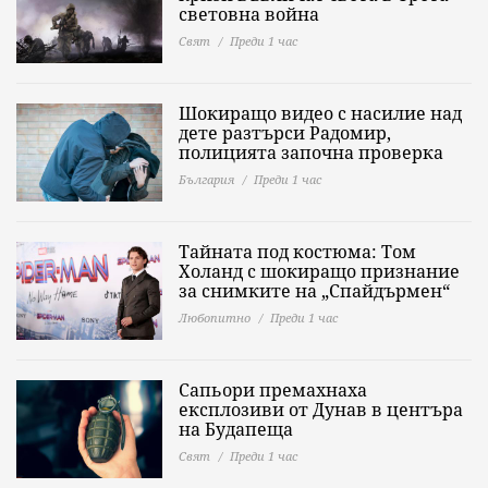
световна война
Свят
Преди 1 час
Шокиращо видео с насилие над
дете разтърси Радомир,
полицията започна проверка
България
Преди 1 час
Тайната под костюма: Том
Холанд с шокиращо признание
за снимките на „Спайдърмен“
Любопитно
Преди 1 час
Сапьори премахнаха
експлозиви от Дунав в центъра
на Будапеща
Свят
Преди 1 час