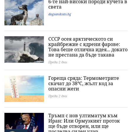
6-те най-високи породи кучета в
света
dogsandcats.bg
СССР осея арктическото си
крайбрежие с ядрени фарове:
Това беше отлична идея... докато
не престана да бъде такава
Преди 2 дни
Гореща сряда: Термометрите
скачат до 38°C, жълт код за
опасни жеги
Преди 2 дни
Тръмп с нов ултиматум към
Иран: Или Ормузкият проток
ще бъде отворен, или ще
последва силен удар