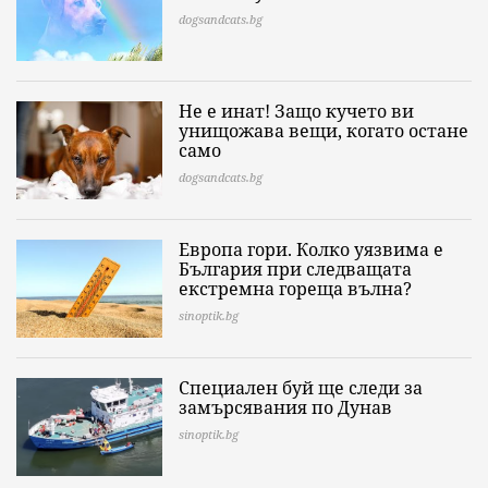
dogsandcats.bg
Не е инат! Защо кучето ви
унищожава вещи, когато остане
само
dogsandcats.bg
Европа гори. Колко уязвима е
България при следващата
екстремна гореща вълна?
sinoptik.bg
Специален буй ще следи за
замърсявания по Дунав
sinoptik.bg