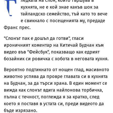
Г
ледката на слон, който тършува в
кухнята, не е кой знае какъв шок за
тайландско семейство, тъй като то вече
е свикнало с посещенията му, предаде
Франс прес.
"Слонът пак е дошъл да готви", гласи
ироничният коментар на Китичай Будчан към
видео във "Фейсбук", показващо как едрият
бозайник си ровичка с хобота в неговата кухня.
Вероятно подтикнато от нощен глад, масивното
животно успява да провре главата си в кухнята
на Будчан, за да търси храна. В един момент се
вижда как слонът вдига найлонова торбичка,
пълна с течност, поглежда я за кратко, след
което я поставя в устата си, преди видеото да
бъде изрязано.