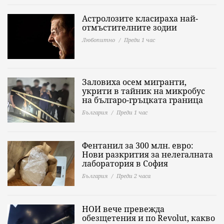
Астролозите класираха най-
отмъстителните зодии
Любопитно
Преди 1 час
Заловиха осем мигранти,
укрити в тайник на микробус
на българо-гръцката граница
България
Преди 1 час
Фентанил за 300 млн. евро:
Нови разкрития за нелегалната
лаборатория в София
България
Преди 2 часа
НОИ вече превежда
обезщетения и по Revolut, какво