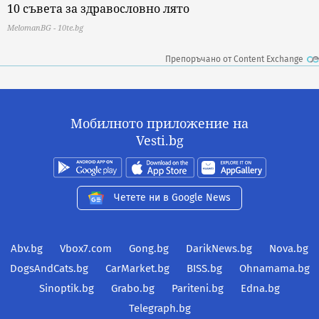
10 съвета за здравословно лято
MelomanBG - 10te.bg
Препоръчано от Content Exchange
Мобилното приложение на
Vesti.bg
Четете ни в Google News
Abv.bg
Vbox7.com
Gong.bg
DarikNews.bg
Nova.bg
DogsAndCats.bg
CarMarket.bg
BISS.bg
Ohnamama.bg
Sinoptik.bg
Grabo.bg
Pariteni.bg
Edna.bg
Telegraph.bg