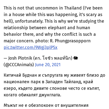
This is not that uncommon in Thailand (I've been
in a house while this was happening, it's scary as
hell), unfortunately. This is why we're studying the
relationship between elephant and human
behavior there, and why the conflict is such a
major concern. photo: R. Phungprasopporn
pic.twitter.com/9Wgj3plP5x
— Josh Plotnik (ดร. โจชัว พลอท์นิก) 🐘
(@CCCAnimals)
June 20, 2021
Китичай Будчан и съпругата му живеят близо до
национален парк в Западен Тайланд, край
езеро, където дивите слонове често се къпят,
когато обикалят джунглата.
Мъжът не е обезпокоен от внушителния