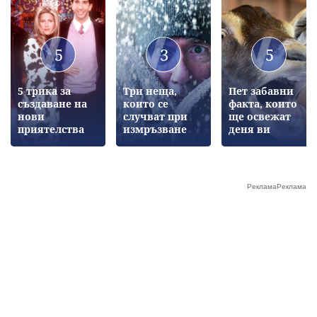
5
3
5
5 трика за
Три неща,
Пет забавни
създаване на
които се
факта, които
нови
случват при
ще освежат
приятелства
измръзване
деня ви