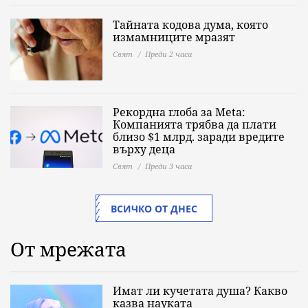
Тайната кодова дума, която
измамниците мразят
Свят
Преди 2 часа
Рекордна глоба за Meta:
Компанията трябва да плати
близо $1 млрд. заради вредите
върху деца
Свят
Преди 3 часа
ВСИЧКО ОТ ДНЕС
От мрежата
Имат ли кучетата душа? Какво
казва науката