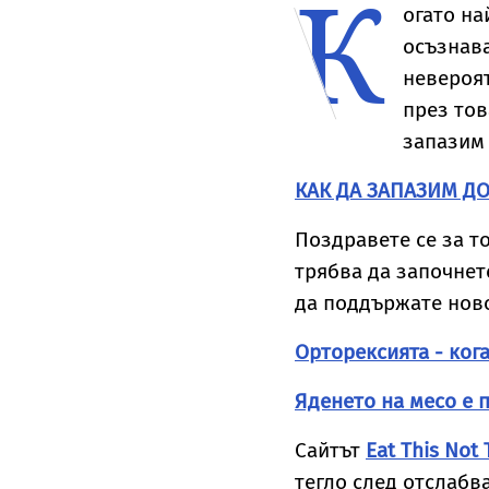
К
удската
тип „дъждобран“
с
огато на
да Мерилин
У
осъзнава
о
ѝ
невероят
през тов
запазим 
КАК ДА ЗАПАЗИМ Д
Поздравете се за то
трябва да започнет
да поддържате ново
Орторексията - ког
Яденето на месо е 
Сайтът
Eat This Not 
тегло след отслабва