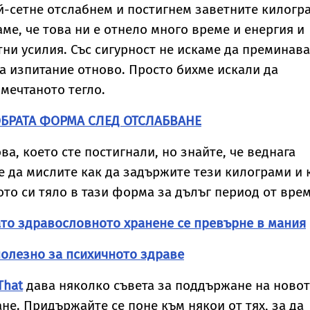
ъпругата на Брус
невиждано досега
дома им
й-сетне отслабнем и постигнем заветните килогр
илис след юбилея
явление
ме, че това ни е отнело много време и енергия и
ни усилия. Със сигурност не искаме да преминав
а изпитание отново. Просто бихме искали да
мечтаното тегло.
ОБРАТА ФОРМА СЛЕД ОТСЛАБВАНЕ
ва, което сте постигнали, но знайте, че веднага
е да мислите как да задържите тези килограми и 
то си тяло в тази форма за дълъг период от врем
ато здравословното хранене се превърне в мания
полезно за психичното здраве
That
дава няколко съвета за поддържане на ново
не. Придържайте се поне към някои от тях, за да