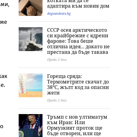
котката ми да се
на критиките към
Формула 1“ Люис
холивудската
ами,
адаптира към новия дом
тялото ѝ
Хамилтън
легенда Мери
Монро
dogsandcats.bg
аме
СССР осея арктическото
си крайбрежие с ядрени
фарове: Това беше
отлична идея... докато не
престана да бъде такава
Преди 2 дни
как
Гореща сряда:
Термометрите скачат до
е.
38°C, жълт код за опасни
жеги
Преди 2 дни
Тръмп с нов ултиматум
към Иран: Или
то
Ормузкият проток ще
бъде отворен, или ще