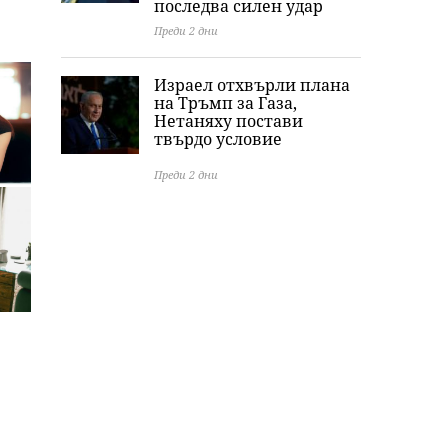
последва силен удар
Преди 2 дни
Израел отхвърли плана
на Тръмп за Газа,
Нетаняху постави
твърдо условие
Преди 2 дни