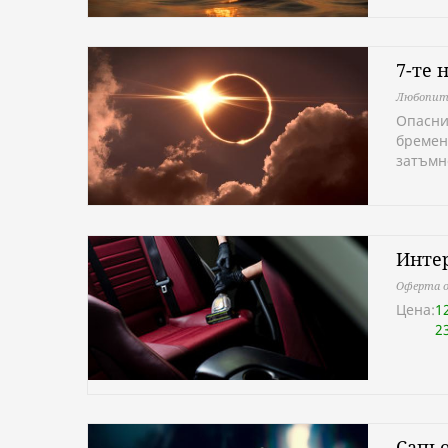
7-те 
Любопит
Опасни
бремен
затъмн
Интер
Оферта о
Цена:
1
2
Сапьо