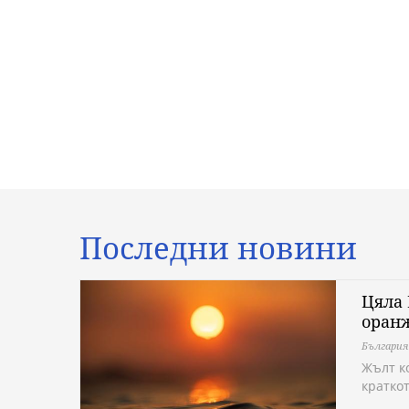
Последни новини
Цяла 
оранж
България
Жълт ко
кратко