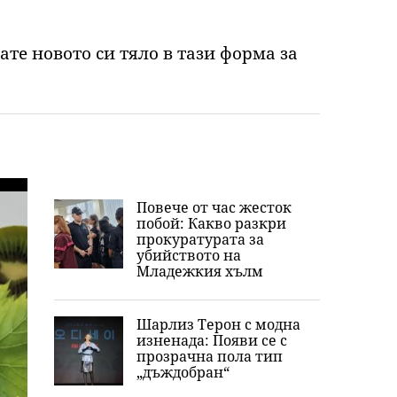
те новото си тяло в тази форма за
Повече от час жесток
побой: Какво разкри
прокуратурата за
убийството на
Младежкия хълм
Шарлиз Терон с модна
изненада: Появи се с
прозрачна пола тип
„дъждобран“