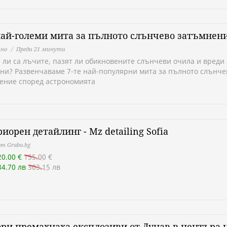
най-големи мита за пълното слънчево затъмнен
но
Преди 21 минути
 ли са лъчите, пазят ли обикновените слънчеви очила и вреди 
ни? Развенчаваме 7-те най-популярни мита за пълното слънче
ение според астрономията
иорен детайлинг - Mz detailing Sofia
т Grabo.bg
20.00 €
155.00 €
34.70 лв
303.15 лв
ри премахнаха експлозиви от Дунав в центъра 