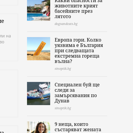
Какви опасности за
животните крият
басейните през
лятото
ие
dogsandcats.bg
ли на
Европа гори. Колко
во
уязвима е България
при следващата
екстремна гореща
вълна?
sinoptik.bg
Специален буй ще
следи за
замърсявания по
Дунав
sinoptik.bg
9 неща, които
състаряват жената
на