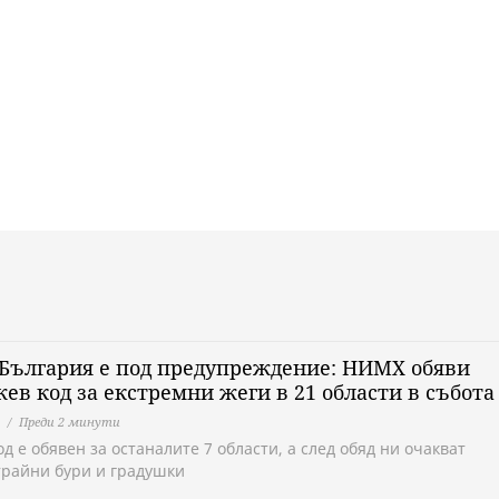
България е под предупреждение: НИМХ обяви
ев код за екстремни жеги в 21 области в събота
Преди 2 минути
д е обявен за останалите 7 области, а след обяд ни очакват
трайни бури и градушки