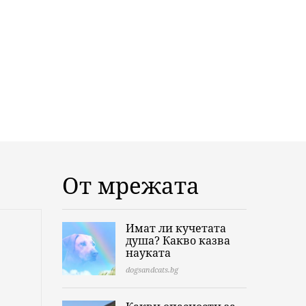
От мрежата
Имат ли кучетата
душа? Какво казва
науката
dogsandcats.bg