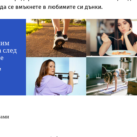
 да се вмъкнете в любимите си дънки.
зим
 след
не
рами