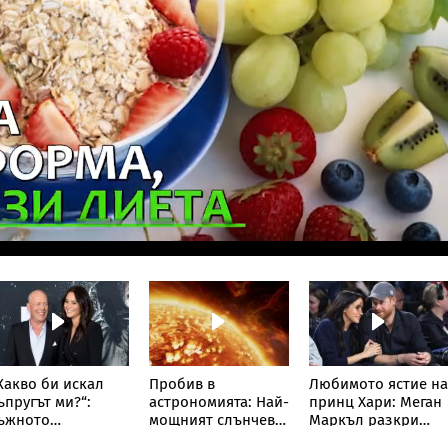
Какво би искал
Пробив в
Любимото ястие на
ъпругът ми?“:
астрономията: Най-
принц Хари: Меган
ъжното
мощният слънчев
Маркъл разкри
ризнание на
телескоп улови
кулинарна тайна о