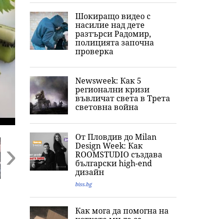
Шокиращо видео с
насилие над дете
разтърси Радомир,
полицията започна
проверка
Newsweek: Как 5
регионални кризи
въвличат света в Трета
световна война
От Пловдив до Milan
Design Week: Как
ROOMSTUDIO създава
български high-end
дизайн
Next
biss.bg
„Обичам извивките
Ким Кардашиян
„Кажи сбогом 
си“: Годеницата на
разпали мрежата:
Джак“: Послед
Кристиано
Публикува снимка
думи и фаталн
Как мога да помогна на
т
Роналдо отвърна
с „гаджето от
нощ на