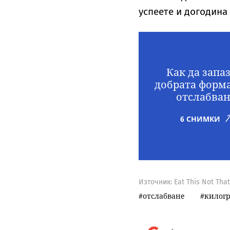
успеете и догодина
Как да запа
добрата форма
отслабва
6 СНИМКИ
Източник:
Eat This Not That
отслабване
килог