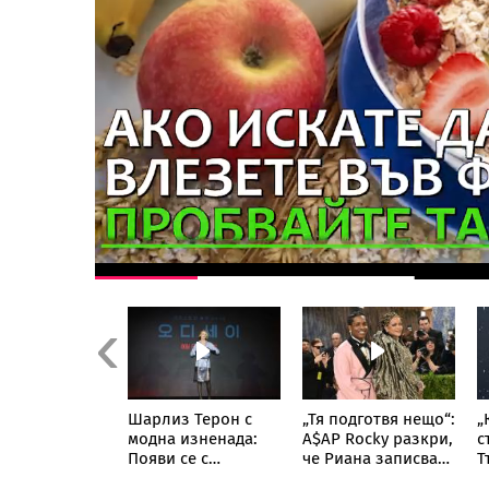
Previous
 сбогом на
Шарлиз Терон с
„Тя подготвя нещо“:
„
: Последните
модна изненада:
A$AP Rocky разкри,
с
и фаталната
Появи се с
че Риана записва
Т
а
прозрачна пола
нов албум
п