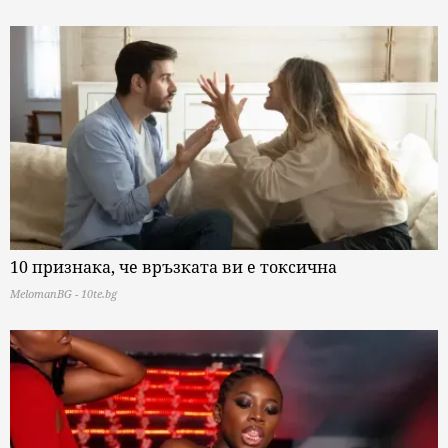
10 признака, че връзката ви е токсична
MelomanBG - 10te.bg