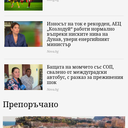
Износът на ток е рекорден, АЕЦ
„Козлодуй“ работи нормално
въпреки ниските нива на
Дунав, увери енергийният
министър
Nova.bg
Бащата на момчето със СОП,
свалено от междуградски
автобус, с разказ за преживения
шок
Nova.bg
Препоръчано