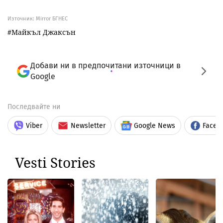
Източник:
Mirror БГНЕС
Майкъл Джаксън
Добави ни в предпочитани източници в
Google
Последвайте ни
Viber
Newsletter
Google News
Faceb
Vesti Stories