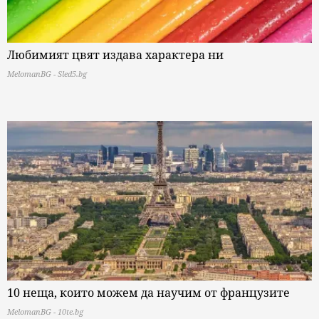
Любимият цвят издава характера ни
MelomanBG - Sled5.bg
10 неща, които можем да научим от французите
MelomanBG - 10te.bg