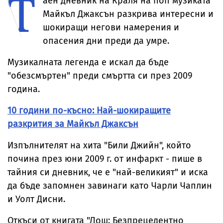
Т
аен дневник на Краля на поп музиката
Майкъл Джаксън разкрива интересни и
шокиращи негови намерения и
опасения дни преди да умре.
Музикалната легенда е искал да бъде
"обезсмъртен" преди смъртта си през 2009
година.
10 години по-късно: Най-шокиращите
разкрития за Майкъл Джаксън
Изпълнителят на хита "Били Джийн", който
почина през юни 2009 г. от инфаркт - пише в
тайния си дневник, че е "най-великият" и иска
да бъде запомнен завинаги като Чарли Чаплин
и Уолт Дисни.
Откъси от книгата "Лош: Безпрецедентно