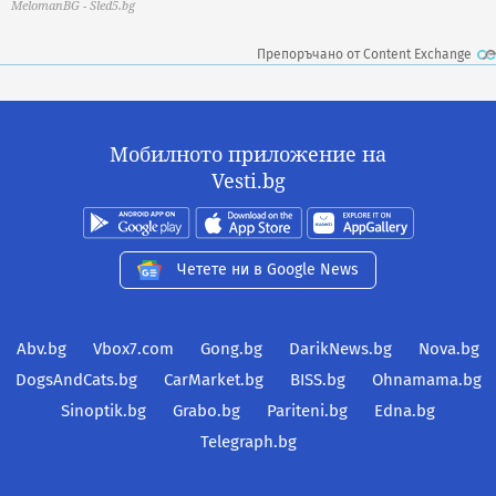
MelomanBG - Sled5.bg
Препоръчано от Content Exchange
Мобилното приложение на
Vesti.bg
Четете ни в Google News
Abv.bg
Vbox7.com
Gong.bg
DarikNews.bg
Nova.bg
DogsAndCats.bg
CarMarket.bg
BISS.bg
Ohnamama.bg
Sinoptik.bg
Grabo.bg
Pariteni.bg
Edna.bg
Telegraph.bg