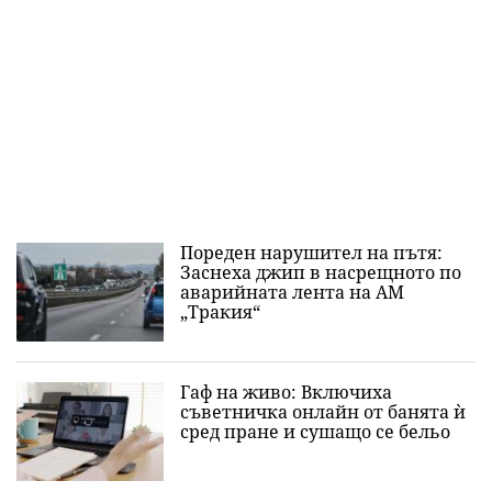
Пореден нарушител на пътя:
Заснеха джип в насрещното по
аварийната лента на АМ
„Тракия“
Гаф на живо: Включиха
съветничка онлайн от банята ѝ
сред пране и сушащо се бельо