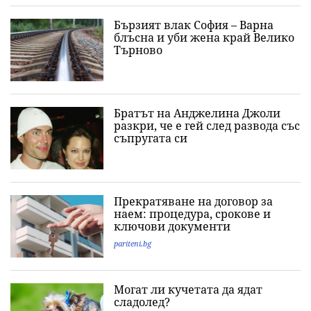
Бързият влак София – Варна
блъсна и уби жена край Велико
Търново
Братът на Анджелина Джоли
разкри, че е гей след развода със
съпругата си
Прекратяване на договор за
наем: процедура, срокове и
ключови документи
pariteni.bg
Могат ли кучетата да ядат
сладолед?