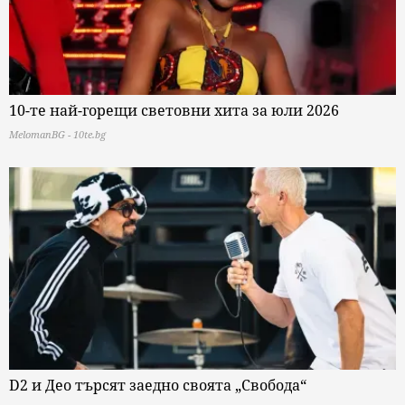
10-те най-горещи световни хита за юли 2026
MelomanBG - 10te.bg
D2 и Део търсят заедно своята „Свобода“