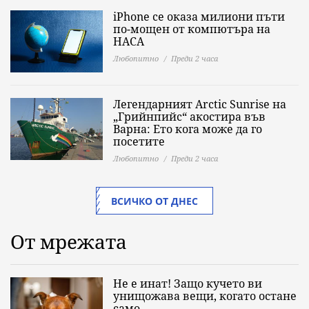
iPhone се оказа милиони пъти
по-мощен от компютъра на
НАСА
Любопитно
Преди 2 часа
Легендарният Arctic Sunrise на
„Грийнпийс“ акостира във
Варна: Ето кога може да го
посетите
Любопитно
Преди 2 часа
ВСИЧКО ОТ ДНЕС
От мрежата
Не е инат! Защо кучето ви
унищожава вещи, когато остане
само