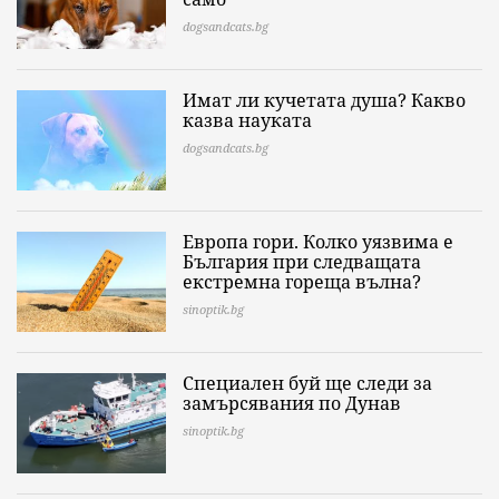
dogsandcats.bg
Имат ли кучетата душа? Какво
казва науката
dogsandcats.bg
Европа гори. Колко уязвима е
България при следващата
екстремна гореща вълна?
sinoptik.bg
Специален буй ще следи за
замърсявания по Дунав
sinoptik.bg