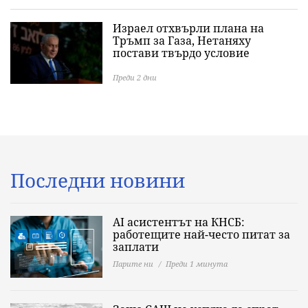
Израел отхвърли плана на
Тръмп за Газа, Нетаняху
постави твърдо условие
Преди 2 дни
Последни новини
AI асистентът на КНСБ:
работещите най-често питат за
заплати
Парите ни
Преди 1 минута