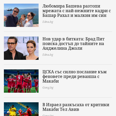
Любомира Башева разтопи
мрежата с най-нежните кадри с
Башар Рахал и малкия им син
Edna.bg
Нов удар в битката: Брад Пит
поиска достъп до тайните на
Анджелина Джоли
Edna.bg
ЦСКА със силно послание към
феновете преди реванша с
Макаби
Gong.bg
В Израел разкъсаха от критики
Макаби Тел Авив
Gong.bg