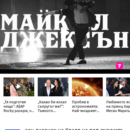
„Тя подготвя
„Какво би искал
Пробив в
Любимото яс
нещо“: A$AP
съпругът ми?“:
астрономията:
на принц Хар
Rocky разкри, че
Тъжното
Най-мощният
Меган Маркъ
Риана записва
признание на
слънчев
разкри
нов албум
съпругата на
телескоп улови
кулинарна т
Брус Уилис след
невиждано
от дома им
юбилея ѝ
досега явление