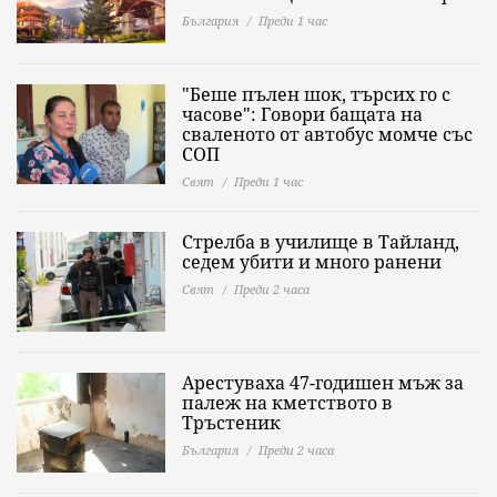
България
Преди 1 час
"Беше пълен шок, търсих го с
часове": Говори бащата на
сваленото от автобус момче със
СОП
Свят
Преди 1 час
Стрелба в училище в Тайланд,
седем убити и много ранени
Свят
Преди 2 часа
Арестуваха 47-годишен мъж за
палеж на кметството в
Тръстеник
България
Преди 2 часа