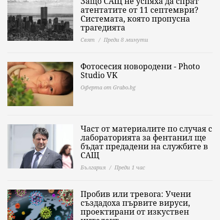
Защо САЩ не успяха да спрат
атентатите от 11 септември?
Системата, която пропусна
трагедията
Свят
Преди 8 минути
Фотосесия новородени - Photo
Studio VK
Оферта от Grabo.bg
Част от материалите по случая с
лабораторията за фентанил ще
бъдат предадени на службите в
САЩ
България
Преди 1 час
Пробив или тревога: Учени
създадоха първите вируси,
проектирани от изкуствен