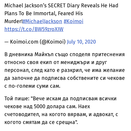
Michael Jackson’s SECRET Diary Reveals He Had
Plans To Be Immortal, Feared His
Murder!
#MichaelJackson
#Koimoi
https://t.co/BW59zroXIW
— Koimoi.com (@Koimoi)
July 10, 2020
В дневника Майкъл също споделя притеснения
относно своя екип от мениджъри и друг
персонал, след като е разкрил, че има желание
да започне да подписва собствените си чекове
с по-големи суми сам.
Той пише: "Вече искам да подписвам всички
чекове над 5000 долара сам. Наех
счетоводител, на когото вярвам, и адвокат, с
когото смятам да се срещна".