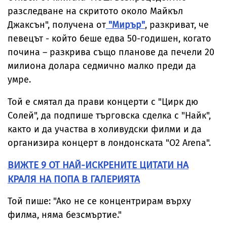
разследване на скритото около Майкъл
Джаксън", получена от
"Мирър"
, разкриват, че
певецът - който беше едва 50-годишен, когато
почина – разкрива също планове да печели 20
милиона долара седмично малко преди да
умре.
Той е смятал да прави концерти с "Цирк дю
Солей", да подпише търговска сделка с "Найк",
както и да участва в холивудски филми и да
организира концерт в лондонската "O2 Arena".
ВИЖТЕ 9 ОТ НАЙ-ИСКРЕНИТЕ ЦИТАТИ НА
КРАЛЯ НА ПОПА В ГАЛЕРИЯТА
Той пише: "Ако не се концентрирам върху
филма, няма безсмъртие."