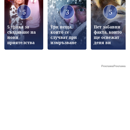
5
3
5
5 трика за
Три неща,
Пет забавни
създаване на
които се
факта, които
нови
случват при
ще освежат
приятелства
измръзване
деня ви