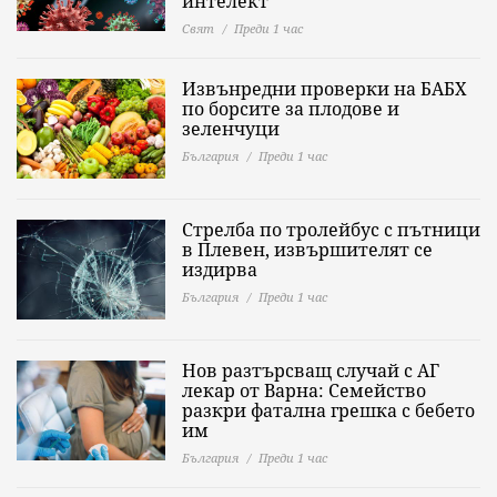
интелект
Свят
Преди 1 час
Извънредни проверки на БАБХ
по борсите за плодове и
зеленчуци
България
Преди 1 час
Стрелба по тролейбус с пътници
в Плевен, извършителят се
издирва
България
Преди 1 час
Нов разтърсващ случай с АГ
лекар от Варна: Семейство
разкри фатална грешка с бебето
им
България
Преди 1 час