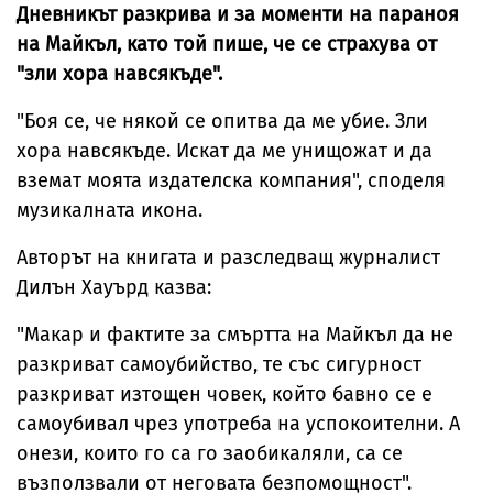
Дневникът разкрива и за моменти на параноя
на Майкъл, като той пише, че се страхува от
"зли хора навсякъде".
"Боя се, че някой се опитва да ме убие. Зли
хора навсякъде. Искат да ме унищожат и да
вземат моята издателска компания", споделя
музикалната икона.
Авторът на книгата и разследващ журналист
Дилън Хауърд казва:
"Макар и фактите за смъртта на Майкъл да не
разкриват самоубийство, те със сигурност
разкриват изтощен човек, който бавно се е
самоубивал чрез употреба на успокоителни. А
онези, които го са го заобикаляли, са се
възползвали от неговата безпомощност".