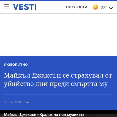
ПОСЛЕДНИ
28°
ЛЮБОПИТНО
Майкъл Джаксън се страхувал от
убийство дни преди смъртта му
10 юли 2020, 16:42