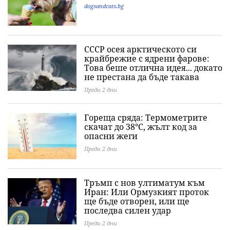
dogsandcats.bg
СССР осея арктическото си
крайбрежие с ядрени фарове:
Това беше отлична идея... докато
не престана да бъде такава
Преди 2 дни
Гореща сряда: Термометрите
скачат до 38°C, жълт код за
опасни жеги
Преди 2 дни
Тръмп с нов ултиматум към
Иран: Или Ормузкият проток
ще бъде отворен, или ще
последва силен удар
Преди 2 дни