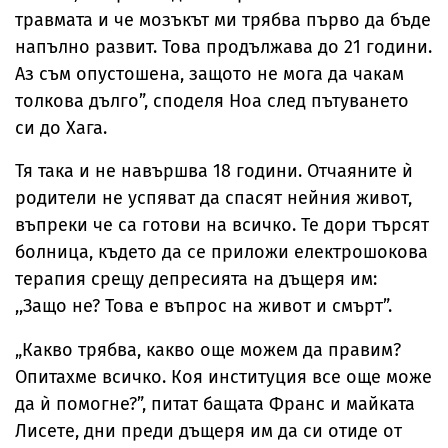
травмата и че мозъкът ми трябва първо да бъде
напълно развит. Това продължава до 21 години.
Аз съм опустошена, защото не мога да чакам
толкова дълго”, споделя Ноа след пътуването
си до Хага.
Тя така и не навършва 18 години. Отчаяните ѝ
родители не успяват да спасят нейния живот,
въпреки че са готови на всичко. Те дори търсят
болница, където да се приложи електрошокова
терапия срещу депресията на дъщеря им:
,,Защо не? Това е въпрос на живот и смърт”.
„Какво трябва, какво още можем да правим?
Опитахме всичко. Коя институция все още може
да ѝ помогне?”, питат бащата Франс и майката
Лисете, дни преди дъщеря им да си отиде от