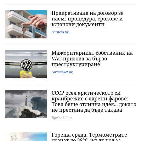
Прекратяване на договор за
наем: процедура, срокове и
ключови документи
pariteni.bg
Мажоритарният собственик на
VAG призова за бързо
преструктуриране
carmarket.bg
СССР осея арктическото си
крайбрежие с ядрени фарове:
Това беше отлична идея... докато
не престана да бъде такава
Преди 3 дни
Гореща сряда: Термометрите
скачат до 38°C, жълт код за