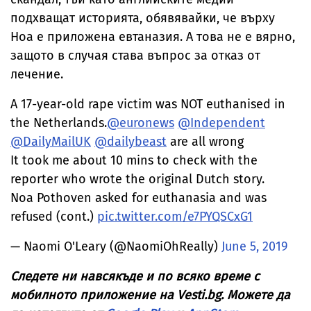
подхващат историята, обявявайки, че върху
Ноа е приложена евтаназия. А това не е вярно,
защото в случая става въпрос за отказ от
лечение.
A 17-year-old rape victim was NOT euthanised in
the Netherlands.
@euronews
@Independent
@DailyMailUK
@dailybeast
are all wrong
It took me about 10 mins to check with the
reporter who wrote the original Dutch story.
Noa Pothoven asked for euthanasia and was
refused (cont.)
pic.twitter.com/e7PYQSCxG1
— Naomi O'Leary (@NaomiOhReally)
June 5, 2019
Следете ни навсякъде и по всяко време с
мобилното приложение на Vesti.bg. Можете да