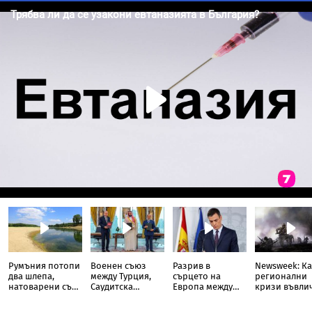
Румъния потопи
Военен съюз
Разрив в
Newsweek: Ка
два шлепа,
между Турция,
сърцето на
регионални
натоварени със
Саудитска
Европа между
кризи въвли
скали, в Дунав
Арабия и
Испания и
света в Трета
Пакистан
Италия
световна во