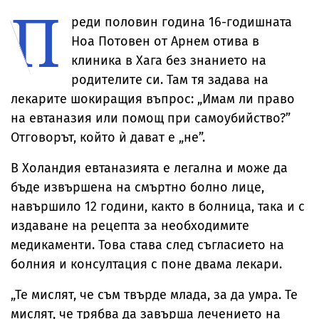
П
реди половин година 16-годишната
Ноа Потовен от Арнем отива в
клиника в Хага без знанието на
родителите си. Там тя задава на
лекарите шокиращия въпрос: „Имам ли право
на евтаназия или помощ при самоубийство?”
Отговорът, който ѝ дават е „не”.
В Холандия евтаназията е легална и може да
бъде извършена на смъртно болно лице,
навършило 12 години, както в болница, така и с
издаване на рецепта за необходимите
медикаменти. Това става след съгласието на
болния и консултация с поне двама лекари.
„Те мислят, че съм твърде млада, за да умра. Те
мислят, че трябва да завърша лечението на