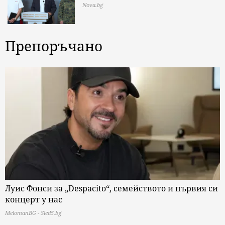
Nova.bg
Препоръчано
Луис Фонси за „Despacito“, семейството и първия си
концерт у нас
MelomanBG - Sled5.bg