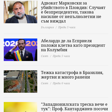
Адвокат Марковски за
убийството в Пловдив: Случаят
е безпрецедентен, такова
насилие от непълнолетни не
съм виждал
България
Преди 5 часа
Абелардо де ла Есприеля
положи клетва като президент
на Колумбия
Свят
Преди 5 часа
Тежка катастрофа в Бразилия,
жертви и много ранени
Свят
Преди 6 часа
"Западнонилската треска вече е
тук": Проф. Кантарджиев посочи