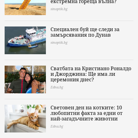
екстремна гореща вълна?
sinoptik.bg
Специален буй ще следи за
замърсявания по Дунав
sinoptik.bg
Сватбата на Кристиано Роналдо
и Джорджина: Ще има ли
церемония днес?
Edna.bg
Световен ден на котките: 10
любопитни факта за едни от
най-загадъчните животни
Edna.bg