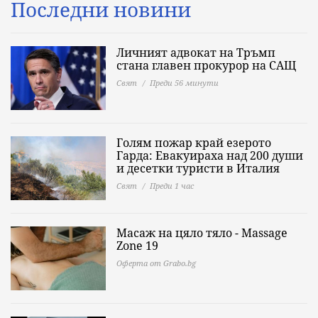
Последни новини
Личният адвокат на Тръмп
стана главен прокурор на САЩ
Свят
Преди 56 минути
Голям пожар край езерото
Гарда: Евакуираха над 200 души
и десетки туристи в Италия
Свят
Преди 1 час
Масаж на цяло тяло - Massage
Zone 19
Оферта от Grabo.bg