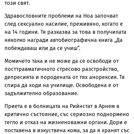
този свят.
Здравословните проблеми на Ноа започват
след сексуално насилие, преживяно, когато е
на 14 години. Тя разказва за това в получилата
няколко награди автобиографична книга „Да
побеждаваш или да се учиш”.
Момичето така и не може да се освободи от
посттравматичното стресово разстройство,
депресията и породената от тях анорексия. Тя
спира да ходи на училище. Освободена е от
задължително образование.
Приета е в болницата на Рийнстат в Арнем в
критично състояние, със сериозно поднормено
тегло и отказ на жизненоважни органи. Дори е
поставена в изкуствена кома, за да я хранят със