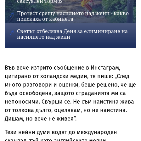
сексуален тормоз
Протест срещу насилието над жени - какво
поискаха от кабинета
Светът отбелязва Деня за елиминиране на
насилието над жени
Във вече изтрито съобщение в Инстаграм,
цитирано от холандски медии, тя пише: „След
много разговори и оценки, беше решено, че ще
бъда освободена, защото страданията ми са
непоносими. Свърши се. Не съм наистина жива
от толкова дълго, оцелявам, но не наистина.
Дишам, но вече не живея”.
Тези нейни думи водят до международен
скандал, тъй като английските медии