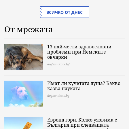
ВСИЧКО ОТ ДНЕС
От мрежата
13 най-чести здравословни
проблеми при Немските
овчарки
dogsandcats.bg
Имат ли кучетата душа? Какво
казва науката
dogsandcats.bg
Европа гори. Колко уязвима е
България при следващата