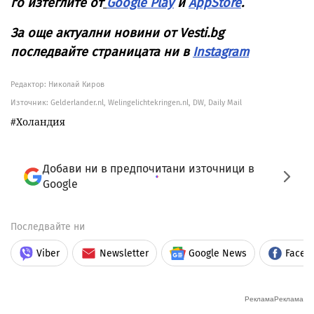
го изтеглите от
Google Play
и
AppStore
.
За още актуални новини от Vesti.bg
последвайте страницата ни в
Instagram
Редактор: Николай Киров
Източник:
Gelderlander.nl, Welingelichtekringen.nl, DW, Daily Mail
Холандия
Добави ни в предпочитани източници в
Google
Последвайте ни
Viber
Newsletter
Google News
Faceb