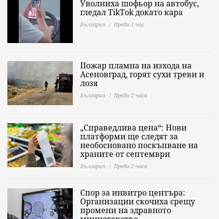
Уволниха шофьор на автобус,
гледал TikTok докато кара
България
Преди 1 час
Пожар пламна на изхода на
Асеновград, горят сухи треви и
лозя
България
Преди 2 часа
„Справедлива цена“: Нови
платформи ще следят за
необосновано поскъпване на
храните от септември
България
Преди 2 часа
Спор за инвитро центъра:
Организации скочиха срещу
промени на здравното