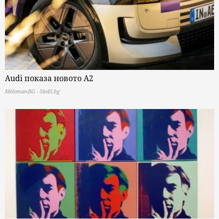
Audi показа новото A2
MelomanBG - Sled5.bg