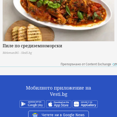
Пиле по средиземноморски
MelomanBG - Sled5.bg
Препоръчано от Content Exchange
Мобилното приложение на
Vesti.bg
Четете ни в Google News