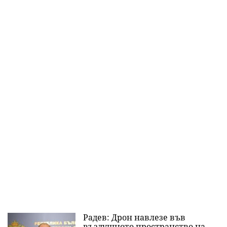
Радев: Дрон навлезе във
въздушното пространство на