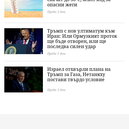
опасни жеги
Преди 3 дни
Тръмп с нов ултиматум към
Иран: Или Ормузкият проток
ще бъде отворен, или ще
последва силен удар
Преди 3 дни
Израел отхвърли плана на
Тръмп за Газа, Нетаняху
постави твърдо условие
Преди 3 дни