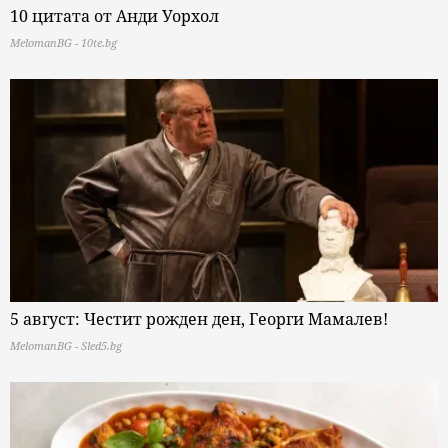
10 цитата от Анди Уорхол
MelomanBG - 10te.bg
5 август: Честит рожден ден, Георги Мамалев!
MelomanBG - Sled5.bg