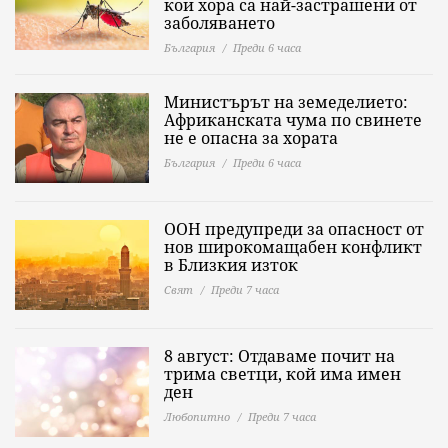
кои хора са най-застрашени от
заболяването
България
Преди 6 часа
Министърът на земеделието:
Африканската чума по свинете
не е опасна за хората
България
Преди 6 часа
ООН предупреди за опасност от
нов широкомащабен конфликт
в Близкия изток
Свят
Преди 7 часа
8 август: Отдаваме почит на
трима светци, кой има имен
ден
Любопитно
Преди 7 часа