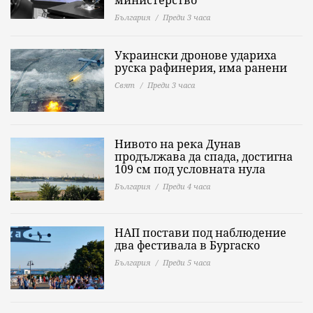
министерство
България
Преди 3 часа
Украински дронове удариха
руска рафинерия, има ранени
Свят
Преди 3 часа
Нивото на река Дунав
продължава да спада, достигна
109 см под условната нула
България
Преди 4 часа
НАП постави под наблюдение
два фестивала в Бургаско
България
Преди 5 часа