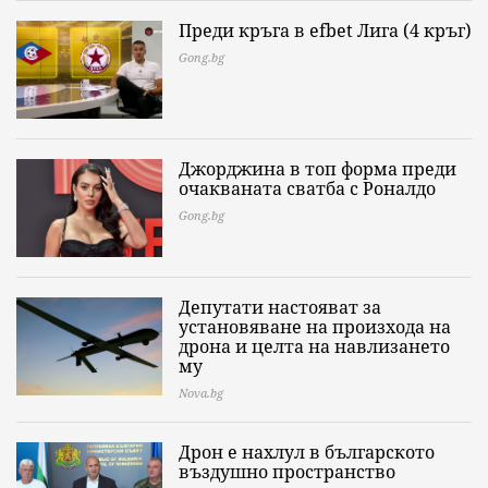
Преди кръга в efbet Лига (4 кръг)
Gong.bg
Джорджина в топ форма преди
очакваната сватба с Роналдо
Gong.bg
Депутати настояват за
установяване на произхода на
дрона и целта на навлизането
му
Nova.bg
Дрон е нахлул в българското
въздушно пространство