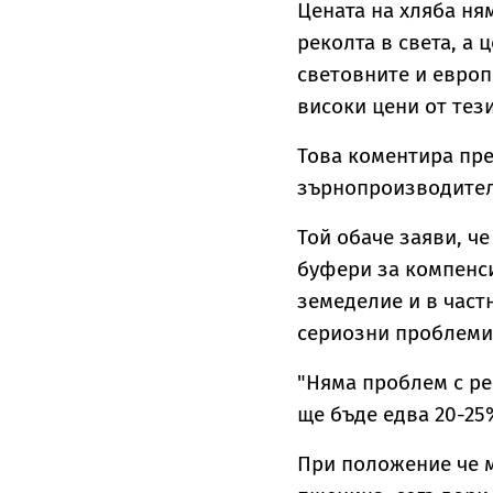
Цената на хляба ня
реколта в света, а 
световните и европ
високи цени от тези
Това коментира пре
зърнопроизводители
Той обаче заяви, ч
буфери за компенси
земеделие и в част
сериозни проблеми 
"Няма проблем с ре
ще бъде едва 20-25
При положение че м