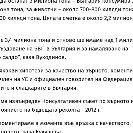
 да останат 3 милиона тона – България консумира 
она тона, за животни – около 700-800 хиляди тон
00 хиляди тона. Цялата сметка е около 2,2 милион
 3,4 милиона тона и отново ще имаме над 1 мил
 създаване на БВП в България и за намаляване на
салдо”, каза Вукодинов.
сякакви хипотези за качество на зърното, комент
член на УС и официален говорител на Федерация
те и сладкарите в България.
ма извънреден Консултативен съвет по зърното 
оянието на бъдещата реколта - 2012 г.
оментираме в момента във връзка с качеството, 
 полето, каза Кукушева.