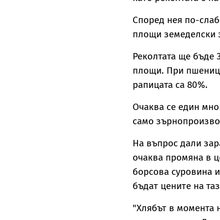
Според нея по-слаб
площи земеделски 
Реколтата ще бъде 
площи. При пшениц
рапицата са 80%.
Очаква се един мно
само зърнопроизво
На въпрос дали зар
очаква промяна в ц
борсова суровина и
бъдат цените на та
"Хлябът в момента 