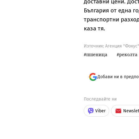
доставни цени. Дос
България от една г
транспортни разход
каза тя.
Източник:
Агенция "Фокус
пшеница
реколта
Добави ни в предпо
Последвайте ни
Viber
Newslet