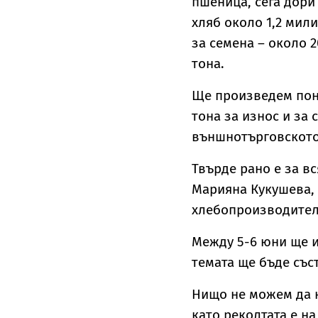
пшеница, сега дори
хляб около 1,2 мили
за семена – около 2
тона.
Ще произведем поне
тона за износ и за
външнотърговското 
Твърде рано е за в
Марияна Кукушева, 
хлебопроизводители
Между 5-6 юни ще и
темата ще бъде съст
Нищо не можем да к
като реколтата е на