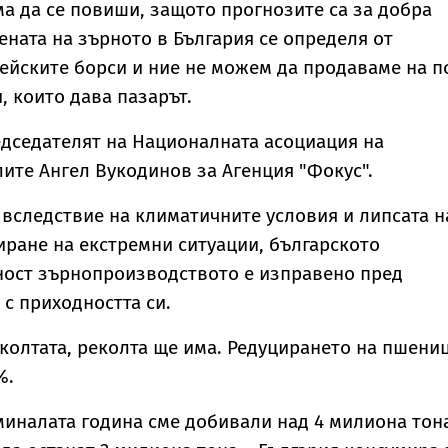
ма да се повиши, защото прогнозите са за добра
цената на зърното в България се определя от
ейските борси и ние не можем да продаваме на п
, които дава пазарът.
дседателят на Националната асоциация на
те Ангел Вукодинов за Агенция "Фокус".
е вследствие на климатичните условия и липсата н
ране на екстремни ситуации, българското
ност зърнопроизводството е изправено пред
с приходността си.
колтата, реколта ще има. Редуцирането на пшени
%.
иналата година сме добивали над 4 милиона тон