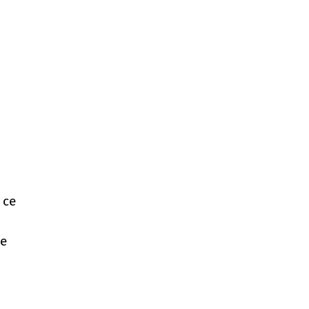
 се
ще