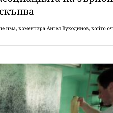
оскъпва
ще има, коментира Ангел Вукодинов, който о