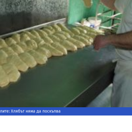
лите: Хлябът няма да поскъпва