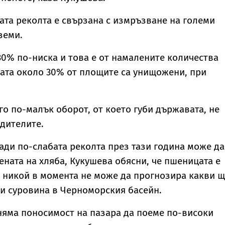
ата реколта е свързана с измръзване на големи
земи.
30% по-ниска и това е от намалените количества
ата около 30% от площите са унищожени, при
го по-малък оборот, от което губи държавата, не
дителите.
ади по-слабата реколта през тази година може да
ената на хляба, Кукушева обясни, че пшеницата е
 никой в момента не може да прогнозира какви 
зи суровина в Черноморския басейн.
няма поносимост на пазара да поеме по-високи