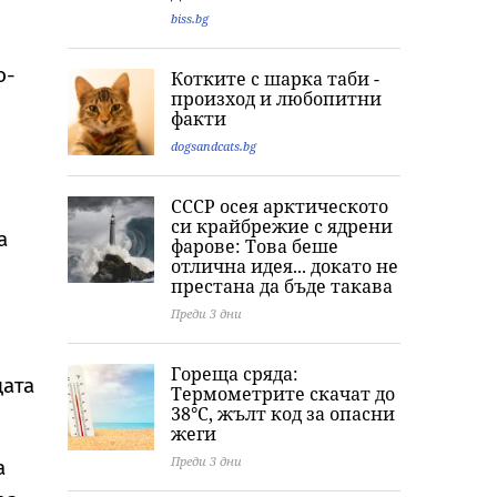
biss.bg
о-
Котките с шарка таби -
произход и любопитни
факти
dogsandcats.bg
СССР осея арктическото
си крайбрежие с ядрени
а
фарове: Това беше
отлична идея... докато не
престана да бъде такава
Преди 3 дни
Гореща сряда:
цата
Термометрите скачат до
38°C, жълт код за опасни
жеги
Преди 3 дни
а