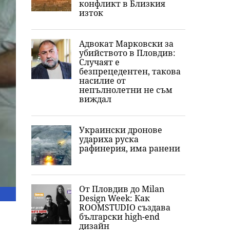
конфликт в Близкия
изток
Адвокат Марковски за
убийството в Пловдив:
Случаят е
безпрецедентен, такова
насилие от
непълнолетни не съм
виждал
Украински дронове
удариха руска
рафинерия, има ранени
От Пловдив до Milan
Design Week: Как
ROOMSTUDIO създава
български high-end
дизайн