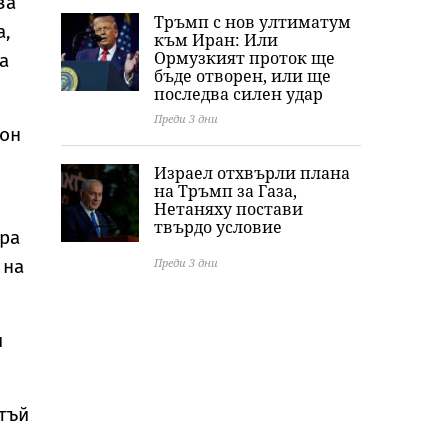
за
Тръмп с нов ултиматум
а,
към Иран: Или
Ормузкият проток ще
а
бъде отворен, или ще
последва силен удар
Преди 3 дни
ион
Израел отхвърли плана
на Тръмп за Газа,
Нетаняху постави
твърдо условие
ира
 на
Преди 3 дни
и
тъй