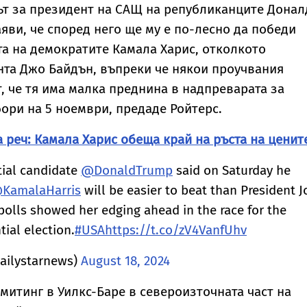
оведението му
сигнал за инцидент
хибридна атака"
ът за президент на САЩ на републиканците Донал
рази Мелания
край Оман
яви, че според него ще му е по-лесно да победи
а на демократите Камала Харис, отколкото
та Джо Байдън, въпреки че някои проучвания
, че тя има малка преднина в надпреварата за
ори на 5 ноември, предаде Ройтерс.
а реч: Камала Харис обеща край на ръста на ценит
tial candidate
@DonaldTrump
said on Saturday he
KamalaHarris
will be easier to beat than President J
olls showed her edging ahead in the race for the
ial election.
#USA
https://t.co/zV4VanfUhv
dailystarnews)
August 18, 2024
 митинг в Уилкс-Баре в североизточната част на