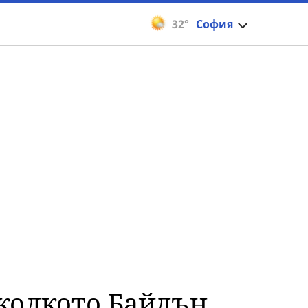
32°
София
тколкото Байдън