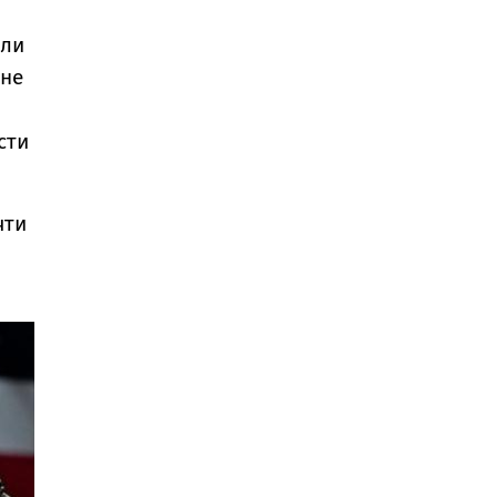
рли
ане
сти
чти