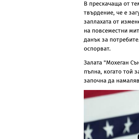
В прескачаща от те
твърдение, че е за
заплахата от измен
на повсеместни мит
данък за потребите
оспорват.
Залата "Мохеган Съ
пълна, когато той 
започна да намаляв