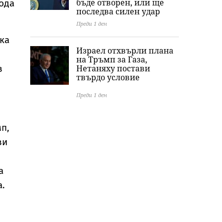
бъде отворен, или ще
хода
последва силен удар
Преди 1 ден
ка
Израел отхвърли плана
на Тръмп за Газа,
Нетаняху постави
в
твърдо условие
Преди 1 ден
мп,
ви
а
а.