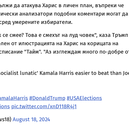
ължи да атакува Харис в личен план, въпреки че
ически анализатори подобни коментари могат да
сред умерените избиратели.
к се смее? Това е смехът на луд човек", каза Тръмп
олен от илюстрацията на Харис на корицата на
списание "Тайм". "Аз изглеждам много по-добре о
cialist lunatic' Kamala Harris easier to beat than Jo
amalaHarris
#DonaldTrump
#USAElections
ions
pic.twitter.com/xnD118R4j1
ws18)
August 18, 2024