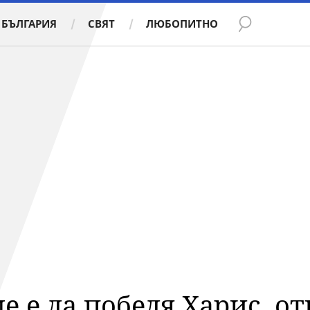
БЪЛГАРИЯ
СВЯТ
ЛЮБОПИТНО
е е да победя Харис, о