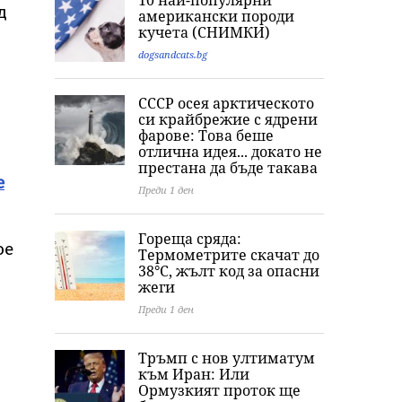
10 най-популярни
пътнически
лунотресение:
д
американски породи
самолет
Какво означав
кучета (СНИМКИ)
това за
dogsandcats.bg
повърхността
СССР осея арктическото
си крайбрежие с ядрени
фарове: Това беше
отлична идея... докато не
престана да бъде такава
е
Преди 1 ден
Гореща сряда:
oe
Термометрите скачат до
38°C, жълт код за опасни
жеги
Преди 1 ден
Тръмп с нов ултиматум
към Иран: Или
Ормузкият проток ще