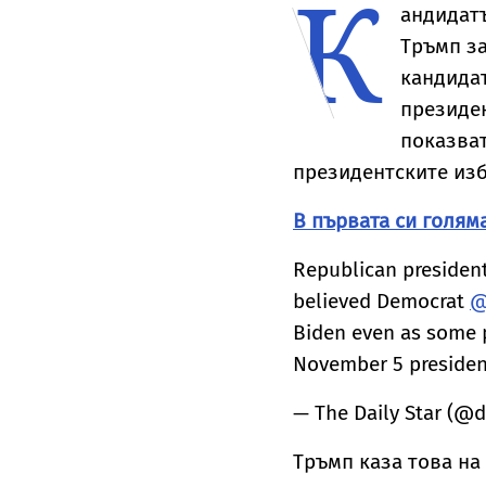
К
ресение:
разоръжаване на
п
андидат
 означава
„Хамас“
м
Тръмп за
за
хността
кандидат
президен
показват
президентските изб
В първата си голям
Republican presiden
believed Democrat
@
Biden even as some p
November 5 president
— The Daily Star (@
Тръмп каза това на