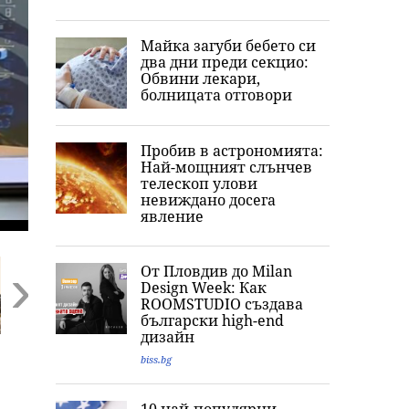
Майка загуби бебето си
два дни преди секцио:
Обвини лекари,
болницата отговори
Пробив в астрономията:
Най-мощният слънчев
телескоп улови
невиждано досега
явление
От Пловдив до Milan
Design Week: Как
ROOMSTUDIO създава
български high-end
Next
дизайн
Русия: Страхът,
Разследват
Сблъсъкът на
biss.bg
който може да
инцидент с
SpaceX с Лунат
взриви системата
хеликоптера на
може да
на Путин
Тръмп и
предизвика