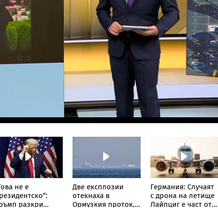
Това не е
Две експлозии
Германия: Случаят
резидентско“:
отекнаха в
с дрона на летище
ръмп разкри
Ормузкия проток,
Лайпциг е част от
акво в
танкер подаде
"сценарий за