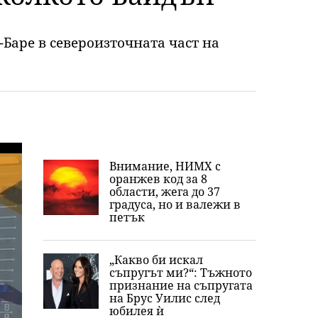
Баре в североизточната част на
Внимание, НИМХ с
оранжев код за 8
области, жега до 37
градуса, но и валежи в
петък
„Какво би искал
съпругът ми?“: Тъжното
признание на съпругата
на Брус Уилис след
юбилея ѝ