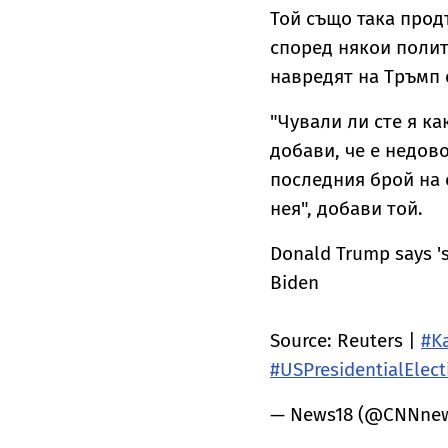
Той също така прод
според някои полит
навредят на Тръмп 
"Чували ли сте я ка
добави, че е недов
последния брой на 
нея", добави той.
Donald Trump says 'so
Biden
Source: Reuters |
#K
#USPresidentialElect
— News18 (@CNNne