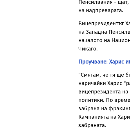
Пенсилвания - щат,
на надпреварата.
Вицепрезидентът Ха
на Западна Пенсилв
началото на Национ
Чикаго.
Проучване: Харис и
"Смятам, че тя ще б
наричайки Харис "р
вицепрезидента на
политики. По време
забрана на фракинга
Кампанията на Хари
забраната.