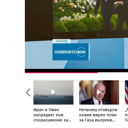
Previous
ъкът на
Иран и Оман
Нетаняху отхвърли
„
X с Луната
напредват към
новия мирен план
п
да
споразумение за
за Газа въпреки
Т
звика
Ормузкия проток
гаранциите за
к