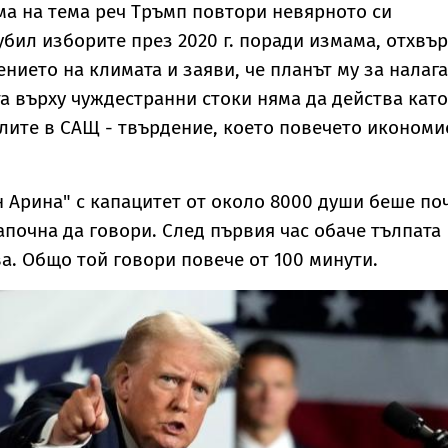
ма на тема реч Тръмп повтори невярното си
губил изборите през 2020 г. поради измама, отхвъ
ението на климата и заяви, че планът му за налаг
а върху чуждестранни стоки няма да действа като
лите в САЩ - твърдение, което повечето икономи
н Арина" с капацитет от около 8000 души беше по
започна да говори. След първия час обаче тълпата
а. Общо той говори повече от 100 минути.