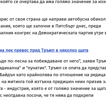
 който се очертава да има голямо значение за из
рис от своя страна ще направи автобусна обикол
ания, която ще започне в Питсбърг днес, преди
алния конгрес на Демократическата партия утре 
ма лек превес пред Тръмп в няколко щата
ъде по-лесна за побеждаване от него“, заяви Тръ
адикална" и "лунатик". Тръмп се опита да предста
 Байдън като крайнолява по отношение на редица
 на митинга той изтъкна предишен неин призив з
 - индустрия, която е от голямо значение за щат
с неотдавна посочи, че тя няма да подкрепи