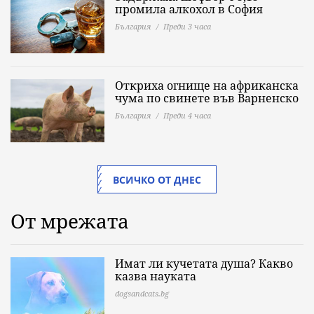
промила алкохол в София
България
Преди 3 часа
Откриха огнище на африканска
чума по свинете във Варненско
България
Преди 4 часа
ВСИЧКО ОТ ДНЕС
От мрежата
Имат ли кучетата душа? Какво
казва науката
dogsandcats.bg