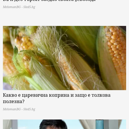
MelomanBG - Sled5.bg
Какво е царевична коприна и защо е толкова
полезна?
MelomanBG - Sled5.bg