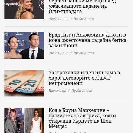
червен бански месеци след
ужасяващото падане на
Олимпиадата
Любопитно
Преди 2 часа
Брад Пит и Анджелина Джоли в
нова ожесточена съдебна битка
за милиони
Любопитно
Преди 2 часа
Застраховки и пенсии само в
евро: Договорите остават
непроменени
Парите ни
Преди 2 часа
Коя е Бруна Маркезине –
бразилската актриса, която
открадна сърцето на Шон
Мендес