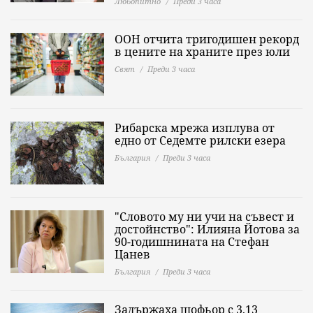
Любопитно
Преди 3 часа
ООН отчита тригодишен рекорд
в цените на храните през юли
Свят
Преди 3 часа
Рибарска мрежа изплува от
едно от Седемте рилски езера
България
Преди 3 часа
"Словото му ни учи на съвест и
достойнство": Илияна Йотова за
90-годишнината на Стефан
Цанев
България
Преди 3 часа
Задържаха шофьор с 3,13