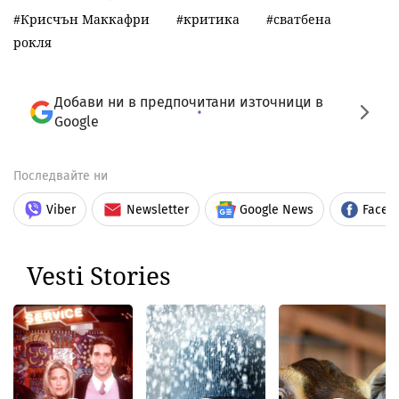
Крисчън Маккафри
критика
сватбена
рокля
Добави ни в предпочитани източници в
Google
Последвайте ни
Viber
Newsletter
Google News
Faceb
Vesti Stories