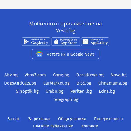
Мобилното приложение на
Vesti.bg
Четете ни в Google News
Abv.bg
Vbox7.com
Gong.bg
DarikNews.bg
Nova.bg
DogsAndCats.bg
CarMarket.bg
BISS.bg
Ohnamama.bg
Sinoptik.bg
Grabo.bg
Pariteni.bg
Edna.bg
Telegraph.bg
За нас
За реклама
Общи условия
Поверителност
Платени публикации
Контакти