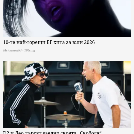
10-те най-горещи БГ хита за юли 2026
MelomanBG - 10te.bg
D2 и Део търсят заедно своята „Свобода“