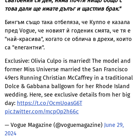
сватбения си ден, няма почти нищо общо с
това дали ще имате дълъг и щастлив брак."
Бингъм също така отбеляза, че Кулпо е казала
пред Vogue, че новият ѝ годеник смята, че тя е
"най-красива", когато се облича в дрехи, които
са "елегантни".
Exclusive: Olivia Culpo is married! The model and
former Miss Universe married the San Francisco
49ers Running Christian McCaffrey in a traditional
Dolce & Gabbana ballgown for her Rhode Island
wedding. Here, see exclusive details from her big
day:
https://t.co/OcmUoasG6T
pic.twitter.com/mcpOp2h66c
— Vogue Magazine (@voguemagazine)
June 29,
2024