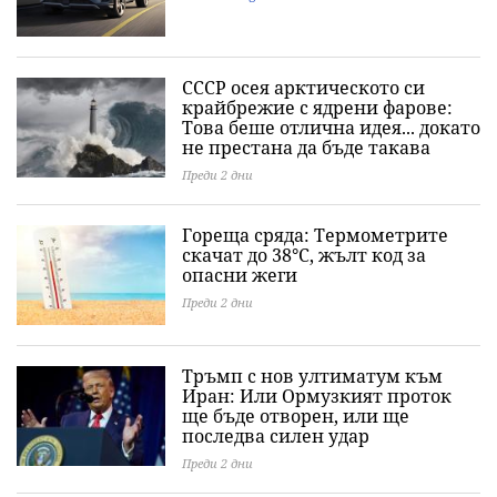
СССР осея арктическото си
крайбрежие с ядрени фарове:
Това беше отлична идея... докато
не престана да бъде такава
Преди 2 дни
Гореща сряда: Термометрите
скачат до 38°C, жълт код за
опасни жеги
Преди 2 дни
Тръмп с нов ултиматум към
Иран: Или Ормузкият проток
ще бъде отворен, или ще
последва силен удар
Преди 2 дни