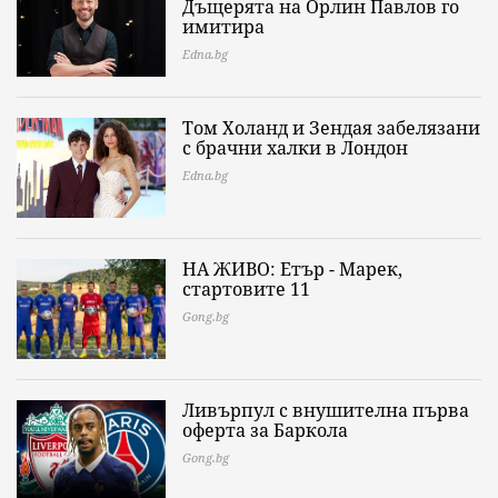
Дъщерята на Орлин Павлов го
имитира
Edna.bg
Том Холанд и Зендая забелязани
с брачни халки в Лондон
Edna.bg
НА ЖИВО: Етър - Марек,
стартовите 11
Gong.bg
Ливърпул с внушителна първа
оферта за Баркола
Gong.bg