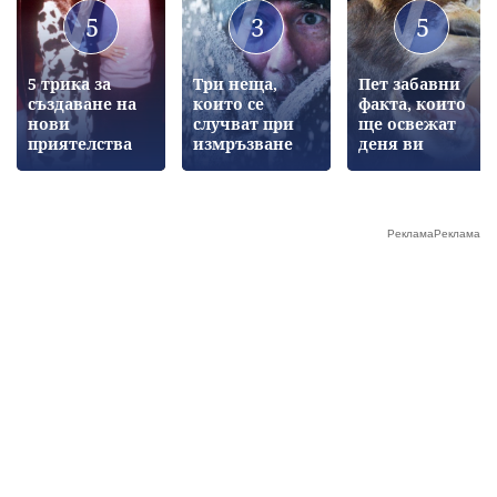
5
3
5
5 трика за
Три неща,
Пет забавни
създаване на
които се
факта, които
нови
случват при
ще освежат
приятелства
измръзване
деня ви