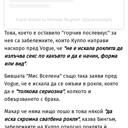
A post shared by Kennedy Bingham (@gowneyedgirl)
Това, което е оставило "горчив послевкус" за
нея са забележките, които Кулпо направи
наскоро пред Vogue, че
"не е искала роклята да
излъчва секс по какъвто и да е начин, форма
или вид"
.
Бившата "Мис Вселена" също така заяви пред
Vogue, че е искала да се омъжи в рокля, която
да е
"толкова сериозна"
, колкото и
обвързването с брака.
Макар че няма нищо лошо в това някой
"да
иска скромна сватбена рокля"
, казва Бингъм,
забележките на Кулпо относно роклята ѝ