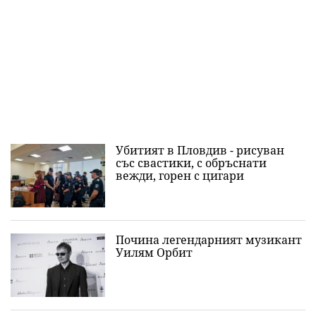
Убитият в Пловдив - рисуван
със свастики, с обръснати
вежди, горен с цигари
Почина легендарният музикант
Уилям Орбит