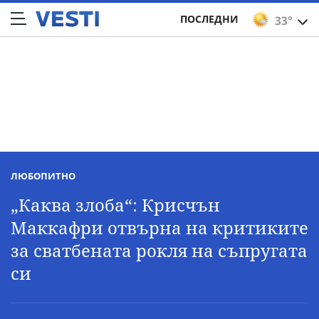
ПОСЛЕДНИ
33°
ЛЮБОПИТНО
„Каква злоба“: Крисчън
Маккафри отвърна на критиките
за сватбената рокля на съпругата
си