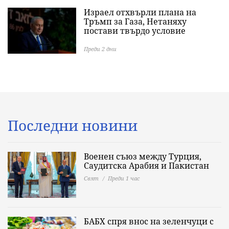
Израел отхвърли плана на
Тръмп за Газа, Нетаняху
постави твърдо условие
Преди 2 дни
Последни новини
Военен съюз между Турция,
Саудитска Арабия и Пакистан
Свят
Преди 1 час
БАБХ спря внос на зеленчуци с