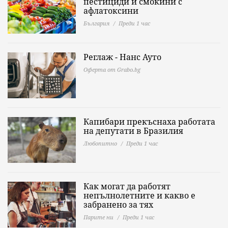
пестициди и смокини с
афлатоксини
България
Преди 1 час
Реглаж - Нанс Ауто
Оферта от Grabo.bg
Капибари прекъснаха работата
на депутати в Бразилия
Любопитно
Преди 1 час
Как могат да работят
непълнолетните и какво е
забранено за тях
Парите ни
Преди 1 час