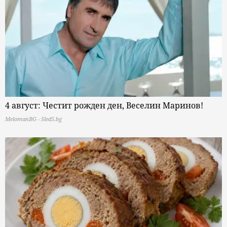
4 август: Честит рожден ден, Веселин Маринов!
MelomanBG - Sled5.bg