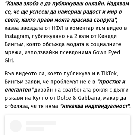
"Каква злоба е да публикуваш онлайн. Надявам
се, че ще успееш да намериш радост и мир в
света, както прави моята красива съпруга"
,
казва звездата от НФЛ в коментар към видео в
Instagram, публикувано на 2 юли от Кенеди
Бингъм, която обсъжда модата в социалните
мрежи, използвайки псевдонима Gown Eyed
Girl.
Във видеото си, което публикува и в TikTok,
Бингъм заяви, че проблемът не е в
"простия и
елегантен"
дизайн на сватбената рокля с дълги
ръкави на Кулпо от Dolce & Gabbana, макар да
отбеляза, че тя няма
"никаква индивидуалност"
.