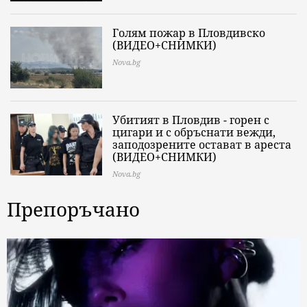
Голям пожар в Пловдивско
(ВИДЕО+СНИМКИ)
Nova.bg
Убитият в Пловдив - горен с
цигари и с обръснати вежди,
заподозрените остават в ареста
(ВИДЕО+СНИМКИ)
Nova.bg
Препоръчано