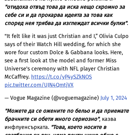
"отидоха отвъд това да иска нещо скромно за
себе си и да прокарва идеята за това как
според нея трябва да изглеждат всички булки"
.
"It felt like it was just Christian and I,” Olivia Culpo
says of their Watch Hill wedding, for which she
wore four custom Dolce & Gabbana looks. Here,
see a first look at the model and former Miss
Universe's ceremony with NFL player Christian
McCaffrey.
https://t.co/yP4ySZkNOS
pic.twitter.com/UJN4QmtjVX
— Vogue Magazine (@voguemagazine)
July 1, 2024
"Можете да се ожените по бельо и да приемате
брачните си обети много сериозно"
, казва
инфлуенсърката.
"Това, което носите в