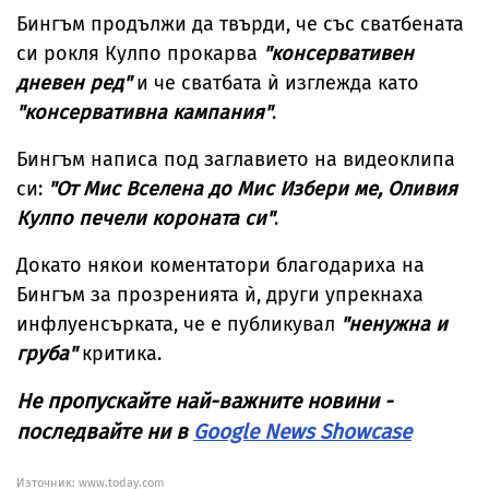
Бингъм продължи да твърди, че със сватбената
си рокля Кулпо прокарва
"консервативен
дневен ред"
и че сватбата ѝ изглежда като
"консервативна кампания"
.
Бингъм написа под заглавието на видеоклипа
си:
"От Мис Вселена до Мис Избери ме, Оливия
Кулпо печели короната си"
.
Докато някои коментатори благодариха на
Бингъм за прозренията ѝ, други упрекнаха
инфлуенсърката, че е публикувал
"ненужна и
груба"
критика.
Не пропускайте най-важните новини -
последвайте ни в
Google News Showcase
Източник:
www.today.com