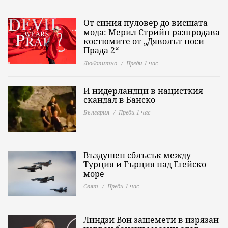
От синия пуловер до висшата
мода: Мерил Стрийп разпродава
костюмите от „Дяволът носи
Прада 2“
Любопитно
Преди 1 час
И нидерландци в нацисткия
скандал в Банско
България
Преди 1 час
Въздушен сблъсък между
Турция и Гърция над Егейско
море
Свят
Преди 1 час
Линдзи Вон зашемети в изрязан