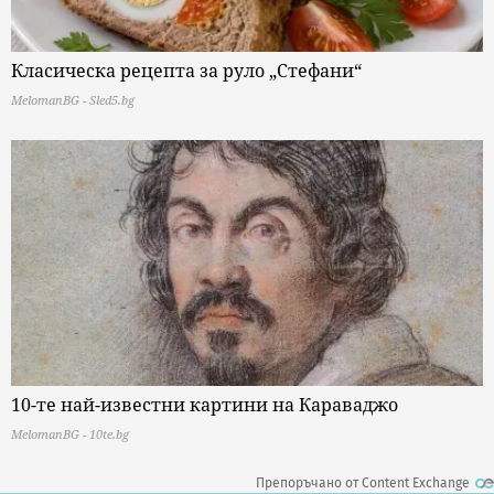
Класическа рецепта за руло „Стефани“
MelomanBG - Sled5.bg
10-те най-известни картини на Караваджо
MelomanBG - 10te.bg
Препоръчано от Content Exchange