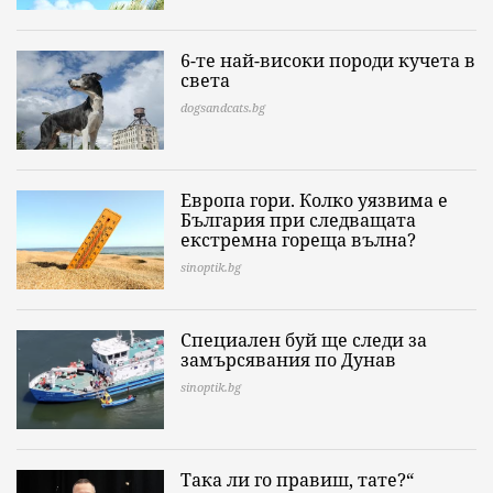
6-те най-високи породи кучета в
света
dogsandcats.bg
Европа гори. Колко уязвима е
България при следващата
екстремна гореща вълна?
sinoptik.bg
Специален буй ще следи за
замърсявания по Дунав
sinoptik.bg
Така ли го правиш, тате?“