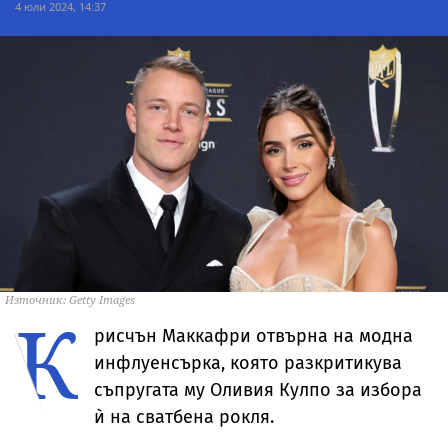
4 юли 2024, 14:37
Източник: Getty Images
К
рисчън Маккафри отвърна на модна
инфлуенсърка, която разкритикува
съпругата му Оливия Кулпо за избора
ѝ на сватбена рокля.