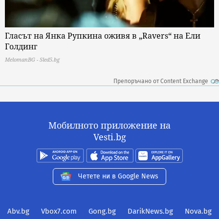
Гласът на Янка Рупкина оживя в „Ravers“ на Ели
Голдинг
MelomanBG - Sled5.bg
Препоръчано от Content Exchange
Мобилното приложение на
Vesti.bg
Четете ни в Google News
Abv.bg
Vbox7.com
Gong.bg
DarikNews.bg
Nova.bg