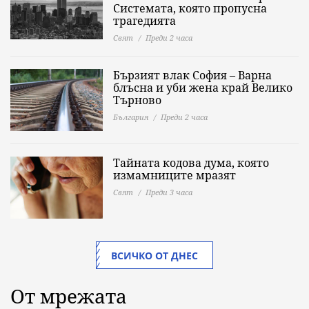
Системата, която пропусна
трагедията
Свят
Преди 2 часа
Бързият влак София – Варна
блъсна и уби жена край Велико
Търново
България
Преди 2 часа
Тайната кодова дума, която
измамниците мразят
Свят
Преди 3 часа
ВСИЧКО ОТ ДНЕС
От мрежата