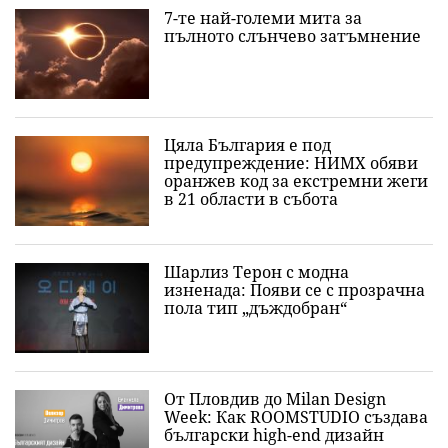
7-те най-големи мита за
пълното слънчево затъмнение
Цяла България е под
предупреждение: НИМХ обяви
оранжев код за екстремни жеги
в 21 области в събота
Шарлиз Терон с модна
изненада: Появи се с прозрачна
пола тип „дъждобран“
От Пловдив до Milan Design
Week: Как ROOMSTUDIO създава
български high-end дизайн