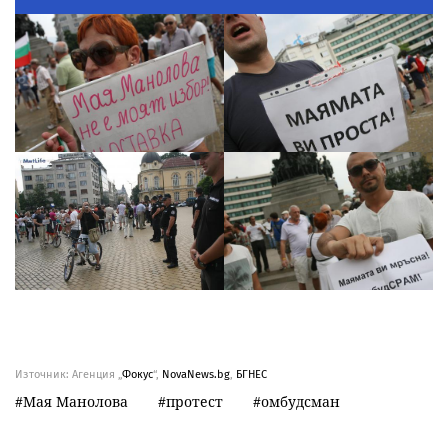
Източник:
Агенция „
Фокус
“,
NovaNews.bg
,
БГНЕС
Мая Манолова
протест
омбудсман