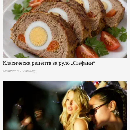
Класическа рецепта за руло „Стефани“
MelomanBG - Sled5.bg