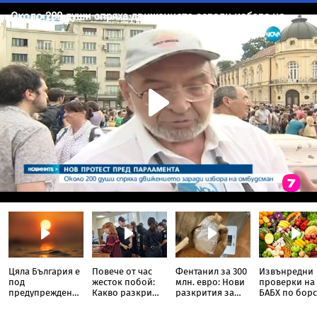
Цяла България е
Повече от час
Фентанил за 300
Извънредни
под
жесток побой:
млн. евро: Нови
проверки на
предупреждение:
Какво разкри
разкрития за
БАБХ по бор
НИМХ обяви
прокуратурата
нелегалната
за плодове и
оранжев код за
за убийството на
лаборатория в
зеленчуци