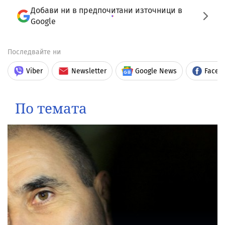
Добави ни в предпочитани източници в
Google
Последвайте ни
Viber
Newsletter
Google News
Faceb
По темата