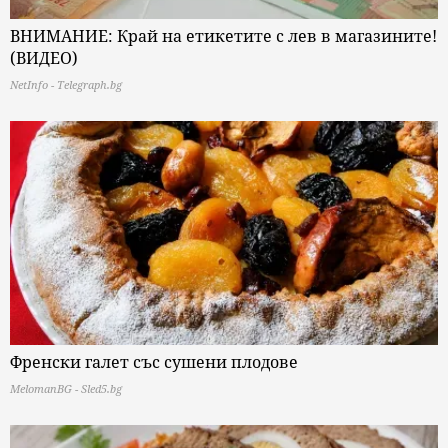
ВНИМАНИЕ: Край на етикетите с лев в магазините!
(ВИДЕО)
NetInfo - Telegraph.bg
Френски галет със сушени плодове
MelomanBG - Sled5.bg