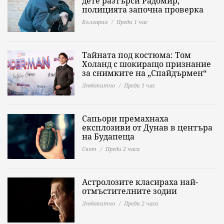
дете разтърси Радомир,
полицията започна проверка
България
Преди 1 час
Тайната под костюма: Том
Холанд с шокиращо признание
за снимките на „Спайдърмен“
Любопитно
Преди 1 час
Сапьори премахнаха
експлозиви от Дунав в центъра
на Будапеща
Свят
Преди 2 часа
Астролозите класираха най-
отмъстителните зодии
Любопитно
Преди 2 часа