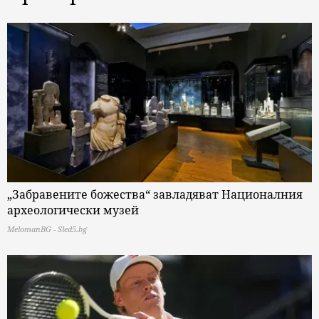
„Забравените божества“ завладяват Националния
археологически музей
MelomanBG - Sled5.bg