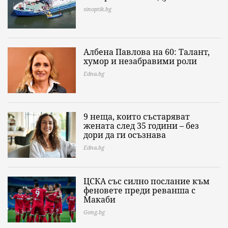
sinoptik.bg
Албена Павлова на 60: Талант,
хумор и незабравими роли
Edna.bg
9 неща, които състаряват
жената след 35 години – без
дори да ги осъзнава
Edna.bg
ЦСКА със силно послание към
феновете преди реванша с
Макаби
Gong.bg