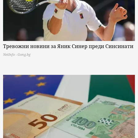
Тревожни новини за Яник Синер преди Синсинати
NetInfo - Gong.bg