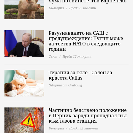
чума по свинете във Варненско
България
Преди 8 минути
Разузнаването на САЩ с
предупреждение: Путин може
да тества НАТО в следващите
години
Свят
Преди 12 минути
Терапия за тяло - Салон за
красота Callas
Оферта от Grabo.bg
Частично бедствено положение
в Перник заради пропаднал път
към газова станция
България
Преди 32 минути