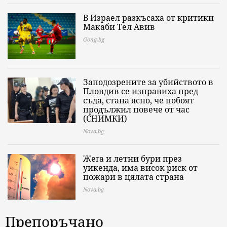
В Израел разкъсаха от критики
Макаби Тел Авив
Gong.bg
Заподозрените за убийството в
Пловдив се изправиха пред
съда, стана ясно, че побоят
продължил повече от час
(СНИМКИ)
Nova.bg
Жега и летни бури през
уикенда, има висок риск от
пожари в цялата страна
Nova.bg
Препоръчано