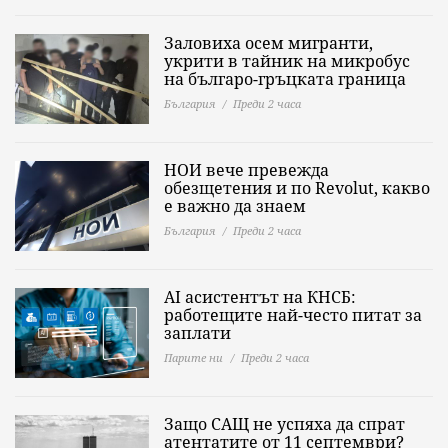
Заловиха осем мигранти,
укрити в тайник на микробус
на българо-гръцката граница
България
Преди 2 часа
НОИ вече превежда
обезщетения и по Revolut, какво
е важно да знаeм
България
Преди 2 часа
AI асистентът на КНСБ:
работещите най-често питат за
заплати
Парите ни
Преди 2 часа
Защо САЩ не успяха да спрат
атентатите от 11 септември?