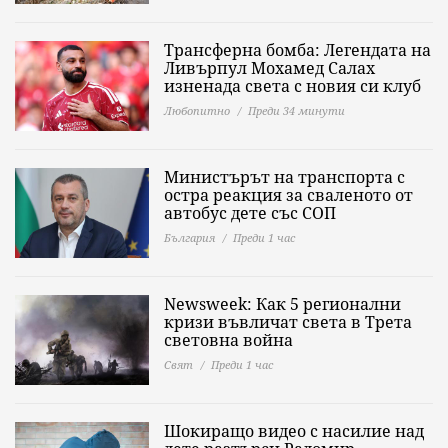
Трансферна бомба: Легендата на
Ливърпул Мохамед Салах
изненада света с новия си клуб
Любопитно
Преди 34 минути
Министърът на транспорта с
остра реакция за сваленото от
автобус дете със СОП
България
Преди 1 час
Newsweek: Как 5 регионални
кризи въвличат света в Трета
световна война
Свят
Преди 1 час
Шокиращо видео с насилие над