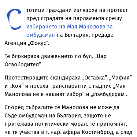
С
екстремни жеги
Младежкия хълм
София
в 21 области в
тотици граждани излязоха на протест
събота
пред сградата на парламента срещу
избирането на Мая Манолова за
омбудсман
на България, предаде
Агенция „Фокус”.
Те блокираха движението по бул. „Цар
Освободител”.
Протестиращите скандираха „Оставка”, „Мафия”
и „Коя“ и носеха транспаранти с надпис „Мая
Манолова не е нашият избор” и „#омбудсрам“.
Според събралите се Манолова не може да
бъде омбудсман на България, защото не
притежава политически морал. Те припомнят,
че тя участва в т. нар. афера Костинброд, а след