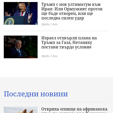
Тръмп с нов ултиматум към
Иран: Или Ормузкият проток
ще бъде отворен, или ще
последва силен удар
Преди 2 дни
Израел отхвърли плана на
Тръмп за Газа, Нетаняху
постави твърдо условие
Преди 2 дни
Последни новини
Откриха огнище на африканска