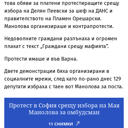
това обяви за платени протестиращите срещу
избора на Делян Пеевски за шеф на ДАНС и
правителството на Пламен Орешарски.
Манолова организираше и контрапротести.
Недоволните граждани разпънаха и огромен
плакат с текст „Граждани срещу мафията”.
Протести имаше и във Варна.
Двете демонстрации бяха организирани в
социалните мрежи, след като по-рано днес 129
депутати избраха с таен вот Манолова за поста.
Протест в София срещу избора на Мая
Манолова за омбудсман
11 СНИМКИ