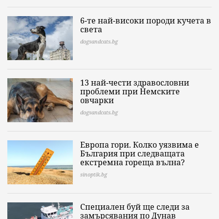
6-те най-високи породи кучета в
света
dogsandcats.bg
13 най-чести здравословни
проблеми при Немските
овчарки
dogsandcats.bg
Европа гори. Колко уязвима е
България при следващата
екстремна гореща вълна?
sinoptik.bg
Специален буй ще следи за
замърсявания по Дунав