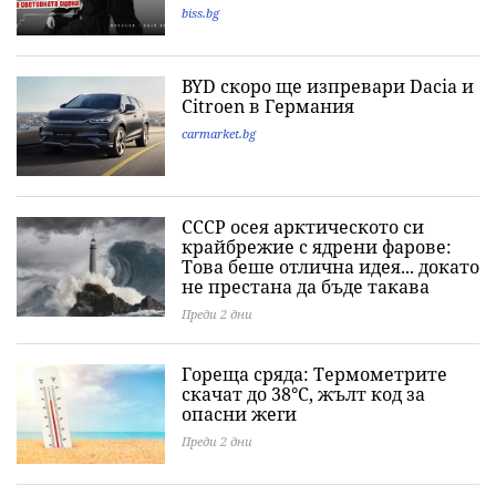
biss.bg
BYD скоро ще изпревари Dacia и
Citroеn в Германия
carmarket.bg
СССР осея арктическото си
крайбрежие с ядрени фарове:
Това беше отлична идея... докато
не престана да бъде такава
Преди 2 дни
Гореща сряда: Термометрите
скачат до 38°C, жълт код за
опасни жеги
Преди 2 дни